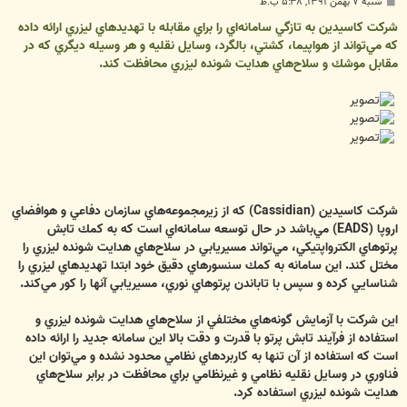
پ
شنبه ۷ بهمن ۱۳۹۱, ۵:۳۸ ب.ظ
س
ت
شركت كاسيدين به تازگي سامانه‌اي را براي مقابله با تهديدهاي ليزري ارائه داده
كه مي‌تواند از هواپيما، كشتي، بالگرد، وسايل نقليه و هر وسيله ديگري كه در
مقابل موشك و سلاح‌هاي هدايت شونده ليزري محافظت كند.
شركت كاسيدين (Cassidian) كه از زيرمجموعه‌هاي سازمان دفاعي و هوافضاي
اروپا (EADS) مي‌باشد در حال توسعه سامانه‌اي است كه به كمك تابش
پرتوهاي الكترواپتيكي، مي‌تواند مسيريابي در سلاح‌هاي هدايت شونده ليزري را
مختل كند. اين سامانه به كمك سنسورهاي دقيق خود ابتدا تهديدهاي ليزري را
شناسايي كرده و سپس با تاباندن پرتوهاي نوري، مسيريابي آنها را كور مي‌كند.
اين شركت با آزمايش گونه‌هاي مختلفي از سلاح‌هاي هدايت شونده ليزري و
استفاده از فرآيند تابش پرتو با قدرت و دقت بالا اين سامانه جديد را ارائه داده
است كه استفاده از آن تنها به كاربردهاي نظامي محدود نشده و مي‌توان اين
فناوري در وسايل نقليه نظامي و غيرنظامي براي محافظت در برابر سلاح‌هاي
هدايت شونده ليزري استفاده كرد.