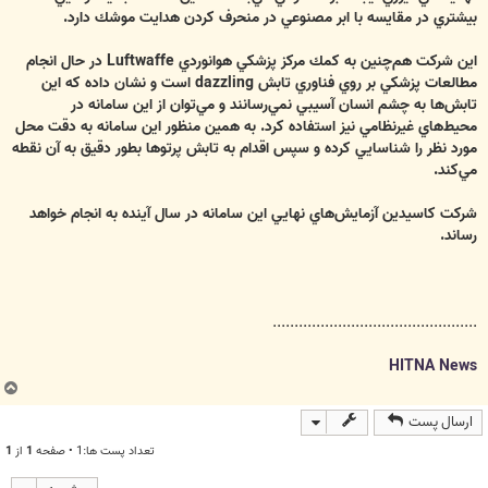
بيشتري در مقايسه با ابر مصنوعي در منحرف كردن هدايت موشك دارد.
اين شركت هم‌چنين به كمك مركز پزشكي هوانوردي Luftwaffe در حال انجام
مطالعات پزشكي بر روي فناوري تابش dazzling است و نشان داده كه اين
تابش‌ها به چشم انسان آسيبي نمي‌رسانند و مي‌توان از اين سامانه در
محيط‌هاي غيرنظامي نيز استفاده كرد. به همين منظور اين سامانه به دقت محل
مورد نظر را شناسايي كرده و سپس اقدام به تابش پرتوها بطور دقيق به آن نقطه
مي‌كند.
شركت كاسيدين آزمايش‌هاي نهايي اين سامانه در سال آينده به انجام خواهد
رساند.
...............................................
HITNA News
ب
ا
ارسال پست
ل
ا
تعداد پست ها:1 • صفحه
1
از
1