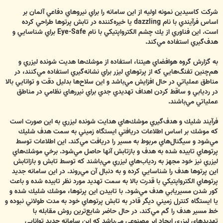
شركت كاسيدين نمونه اوليه از اين سامانه را براي نيروهاي دفاعي آلمان بر
اساس فرآيندي با نام dazzling يا خيره‌كننده در تابش پرتوها طراحي كرده
است. اين فناوري از يك چشم الكترواپتيكي با نام Eye-Safe براي شناسايي و
هدف‌گيري استفاده مي‌كند.
به گزارش گروه هوافضاي هيتنا، استفاده از موشك‌ها هديت شونده ليزري و
هم‌چنين تفنگ‌هايي كه از پرتوهاي ليزر براي نشانه‌گيري استفاده مي‌كنند، در
مناطق عملياتي در حال افزايش مي‌باشد و اين سلاح‌ها بدليل دقت و توانايي بالا
در رديابي و ساقط كردن اهداف تهديدي جدي براي نيررهاي نظامي در مناطق
عملياتي مي‌باشند.
فرآيند شليك و هدف‌گيري موشك‌هاي هدايت شونده ليزري به اين صورت است
كه موشك بر اساس اطلاعات دريافتي ايستگاه زميني به سمت هدف شليك
مي‌شود و سيگنال‌هاي مربوط به مسير را دريافت مي‌كند. اين اطلاعات توسط
پرتوهاي تابيده شده به هدف و بازتابش آنها حاصل مي‌شود. برخي موشك‌هاي
ليزري نيز خود مجهز به ردياب‌هاي ليزري مي‌باشند كه توسط تابش و بازاتابش
اين پرتوها هدف را شناسايي كرده و به دنبال آن مي‌روند. در اين سامانه جديد
پرتوهاي الكترواپتيكي با قدرت بالا به سمت تهديد مورد نظر تابيده شده و باعث
كور شدن مسيريابي هدف مي‌شود. با تابيدن اين پرتوها، موشك شليك شده و
يا ايستگاه كنترل زميني ديگر قادر به تابش پرتوهاي خود به مدت طولاني نبوده و
خط مسير هدف را گم مي‌كند. در حال حاضر شايع‌ترين روش مقابله با
تهديدهاي ليزري ايجاد ابر مصنوعي مي‌باشد كه اين سامانه جديد توانايي