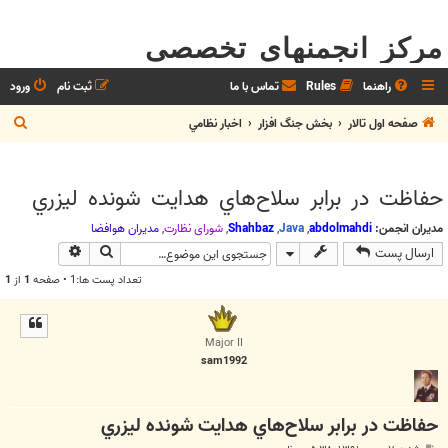
مرکز انجمنهای تخصصی
راهنما
Rules
تماس با ما
ثبت نام
ورود
ج
صفحه اول تالار
بخش جنگ افزار
اخبار نظامي
س
ت
حفاظت در برابر سلاح‌هاي هدايت شونده ليزري
ج
و
مدیران انجمن:
abdolmahdi
,
Java
,
Shahbaz
,
شوراي نظارت
,
مديران هوافضا
جستجو
جستجوی پیش
ارسال پست
تعداد پست ها:1 • صفحه
1
از
1
Major II
sam1992
حفاظت در برابر سلاح‌هاي هدايت شونده ليزري