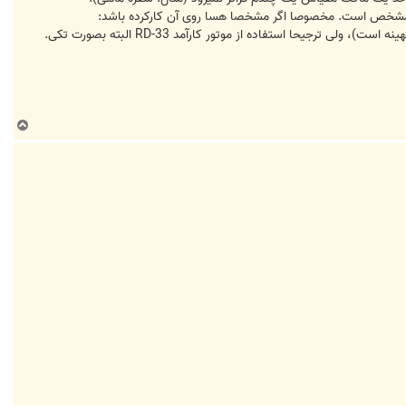
با مشخص است. مخصوصا اگر مشخصا هسا روی آن کارکرده باشد:
توسعه و ارتقای یک جنگنده سبک با Max Take-Off بین 10 تا 14 تن با حداکثر توارث از F-5E بویژه بال آن (که بسیار کارا و بهینه است)، ولی ترجیحا استفاده از موتور کارآمد RD-33 البته بصورت تکی.
ب
ا
ل
ا