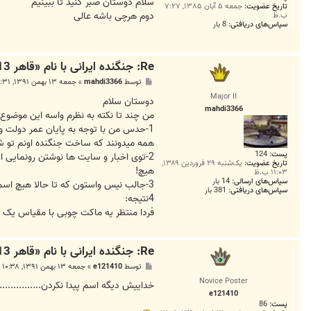
ت
سلام دوستان صبر کنید تا ببینیم
تاریخ عضویت:
جمعه ۵ آبان ۱۳۸۵, ۷:۲۷
دوم هرچی باشه عالی
ب.ظ
سپاس‌های دریافتی:
8 بار
Re: جنگنده ایرانی با نام «قاهر 313» فردا رونمایی می‌شود
پ
توسط
mahdi3366
»
جمعه ۱۳ بهمن ۱۳۹۱, ۱۰:۳۱ ب.ظ
س
Major II
ت
دوستان سلام
mahdi3366
من چند تا نکته به نظرم واسه این موضوع
1-حدس من با توجه به پایان عمر دولت و
همه میدونند که ساخت جنگنده اونم تو شر
پست:
124
2-توی اخبار و سایت ها نوشتن رونمایی 
تاریخ عضویت:
یک‌شنبه ۲۹ فروردین ۱۳۸۹,
هیچ!
۱۱:۰۳ ب.ظ
سپاس‌های ارسالی:
14 بار
3-جالب نیس واستون که تا حالا هیچ اسمی از این طرح نشنیده بودید؟؟؟حالا من که هیچی.شماها هم که هر کدومتون یه پا خلبانید، از این طرح شنیده بودید؟؟
سپاس‌های دریافتی:
381 بار
4نتیجه:
فردا منتظر یه ماکت چوبی با مقیاس یک د
Re: جنگنده ایرانی با نام «قاهر 313» فردا رونمایی می‌شود
پ
توسط
e121410
»
جمعه ۱۳ بهمن ۱۳۹۱, ۱۰:۳۸ ب.ظ
س
Novice Poster
ت
خداییش دیگه اسم پیدا نکردن................
e121410
پست:
86