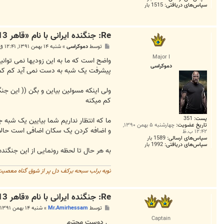
سپاس‌های دریافتی:
1515 بار
Re: جنگنده ایرانی با نام «قاهر 313» فردا رونمایی می‌شود
پ
توسط
دموکراسی
»
شنبه ۱۴ بهمن ۱۳۹۱, ۱۲:۴۱ ق.ظ
س
Major I
ت
دموکراسی
پیشرفت یک شبه به دست نمی آید کم کم به
ولی اینکه مسولین بیاین و بگن (( اين جن
کم میکنه
پست:
351
تاریخ عضویت:
چهارشنبه ۵ بهمن ۱۳۹۰,
و اضافه کردن یک سکان اضافی است حالا 
۱۲:۴۲ ب.ظ
سپاس‌های ارسالی:
1589 بار
سپاس‌های دریافتی:
1992 بار
به هر حال تا لحظه رونمایی از این جنگن
توبه برلب سبحه برکف دل پر از شوق گناه معصیت ر
Re: جنگنده ایرانی با نام «قاهر 313» فردا رونمایی می‌شود
پ
توسط
Mr.Amirhessam
»
شنبه ۱۴ بهمن ۱۳۹۱, ۱۲:۵۴ ق.ظ
س
Captain
ت
, دوست محترم