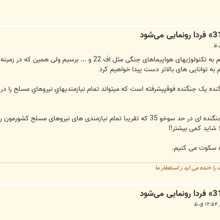
واضح است که ما به این زودیها نمی توانیم به تکنولوژیهای هواپی
 توانایی های بالاتر دست پیدا خواهیم کرد
گنده يک جنگنده فوقپيشرفته است که ميتواند تمام نيازمنديهاي نيروهاي مسلح را در
شاید کمی بیشتر!!
ده سکوت می کنیم.
ا خنده می اید ز استغفار ما