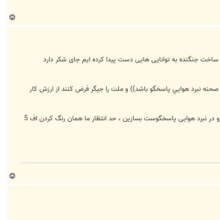
ب
ا
ل
ا
ماهای جنگی مثل اف 22 و ... برسیم ولی همین که در زمینه ساخت جنگنده به توانایی هایی دست پیدا کرده ایم جای شکر دارد
 صحنه نبرد هوايي پاسخگو باشد)) و ملت را جیگر فرض کنند از ارزش کار
ما که انتظار نداریم شما بیایین یک شبه جنگنده ای در حد سوخو 35 که تقریبا تمام نیازمندی های نیروهای مسلح کشورمون رو در نبرد هوایی پاسخگوست بسازین ، حد انتظار ما همان رنگ کردن اف 5
ب
ا
ل
ا