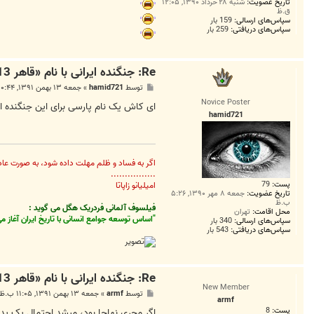
تاریخ عضویت:
شنبه ۲۸ خرداد ۱۳۹۰, ۱۲:۰۵
ق.ظ
سپاس‌های ارسالی:
159 بار
سپاس‌های دریافتی:
259 بار
Re: جنگنده ایرانی با نام «قاهر 313» فردا رونمایی می‌شود
پ
توسط
hamid721
»
جمعه ۱۳ بهمن ۱۳۹۱, ۱۰:۴۴ ب.ظ
س
Novice Poster
ت
ای کاش یک نام پارسی برای این جنگنده ا
hamid721
اگر به فساد و ظلم مهلت داده شود، به صورت عادت 
................
پست:
79
اميليانو زاپاتا
تاریخ عضویت:
جمعه ۸ مهر ۱۳۹۰, ۵:۲۶
ب.ظ
فیلسوف آلمانی فردریک هگل می گوید :
محل اقامت:
تهران
"اساس توسعه جوامع انسانی با تاریخ ایران آغاز 
سپاس‌های ارسالی:
340 بار
سپاس‌های دریافتی:
543 بار
Re: جنگنده ایرانی با نام «قاهر 313» فردا رونمایی می‌شود
New Member
پ
توسط
armf
»
جمعه ۱۳ بهمن ۱۳۹۱, ۱۱:۰۵ ب.ظ
armf
س
پست:
8
ت
اگر مجری نهاجا بود، میشد احتمال یک پد