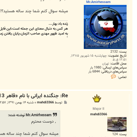
Mr.Amirhessam
میشه سوال کنم شما چند ساله هستید؟! وا
زنده باد بهار...
هر کس به دنبال معنای این جمله است،این فایل 
به امید ظهور مهدی صاحب الزمان،پایان یافتن زمس
"
پست:
2132
تاریخ عضویت:
چهارشنبه ۱۵ شهریور ۱۳۸۵,
۱۲:۵۱ ق.ظ
محل اقامت:
تهران
سپاس‌های ارسالی:
1980 بار
سپاس‌های دریافتی:
6844 بار
ت
تماس:
م
ا
س
M
Re: جنگنده ایرانی با نام «قاهر 313» فردا رونمایی می‌شود
r
.
پ
توسط
mahdi3366
»
شنبه ۱۴ بهمن ۱۳۹۱, ۱۲:۵۷ ق.ظ
A
س
m
Major II
ت
i
mahdi3366
Mr.Amirhessam نوشته شده:
r
h
, دوست محترم
e
s
s
میشه سوال کنم شما چند ساله هستید
پست:
124
a