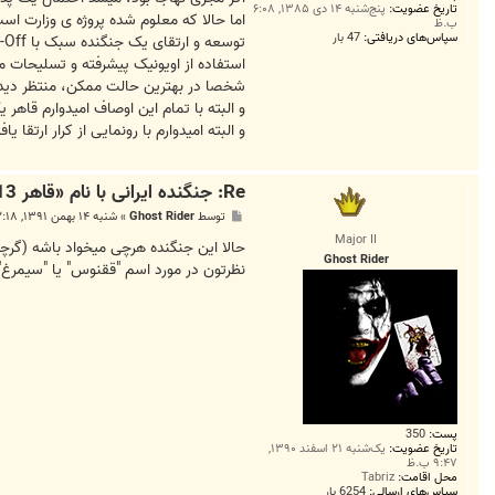
تاریخ عضویت:
پنج‌شنبه ۱۴ دی ۱۳۸۵, ۶:۰۸
اما حالا که معلوم شده پروژه ی وزارت 
ب.ظ
سپاس‌های دریافتی:
47 بار
استفاده از اویونیک پیشرفته و تسلیحات مت
شخصا در بهترین حالت ممکن، منتظر دیدن یه چیزی تو مایه های  Tigershark
و البته با تمام این اوصاف امیدوارم قاهر ی
و البته امیدوارم با رونمایی از کرار ارتقا 
Re: جنگنده ایرانی با نام «قاهر 313» فردا رونمایی می‌شود
پ
توسط
Ghost Rider
»
شنبه ۱۴ بهمن ۱۳۹۱, ۱۲:۱۸ ق.ظ
س
Major II
ت
حالا این جنگنده هرچی میخواد باشه (گرچه شخصا انتظار
Ghost Rider
نظرتون در مورد اسم "ققنوس" یا "سیمرغ"
پست:
350
تاریخ عضویت:
یک‌شنبه ۲۱ اسفند ۱۳۹۰,
۹:۴۷ ب.ظ
محل اقامت:
Tabriz
سپاس‌های ارسالی:
6254 بار