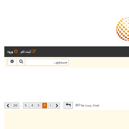
ثبت نام
ورود
جستجو
جستجو
صفحه
2
از
26
2
تعداد پست ها:307
…
26
5
4
3
1
قبلی
بعدی