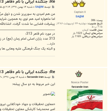
Re: جنگنده ایرانی با نام «قاهر 313» فردا رونمایی می‌شود
پ
توسط
SA@M
»
شنبه ۱۴ بهمن ۱۳۹۱, ۲:۱۴ ق.ظ
س
Captain II
ت
من هم امیدی به سورپریز شدن و ذوق مرگ
SA@M
اما ماهواره امید هم توی یه همچین شرای
پست:
386
پیشرفت فضایی ما شدت گرفت. انشاءالله ک
تاریخ عضویت:
دوشنبه ۲۴ اردیبهشت ۱۳۸۶,
۲:۱۵ ب.ظ
_____________________________________
محل اقامت:
کرمان
در مورد نام قاهر 313:
سپاس‌های ارسالی:
1523 بار
سپاس‌های دریافتی:
1169 بار
313 عدد یاران اصلی امام زمان (عج) د
دارد...
و البته یک جنگ فرهنگی علیه وهابی ها و 
Re: جنگنده ایرانی با نام «قاهر 313» فردا رونمایی می‌شود
پ
توسط
farzande-iran
»
شنبه ۱۴ بهمن ۱۳۹۱, ۲:۴۰ ق.ظ
س
Novice Poster
ت
این خبر مربوط به دو سال پیشه:
farzande-iran
«معاون تحقيقات و جهاد خودكفايي نيروي
امير محمدرضا كارشكي معاون تحقيقات و ج