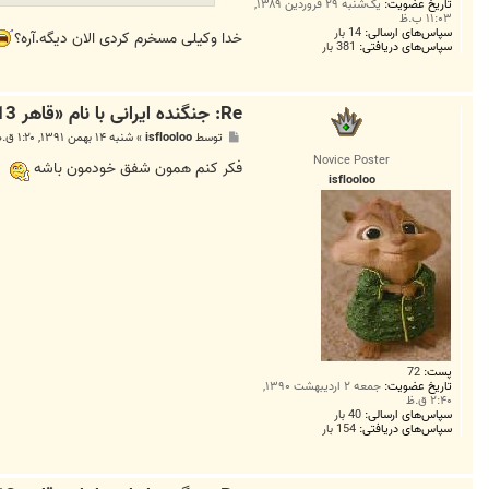
تاریخ عضویت:
یک‌شنبه ۲۹ فروردین ۱۳۸۹,
m
۱۱:۰۳ ب.ظ
سپاس‌های ارسالی:
14 بار
خدا وکیلی مسخرم کردی الان دیگه.آره؟
سپاس‌های دریافتی:
381 بار
Re: جنگنده ایرانی با نام «قاهر 313» فردا رونمایی می‌شود
پ
توسط
isflooloo
»
شنبه ۱۴ بهمن ۱۳۹۱, ۱:۲۰ ق.ظ
س
Novice Poster
ت
فکر کنم همون شفق خودمون باشه
isflooloo
پست:
72
تاریخ عضویت:
جمعه ۲ اردیبهشت ۱۳۹۰,
۲:۴۰ ق.ظ
سپاس‌های ارسالی:
40 بار
سپاس‌های دریافتی:
154 بار