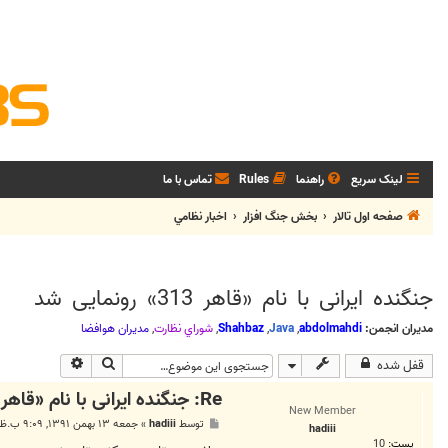
لینک سریع
راهنما
Rules
تماس با ما
صفحه اول تالار
بخش جنگ افزار
اخبار نظامي
جنگنده ایرانی با نام «قاهر 313» رونمایی شد
مدیران انجمن:
abdolmahdi
,
Java
,
Shahbaz
,
شوراي نظارت
,
مديران هوافضا
جستجو
جستجوی پیشر
قفل شده
Re: جنگنده ایرانی با نام «قاهر 313» فردا رونمایی می‌شود
New Member
پ
توسط
hadiii
»
جمعه ۱۳ بهمن ۱۳۹۱, ۹:۰۹ ب.ظ
hadiii
س
پست:
10