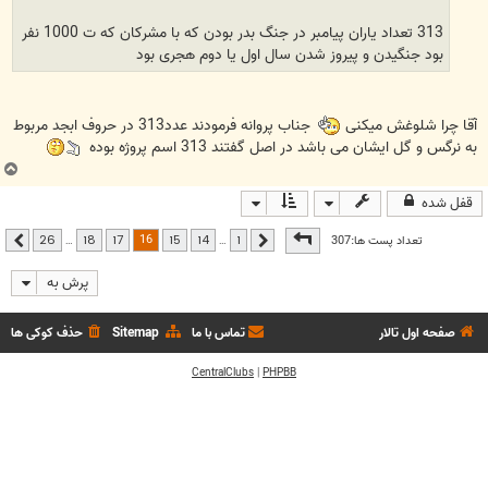
313 تعداد یاران پیامبر در جنگ بدر بودن که با مشرکان که ت 1000 نفر
بود جنگیدن و پیروز شدن سال اول یا دوم هجری بود
آقا چرا شلوغش میکنی
جناب پروانه فرمودند عدد313 در حروف ابجد مربوط
به نرگس و گل ایشان می باشد در اصل گفتند 313 اسم پروژه بوده
ب
ا
قفل شده
ل
ا
صفحه
16
از
26
16
تعداد پست ها:307
…
…
26
18
17
15
14
1
قبلی
بعدی
پرش به
صفحه اول تالار
تماس با ما
Sitemap
حذف کوکی ها
CentralClubs
|
PHPBB