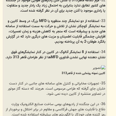
32-
فرم دماغه قاهر313 با شکل آنتن رادارهای هوایی موجود در جنگنده
های کشور تطابق ندارد بنابراین به احتمال زیاد یک رادار جدید و متفاوت
یا راداری موجود با آنتن جدید برای آن در نظر گرفته شده است.
33-
استفاده از دو نمایشگر چند منظوره یا MFD بزرگ در وسط کابین و
سه نمایشگر کوچکتر نشان از تلاش و حرکت به سمت استفاده از سامانه
های جدید و پیشرفته است که منجر به کاهش هزینه و زمان تعمیرات،
افزایش چشمگیر قابلیت اطمینان و مزیت های دیگری دارد که در گزارش
بالگرد طوفان-2 به آن پرداخته بودیم.
34- ا
ستفاده از 8 نمایشگر آنالوگ در کابین در کنار نمایشگرهای فوق
نشان دهنده نهایی نشدن فناوری MFDها از نظر طراحان قاهر 313 دارد.
کابین نمونه رونمایی شده از قاهر313
35- تجهیزات مخابراتی و کنترل های سامانه های جانبی در کنار دست
خلبان جای گرفته که طراحی مرسومی است. هرچند که دسته گاز موتور
در تصاویر منتشره از کابین دیده نمی شود.
36- در این جنگنده از رادیوهای بومی ساخت صنایع الکترونیک وزارت
دفاع با قابلیت های جهش فرکانسی و مقاوم در برابر اختلال و برخوردار از
رمز کننده های خودکار با الگوریتم های پیشرفته استفاده شده است.