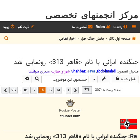
مرکز انجمنهای تخصصی
راهنما
Rules
تماس با ما
ثبت نام
ورود
ج
صفحه اول تالار
بخش جنگ افزار
اخبار نظامي
س
ت
جنگنده ایرانی با نام «قاهر 313» رونمایی شد
ج
و
مدیران انجمن:
abdolmahdi
,
Java
,
Shahbaz
,
شوراي نظارت
,
مديران هوافضا
جستجو
جستجوی پیشرفت
قفل شده
صفحه
16
از
26
16
تعداد پست ها:307
…
…
26
18
17
15
14
1
قبلی
بعدی
Rookie Poster
thunder blitz
Re: جنگنده ایرانی با نام «قاهر 313» رونمایی شد