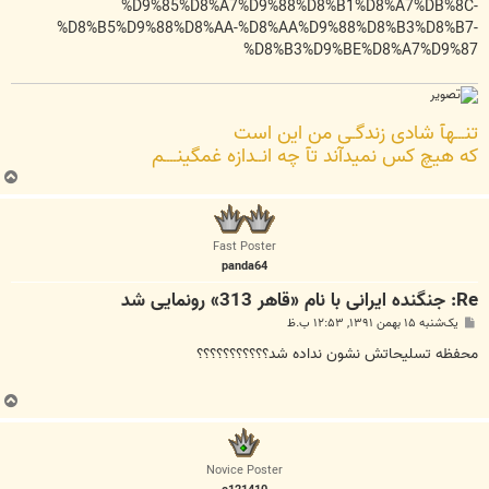
%D9%85%D8%A7%D9%88%D8%B1%D8%A7%DB%8C-
%D8%B5%D9%88%D8%AA-%D8%AA%D9%88%D8%B3%D8%B7-
%D8%B3%D9%BE%D8%A7%D9%87
تنـــهآ شادی زندگـی من این است
که هیچ کس نمیدآند تآ چه انــدازه غمگینــــم
ب
ا
ل
ا
Fast Poster
panda64
Re: جنگنده ایرانی با نام «قاهر 313» رونمایی شد
پ
یک‌شنبه ۱۵ بهمن ۱۳۹۱, ۱۲:۵۳ ب.ظ
س
ت
محفظه تسلیحاتش نشون نداده شد؟؟؟؟؟؟؟؟؟؟؟
ب
ا
ل
ا
Novice Poster