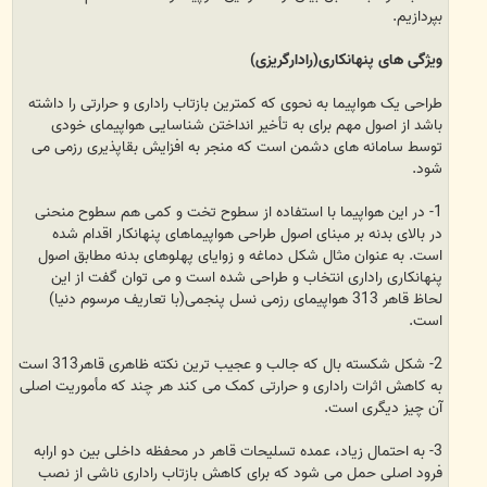
بپردازیم.
ویژگی های پنهانکاری(رادارگریزی)
طراحی یک هواپیما به نحوی که کمترین بازتاب راداری و حرارتی را داشته
باشد از اصول مهم برای به تأخیر انداختن شناسایی هواپیمای خودی
توسط سامانه های دشمن است که منجر به افزایش بقاپذیری رزمی می
شود.
1- در این هواپیما با استفاده از سطوح تخت و کمی هم سطوح منحنی
در بالای بدنه بر مبنای اصول طراحی هواپیماهای پنهانکار اقدام شده
است. به عنوان مثال شکل دماغه و زوایای پهلوهای بدنه مطابق اصول
پنهانکاری راداری انتخاب و طراحی شده است و می توان گفت از این
لحاظ قاهر 313 هواپیمای رزمی نسل پنجمی(با تعاریف مرسوم دنیا)
است.
2- شکل شکسته بال که جالب و عجیب ترین نکته ظاهری قاهر313 است
به کاهش اثرات راداری و حرارتی کمک می کند هر چند که مأموریت اصلی
آن چیز دیگری است.
3- به احتمال زیاد، عمده تسلیحات قاهر در محفظه داخلی بین دو ارابه
فرود اصلی حمل می شود که برای کاهش بازتاب راداری ناشی از نصب