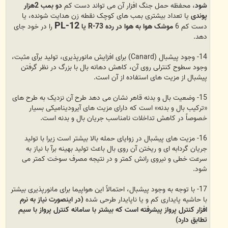
شود
، محفظه حمل جنگ افزار آن می تواند دست کم
دو بمب 2هزار
پوندی
یا تعداد بیشتری بمب های کوچک نقطه زن هدایت شونده، یا
PL-12
دست کم 6
موشک هوا به هوا در رده R-73 یا
را در خود جای
دهد.
14- وجود پیشبال (Canard) برای افزایش مانورپذیری، تولید برآی مثبت،
وجود سطوح کنترلی روی آن، کاهش دهانه بال با بزرگ در نظر گرفتن
پیشبال از مزیت های استفاده از آن است.
15- وضعیت بال و بدنه قاهر نشان می دهد طرح آن نزدیک به طرح های
«ترکیب بال و بدنه» است که دارای مزیت های آیرودینامیکی بسیار
خصوصاً در کاهش تداخلات نامناسب جریان بال و بدنه است.
16- مزیت های پیشبال در زوایای حمله بالا بیشتر است زیرا با تولید
جریان گردابه ای و ریختن آن روی بال باعث تولید بهینه برآ با نیاز به
سرعت خطی و نیروی رانش کمتر و در نتیجه مصرف سوخت کمتر می
شود.
17- با توجه به وجود پیشبال، احتمالاً این هواپیما برای مانورپذیری بیشتر
با حاشیه پایداری کم و یا ناپایدار طرحی شده
(در اینصورت نیاز به نرم
افزار کنترل پرواز پیشرفته است که بیشتر با سامانه کنترل پرواز با سیم
تطابق دارد)