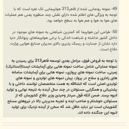
49- نمونه رونمایی شده از قاهر313 هواپیمایی تک نفره است که با
توجه به ویژگی های اعلام شده دارای نقش چند منظوره یعنی هم عملیات
های هوا به هوا و هم هوا به سطح خواهد بود.
50- طراحی این هواپیما که کمترین شباهتی به نمونه های موجود در
داخل کشور نداشته و شباهت اندکی با برخی هواپیماهای پنهانکار دنیا
دارد نشان از جسارت و ریسک پذیری بالای مدیران صنایع هوایی وزارت
دفاع است.
با توجه به فروض فوق، مراحل بعدی توسعه قاهر313 برای رسیدن به
نمونه عملیاتی شامل ساخت نمونه هایی برای آزمایشات ایستا(استاتیک)
زمینی، ساخت نمونه های پروازی، نمونه هایی برای آزمایشات سامانه
های راداری و سلاح در پرواز، پیش نمونه های تولیدی و نمونه های
تولیدی اصلی است که انشاالله به همت متخصصان توانمند داخلی و با
پشتیبانی و همگرایی مسئولان در چند سال آینده به نتیجه نهایی و تولید
انبوه برسد. ضمن آنکه قول سردار وحیدی وزیر دفاع کشورمان که از
مسئولان خوشنام و صاحب ایده و تجربه مدیریتی بالا در نیروهای مسلح
کشورمان است نیز نباید غافل شد که سخن از آینده نزدیک برای تولید
انبوه این جنگنده داده اند.