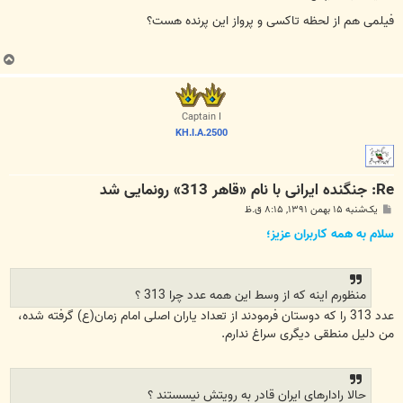
س
ت
فیلمی هم از لحظه تاکسی و پرواز این پرنده هست؟
ب
ا
ل
ا
Captain I
KH.I.A.2500
Re: جنگنده ایرانی با نام «قاهر 313» رونمایی شد
پ
یک‌شنبه ۱۵ بهمن ۱۳۹۱, ۸:۱۵ ق.ظ
س
ت
سلام به همه کاربران عزیز؛
منظورم اینه که از وسط این همه عدد چرا 313 ؟
عدد 313 را که دوستان فرمودند از تعداد یاران اصلی امام زمان(ع) گرفته شده،
من دلیل منطقی دیگری سراغ ندارم.
حالا رادارهای ایران قادر به رویتش نیسستند ؟