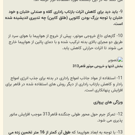
9-
باید دید برای کاهش اثرات بازتاب راداری کلاه و صندلی خلبان و خود
خلبان با توجه بزرگ بودن کانوپی (طلق کابین) چه تدبیری اندیشیده شده
است.
10- گازهای داغ خروجی موتور، پیش از خروج از هواپیما با هوای سرد از
طریق دو مجرای بالای بدنه ترکیب شده و با دمای پائین از هواپیما خارج
می شوند تا اثرات حرارتی کاهش یابد.
بخش انتها و خروجی موتور قاهر313
11- استفاده از مواد جاذب امواج راداری در بدنه برای جذب انرژی امواج
رادار و کاهش بازتاب راداری از دیگر روش های استفاده شده در قاهر برای
افزایش پنهانکاری است.
ویژگی های پروازی
12- تمرکز جرم حول محور طولی جنگنده قاهر313 موجب افزایش مانور
پذیری می شود.
13- با توجه به ابعاد هواپیما که
طول آن کمتر از 16 متر تخمین زده می