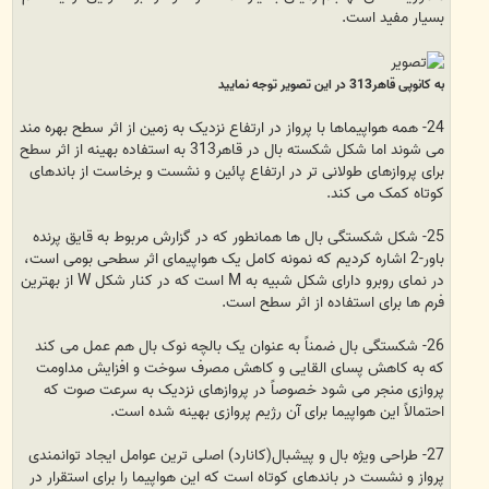
بسیار مفید است.
به کانوپی قاهر313 در این تصویر توجه نمایید
24- همه هواپیماها با پرواز در ارتفاع نزدیک به زمین از اثر سطح بهره مند
می شوند اما شکل شکسته بال در قاهر313 به استفاده بهینه از اثر سطح
برای پروازهای طولانی تر در ارتفاع پائین و نشست و برخاست از باندهای
کوتاه کمک می کند.
25- شکل شکستگی بال ها همانطور که در گزارش مربوط به قایق پرنده
باور-2 اشاره کردیم که نمونه کامل یک هواپیمای اثر سطحی بومی است،
در نمای روبرو دارای شکل شبیه به M است که در کنار شکل W از بهترین
فرم ها برای استفاده از اثر سطح است.
26- شکستگی بال ضمناً به عنوان یک بالچه نوک بال هم عمل می کند
که به کاهش پسای القایی و کاهش مصرف سوخت و افزایش مداومت
پروازی منجر می شود خصوصاً در پروازهای نزدیک به سرعت صوت که
احتمالاً این هواپیما برای آن رژیم پروازی بهینه شده است.
27- طراحی ویژه بال و پیشبال(کانارد) اصلی ترین عوامل ایجاد توانمندی
پرواز و نشست در باندهای کوتاه است که این هواپیما را برای استقرار در