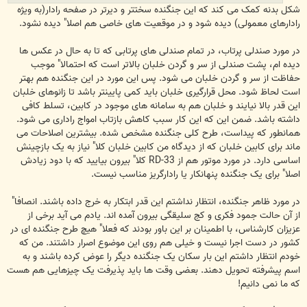
شکل بدنه کمک می کند که این جنگنده سختتر و دیرتر در صفحه رادار(به ویژه
رادارهای معمولی) دیده شود و در موقعیت های خاصی هم اصلا" دیده نشود.
در مورد صندلی پرتاب، در تمام صندلی های پرتابی که تا به حال در عکس ها
دیده ام، پشت صندلی از سر و گردن خلبان بالاتر است که احتمالا" موجب
حفاظت از سر و گردن خلبان می شود. پس این مورد در این جنگنده هم بهتر
است لحاظ شود. محل قرارگیری خلبان باید کمی پایینتر باشد تا زانوهای خلبان
این قدر بالا نیایند و خلبان هم به سامانه های موجود در کابین، تسلط کافی
داشته باشد. ضمن این که این کار سبب کاهش بازتاب امواج راداری می شود.
همانطور که پیداست، طرح کلی جنگنده مشخص شده. بیشترین اصلاحات می
ماند برای کابین خلبان که از دیدگاه من کابین خلبان کلا" نیاز به یک بازچینش
اساسی دارد. در مورد موتور هم از RD-33 کلا" بیرون بیایید که با دود زیادش
اصلا" برای یک جنگنده پنهانکار یا رادارگریز مناسب نیست.
در مورد ظاهر جنگنده، انتظار نداشتم این قدر ابتکار به خرج داده باشند. انصافا"
از آن حالت جمود فکری و کج سلیقگی بیرون آمده اند. یادم می آید برخی از
عزیزان کارشناس، با اطمینان بر این باور بودند که فعلا" هیچ طرح جنگنده ای در
کشور در دست اجرا نیست و خیلی هم روی این موضوع اصرار داشتند. من که
خودم انتظار داشتم این بار سکان یک جنگنده دیگر را عوض کرده باشند و به
اسم پیشرفته تحویل دهند. بعضی وقت ها باید پذیرفت یک چیزهایی هم هست
که ما نمی دانیم!