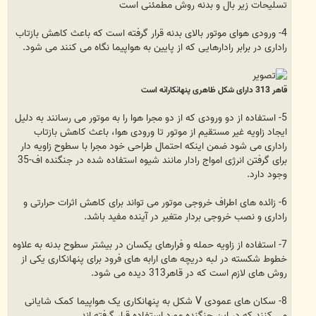
تسلیحات زیر بال و بدنه روش مطمئنی است
4- ورودی هوای موتور بالای بدنه قرار گرفته است که باعث کاهش بازتاب
راداری در برابر رادارهایی که از پایین به هواپیما نگاه می کنند می شود.
قاهر 313 دارای شکل ظاهری پنهانکارانه است
5- استفاده از دو ورودی که از دو مجرا هوا را به موتور می رسانند به دلیل
ایجاد زاویه غیر مستقیم از موتور تا ورودی هوا، باعث کاهش بازتاب
راداری می شود ضمن اینکه احتمال طراحی خود مجرا با سطوح زاویه دار
برای گرفتن انرژی امواج رادار مانند شیوه استفاده شده در جنگنده اف-35
وجود دارد.
6- زائده های اطراف خروجی موتور می تواند برای کاهش اثرات حرارتی و
راداری و نصب خروجی بردار متغیر در آینده مفید باشد.
7- استفاده از زاویه حمله و فرارهای یکسان در بیشتر سطوح بدنه به علاوه
خطوط شکسته در لبه دریچه های ارابه های فرود برای پنهانکاری یکی از
روش های لازم است که در قاهر313 دیده می شود.
8- سکان های عمودی V شکل به پنهانکاری یک هواپیما کمک شایانی
می کنند که در این جنگنده مورد استفاده قرار گرفته اند.