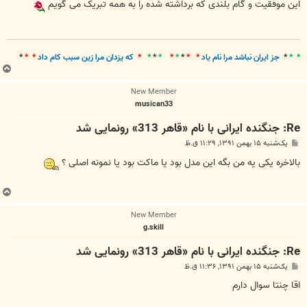
این موفقیت و گام بلندی که برداشته شده را به همه تبریک می گویم
* *
*
جز ايران نباشد مرا نام ياد
* *
*
*
*
*
*
*
*
که يزدان مرا زين سبب کام داد
* *
*
ب
ا
New Member
ل
musican33
ا
Re: جنگنده ایرانی با نام «قاهر 313» رونمایی شد
پ
یک‌شنبه ۱۵ بهمن ۱۳۹۱, ۱۱:۲۹ ق.ظ
س
ت
بالاخره یکی یه من بگه این مدل بود یا ماکت بود یا نمونه اصلی ؟
ب
ا
New Member
ل
g.skill
ا
Re: جنگنده ایرانی با نام «قاهر 313» رونمایی شد
پ
یک‌شنبه ۱۵ بهمن ۱۳۹۱, ۱۱:۳۶ ق.ظ
س
ت
اقا چنتا سوال دارم