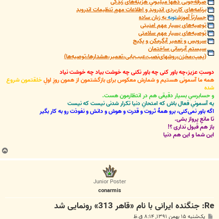
صرفه‌جویی دهها میلیونیِ هزینه‌های زندگی
برنامه‌های کاربردی اندروید و اطلاعات مهمِ تنظیمات اندروید
جسارتاً آموزش
توبه
به زبان ساده
توصیه‌های بسیار مهم امنیتی
توصیه‌های بسیار مهم سلامتی
سرویس و تعمیر آبگرمکن و پکیج
سیستم آبرسانی ساختمان
(پمپ،مخزن،روشهای‌نصب،عیب‌یابی،تعمیر،هشدارها،توصیه‌ها)
دوستِ عزیز،چه باور کنی چه باور نکنی چه خوشت بیاد چه خوشت نیاد
همه ما آسمونی هستیم و شمارش معکوس برای بازگشتمون از همون روزِ اولِ
خلقتمون شروع
شده
و حسابرسیِ بسیار دقیقی هم در انتظارمون هست.
یه آسمونیِ فعال باش که امتحانِ دنیا تکرار شدنی نیست که نیست
اگه باور نمی‌کنی، برو همۀ ثروت و قدرت و هوش و دانش و نفوذت رو به کار بگیر
تا مانعِ پرواز بشی.
باز هم قبول نداری ؟!
این شما و این هم دنیا
ب
ا
ل
ا
Junior Poster
conarmis
Re: جنگنده ایرانی با نام «قاهر 313» رونمایی شد
پ
یک‌شنبه ۱۵ بهمن ۱۳۹۱, ۸:۱۴ ق.ظ