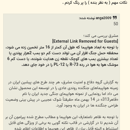
ت
نکات مهم ( به نظر بنده ) را پر رنگ کردم .
anga2009 نوشته شده:
50
مشرق بررسی می کند؛
[External Link Removed for Guests]
با توجه به ابعاد هواپیما که طول آن کمتر از 16 متر تخمین زده می شود،
محفظه حمل جنگ افزار آن می تواند دست کم دو بمب 2هزار پوندی یا
تعداد بیشتری بمب های کوچک نقطه زن هدایت شونده، یا دست کم 6
موشک هوا به هوا در رده R-73 یا PL-12 را در خود جای دهد.
به گزارش گروه دفاع و امنیت مشرق، هر چند طرح های پیشین ایران در
زمینه هواپیماهای جنگنده روندی عادی را در توسعه این محصول نشان
می داد اما رونمایی از نمونه هواپیمای جنگی جدید ایران با نام
«قاهر313» در 14 بهمن ماه حقیقتاً شوک عجیبی در پیش بینی وضعیت
طراحی جنگنده ها در ایران به وجود آورد.
با توجه به ظاهر نامتعارف این هواپیما و مطالب مطرح شده پیرامون آن بر
آن شدیم تا در گزارشی در قالب نکته گویی به برخی از ویژگی های قابل
استنباط و البته قابل بیان از ظاهر این هوپیما و اطلاعات اعلام شده