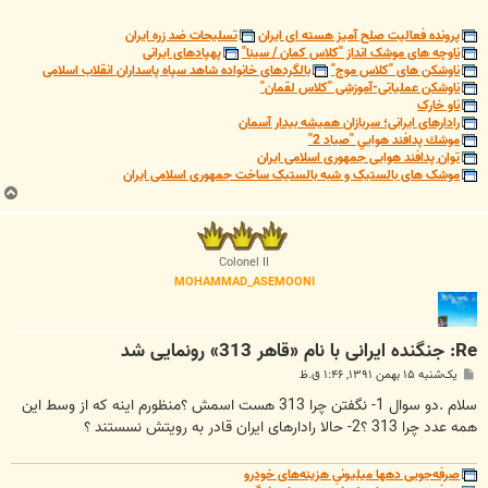
پرونده فعالیت صلح آمیز هسته ای ایران
تسلیحات ضد زره ایران
ناوچه های موشک انداز "کلاس کمان / سینا"
پهپادهای ایرانی
ناوشکن های "کلاس موج"
بالگردهای خانواده شاهد سپاه پاسداران انقلاب اسلامی
ناوشکن عملیاتی-آموزشی "کلاس لقمان"
ناو خارک
رادارهای ایرانی؛ سربازان همیشه بیدار آسمان
موشك پدافند هوايي "صياد 2"
توان پدافند هوایی جمهوری اسلامی ایران
موشک های بالستیک و شبه بالستیک ساخت جمهوری اسلامی ایران
ب
ا
ل
ا
Colonel II
MOHAMMAD_ASEMOONI
Re: جنگنده ایرانی با نام «قاهر 313» رونمایی شد
پ
یک‌شنبه ۱۵ بهمن ۱۳۹۱, ۱:۴۶ ق.ظ
س
ت
سلام .دو سوال 1- نگفتن چرا 313 هست اسمش ؟منظورم اینه که از وسط این
همه عدد چرا 313 ؟2- حالا رادارهای ایران قادر به رویتش نسستند ؟
صرفه‌جویی دهها میلیونیِ هزینه‌های خودرو