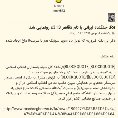
ا
Major II
mahdi42
Re: جنگنده ایرانی با نام «قاهر 313» رونمایی شد
پ
یک‌شنبه ۱۵ بهمن ۱۳۹۱, ۱۲:۴۴ ب.ظ
س
ت
ذکر این نکته ضروریه که تونل باد سوپر سونیک هم با سرعت8 ماخ ایجاد شده
اینم متنش:
[BLOCKQUOTE][BLOCKQUOTE]فرمانده کل سپاه پاسداران انقلاب اسلامی
از به نتیجه رسیدن طرح ساخت تونل باد ماورای صوت خبر داد.
[/BLOCKQUOTE][/BLOCKQUOTE] به گزارش مشرق به نقل از ایسنا، سردار
سرلشکر جعفری در همایش تبیین مکتب دفاعی انقلاب اسلامی در آرا و
اندیشه‌های امام خمینی(ره) و حضرت آیت‌الله خامنه‌ای گفت:‌ طرح تونل باد
ماورای صوت در دانشگاه جامع امام حسین(ع) به نتیجه رسیده است و می‌تواند
در خدمت صنایع فضایی کشور قرار گیرد.
لینک:http://www.mashreghnews.ir/fa/news/190997/%D8%B3%D8%
A7%D8%AE%D8%AA-%D8%AA%D9%88%D9%86%D9%84-