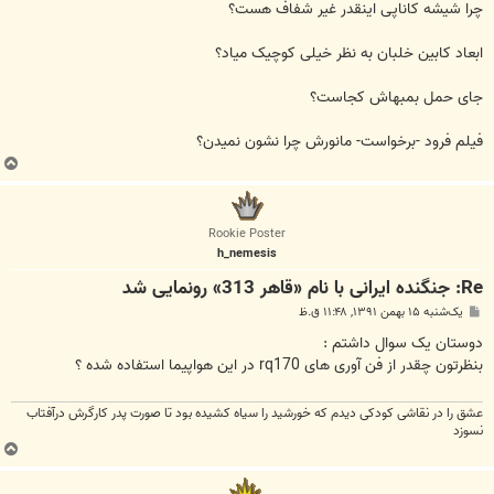
چرا شیشه کاناپی اینقدر غیر شفاف هست؟
ابعاد کابین خلبان به نظر خیلی کوچیک میاد؟
جای حمل بمبهاش کجاست؟
فیلم فرود -برخواست- مانورش چرا نشون نمیدن؟
ب
ا
ل
ا
Rookie Poster
h_nemesis
Re: جنگنده ایرانی با نام «قاهر 313» رونمایی شد
پ
یک‌شنبه ۱۵ بهمن ۱۳۹۱, ۱۱:۴۸ ق.ظ
س
ت
دوستان یک سوال داشتم :
بنظرتون چقدر از فن آوری های rq170 در این هواپیما استفاده شده ؟
عشق را در نقاشی کودکی دیدم که خورشید را سیاه کشیده بود تا صورت پدر کارگرش درآفتاب
نسوزد
ب
ا
ل