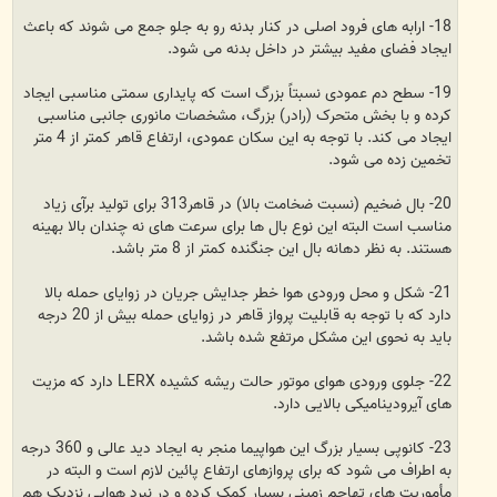
18- ارابه های فرود اصلی در کنار بدنه رو به جلو جمع می شوند که باعث
ایجاد فضای مفید بیشتر در داخل بدنه می شود.
19- سطح دم عمودی نسبتاً بزرگ است که پایداری سمتی مناسبی ایجاد
کرده و با بخش متحرک (رادر) بزرگ، مشخصات مانوری جانبی مناسبی
ایجاد می کند. با توجه به این سکان عمودی، ارتفاع قاهر کمتر از 4 متر
تخمین زده می شود.
20- بال ضخیم (نسبت ضخامت بالا) در قاهر313 برای تولید برآی زیاد
مناسب است البته این نوع بال ها برای سرعت های نه چندان بالا بهینه
هستند. به نظر دهانه بال این جنگنده کمتر از 8 متر باشد.
21- شکل و محل ورودی هوا خطر جدایش جریان در زوایای حمله بالا
دارد که با توجه به قابلیت پرواز قاهر در زوایای حمله بیش از 20 درجه
باید به نحوی این مشکل مرتفع شده باشد.
22- جلوی ورودی هوای موتور حالت ریشه کشیده LERX دارد که مزیت
های آیرودینامیکی بالایی دارد.
23- کانوپی بسیار بزرگ این هواپیما منجر به ایجاد دید عالی و 360 درجه
به اطراف می شود که برای پروازهای ارتفاع پائین لازم است و البته در
مأموریت های تهاجم زمینی بسیار کمک کرده و در نبرد هوایی نزدیک هم