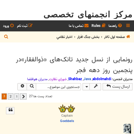
مرکز انجمنهای تخصصی
راهنما
Rules
تماس با ما
ثبت نام
ورود
ج
صفحه اول تالار
بخش جنگ افزار
اخبار نظامي
س
ت
رونمایی از نسل جدید تانک‌های «ذوالفقار»در
ج
پنجمین روز دهه فجر
و
مدیران انجمن:
abdolmahdi
,
Java
,
Shahbaz
,
شوراي نظارت
,
مديران هوافضا
جستجو
جستجوی پیش
ارسال پست
3
تعداد پست ها:27
2
1
قبلی
Captain
Goebbels