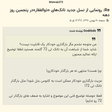
Mehrab373
Re: رونمایی از نسل جدید تانک‌های «ذوالفقار»در پنجمین روز
دهه
پ
جمعه ۲۰ بهمن ۱۳۹۱, ۱۲:۳۷ ق.ظ
س
ت
Goebbels نوشته شده:
من متوجه نشدم مگر بارگذاری خودکار یک قابلیت نیست؟
شاید شما از شباهت آن به تانک تی 72 گلمند هستید.لطفا توضیح
ارائه نمائید.ممنون
چرا هست! منتهی نه هر بارگذار خودکاری!
مزیت بارگذاری خودکار ممکن است به کابوس بدل شود! مثل بارگذار
تانک تی 72!
فعلا حوصله توضیح فنی این موضوع و اشاره به ضعف های بارگذار تی
72 رو ندارم!