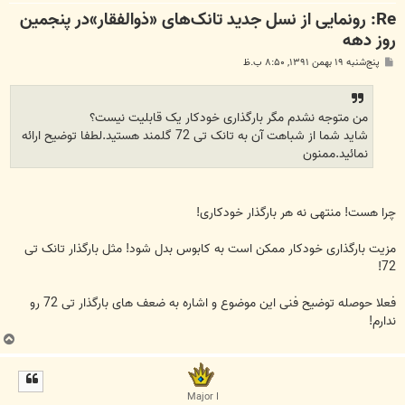
Re: رونمایی از نسل جدید تانک‌های «ذوالفقار»در پنجمین
روز دهه
پ
پنج‌شنبه ۱۹ بهمن ۱۳۹۱, ۸:۵۰ ب.ظ
س
ت
من متوجه نشدم مگر بارگذاری خودکار یک قابلیت نیست؟
شاید شما از شباهت آن به تانک تی 72 گلمند هستید.لطفا توضیح ارائه
نمائید.ممنون
چرا هست! منتهی نه هر بارگذار خودکاری!
مزیت بارگذاری خودکار ممکن است به کابوس بدل شود! مثل بارگذار تانک تی
72!
فعلا حوصله توضیح فنی این موضوع و اشاره به ضعف های بارگذار تی 72 رو
ندارم!
ب
ا
ل
ا
Major I