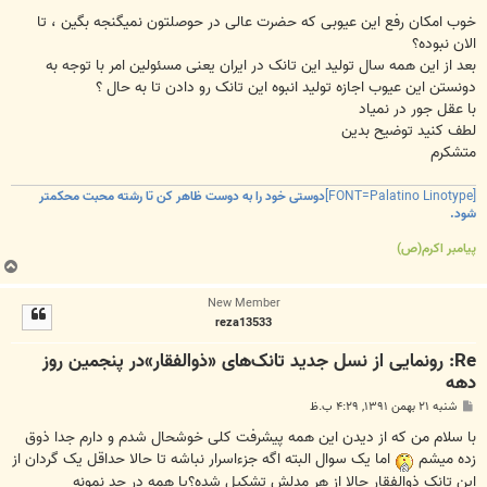
خوب امکان رفع این عیوبی که حضرت عالی در حوصلتون نمیگنجه بگین ، تا
الان نبوده؟
بعد از این همه سال تولید این تانک در ایران یعنی مسئولین امر با توجه به
دونستن این عیوب اجازه تولید انبوه این تانک رو دادن تا به حال ؟
با عقل جور در نمیاد
لطف کنید توضیح بدین
متشکرم
[FONT=Palatino Linotype]
دوستی خود را به دوست ظاهر کن تا رشته محبت محکمتر
شود.
پیامبر اکرم(ص)
ب
ا
New Member
ل
reza13533
ا
Re: رونمایی از نسل جدید تانک‌های «ذوالفقار»در پنجمین روز
دهه
پ
شنبه ۲۱ بهمن ۱۳۹۱, ۴:۲۹ ب.ظ
س
ت
با سلام من که از دیدن این همه پیشرفت کلی خوشحال شدم و دارم جدا ذوق
زده میشم
اما یک سوال البته اگه جزءاسرار نباشه تا حالا حداقل یک گردان از
این تانک ذوالفقار حالا از هر مدلش تشکیل شده؟یا همه در حد نمونه