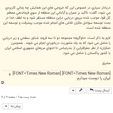
دريادار سياري در خصوص اين كه خروجي هاي اين همايش چه زماني كاربردي
مي شود، گفت: تأكيد بر عمران و آباداني اين منطقه از سوي فرماندهي معظم
كل قوا، موجب شده نيروي دريايي دراين منطقه مستقر شود و به لطف خدا در
بحث توسعه سواحل مكران تلاش هاي انجام شده موجب پيشرفت و توسعه اين
منطقه شده است.
لازم به ذكر است، »ناوگروه« مجموعه دو تا سه فروند شناور سطحي و زير دريايي
را شامل مي شود كه به يك ماموريت دريانوردي اعزام مي شوند . همچنين
»مكران« از نظر جغرافيايي از بندرعباس تا انتهاي مرزهاي جمهوري اسلامي ايران
با كشور پاكستان را شامل مي شود.
مشرق
[FONT=Times New Roman] [FONT=Times New Roman] و
ایران را دوست میدارم
ب
ا
ارسال پست
ل
ا
تعداد پست ها:1 • صفحه
1
از
1
پرش به