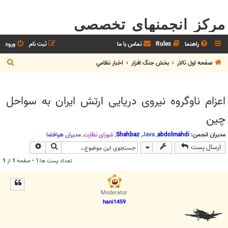
مرکز انجمنهای تخصصی
راهنما
Rules
تماس با ما
ثبت نام
ورود
ج
صفحه اول تالار
بخش جنگ افزار
اخبار نظامي
س
ت
اعزام ناوگروه نیروی دریایی ارتش ایران به سواحل
ج
چین
و
مدیران انجمن:
abdolmahdi
,
Java
,
Shahbaz
,
شوراي نظارت
,
مديران هوافضا
جستجو
جستجوی پیش
ارسال پست
تعداد پست ها:1 • صفحه
1
از
1
Moderator
hani1459