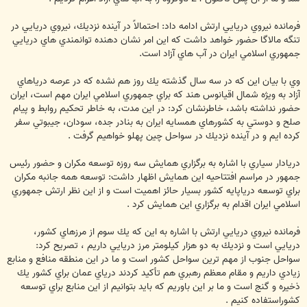
فرمانده نيروي دريايي ارتش ادامه داد: احتمالاً در آينده نزديك، نيروي دريايي در
تنگه مالاگا حضور خواهد داشت كه اين امر نشان دهنده توانمندي هاي دريايي
جمهوري اسلامي ايران در آب هاي آزاد است.
وي با بيان اين كه در سه سال گذشته يك روز هم نشده كه در عرصه درياهاي
آزاد به ويژه شمال اقيانوس هند كه براي جمهوري اسلامي ايران مهم است، ايران
حضور نداشته باشد، خاطرنشان كرد: در اين مدت، به خاطر تحكيم روابط و پيام
صلح و دوستي به كشورهاي همسايه ايران به بنادر جده، سودان، جيبوتي سفر
كرده ايم و در آينده نزديك در سواحل چين پهلو خواهيم گرفت .
دريادار سياري با اشاره به برگزاري همايش سه روزه توسعه مكران و حضور رئيس
جمهور در مراسم افتتاحيه اين همايش اظهار داشت: توسعه همه جانبه مكران
براي توسعه درياپايه كشور بسيار حائز اهميت است و از اين نظر ارتش جمهوري
اسلامي ايران اقدام به برگزاري اين همايش كرد .
فرمانده نيروي دريايي ارتش با اشاره به اين كه يك سوم از مرزهاي كشور،
دريايي است و نزديك به دو هزار كيلومتر مرز دريايي داريم ، تصريح كرد:
سواحل جنوب از مهم ترين سواحل كشور است و ما در اين منطقه منافع و منابع
زيادي داريم و مقام معظم رهبري هم تأكيد كردند درياي عمان براي كشور يك
ذخيره و گنج است و ما بر اين باوريم كه بايد بتوانيم از اين منابع براي توسعه
كشوراستفاده كنيم .