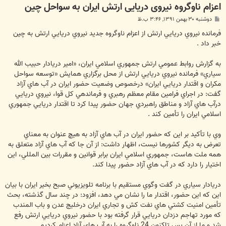
اعزام ناوگروه نیروی دریایی ارتش ایران به سواحل چین
پ
دوشنبه ۳۰ بهمن ۱۳۹۱, ۳:۴۶ ب.ظ
س
ت
فرمانده نيروي دريايي ارتش از اعزام ناوگروه جديد نيروي دريايي ارتش به چين
خبر داد .
به گزارش روابط عمومي ارتش جمهوري اسلامي ايران، «امير دريادار حبيب الله
سياري» فرمانده نيروي دريايي ارتش از محل برگزاري همايش «توسعه سواحل
مكران و اقتدار دريايي ايران» درخصوص وضعيت حضور ايران در آب هاي آزاد
گفت: در اجراي فرامين مقام معظم رهبري و فرماندهي كل قوا، نيروي دريايي
درآب هاي آزاد و مناطق راهبردي جهان حضور پيدا كرد تا اقتدار دريايي جمهوري
اسلامي ايران را تأمين كند .
وي با تأكيد بر اين كه حضور ايران در آب هاي آزاد به هيچ عنوان به معناي
تعرض به ديگر كشورها نيست، اظهار داشت: از آن جا كه آب هاي آزاد متعلق به
همه ملت هاست، جمهوري اسلامي ايران برابر قوانين و مقررات بين المللي، اين
اختيار را دارد كه در آب هاي آزاد حضور پيدا كند.
دريادار سياري در گفت وگوي مستقيم با برنامه تلويزيوني صبح بخير ايران با بيان
اين كه اين حضور، اقتدار ما را نشان مي دهد، افزود: در چند سال گذشته، بحث
تأمين امنيت كشتي هاي نفت كش و تجاري ايران درخليج عدن و باب المندب
كه مورد تهاجم دزدان دريايي قرار گرفته بود با حضور نيروي دريايي ارتش رفع
شد و ما از آن پس تاكنون 24 ناوگروه را به آب هاي آزاد اعزام كرديم .