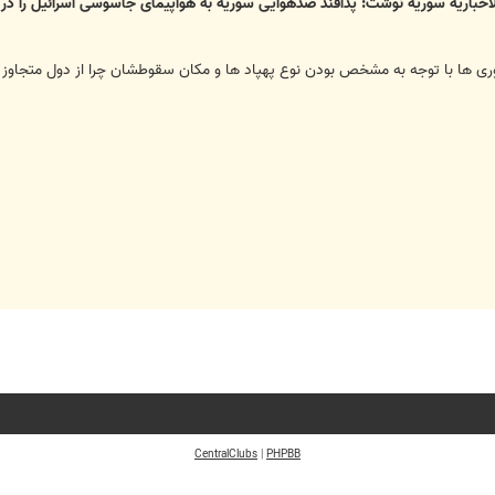
اخباریه سوریه نوشت: پدافند ضدهوایی سوریه به هواپیمای جاسوسی اسرائیل را در م
ی ها با توجه به مشخص بودن نوع پهپاد ها و مکان سقوطشان چرا از دول متجاوز
CentralClubs
|
PHPBB