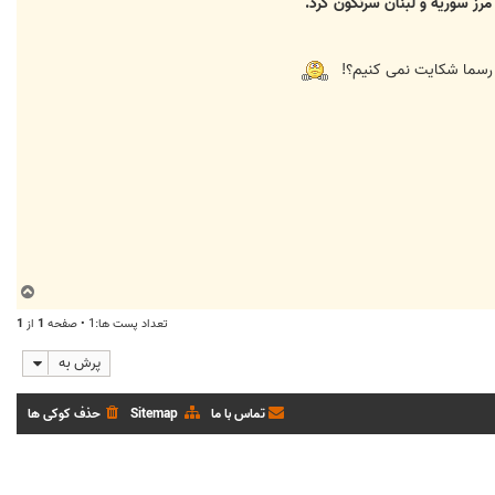
رز سوریه و لبنان سرنگون کرد.
 رسما شکایت نمی کنیم؟!
ب
ا
تعداد پست ها:1 • صفحه
1
از
1
ل
ا
پرش به
تماس با ما
Sitemap
حذف کوکی ها