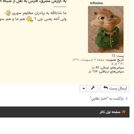
ت
به گزارش مشرق، فارس به نقل از شبکه ال
isflooloo
-----------
ما شاءالله به برادران مظلوم سوری
.
ولی آخه یعنی چی ؟
هم ما و هم سور
پست:
72
تاریخ عضویت:
جمعه ۲ اردیبهشت ۱۳۹۰,
۲:۴۰ ق.ظ
سپاس‌های ارسالی:
40 بار
سپاس‌های دریافتی:
154 بار
ارسال پست
بازگشت به “اخبار نظامي”
صفحه اول تالار