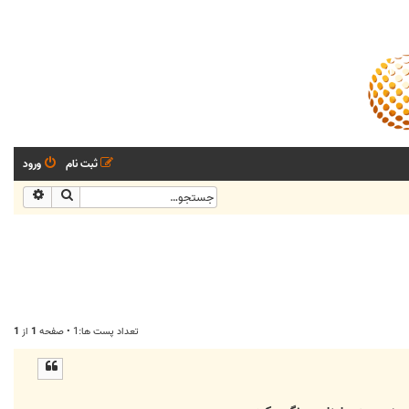
ثبت نام
ورود
جستجو
جستجو
تعداد پست ها:1 • صفحه
1
از
1