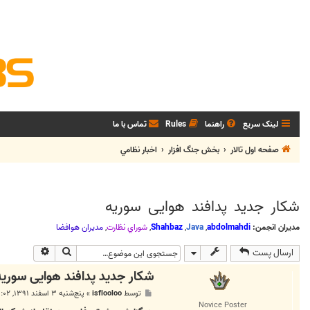
لینک سریع
راهنما
Rules
تماس با ما
صفحه اول تالار
بخش جنگ افزار
اخبار نظامي
شکار جدید پدافند هوایی سوریه
مدیران انجمن:
abdolmahdi
,
Java
,
Shahbaz
,
شوراي نظارت
,
مديران هوافضا
جستجو
جستجوی پی
ارسال پست
شکار جدید پدافند هوایی سوریه
پ
توسط
isflooloo
»
پنج‌شنبه ۳ اسفند ۱۳۹۱, ۱۱:۰۲ ب.ظ
س
Novice Poster