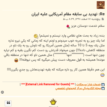
Re: تهدید بی سابقه مقام آمریکایی علیه ایران
پ
پنج‌شنبه ۱۷ اسفند ۱۳۹۱, ۸:۲۹ ب.ظ
س
ت
سلام خدمت دوستان عزيز
بنده زياد به بحث هاي نظامي وارد نيستم و نميشم!
اما يك چيز رو به تجربه خوب ميدونم و اونم اينه كه زماني كه يكي نيرو نداره
مثل يك بچه 5 تا 10 ساله (مثل همين آمريكا رو كه ناوش رو به يك ناو در
منطقه كاهش داده!!!) چون ميخواد قدرتش رو دست كم نگيرن بقيه و كم نياره
چون تنها است (""""""""""""تنها""""""""""""") مثل همين ناو كه تنها در منطقه باقي
مونده! هميشه به قول معروف دست پيش ميگيره كه پس نيوفته!!!
اين هم دقيقا همين كار رو داره ميكنه كه بقيه تهديدهاش رو جدي بگيرن!!!!
خدمات شارژ سيمکارت
|
***
[External Link Removed for Guests]
***
|
مجله الکترونيکي مرکز انجمنهاي تخصصي
ب
ا
ل
ا