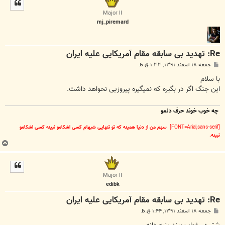
ل
ا
Major II
mj_piremard
Re: تهدید بی سابقه مقام آمریکایی علیه ایران
پ
جمعه ۱۸ اسفند ۱۳۹۱, ۱:۳۳ ق.ظ
س
ت
با سلام
این جنگ اگر در بگیره که نمیگیره پیروزیی نحواهد داشت.
چه خوب خوند حرف دلمو
[FONT=Arial,sans-serif]
سهم من از دنیا همینه که تو تنهایی شبهام کسی اشکامو نبینه کسی اشکامو
نبینه.
ب
ا
ل
ا
Major II
edibk
Re: تهدید بی سابقه مقام آمریکایی علیه ایران
پ
جمعه ۱۸ اسفند ۱۳۹۱, ۱:۴۴ ق.ظ
س
ت