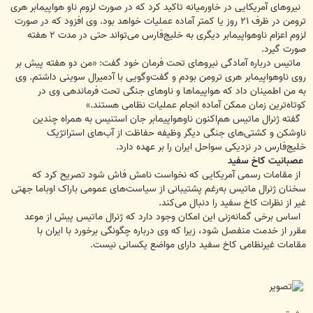
نیروهای آمریکایی در خاورمیانه تاکید کرد که در صورت لزوم ناو هواپیمابر هری
ترومن در ظرف ۲۱ روز یا کمتر آماده عملیات خواهد بود. وی افزود که در صورت
لزوم اعزام ناوهواپیمابر دیگری به خلیج‌فارس می‌تواند حتی در مدت ۲ هفته
صورت گیرد.
ماتیس درباره آمادگی نیروهای تحت فرمان خود گفت: «من دو هفته پیش بر
روی ناوهواپیمابر هری ترومن بودم و گفت‌وگویی با آدمیرال سوینی داشتم. وی
به من اطمینان داد که هواپیماها و ناوهای جنگی تحت فرماندهی وی در
کوتاه‌ترین زمان ممکن آماده انجام عملیات نظامی هستند.»
گفته ژنرال ماتیس هم‌اکنون ناوهواپیمابر جان استنیس به همراه چندین
ناوشکن و کشتی‌های جنگی دیگر وظیفه حفاظت از آب‌های استراتژیک
خلیج‌فارس در نزدیکی سواحل ایران را بر عهده دارد.
عصبانیت کاخ سفید
از مقامات رسمی آمریکایی که نخواست نامش فاش شود تصریح کرد که
سخنان ژنرال ماتیس به‌رغم پشتیبانی از سیاست‌های عمومی باراک اوباما جهتی
غیر از نظرات کاخ سفید را دنبال می‌کند.
اساس برخی گمانه‌زنی این امکان وجود دارد که ژنرال ماتیس پیش از موعد
مقرر از خدمت منفصل شود، زیرا که وی درباره چگونگی برخورد با ایران با
مقامات غیرنظامی کاخ سفید دارای مواضع یکسانی نیست.