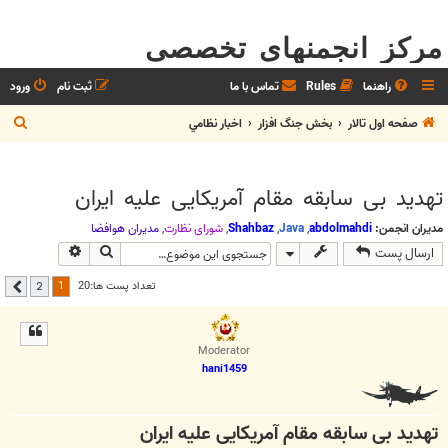
مرکز انجمنهای تخصصی
راهنما
Rules
تماس با ما
ثبت نام
ورود
ج
صفحه اول تالار
بخش جنگ افزار
اخبار نظامي
س
ت
تهدید بی سابقه مقام آمریکایی علیه ایران
ج
و
مدیران انجمن:
abdolmahdi
,
Java
,
Shahbaz
,
شوراي نظارت
,
مديران هوافضا
جستجو
جستجوی پیشر
ارسال پست
1
تعداد پست ها:20
2
بعدی
Moderator
hani1459
تهدید بی سابقه مقام آمریکایی علیه ایران