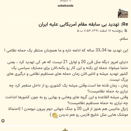
Major II
onbekende
Re: تهدید بی سابقه مقام آمریکایی علیه ایران
پ
پنج‌شنبه ۱۷ اسفند ۱۳۹۱, ۸:۵۴ ب.ظ
س
ت
سلام.
این تهدید ها 33،34 ساله که ادامه داره و ما همچنان منتظر یک حمله نظامی !
دنیای امروز دیگه مثل قرن 20 و اوایل 21 نیست که هر کی تهدید کرد ، یعنی
حتما میخواد حمله ای بکنه و این کار رو بکنه،الان برای مصارف سیاسی یک
کشور تهدید میشه و لاغیر.الان زمان حمله های مستقیم نظامی و درگیری های
بزرگ نیست.
زمان ، زمان فتنه ها است.وقتی میشه یک کشوری رو از داخل منفجر کرد چه
نیازی به حمله نظامیست؟
وقتی میشه القاعده و این گروه های وهابی و بهایی رو به جون کشورها انداخت
چه نیازی به حمله مستقیم نظامیست؟
ژنرال ماتیس هم هنوز از قرن 20 و جنگ جهانی دوم بیرون نیومدن ! (احتمالا
موشک هایی مثل خلیج فارس رو هم ندیدن
)
ب
ا