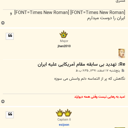
مشرق
[FONT=Times New Roman] [FONT=Times New Roman] و
ایران را دوست میدارم
ب
ا
ل
ا
Major
jhan2010
Re: تهدید بی سابقه مقام آمریکایی علیه ایران
پ
پنج‌شنبه ۱۷ اسفند ۱۳۹۱, ۶:۳۵ ب.ظ
س
ت
نگاهش که پر از التماسه دلم واسش می سوزه
ا
مید به رهایی نیست وقتی همه دیوارند
ب
ا
ل
ا
Captain II
esijoon