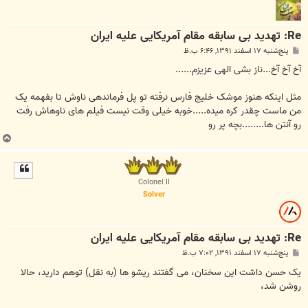
Re: تهدید بی سابقه مقام آمریکایی علیه ایران
پ
پنج‌شنبه ۱۷ اسفند ۱۳۹۱, ۶:۴۶ ب.ظ
س
ت
آخ آخ آخ...ناز بشی الهی عزیزم......
مثل اینکه هنوز موشک خلیج فارس نرفته تو پل فرماندهی ناوش تا بفهمه یک
من ماست چقدر کره میده.....خوبه خیلی وقت نیست فیلم های ناوهاش رفت
رو آنتن ها........بچه پر رو
ب
ا
ل
ا
Colonel II
Solver
Re: تهدید بی سابقه مقام آمریکایی علیه ایران
پ
پنج‌شنبه ۱۷ اسفند ۱۳۹۱, ۷:۰۲ ب.ظ
س
ت
یک حسن داشت این سخنان، می گفتند ریشو ها (به نقل) توهم دارید، حالا
روشن شد،