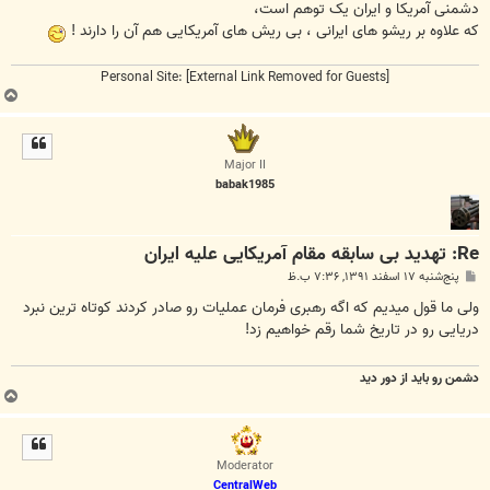
دشمنی آمریکا و ایران یک توهم است،
که علاوه بر ریشو های ایرانی ، بی ریش های آمریکایی هم آن را دارند !
Personal Site:
[External Link Removed for Guests]
ب
ا
ل
ا
Major II
babak1985
Re: تهدید بی سابقه مقام آمریکایی علیه ایران
پ
پنج‌شنبه ۱۷ اسفند ۱۳۹۱, ۷:۳۶ ب.ظ
س
ت
ولی ما قول میدیم که اگه رهبری فرمان عملیات رو صادر کردند کوتاه ترین نبرد
دریایی رو در تاریخ شما رقم خواهیم زد!
دشمن رو باید از دور دید
ب
ا
ل
ا
Moderator
CentralWeb