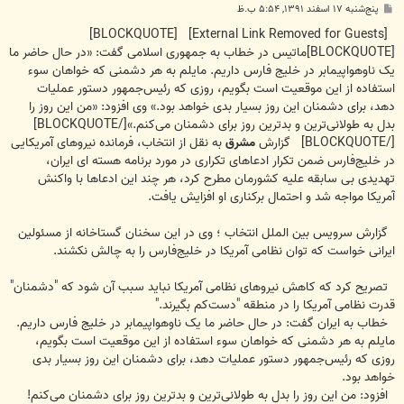
پ
پنج‌شنبه ۱۷ اسفند ۱۳۹۱, ۵:۵۴ ب.ظ
س
ت
[BLOCKQUOTE]
[External Link Removed for Guests]
[BLOCKQUOTE]ماتیس در خطاب به جمهوری اسلامی گفت: «در حال حاضر ما
یک ناوهواپیمابر در خلیج فارس داریم. مایلم به هر دشمنی که خواهان سوء
استفاده از این موقعیت است بگویم، روزی که رئیس‌جمهور دستور عملیات
دهد، برای دشمنان این روز بسیار بدی خواهد بود.» وی افزود: «من این روز را
بدل به طولانی‌ترین و بدترین روز برای دشمنان می‌کنم.»[/BLOCKQUOTE]
[/BLOCKQUOTE] گزارش
مشرق
به نقل از انتخاب، فرمانده نیروهای آمریکایی
در خلیج‌فارس ضمن تکرار ادعاهای تکراری در مورد برنامه هسته ای ایران،
تهدیدی بی سابقه علیه کشورمان مطرح کرد، هر چند این ادعاها با واکنش
آمریکا مواجه شد و احتمال برکناری او افزایش یافت.
گزارش سرویس بین الملل انتخاب ؛ وی در این سخنان گستاخانه از مسئولین
ایرانی خواست که توان نظامی آمریکا در خلیج‌فارس را به چالش نکشند.
تصریح کرد که کاهش نیروهای نظامی آمریکا نباید سبب آن شود که "دشمنان"
قدرت نظامی آمریکا را در منطقه "دست‌کم بگیرند."
خطاب به ایران گفت: در حال حاضر ما یک ناوهواپیمابر در خلیج فارس داریم.
مایلم به هر دشمنی که خواهان سوء استفاده از این موقعیت است بگویم،
روزی که رئیس‌جمهور دستور عملیات دهد، برای دشمنان این روز بسیار بدی
خواهد بود.
افزود: من این روز را بدل به طولانی‌ترین و بدترین روز برای دشمنان می‌کنم!