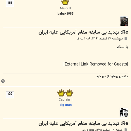
ل
ا
Major II
babak1985
Re: تهدید بی سابقه مقام آمریکایی علیه ایران
پ
پنج‌شنبه ۱۷ اسفند ۱۳۹۱, ۱۰:۱۹ ب.ظ
س
ت
با سلام
[External Link Removed for Guests]
دشمن رو باید از دور دید
ب
ا
ل
ا
Captain II
big-man
Re: تهدید بی سابقه مقام آمریکایی علیه ایران
پ
جمعه ۱۸ اسفند ۱۳۹۱, ۱:۱۵ ق.ظ