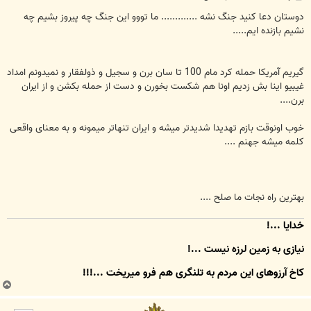
س
ت
دوستان دعا کنید جنگ نشه ............. ما تووو این جنگ چه پیروز بشیم چه
نشیم بازنده ایم.....
گیریم آمریکا حمله کرد مام 100 تا سان برن و سجیل و ذولفقار و نمیدونم امداد
غیبیو اینا بش زدیم اونا هم شکست بخورن و دست از حمله بکشن و از ایران
برن....
خوب اونوقت بازم تهدیدا شدیدتر میشه و ایران تنهاتر میمونه و به معنای واقعی
کلمه میشه جهنم ....
بهترین راه نجات ما صلح ....
خدایا ...!
نیازی به زمین لرزه نیست ...!
کاخِ آرزوهای این مردم به تلنگری هم فرو میریخت ...!!!
ب
ا