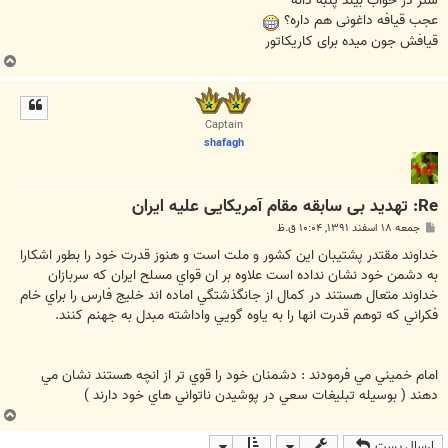
شتر در خواب بیند پنبه دانه
عجب قیافه داغونی هم داره؟
قیافش جون میده برای کاریکاتور
ب
ا
ل
ا
Captain
shafagh
Re: تهدید بی سابقه مقام آمریکایی علیه ایران
پ
جمعه ۱۸ اسفند ۱۳۹۱, ۱۰:۰۴ ق.ظ
س
ت
خداوند مقتدر پشتيبان اين كشور و ملت است و هنوز قدرت خود را بطور اشكارا
به دشمن خود نشان نداده است علاوه بر ان قواي مسلح ايران كه سربازان
خداوند متعال هستند در كمال از جانگذشتگي اماده اند خليج فارس را براي خام
فكراني كه توهم قدرت انها را به ياوه گويي واداشته مبدل به جهنم كنند.
امام خميني مي فرمودند : دشمنان خود را قوي تر از انچه هستند نشان مي
دهند ( بوسيله تبليغات سعي در پوشيدن ناتواني هاي خود دارند )
ب
ا
ارسال پست