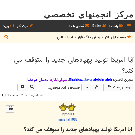
مرکز انجمنهای تخصصی
راهنما
Rules
تماس با ما
ثبت نام
ورود
ج
صفحه اول تالار
بخش جنگ افزار
اخبار نظامي
س
ت
آیا امریکا تولید پهپادهای جدید را متوقف می
ج
کند؟
و
مدیران انجمن:
abdolmahdi
,
Java
,
Shahbaz
,
شوراي نظارت
,
مديران هوافضا
جستجو
جستجوی پیش
ارسال پست
تعداد پست ها:2 • صفحه
1
از
1
Captain II
marshal1987
آیا امریکا تولید پهپادهای جدید را متوقف می کند؟