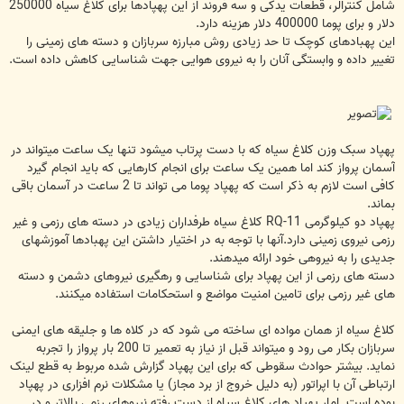
شامل کنترالر، قطعات یدکی و سه فروند از این پهپادها برای کلاغ سیاه 250000
دلار و برای پوما 400000 دلار هزینه دارد.
این پهبادهای کوچک تا حد زیادی روش مبارزه سربازان و دسته های زمینی را
تغییر داده و وابستگی آنان را به نیروی هوایی جهت شناسایی کاهش داده است.
پهپاد سبک وزن کلاغ سیاه که با دست پرتاب میشود تنها یک ساعت میتواند در
آسمان پرواز کند اما همین یک ساعت برای انجام کارهایی که باید انجام گیرد
کافی است لازم به ذکر است که پهپاد پوما می تواند تا 2 ساعت در آسمان باقی
بماند.
پهپاد دو کیلوگرمی RQ-11 کلاغ سیاه طرفداران زیادی در دسته های رزمی و غیر
رزمی نیروی زمینی دارد.آنها با توجه به در اختیار داشتن این پهبادها آموزشهای
جدیدی را به نیروهی خود ارائه میدهند.
دسته های رزمی از این پهپاد برای شناسایی و رهگیری نیروهای دشمن و دسته
های غیر رزمی برای تامین امنیت مواضع و استحکامات استفاده میکنند.
کلاغ سیاه از همان مواده ای ساخته می شود که در کلاه ها و جلیقه های ایمنی
سربازان بکار می رود و میتواند قبل از نیاز به تعمیر تا 200 بار پرواز را تجربه
نماید. بیشتر حوادث سقوطی که برای این پهپاد گزارش شده مربوط به قطع لینک
ارتباطی آن با اپراتور (به دلیل خروج از برد مجاز) یا مشکلات نرم افزاری در پهپاد
بوده است. امار پهپاد های کلاغ سیاه از دست رفته نیروهای رزمی بالاتر و در