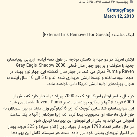
پ
چهارشنبه ۲۳ اسفند ۱۳۹۱, ۵:۲۵ ب.ظ
س
ت
StrategyPage
March 12, 2013
لینک مطلب :
[External Link Removed for Guests]
ارتش امریکا در مواجهه با کاهش بودجه در طول دهه آینده، ارزیابی پهپادهای
جدید را متوقف و بر روی چهار مدل فعلی Gray Eagle, Shadow 2000,
Raven و Puma تمرکز می کند. در چهار سال گذشته این چهار نوع پهپاد در
حجم انبوه ساخته و توسط ارتش خریداری شده اند و تا 5 الی 10 سال آینده به
عنوان پهپادهای اولیه ارتش آمریکا باقی خواهند ماند.
در حال حاضر ارتش امریکا نزدیک به 7000 پهپاد در اختیار دارد که بیش از
6000 فروند از آنها را میکرو پهپادهایی نظیر Raven , Puma شامل می شود.
این هواپیماهای شناسایی کوچک که زیر 6 کیلوگرم وزن دارند در بین سربازان به
طور قابل ملاحظه ای محبوبیت پیدا کرده اند، زیرا هرکدام از آنها با یک ساعت
آموزش می تواند به یکی از اپراتورهای این پهپادها تبدیل شود.
در حال حاضر تعداد 1798 فروند از پهپاد راون (کلاغ سیاه) و 325 فروند پومارا
در اختیار نیروهای زمینی خود قرار داده است. هر سیستم کامل این پهپادها