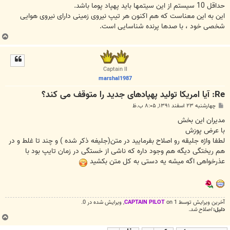
حداقل 10 سیستم از این سیتمها باید پهپاد پوما باشد.
این به این معناست که هم اکنون هر تیپ نیروی زمینی دارای نیروی هوایی
شخصی خود ، با صدها پرنده شناسایی است.
ب
ا
ل
ا
Captain II
marshal1987
Re: آیا امریکا تولید پهپادهای جدید را متوقف می کند؟
پ
چهارشنبه ۲۳ اسفند ۱۳۹۱, ۸:۰۵ ب.ظ
س
ت
مدیران این بخش
با عرض پوزش
لطفا واژه جلیقه رو اصلاح بفرمایید در متن(جلیغه ذکر شده ) و چند تا غلط و در
هم ریختگی دیگه هم وجود داره که ناشی از خستگی در زمان تایپ بود با
عذرخواهی اگه میشه یه دستی به کل متن بکشید
آخرین ويرايش توسط 1 on
CAPTAIN PILOT
, ويرايش شده در 0.
دلیل:
اصلاح شد.
ب
ا