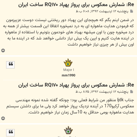
Re: شمارش معکوس برای پرواز پهپاد RQ۱۷۰ ساخت ایران
پ
پنج‌شنبه ۱۲ اردیبهشت ۱۳۹۲, ۶:۰۸ ب.ظ
س
ت
در ضمن اینم بگم که هیچجای این پهباد دور ریختنی نیستت دوست عزییزمون
که فرمودن هدایت ماهواره ای به درد نمیخوره اتفاقا این قسمت بیشتر از همه به
درد میخوره چون با اون میشهه بهباد های خودمون بتونیم با استفاده از ماهواره
در اینده هایت کنیم و ایین یک بیش نیاز دانشی خوااهد شد که در اینده ما به
اون بیش از هر چیزی نیاز خواهیم داشت
ب
ا
ل
ا
Major I
mm1990
Re: شمارش معکوس برای پرواز پهپاد RQ۱۷۰ ساخت ایران
پ
پنج‌شنبه ۱۲ اردیبهشت ۱۳۹۲, ۸:۲۵ ب.ظ
س
ت
جناب ljdk‏ منظور من شرایط فعلی بود؛ چونکه گفته شده نمونه مهندسی
معکوس آرکیو170 در آینده نزدیک پرواز خواهد کرد ولی ما برای داشتن سیستم
هدایت ماهواره بومی حداقل به 10سال زمان نیاز خواهیم داشت.
ب
ا
ل
ا