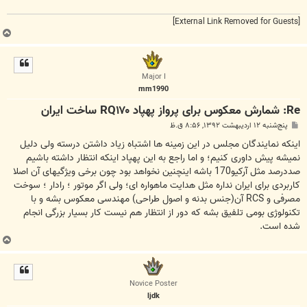
[External Link Removed for Guests]
ب
ا
ل
ا
Major I
mm1990
Re: شمارش معکوس برای پرواز پهپاد RQ۱۷۰ ساخت ایران
پ
پنج‌شنبه ۱۲ اردیبهشت ۱۳۹۲, ۸:۵۶ ق.ظ
س
ت
اینکه نمایندگان مجلس در این زمینه ها اشتباه زیاد داشتن درسته ولی دلیل
نمیشه پیش داوری کنیم؛ و اما راجع به این پهپاد اینکه انتظار داشته باشیم
صددرصد مثل آرکیو170 باشه اینچنین نخواهد بود چون برخی ویژگیهای آن اصلا
کاربردی برای ایران نداره مثل هدایت ماهواره ای؛ ولی اگر موتور ؛ رادار ؛ سوخت
مصرفی و RCS‏ آن(جنس بدنه و اصول طراحی) مهندسی معکوس بشه و با
تکنولوژی بومی تلفیق بشه که دور از انتظار هم نیست کار بسیار بزرگی انجام
شده است.
ب
ا
ل
ا
Novice Poster
ljdk