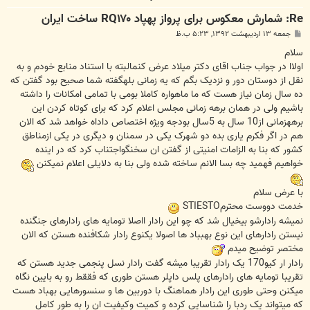
Re: شمارش معکوس برای پرواز پهپاد RQ۱۷۰ ساخت ایران
پ
جمعه ۱۳ اردیبهشت ۱۳۹۲, ۵:۲۳ ب.ظ
س
ت
سلام
اولاا در جواب جناب اقای دکتر میلاد عرض کنمالبته با استناد منابع خودم و به
نقل از دوستان دور و نزدیک بگم که یه زمانی بلهگفته شما صحیح بود گفتن که
ده سال زمان نیاز هست که ما ماهواره کاملا بومی با تمامی امکانات را داشته
باشیم ولی در همان برهه زمانی مجلس اعلام کرد که برای کوتاه کردن این
برههزمانی از10 سال به 5سال بودجه ویژه اختصاص داداه خواهد شد که الان
هم در اگر فکرم یاری بده دو شهرک یکی در سمنان و دیگری در یکی ازمناطق
کشور که بنا به الزامات امنیتی از گفتن ان سخنگواجتناب کرد که در اینده
خواهیم فهمید چه بسا الانم ساخته شده ولی بنا به دلایلی اعلام نمیکنن
با عرض سلام
خدمت دووست محترمSTIESTO
نمیشه رادارشو بیخیال شد که چو این رادار ااصلا تومایه های رادارهای جنگنده
نیستن رادارهای این نوع بهبباد ها اصولا یکنوع رادار شکافنده هستن که الان
مختصر توضیح میدم
رادار ار کیو170 یک رادار تقریبا میشه گفت رادار نسل پنجمی جدید هستن که
تقریبا تومایه های رادارهای پلس داپلر هستن طوری که فققط رو به بایین نگاه
میکنن وحتی طوری این رادار هماهنگ با دوربین ها و سنسورهایی بهباد هست
که میتواند یک ردبا را شناسایی کرده و کمیت وکیفیت ان را به طور کامل