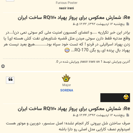
ا
Furious Poster
nasir irani
Re: شمارش معکوس برای پرواز پهپاد RQ۱۷۰ ساخت ایران
پ
پنج‌شنبه ۱۲ اردیبهشت ۱۳۹۲, ۱۲:۴۲ ق.ظ
س
ت
برادر این خبر تکراریه ....و اعضای کمسیون امنیت ملی کم سوتی نمی دن!...در
واقع مدتیه فقط دارن سوتی میدن مثل قضیه شناورهای نفت کش هسته ای! یا
زدن پهپاد اسرائیلی در فردو ! که تست خود سپاه بود..........هیچ بعید نیست هر
پهپاد بال پرنده ای رو بگن RQ-170...
آخرین ويرايش توسط 1 on
nasir irani
, ويرايش شده در 0.
ب
ا
ل
ا
Major
SORENA
Re: شمارش معکوس برای پرواز پهپاد RQ۱۷۰ ساخت ایران
پ
پنج‌شنبه ۱۲ اردیبهشت ۱۳۹۲, ۱۲:۴۴ ق.ظ
س
ت
صرف ساختن شل بیرونی کار انجام نشده؛ اصل سنسور، دوربین و موتور هست
امیدوارم نصف کارایی مدل اصلی رو دارا باشه