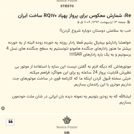
Novice Poster
STIESTO
Re: شمارش معکوس برای پرواز پهپاد RQ۱۷۰ ساخت ایران
پ
جمعه ۱۳ اردیبهشت ۱۳۹۲, ۱۱:۰۹ ق.ظ
س
ت
خب به سلامتی دوستان دوباره شروع کردن!!
خواهشا رادارشو بیخیال بشیم فعلا رادار روزنه یه خورده زوده البته از یه خورده
بیشتر ما هنوز رادارهای جنگنده هامونو نتونستیم به سطح جنگنده های نسل 4
برسونیم و به یک باره رادارهای SAR!!!!
موتورهاش که دیگه لازم به گفتن نیست این سازه با استفاده از موتور بی
نظیرش قابلیت پرواز 24 ساعته رو برای این هواگرد فراهم میکنه.
خیلی سخته قبول کردن اینکه ما که کارنامه قوی در ساخت موتورهای جت
نداریم موتری با این راندمان بسازیم.
ایشاالله که به زودی بتونیم یه نمونه دیده بان ایرانی در شان ملت خودمون
بسازیم.
ب
ا
ل
ا
Novice Poster
ljdk