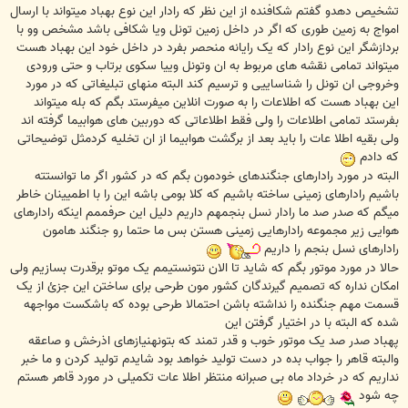
تشخیص دهدو گفتم شکافنده از این نظر که رادار این نوع بهباد میتواند با ارسال
امواج به زمین طوری که اگر در داخل زمین تونل ویا شکافی باشد مشخص وو با
بردازشگر این نوع رادار که یک رایانه منحصر بفرد در داخل خود این بهباد هست
میتواند تمامی نقشه های مربوط به ان وتونل وییا سکوی برتاب و حتی ورودی
وخروجی ان تونل را شناساییی و ترسیم کند البته منهای تبلیغاتی که در مورد
این بهباد هست که اطلاعات را به صورت انلاین میفرستد بگم که بله میتواند
بفرستد تمامی اطلاعات را ولی فقط اطلاعاتی که دوربین های هوابیما گرفته اند
ولی بقیه اطلا عات را باید بعد از برگشت هوابیما از ان تخلیه کردمثل توضیحاتی
که دادم
البته در مورد رادارهای جنگندهای خودمون بگم که در کشور اگر ما توانستته
باشیم رادارهای زمینی ساخته باشیم که کلا بومی باشه این را با اطمیینان خاطر
میگم که صدر صد ما رادار نسل بنجمهم داریم دلیل این حرفممم اینکه رادارهای
هوایی زیر مجموعه رادارهایی زمینی هستن بس ما حتما رو جنگند هامون
رادارهای نسل بنجم را داریم
حالا در مورد موتور بگم که شاید تا الان نتونستیمم یک موتو برقدرت بسازیم ولی
امکان نداره که تصمیم گیرندگان کشور مون طرحی برای ساختن این جزئ از یک
قسمت مهم جنگنده را نداشته باشن احتمالا طرحی بوده که باشکست مواجهه
شده که البته با در اختیار گرفتن این
پهباد صدر صد یک موتور خوب و قدر تمند که بتونهنیازهای اذرخش و صاعقه
والبته قاهر را جواب بده در دست تولید خواهد بود شایدم تولید کردن و ما خبر
نداریم که در خرداد ماه بی صبرانه منتظر اطلا عات تکمیلی در مورد قاهر هستم
چه شود