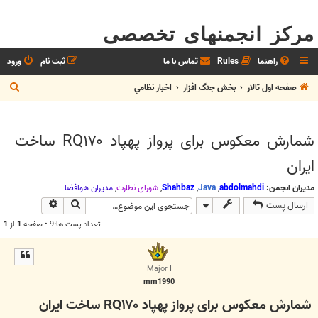
مرکز انجمنهای تخصصی
راهنما
Rules
تماس با ما
ثبت نام
ورود
ج
صفحه اول تالار
بخش جنگ افزار
اخبار نظامي
س
ت
شمارش معکوس برای پرواز پهپاد RQ۱۷۰ ساخت
ج
ایران
و
مدیران انجمن:
abdolmahdi
,
Java
,
Shahbaz
,
شوراي نظارت
,
مديران هوافضا
جستجو
جستجوی پیش
ارسال پست
تعداد پست ها:9 • صفحه
1
از
1
Major I
mm1990
شمارش معکوس برای پرواز پهپاد RQ۱۷۰ ساخت ایران