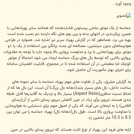
وجود آورد.
حماسه از یک موتور ملخی پیستونی فشاردهنده که همانند سایر پهپادهایی با
همین پیکربندی در انتهای بدنه و بین بوم های نگه دارنده دم نصب شده است
بهره می برد. همانطور که در گزارش پهپاد سریر نیز اشاره شد، همواره در طراحی
هواپیماهای بدون سرنشین، مصالحه ای بحث برانگیز بین استفاده از یک یا دو
موتور برای پهپادهایی با برد و مداومت پروازی بالا وجود دارد.با توجه به مقدورات
پروازی بالایی که توسط بال های بزرگ حماسه ایجاد می شود احتمالاً از موتور
کوچک اما مطمئنی در آن استفاده شده تا در مجموع، قابلیت اطمینان سامانه
برای اجرای بهتر مأموریت آن حاصل شود.
به گزارش مشرق، یکی از تفاوت های مهم پهپاد حماسه با سایر نمونه های
ساخت داخل، بال های بسیار بلند(دهانه بال بزرگ) آن است. این بال ها که از
لحاظ نسبت منظری(Aspect Ratio) بسیار بالا و نزدیک به گلایدرها قابل طبقه
بندی هستند نیروی برآی زیاد در عین کاهش نیروی پسای ناشی از آن(پسای
القایی) را به ارمغان می آورند که یکی از اصول مهم برای دستیابی به هواپیمایی
با مداومت پروازی بالا است. طول بال(دهانه بال) پهپاد حماسه را می توان بین
8.5 تا 10.5 متر تخمین زد.
ارابه های فرود این پهپاد از نوع ثابت هستند که نیروی پسای بالایی در حین