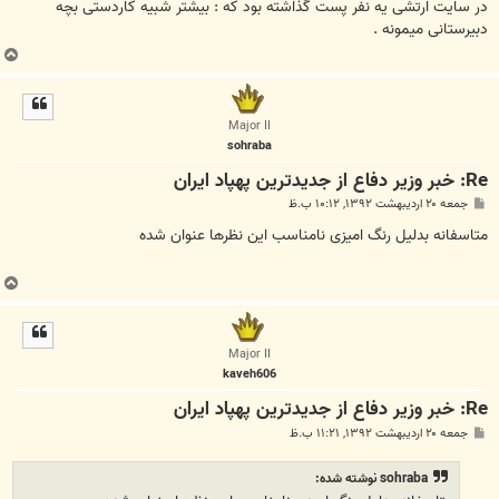
ت
در سایت ارتشی یه نفر پست گذاشته بود که : بیشتر شبیه کاردستی بچه
دبیرستانی میمونه .
ب
ا
ل
ا
Major II
sohraba
Re: خبر وزیر دفاع از جدیدترین پهپاد ایران
پ
جمعه ۲۰ اردیبهشت ۱۳۹۲, ۱۰:۱۲ ب.ظ
س
ت
متاسفانه بدلیل رنگ امیزی نامناسب این نظرها عنوان شده
ب
ا
ل
ا
Major II
kaveh606
Re: خبر وزیر دفاع از جدیدترین پهپاد ایران
پ
جمعه ۲۰ اردیبهشت ۱۳۹۲, ۱۱:۲۱ ب.ظ
س
ت
sohraba نوشته شده: