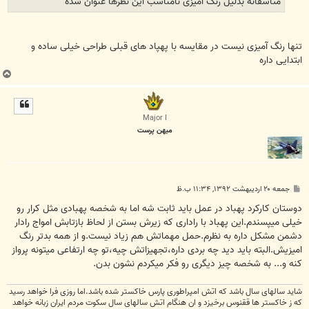
متاسفانه بدلیل رنگ امیزی نامناسب این نظرها عنوان شده
تنها رنگ آمیزی نیست در مقایسه با پهپاد های قبلی طراحی خیلی ساده و
ابتدایی داره
ب
ا
ل
ا
Major I
میهن پرست
پ
جمعه ۲۰ اردیبهشت ۱۳۹۲, ۱۱:۳۴ ب.ظ
س
ت
دوستان کارکرد پهباد در عمل باید ثابت شه اما به شخصه پهبادی مثل کرار رو
خیلی میپسندم.این پهباد با راداری که زیرش بستن از لحاظ بازتابش امواج رادار
دشمن مشکل داره به نظرم.حمل مهماتش هم زیاد نیست.و از همه بدتر رنگ
امیزیش.البته باید دید چه بردی داره،تجهیزاتش چیه،تو چه ارتفاعی میتونه پرواز
کنه و... به شخصه چیز دیگری رو فکر میکردم نشون بدن.
شاید سالهای سال باشد که اتش امپراطوری پارس خاکستر شده باشد.اما روزی فرا خواهد رسید
که ز خاکستر ها ققنوس برخیزد و ان هنگام اتش سالهای سال سکوت مردم ایران زبانه خواهد