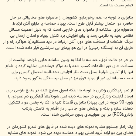
تمام سمت ها است.
بنابراین با توجه به عدم برخورداری کشورمان از ماهواره های مخابراتی در حال
حاضر، دو احتمال بیشتر قابل طرح است. پهپاد حماسه یا دارای آنتن ارتباط
ماهواره برای استفاده از ماهواره های خارجی است که به دلیل اهمیت مسائل
نظامی بعید به نظرمی رسد یا برای افزایش برد کنترل پهپاد و امکان ارسال بی
درنگ اطلاعات از مسافت های دور، آنتن ارتباط در دید مستقیم(با هواگرد رله و از
طریق آن به ایستگاه زمینی) در این هواپیمای بی سرنشین قرار داده شده است.
در هر دو حالت فوق، حماسه با اتکا به چنین سامانه هایی خواهد توانست از
مسافت های دور اطلاعات کسب شده را به مراکز فرماندهی مخابره کرده و اطلاع
آنها را از آخرین شرایط محل تحت نظر افزایش دهد.البته احتمال کمتری برای
نصب سامانه ای غیر از موارد فوق نیز در محل برجستگی مذکور وجود دارد.
از نظر پنهانکاری راداری با توجه به اینکه اصول مطرح شده در منابع طراحی برای
ایجاد قابلیت رادارگریزی در حماسه دیده نمی شود(مثلاً قرارگیری دم عمودی با
زاویه 90 درجه در این پهپاد) بنابراین قاعدتاً تنها با اتکا به جنس مواد تشکیل
دهنده سازه و بدنه و پوشش های جاذب رادار اقدام به کاهش بازتاب
راداری(RCS) در این هواپیمای بدون سرنشین شده است.
یک رادار جستجو مشابه نمونه های دیده شده در قایق های تندرو کشورمان در
فضای بین دو ارابه فرود اصلی پهپاد حماسه دیده می شود. نمونه های مشابه