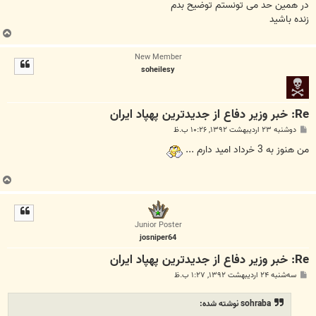
در همین حد می تونستم توضیح بدم
زنده باشید
ب
ا
New Member
ل
soheilesy
ا
Re: خبر وزیر دفاع از جدیدترین پهپاد ایران
پ
دوشنبه ۲۳ اردیبهشت ۱۳۹۲, ۱۰:۲۶ ب.ظ
س
ت
من هنوز به 3 خرداد امید دارم ...
ب
ا
ل
ا
Junior Poster
josniper64
Re: خبر وزیر دفاع از جدیدترین پهپاد ایران
پ
سه‌شنبه ۲۴ اردیبهشت ۱۳۹۲, ۱:۲۷ ب.ظ
س
ت
sohraba نوشته شده: