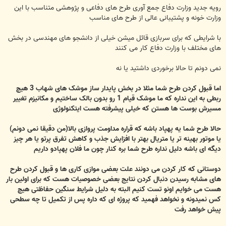
رویه جدید وزارت دفاع جمع آوری طرح های دفاعی و پژوهشی متناسب با این
وزارت خونه و پشتیبانی عالی از طرح های مناسب
با شرایطی که برای سربازی قائل میشن خیلی از دانشجو های مهندسی در بخش
های مختلف با وزارت دفاع کار می کنند
نمی دونم تا حالا برخوردی داشتید یا نه
اما قبول کردن طرح شما مثلا در بخش پایدار ساز موشک های شهاب 3 هیچ
ربطی به این نداره که ما موشک قیام 1 رو بدون بالک ساختیم و مکانیزم تغییر
مسیرش بوست ها هستن که خیلی پیشرفته هست ایتکنولوژی
حالا طرح شما یه پهپاد باشه که قراره مداومت پروازی بالا(من دقیقا نمی دونم)
یا موتور بهینه تر یا متریال بهتر با افزایش جذب و کاهش تفرق پرتو یا هر چیز
دیگه ای باشه دلیل نداره طرح شما بره کنار چون ما فلان پهپادو داریم
دوستانی که کار کردن می دونند علت بعضی موازی کاری ها و قبول کردن طرح
های مشابه رسیدن دنبال کردن نتایج بعضی خصوصیات هست که برای اولین بار
هست می خوایم اونو تست کنیم البته به دلیل شرایط سنگین حفاظتی هیچ
کس نمیدونه و نخواهد فهمید که پروژه ای که داره پس از تکمیل تا چه سطحی
پیش خواهد رفت