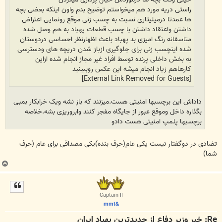
راستی دریه مورد هم میخواستم توضیح بدم واون اینکه بعضی بچه
ها عمدتا درمیلیتاری نسبت به چسب زنی موقع رونمایی اعتراض
داشتن واعتقاد داشتن با چسب قطعات پهباد به هم وصل شده
متاسفانه رنگ امیزی بد پهباد باعث اظهارنظر احساسی دردوستان
شده اینچسب زنی برای جلوگیری ازباز شدن دریچه های ودسترسی
به بخش داخلی پرنده توسط افراد غیر مجاز انجام شده ازاین
کارهاهم زیاد انجام میشه این عکس روببینید
[External Link Removed for Guests]
داداش این برچسبها امنیتی هست.میزنند که باز نشه ویک خرابکار بمبی
بگذاره داخل وموقع عبور از جایگاه مفجر کنند وابروریزی بشه.خلاصه
برچسبها پلمپ امنیتی هست دادو
تضادی در دوگفتار نیست یکی عام(حرف بنده)یکی مصداقی برای عام (حرف
شما)
ب
ا
ل
ا
Captain II
&mmt
Re: خبر وزیر دفاع از جدیدترین پهپاد ایران