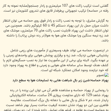
گفتنی است ترکیب راکت های 107 میلیمتری و رادار جستجو(مشابه نمونه به کار
رفته در حماسه) ترکیب تجهیزاتی پرطرفدار قایق های تندروی کشورمان نیز است.
به گزارش مشرق، با توجه به نصب راکت و رادار فوق روی حماسه می توان انتظار
داشت میزان حمل بار این پهپاد دستکم 45 تا 60 کیلوگرم باشد. همچنین می
توان انتظار داشت این پهپاد قابلیت نصب راکت های 70 میلمتری، موشک های
ضد زره نیمه سنگین ویا موشک های هوا به هوا(در رده دوش پرتاب) را داشته
باشد.
در اینصورت حماسه می تواند طیف وسیعتری از مأموریت های رزمی شامل
پشتیبانی هوایی نزدیک، ضد زره و برقراری پوشش هوایی برای واحدهای زمینی را
بر عهده بگیرد. البته برای برخی از این مأموریت ها نیاز به نصب حسگرهای لازم یا
کشف هدف توسط سایر سامانه های هوایی و زمینی و اطلاع به پهپاد وجود دارد
که خود نیازمند وجود امکان عملکرد شبکه ای است.
پهپاد حماسه؛شیئ زیر بال شباهت هایی به تسلیحات هوا به سطح دارد
با رونمایی از پهپاد حماسه و مشاهده ظاهر آن می توان این پرنده را در رده
پهپاد شاهد-129 که دارای مداومت پروازی 24 ساعت، سامانه الکترواپتیکی
پایدار شده، دم v شکل و بال هایی با دهانه بال بزرگ استدانست. مقایسه
ظاهری بین این دو پهپاد نشان دهنده کیفیت ساخت بسیار بهتر شاهد نسبت
به حماسه است.به علاوه در فیلم های نمایش داده شده از این دو پهپاد، شاهد