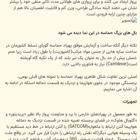
پرواز ایجاد می کنند و برای پروازی های طولانی مدت تأثیر منفی خود را بیشتر
نشان می دهند البته سادگی طراحی، وزن کم و قابلیت اطمینان بالا هم از
مزایای چنین ارابه فرودی است.
بال های بزرگ حماسه در این نما دیده می شود
نکته دیگر آنکه ساخت و آزمایش موفق پهپاد حماسه گویای تسلط کشورمان در
ساخت سازه هایی از جنس مواد مرکب(کامپوزیت) با طول زیاد است زیرا عدم
خمش بیش از حد بال به عنوان یک تیر بلند که از یک تکیه گاه آویخته
است(Cantilever) نیاز به فناوری بالایی دارد.
اصلی ترین تفاوت شکل ظاهری پهپاد حماسه با نمونه های قبلی بومی،
برجستگی موجود در جلوی هواپیما و نزدیک به قسمت دماغه استکه در ادامه به
آن اشاره می نماییم.
تجهیزات
به طور معمول در پهپادهای خارجی با برد و مداومت پرواز بالا نظیر «پریدیتور» و
«گلوبال هاوک» در فضای برجسته تعبیه شده در قسمت نزدیک به دماغه
هواپیما آنتن ارتباط با ماهواره(SATCOM) یا آنتن ارتباط در خط دید مستقیم با
یک وسیله هوایی دیگر(که نقش رله ارتباطی را دارد) قرار می گیرد. در واقع علت
این برجستگی ایجاد قابلیت چرخش 360 درجه برای آنتن و فراهم کردن دید در