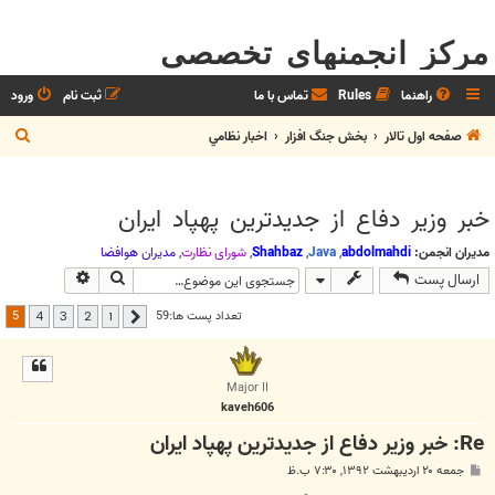
مرکز انجمنهای تخصصی
راهنما
Rules
تماس با ما
ثبت نام
ورود
ج
صفحه اول تالار
بخش جنگ افزار
اخبار نظامي
س
ت
خبر وزیر دفاع از جدیدترین پهپاد ایران
ج
و
مدیران انجمن:
abdolmahdi
,
Java
,
Shahbaz
,
شوراي نظارت
,
مديران هوافضا
جستجو
جستجوی پیش
ارسال پست
5
تعداد پست ها:59
4
3
2
1
قبلی
Major II
kaveh606
Re: خبر وزیر دفاع از جدیدترین پهپاد ایران
پ
جمعه ۲۰ اردیبهشت ۱۳۹۲, ۷:۳۰ ب.ظ
س