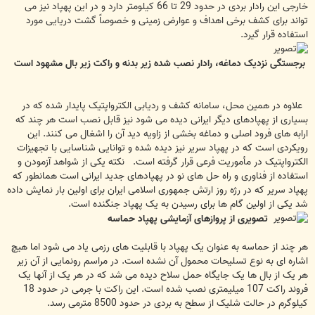
خارجی این رادار بردی در حدود 29 تا 66 کیلومتر دارد و در این پهپاد نیز می
تواند برای کشف برخی اهداف و عوارض زمینی و خصوصاً گشت دریایی مورد
استفاده قرار گیرد.
برجستگی نزدیک دماغه، رادار نصب شده زیر بدنه و راکت زیر بال مشهود است
علاوه در همین محل، سامانه کشف و ردیابی الکترواپتیک پایدار شده که در
بسیاری از پهپادهای دیگر ایرانی دیده می شود نیز قابل نصب است هر چند که
ارابه های فرود اصلی و دماغه بخشی از زاویه دید آن را اشغال می کنند. این
رویکردی است که در پهپاد سریر نیز دیده شده و توانایی شناسایی با تجهیزات
الکترواپتیک در مأموریت فرعی قرار گرفته است. نکته یکی از شواهد آزمودن و
استفاده از فناوری و راه حل های نو در پهپادهای جدید ایرانی است همانطور که
پهپاد سریر که در رژه روز ارتش جمهوری اسلامی ایران برای اولین بار نمایش داده
شد یکی از اولین گام ها برای رسیدن به یک پهپاد جنگنده است.
تصویری از پروازهای آزمایشی پهپاد حماسه
هر چند از حماسه به عنوان یک پهپاد با قابلیت های رزمی یاد می شود اما هیچ
اشاره ای به نوع تسلیحات محمول آن نشده است. در مراسم رونمایی از آن زیر
هر یک از بال ها یک جایگاه حمل سلاح دیده می شد که در هر یک از آنها یک
فروند راکت 107 میلیمتری نصب شده است. این راکت با جرمی در حدود 18
کیلوگرم در حالت شلیک از سطح به بردی در حدود 8500 مترمی رسد.