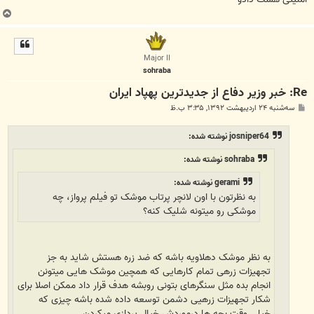
ب
ا
ل
ا
Major II
sohraba
Re: خبر وزیر دفاع از جدیدترین پهپاد ایران
پ
سه‌شنبه ۲۴ اردیبهشت ۱۳۹۲, ۳:۳۵ ب.ظ
س
ت
josniper64 نوشته شده:
sohraba نوشته شده:
gerami نوشته شده:
به نظرتون با اون لانچر پرتاب موشک تو فیلم پرواز، چه
موشکی رو میتونه شلیک کنه؟
به نظر موشک دهلاویه باشه که ضد زره هستش شاید به جز
تجهیزات زرهی تمام کارهایی که همچین موشک هایی میتونن
انجام بده مثل سنگرهای بتونی روبشه هدف قرار داد ممکن اصلا برای
شکار تجهیزات زرهیی دشمن توسعه داده شده باشه چیزی که
خیلی وقت بچه ها درموردش خیال پردازی میکردن