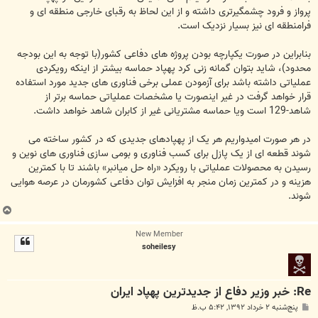
پرواز و فرود چشمگیرتری داشته و از این لحاظ به رقبای خارجی منطقه ای و
فرامنطقه ای نیز بسیار نزدیک است.
بنابراین در صورت یکپارچه بودن پروژه های دفاعی کشور(با توجه به این بودجه
محدود)، شاید بتوان گمانه زنی کرد پهپاد حماسه بیشتر از اینکه رویکردی
عملیاتی داشته باشد برای آزمودن عملی برخی فناوری های جدید مورد استفاده
قرار خواهد گرفت در غیر اینصورت یا مشخصات عملیاتی حماسه برتر از
شاهد-129 است ویا حماسه مشتریانی غیر از کابران شاهد خواهد داشت.
در هر صورت امیدواریم هر یک از پهپادهای جدیدی که در کشور ساخته می
شوند قطعه ای از یک پازل برای کسب فناوری و بومی سازی فناوری های نوین و
رسیدن به محصولات عملیاتی با رویکرد «راه حل میانبر» باشند تا با کمترین
هزینه و در کمترین زمان منجر به افزایش توان دفاعی کشورمان در عرصه هوایی
شوند.
ب
ا
New Member
ل
soheilesy
ا
Re: خبر وزیر دفاع از جدیدترین پهپاد ایران
پ
پنج‌شنبه ۲ خرداد ۱۳۹۲, ۵:۴۲ ب.ظ
س