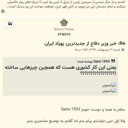
کشید و بار دیگر مردمی از سرزمین پارس از شرق تا چین واز غرب تا دروازه های روم حکمرانی
میکنند و تمام دشمنان این مرز وبوم در اتش قهر ایران خواهند سوخت.ان روز نزدیک است...
ب
ا
ل
ا
Novice Poster
STIESTO
Re: خبر وزیر دفاع از جدیدترین پهپاد ایران
پ
شنبه ۲۱ اردیبهشت ۱۳۹۲, ۱:۵۹ ب.ظ
س
ت
Sami 1993 نوشته شده:
یعنی این کار کشوری هست که همچین چیزهایی ساخته
!؟!؟!؟!؟!؟!؟!؟!؟!؟
سلام به همه و دوست خوبم Sami 1993
والا اول نمی خواستم پیام بدم اما گفتم یه توضیح مختصری بدم.