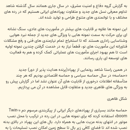
س
ت
به گزارش گروه دفاع و امنیت مشرق، در سال جاری همانند سال گذشته شاهد
تداوم معرفی نسل های جدید و متفاوت پهپادهای ایرانی هستیم که در رده های
مختلف و با توانمندی های متنوع طراحی و تولید شده اند.
این نمونه ها علاوه بر قابلیت های بیشتر در مأموریت های عادی، سنگ نشانه
ای برای حرکت به سمت نمونه هایی با ویژگی های جدید از جمله نبرد هوایی
وشناسایی راداری هستند که تا استخراج تمام نیازمندی های فنی و رفع مشکلات
فناورانه این مأموریت های نو، قطعاً نیاز به در خدمت گرفتن چندین نمونه اولیه
است تا هم بهبود اجرای مأموریت های عملیاتی کمک کرده و هم به فعالیت
های توسعه ای یاری رسانند.
در همین راستا شاهد رونمایی از پهپاد(پرنده هدایت پذیر از دور) جدید
«حماسه» در سال حماسه سیاسی و حماسه اقتصادی بودیم که هر چند
متأسفانه اطلاعات درخوری از قابلیت های آن عنوان نشد اما در گزارش پیش رو
به ویژگی های ظاهری جدید و متفاوت قابل مشاهده در آن می پردازیم.
شکل ظاهری
حماسه مانند بسیاری از پهپادهای دیگر ایرانی از پیکربندی مرسوم دم «Twin-
boom» استفاده کرده که برای نمونه هایی در این رده در ترکیب با محل نصب
موتور در انتهای بدنه مزیت هایی به همراه دارد. بال های این پهپاد در بالای بدنه
نصب شده اند تا فضای کافی زیر بال تا سطح زمین امکان نصب تسلیحات را به