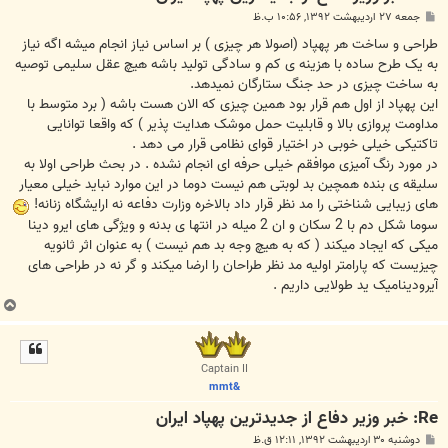
پ
جمعه ۲۷ اردیبهشت ۱۳۹۲, ۱۰:۵۶ ب.ظ
س
ت
طراحی و ساخت هر پهپاد (اصولا هر چیزی ) بر اساس نیاز انجام میشه اگه نیاز
به یک طرح ساده با هزینه ی کم و سادگی تولید باشه هیچ عقل سلیمی توصیه
به ساخت چیزی در حد جنگ ستارگان نمیدهد.
این پهپاد از اول هم قرار بود همین چیزی که الان هست باشه ( برد متوسط با
مداومت پروازی بالا و قابلیت حمل موشک هدایت پذیر ) که واقعا توانایی
تاکتیکی خیلی خوبی در اختیار قوای نظامی قرار می دهد .
در مورد رنگ آمیزی موافقم خیلی حرفه ای انجام نشده . در بحث طراحی اولا به
سلیقه ی بنده همچین بد لوبتی هم نیست دوما در این موارد نباید خیلی معیار
های زیبایی شناختی را مد نظر قرار داد بالاخره وزارت دفاعه نه ارایشگاه زنانه!
سوما شکل دم با 2 سکان و ان 2 میله در انتها ی بدنه و ویژگی های ایرو دینا
میکی که ایجاد میکند ( که به هیچ وجه بد هم نیست ) به عنوان اثر ثانویه
چیزیست که پارامتر اولیه مد نظر طراحان را ارضا میکند و گر نه در طراحی های
آیرودینامیک ید طولایی داریم .
ب
ا
ل
ا
Captain II
&mmt
Re: خبر وزیر دفاع از جدیدترین پهپاد ایران
پ
دوشنبه ۳۰ اردیبهشت ۱۳۹۲, ۱۲:۱۱ ق.ظ