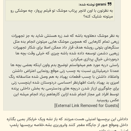
gerami نوشته شده:
به نظرتون با اون لانچر پرتاب موشک تو فیلم پرواز، چه موشکی رو
میتونه شلیک کنه؟
به نظر موشک دهلاویه باشه که ضد زره هستش شاید به جز تجهیزات
زرهی تمام کارهایی که همچین موشک هایی میتونن انجام بده مثل
سنگرهای بتونی روبشه هدف قرار داد ممکن اصلا برای شکار تجهیزات
زرهیی دشمن توسعه داده شده باشه چیزی که خیلی وقت بچه ها
درموردش خیال پردازی میکردن
راستی دریه مورد هم میخواستم توضیح بدم واون اینکه بعضی بچه ها
عمدتا درمیلیتاری نسبت به چسب زنی موقع رونمایی اعتراض داشتن
واعتقاد داشتن با چسب قطعات پهباد به هم وصل شده متاسفانه رنگ
امیزی بد پهباد باعث اظهارنظر احساسی دردوستان شده اینچسب زنی
برای جلوگیری ازباز شدن دریچه های ودسترسی به بخش داخلی پرنده
توسط افراد غیر مجاز انجام شده ازاین کارهاهم زیاد انجام میشه این
عکس روببینید
[External Link Removed for Guests]
داداش این برچسبها امنیتی هست.میزنند که باز نشه ویک خرابکار بمبی بگذاره
داخل وموقع عبور از جایگاه مفجر کنند وابروریزی بشه.خلاصه برچسبها پلمپ
امنیتی هست دادو