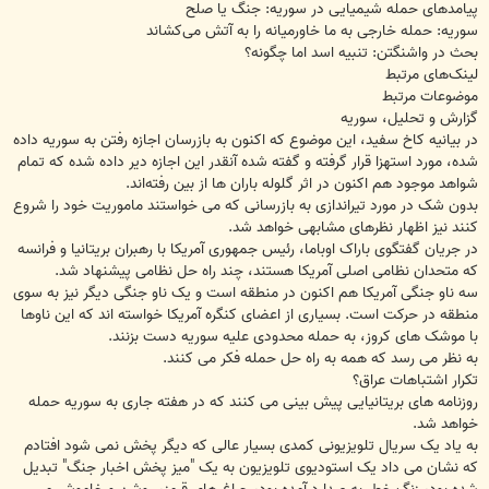
پیامدهای حمله شیمیایی در سوریه: جنگ یا صلح
سوریه: حمله خارجی به ما خاورمیانه را به آتش می‌کشاند
بحث در واشنگتن: تنبیه اسد اما چگونه؟
لینک‌های مرتبط
موضوعات مرتبط
گزارش و تحلیل، سوریه
در بیانیه کاخ سفید، این موضوع که اکنون به بازرسان اجازه رفتن به سوریه داده
شده، مورد استهزا قرار گرفته و گفته شده آنقدر این اجازه دیر داده شده که تمام
شواهد موجود هم اکنون در اثر گلوله باران ها از بین رفته‌اند.
بدون شک در مورد تیراندازی به بازرسانی که می خواستند ماموریت خود را شروع
کنند نیز اظهار نظرهای مشابهی خواهد شد.
در جریان گفتگوی باراک اوباما، رئیس جمهوری آمریکا با رهبران بریتانیا و فرانسه
که متحدان نظامی اصلی آمریکا هستند، چند راه حل نظامی پیشنهاد شد.
سه ناو جنگی آمریکا هم اکنون در منطقه است و یک ناو جنگی دیگر نیز به سوی
منطقه در حرکت است. بسیاری از اعضای کنگره آمریکا خواسته اند که این ناوها
با موشک های کروز، به حمله محدودی علیه سوریه دست بزنند.
به نظر می رسد که همه به راه حل حمله فکر می کنند.
تکرار اشتباهات عراق؟
روزنامه های بریتانیایی پیش بینی می کنند که در هفته جاری به سوریه حمله
خواهد شد.
به یاد یک سریال تلویزیونی کمدی بسیار عالی که دیگر پخش نمی شود افتادم
که نشان می داد یک استودیوی تلویزیون به یک "میز پخش اخبار جنگ" تبدیل