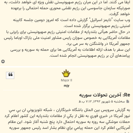
ایفا می کنند. اما در این میان رژیم صهیونیستی نقش ویژه ای خواهد داشت، به
صورتیکه سازمان جاسوسی این رژیم نقشی محوری حمله احتمالی را برعهده
خواهد گرفت.
وب سایت "تایمز اسرائیل" گزارش داده است که امروز دومین جلسه کابینه
امنیتی رژیم صهیونیستی برگزار شده است.
در حال حاضر هیأتی بلندپایه از مقامات امنیتی رژیم صهیونیستی برای رایزنی با
مقامات آمریکایی به خصوص سوزان رایس مشاور امنیت ملی باراک اوباما رئیس
جمهور آمریکا در واشنگتن به سر می برد.
این سفر با هدف ارائه اطلاعات به آمریکایی ها برای حمله به سوریه و بررسی
پیامدهای آن بر رژیم صهیونیستی انجام شده است.
ب
ا
ل
ا
Major II
mjy
Re: آخرين تحولات سوريه
پ
سه‌شنبه ۵ شهریور ۱۳۹۲, ۷:۱۲ ب.ظ
س
ت
به گزارش سرويس بين‌ الملل باشگاه خبرنگاران ، شبکه تلويزيوني ان بي سي
نيوز آمريکا در خبري فوري به نقل از يکي از مقامات بلندپايه اين کشور اعلام کرد
حملات موشکي سه روزه به سوريه احتمال دارد پنج شنبه آغاز شود. اين مقام
آمريکايي اعلام کرد اين حمله پيامي براي نظام بشار اسد رئيس جمهور سوريه