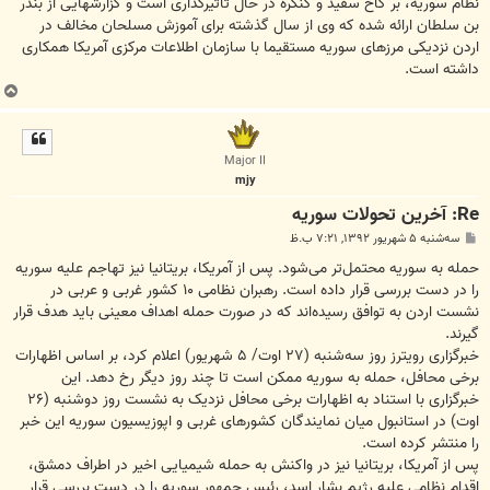
نظام سوریه، بر کاخ سفید و کنگره در حال تاثیرگذاری است و گزارشهایی از بندر
بن سلطان ارائه شده که وی از سال گذشته برای آموزش مسلحان مخالف در
اردن نزدیکی مرزهای سوریه مستقیما با سازمان اطلاعات مرکزی آمریکا همکاری
داشته است.
ب
ا
ل
ا
Major II
mjy
Re: آخرين تحولات سوريه
پ
سه‌شنبه ۵ شهریور ۱۳۹۲, ۷:۲۱ ب.ظ
س
ت
حمله به سوریه محتمل‌تر می‌شود. پس از آمریکا، بریتانیا نیز تهاجم علیه سوریه
را در دست بررسی قرار داده است. رهبران نظامی ۱۰ کشور غربی و عربی در
نشست اردن به توافق رسیده‌اند که در صورت حمله اهداف معینی باید هدف قرار
گیرند.
خبرگزاری رویترز روز سه‌شنبه (۲۷ اوت/ ۵ شهریور) اعلام کرد، بر اساس اظهارات
برخی محافل، حمله به سوریه ممکن است تا چند روز دیگر رخ دهد. این
خبرگزاری با استناد به اظهارات برخی محافل نزدیک به نشست روز دوشنبه (۲۶
اوت) در استانبول میان نمایندگان کشورهای غربی و اپوزیسیون سوریه این خبر
را منتشر کرده است.
پس از آمریکا، بریتانیا نیز در واکنش به حمله شیمیایی اخیر در اطراف دمشق،
اقدام نظامی علیه رژیم بشار اسد، رئيس جمهور سوریه را در دست بررسی قرار