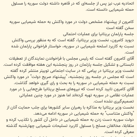
اتحادیه عرب نیز پس از جلسه‌ای که در قاهره داشته دولت سوریه را مسئول
حمله شیمیایی دانسته است.
کامرون از پیشنهاد مشخص دولت در مورد واکنش به حمله شیمیایی سوریه
سخن گفته است
جلسه پارلمان بریتانیا برای عملیات احتمالی
دیوید کامرون، نخست وزیر بریتانیا، گفته است که به منظور بررسی واکنش
نسبت به کاربرد اسلحه شیمیایی در سوریه، خواستار فراخوانی پارلمان شده
است.
آقای کامرون گفته است که رئیس مجلس با فراخواندن نمایندگان از تعطیلات
تابستانی و تشکیل جلسه پارلمان در روز پنجشنبه این هفته موافقت کرده است.
نخست وزیر بریتانیا در پیامی که در سایت اجتماعی توییتر منتشر کرده گفته
است که مجلس در جلسه روز پنجشنبه، "پیشنهاد صریح دولت" در مورد واکنش
نسبت به حمله شیمیایی در سوریه را به بحث و رای گیری خواهد گذاشت.
آقای کامرون تایید کرده است که نیروهای مسلح بریتانیا طرح‌هایی را در مورد
عملیات نظامی در سوریه تهیه کرده‌اند اما هنوز در مورد چنین عملیاتی
تصمیم‌گیری نشده است.
نخست وزیر بریتانیا به مذاکره با رهبران سایر کشورها برای جلب حمایت آنان از
"واکنش متناسب" به حمله شیمیایی در سوریه ادامه می‌دهد.
دولت سوریه دست زدن به حمله شیمیایی در داخل آن کشور را تکذیب کرده و
متقابلا، مخالفان مسلح را مسئول کاربرد تسلیحات شیمیایی چهارشنبه گذشته
معرفی کرده است.