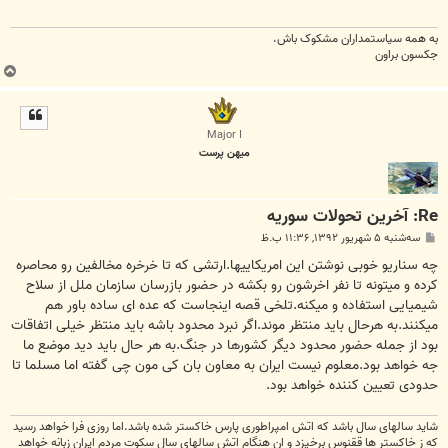
به همه سياستمداران مشکوک باش.
جکسون براون
ب
ا
ل
ا
Major I
میهن پرست
Re: آخرين تحولات سوريه
پ
سه‌شنبه ۵ شهریور ۱۳۹۲, ۱۱:۳۶ ب.ظ
س
ت
چه سناریو خوبی نوشتن این امریکاییها.ارتشی که تا خرخره مخالفین رو محاصره
کرده و میتونه تا نفر اخرشون رو بکشه در حضور بازرسان سازمان ملل از سلاح
شیمیایی استفاده و میکنه.تلخی قصه اینجاست که عده ای ساده باور هم
میکنند.به هرحال باید منتظر موند.اگر نبرد محدود باشه باید منتظر خیلی اتفاقات
بود از جمله حضور محدود دیگر کشورها در جنگ.به هر حال باید دید موضع ما
جه خواهد بود.معلوم نیست ایران به معاون بان کی مون چی گفته اما مسلما تا
حدودی تعیین کننده خواهد بود.
شاید سالهای سال باشد که اتش امپراطوری پارس خاکستر شده باشد.اما روزی فرا خواهد رسید
که ز خاکستر ها ققنوس برخیزد و ان هنگام اتش سالهای سال سکوت مردم ایران زبانه خواهد