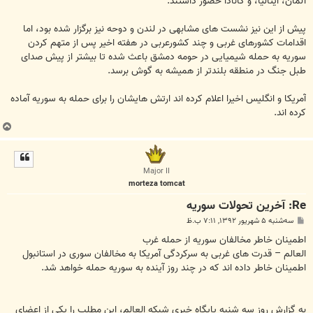
آلمان، ایتالیا، و کانادا حضور داشتند.
پیش از این نیز نشست های مشابهی در لندن و دوحه نیز برگزار شده بود، اما
اقدامات کشورهای غربی و چند کشورعربی در هفته اخیر پس از متهم کردن
سوریه به حمله شیمیایی در حومه دمشق باعث شده تا بیشتر از پیش صدای
طبل جنگ در منطقه بلندتر از همیشه به گوش برسد.
آمریکا و انگلیس اخیرا اعلام کرده اند ارتش هایشان را برای حمله به سوریه آماده
کرده اند.
ب
ا
ل
ا
Major II
morteza tomcat
Re: آخرين تحولات سوريه
پ
سه‌شنبه ۵ شهریور ۱۳۹۲, ۷:۱۱ ب.ظ
س
ت
اطمینان خاطر مخالفان سوریه از حمله غرب
العالم – قدرت های غربی به سرکردگی آمریکا به مخالفان سوری در استانبول
اطمینان خاطر داده اند که در چند روز آینده به سوریه حمله خواهد شد.
به گزارش روز سه شنبه پایگاه خبری شبکه العالم، این مطلب را یکی از اعضای