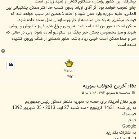
پیشرفته این کشور برآمدن، مستلزم تلاش و تعهد زیادی است.
جای تعجب خواهد بود اگر آقای اوباما بدون کسب حد اکثر ممکن پشتیبانی بین
المللی، علیه سوریه وارد عمل شود و احتمالا همین امر سبب خواهد شد که
فرصت بیشتری به راه حل مناقشه از طریق سازمان ملل متحد داده شود.
ممکن است تصور من اشتباه باشد: به زودی چراغ های قرمز خاموش و روشن
شوند و میز مخصوص پخش خبر جنگ در استودیو آماده شود. ولی در حالی که
سر و صدا ممکن است خیلی زیاد باشد، هنوز شمشیر از غلاف بیرون کشیده
نشده است
ب
ا
ل
ا
Major II
mjy
Re: آخرين تحولات سوريه
پ
سه‌شنبه ۵ شهریور ۱۳۹۲, ۷:۲۶ ب.ظ
س
ت
وزیر دفاع آمریکا: برای حمله به سوریه منتظر دستور رئیس‌جمهوریم
به روز شده: 14:31 گرينويچ - سه شنبه 27 اوت 2013 - 05 شهریور 1392
فیسبوک
تویتر
Google+
به اشتراک بگذارید
ارسال صفحه