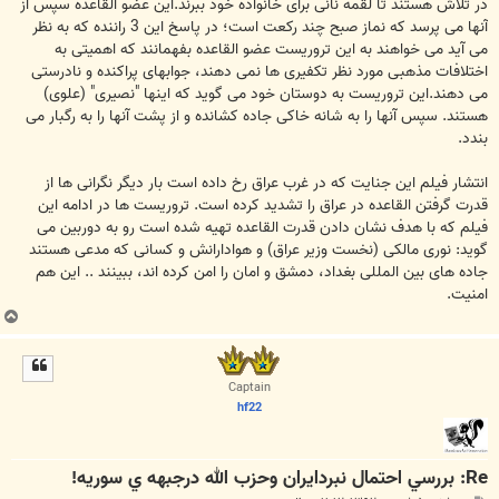
در تلاش هستند تا لقمه نانی برای خانواده خود ببرند.این عضو القاعده سپس از
آنها می پرسد که نماز صبح چند رکعت است؛ در پاسخ این 3 راننده که به نظر
می آید می خواهند به این تروریست عضو القاعده بفهمانند که اهمیتی به
اختلافات مذهبی مورد نظر تکفیری ها نمی دهند، جوابهای پراکنده و نادرستی
می دهند.این تروریست به دوستان خود می گوید که اینها "نصیری" (علوی)
هستند. سپس آنها را به شانه خاکی جاده کشانده و از پشت آنها را به رگبار می
بندد.
انتشار فیلم این جنایت که در غرب عراق رخ داده است بار دیگر نگرانی ها از
قدرت گرفتن القاعده در عراق را تشدید کرده است. تروریست ها در ادامه این
فیلم که با هدف نشان دادن قدرت القاعده تهیه شده است رو به دوربین می
گوید: نوری مالکی (نخست وزیر عراق) و هوادارانش و کسانی که مدعی هستند
جاده های بین المللی بغداد، دمشق و امان را امن کرده اند، ببینند .. این هم
امنیت.
ب
ا
ل
ا
Captain
hf22
Re: بررسي احتمال نبردايران وحزب الله درجبهه ي سوريه!