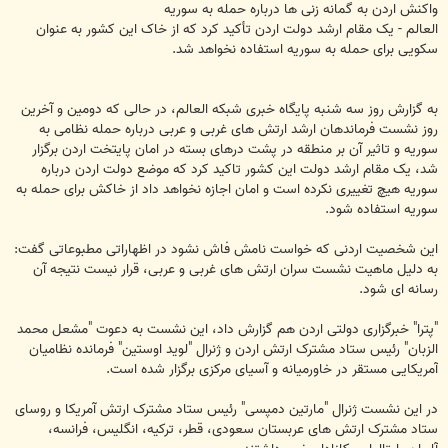
ت
واکنش اردن به گمانه زنی ها درباره حمله به سوریه
العالم - یک مقام ارشد دولت اردن تأکید کرد که از خاک این کشور به عنوان
سکویی برای حمله به سوریه استفاده نخواهد شد.
به گزارش روز سه شنبه پایگاه خبری شبکه العالم، در حالی که دومین و آخرین
روز نشست فرماندهان ارشد ارتش های غربی و عربی درباره حمله نظامی به
سوریه و تاثیر آن بر منطقه در پشت درهای بسته در امان پایتخت اردن برگزار
شد، یک مقام ارشد دولت این کشور تاکید کرد که موضع دولت اردن درباره
سوریه هیچ تغییری نکرده است و امان اجازه نخواهد داد از خاکش برای حمله به
سوریه استفاده شود.
این شخصیت اردنی که خواست نامش فاش نشود در اظهاراتی مطبوعاتی گفت:
به دلیل ماهیت نشست سران ارتش های غربی و عربی، قرار نیست نتیجه آن
رسانه ای شود.
"پترا" خبرگزاری دولتی اردن هم گزارش داد، این نشست به دعوت "مشعل محمد
الزبان" رئیس ستاد مشترک ارتش اردن و ژنرال "لوید اوستین" فرمانده نظامیان
آمریکایی مستقر در خاورمیانه و آسیای مرکزی برگزار شده است.
در این نشست ژنرال "مارتین دمپسی" رئیس ستاد مشترک ارتش آمریکا و روسای
ستاد مشترک ارتش های عربستان سعودی، قطر، ترکیه، انگلیس، فرانسه،