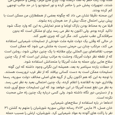
شده بود، زنگ خطر به صدا درآمده بود، چراغ های قرمز، روشن و خاموش می
شدند، تجهیزات پخش خبر را حاضر کرده و نور استودیو را در حد جالب توجهی
کم کرده بودند.
این صحنه دقیقا نشان می داد که چگونه بعضی از همقطاران من ممکن است با
پیش بینی احتمال جنگ بیش از حد هیجان زده بشوند.
قبلا من به محتاط بودن باراک اوباما و عدم تمایلش به این که وارد جنگ شود
تاکید کرده بودم. ولی اکنون به نظر می رسد برای او مشکل است که بدون
سرافکندگی عقب نشینی کند. مگر این که چیزی تغییر کند.
در حالی که وقتی یک دولت علیه ملت خودش از تسلیحات شیمیایی استفاده
می کند، مرتکب چنان بی حرمتی نسبت به ملتش می شود که ممکن است
موجب تقاضاهای بین المللی برای مقابله با یک چنین دولتی شود، روشن است
که از نقطه نظر دولت آمریکا، وحشت به مراتب بیشتر این است که از یک چنین
سلاح هایی برای حمله به ملت آمریکا یا متحدانش استفاده شود.
از حملات یازده سپتامبر به بعد، همیشه این نگرانی وجود داشته که این گونه
تسلیحات ممکن است به دست کسانی بیافتد که از نظر غرب تروریست هستند.
با توجه به این که هم اکنون یکی از گروه های اصلی مخالف دولت سوریه، رسما
وفاداری خود به القاعده را اعلام کرده، یک چنین احتمالی بعید به نظر نمی رسد.
به نظر من نفع عمده آمریکا در این خواهد بود که این تسلیحات جمع آوری شده
و از دسترس دور نگاه داشته شود. ولی کسی درباره یک چنین راه حلی صحبت
نکرده است.
ادعاها در باره استفاده از سلاح‌های شیمیایی
خان عسل، ۱۹ مارس ۲۰۱۳: رسانه دولتی سوریه شورشیان را متهم به کشتن ۳۱
نفر با راکت های آلوده به مواد شیمیایی کرد. شورشیان، ارتش را مسبب حمله