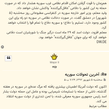
هم‌زمان با قوت گرفتن امکان اقدام نظامی غرب سوریه هشدار داد که در صورت
حمله به این کشور با دفاعی "غافل‌گیرکننده" واکنش نشان خواهد داد.
ولید معلم، وزیر امور خارجه سوریه در کنفرانسی مطبوعاتی روز سه‌شنبه (۵
شهریور) در دمشق گفت‌، در صورت دخالت نظامی در سوریه دو راه برای این
کشور وجود دارد، تسلیم یا دفاع؛ و سوریه دفاع با تمام قوا را انتخاب خواهد
کرد.
معلم افزود، دولت اسد که ۲۹ ماه است درگیر جنگ با شورشیان است دفاعی
خواهد کرد که برای جهان "غافل‌گیرکننده" خواهد بود.
DW.DE
ب
ا
ل
ا
Major II
mjy
Re: آخرين تحولات سوريه
پ
سه‌شنبه ۵ شهریور ۱۳۹۲, ۷:۲۴ ب.ظ
س
ت
اکنون که دولت آمریکا اطمینان بیشتری یافته که مرگ عده‌ای در سوریه در هفته
گذشته، ناشی از حمله با تسلیحات شیمیایی بوده و عامل این حمله دولت بشار
اسد رئیس جمهوری سوریه معرفی شده، با لحن تندتری از دولت سوریه انتقاد
می کند.
مطالب مرتبط