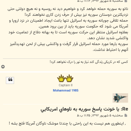
پ
سه‌شنبه ۵ شهریور ۱۳۹۲, ۱۱:۱۲ ب.ظ
س
ت
ناتو به سوریه حمله خواهد کرد و خواهیم دید نه روسیه و نه هیچ دولتی حتی
نزدیکترین دوستان سوریه نیز بیش از حرف زدن کاری نخواهند کرد!
حمله تلافی جویانه سوریه به اسرائیل تنها باعث ایجاد اطمینان در نزد اروپا و
آمریکا می شود که حکومت سوریه باید از بین برود همین.
بعلاوه اسرائیل منتظر این حرکت سوریه است تا به بهانه دفاع از تمامیت خود
واکنشی شدید نشان دهد.
سوریه بارها مورد حمله اسرائیل قرار گرفت و واکنشی بیش از لحن تهدیدآمیز
آنهم با احتیاط نداشت.
کسی که در تاریکی زندگی کند نیاز به نور را درک نخواهد کرد!
ب
ا
ل
ا
Captain II
Mohammad 1985
Re: يا خونت پاسخ سوريه به ناوهاي امريكايي
پ
سه‌شنبه ۵ شهریور ۱۳۹۲, ۱۱:۲۵ ب.ظ
س
ت
, اینطوری هم نیست به این راحتی با چندتا موشک ناوگان آمریکا فلج بشه !