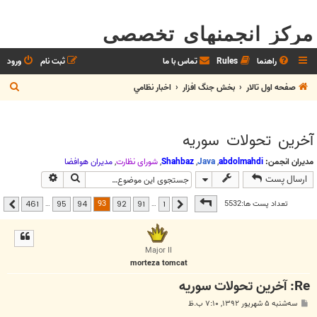
مرکز انجمنهای تخصصی
راهنما
Rules
تماس با ما
ثبت نام
ورود
ج
صفحه اول تالار
بخش جنگ افزار
اخبار نظامي
س
ت
آخرين تحولات سوريه
ج
و
مدیران انجمن:
abdolmahdi
,
Java
,
Shahbaz
,
شوراي نظارت
,
مديران هوافضا
جستجو
جستجوی پیشر
ارسال پست
صفحه
93
از
461
93
تعداد پست ها:5532
…
…
461
95
94
92
91
1
قبلی
بعدی
Major II
morteza tomcat
Re: آخرين تحولات سوريه
پ
سه‌شنبه ۵ شهریور ۱۳۹۲, ۷:۱۰ ب.ظ
س