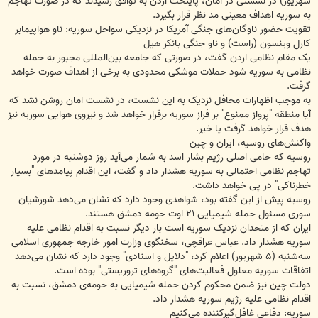
شهریور) در نشستی در امان، پایتخت اردن به توافق رسیدند که در صورت تهاجم
به سوریه اهداف معینی مد نظر قرار بگیرد.
تقویت حضور ناوگان‌های جنگی آمریکا در نزدیکی سواحل سوریه: ناو هواپیمابر
کارل وینسون (راست) و ناو جنگی بانکر هیل
یک مقام نظامی اردن گفت، در صورتی که جامعه بین‌المللی مجبور به حمله
نظامی به سوریه شود حملات موشکی محدودی به برخی از اهداف صورت خواهد
گرفت.
به موجب اظهارات محافل نزدیک به این نشست، در نشست امان روشن نشد که
آیا منطقه "پرواز ممنوع" بر فراز سوریه برقرار خواهد شد و نیروی هوایی سوریه نیز
هدف قرار خواهد گرفت یا خیر.
واکنش‌های روسیه، ایران و چین
روسیه که حامی اصلی رژیم بشار اسد به شمار می‌آید روز دوشنبه در مورد
تهاجم نظامی احتمالی به سوریه هشدار داد و گفت، این اقدام پیامدهای "بسیار
خطرناکی" در پی خواهد داشت.
روسیه پیش از این گفته بود، شواهدی وجود دارد که نشان می‌دهد شورشیان
سوری مسئول حمله شیمیایی ۲۱ اوت حومه دمشق هستند.
ایران که از متحدان نزدیک سوریه است بار دیگر نسبت به اقدام نظامی علیه
سوریه هشدار داد. عباس عراقچی، سخنگوی وزارت امور خارجه جمهوری اسلامی
سه‌شنبه (۵ شهریور) اعلام کرد، "دلایل و اسنادی" وجود دارد که نشان می‌دهد
اتفاقات سوریه معلول فعالیت‌های "گروه‌های تروریستی" بوده است.
دولت چین نیز ضمن محکوم کردن حمله شیمیایی به حومه‌ی دمشق، نسبت به
اقدام نظامی علیه رژیم سوریه هشدار داد.
سوریه: دفاعی غافل‌گیرکننده می‌کنیم