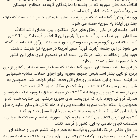
ائتلاف مخالفان سوریه که در جلسه با نمایندگان گروه به اصطلاح "دوستان
سوریه" حضور داشت، اعلام کرده است.
وی به "رویترز" گفته است که غرب به مخالفان اطمینان خاطر داده است که ظرف
چند روز آینده به سوریه حمله می شود.
اخیرا جلسه ای در یکی از هتل های مرکز استانبول بین اعضای ارشد ائتلاف
مخالفان سوریه با حضور "احمد جربا" رئیس این ائتلاف و فرستادگان 11 کشور
که هسته اصلی گروه موسوم به دوستان سوریه هستند، برگزار شده است. گفته
می شود در این جلسه "رابرت فورد" سفیر آمریکا در سوریه نیز شرکت داشت.
فورد یکی از مقامات ارشد آمریکایی است که در تصمیم گیری های این کشور
درباره سوریه نقش عمده ای دارد.
در این جلسه به مخالفان سوری گفته شده که هدف از حمله به این کشور از بین
بردن توانایی بشار اسد رئیس جمهور سوریه برای اجرای حملات مشابه شیمیایی
در آینده است؛ و این حمله در روزهای آتی قطعا انجام خواهد شد. همچنین به
شورای ملی سوریه گفته شد برای شرکت در مذاکرات ژنو 2 آماده باشند.
پس از حمله شیمیایی چهاشنبه گذشته در حومه دمشق با وجود اینکه شواهد و
مدارک فراوانی وجود دارد که تروریست های سوری مرتکب این جنایت شده اند و
همچنین با اینکه دولت سوریه توانست پس از 5 ماه تلاش بازرسان سازمان ملل
را وارد این کشور کند تا درباره حمله شیمیایی خان العسل تحقیق کنند؛
کشورهای غربی تلاش می کنند با متهم کردن سوریه به انجام حملات شیمیایی،
مقدمات تجاوز نظامی به این کشور را فراهم کنند.
در حال حاضر آمریکا، انگلیس و فرانسه به همراه چند کشور عربی و منطقه ای
مثل عربستان سعودی و ترکیه نقش فعالی را برای رایزنی با هدف حمله به سوریه