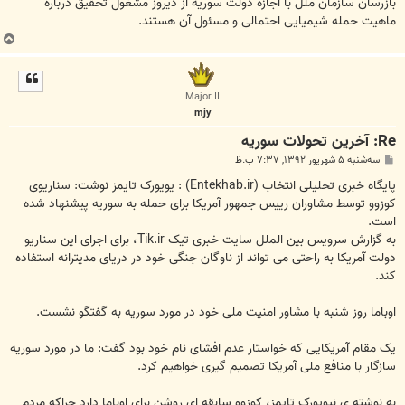
بازرسان سازمان ملل با اجازه دولت سوریه از دیروز مشغول تحقیق درباره
ماهیت حمله شیمیایی احتمالی و مسئول آن هستند.
ب
ا
ل
ا
Major II
mjy
Re: آخرين تحولات سوريه
پ
سه‌شنبه ۵ شهریور ۱۳۹۲, ۷:۳۷ ب.ظ
س
ت
پایگاه خبری تحلیلی انتخاب (Entekhab.ir) : یویورک تایمز نوشت: سناریوی
کوزوو توسط مشاوران رییس جمهور آمریکا برای حمله به سوریه پیشنهاد شده
است.
به گزارش سرویس بین الملل سایت خبری تیک Tik.ir، برای اجرای این سناریو
دولت آمریکا به راحتی می تواند از ناوگان جنگی خود در دریای مدیترانه استفاده
کند.
اوباما روز شنبه با مشاور امنیت ملی خود در مورد سوریه به گفتگو نشست.
یک مقام آمریکایی که خواستار عدم افشای نام خود بود گفت: ما در مورد سوریه
سازگار با منافع ملی آمریکا تصمیم گیری خواهیم کرد.
به نوشته ی نیویورک تایمز، کوزوو سابقه ای روشن برای اوباما دارد چراکه مردم