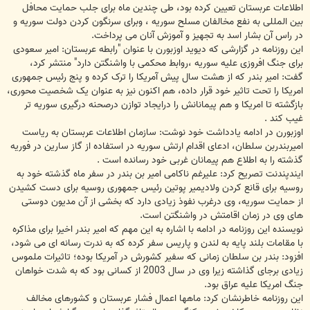
اطلاعات عربستان تعیین کرده بود، طی چندین ماه برای جلب حمایت محافل
بین المللی به نفع مخالفان مسلح سوریه ، وبرای سرنگون کردن دولت سوریه و
در راس آن بشار اسد به تجهیز و آموزش آنان می پرداخت.
این روزنامه در گزارشی که دیوید اوزبورن با عنوان "رابطه عربستان: امیر سعودی
برای جنگ افروزی علیه سوریه ،روابط محکمی با واشنگتن دارد" منتشر کرد،
گفت: امیر بندر که از هشت سال پیش آمریکا را ترک کرده و پنج رئیس جمهوری
امریکا را تحت تاثیر خود قرار داده، هم اکنون نیز به عنوان یک شخصیت محوری،
بازگشته تا امریکا و هم پیمانانش را درایجاد توازن درصحنه درگیری سوریه تر
غیب کند .
اوزبورن در ادامه یادداشت خود نوشت: سازمان اطلاعات عربستان به ریاست
امیربندربن سلطان، ادعای اقدام ارتش سوریه در استفاده از گاز سارین در فوریه
گذشته را به اطلاع هم پیمانان غربی خود رسانده است .
ایندپندنت تصریح کرد: علیرغم ناکامی امیر بن بندر در سفر ماه گذشته خود به
روسیه برای قانع کردن ولادیمیر پوتین رئیس جمهوری روسیه برای دست کشیدن
از حمایت سوریه، وی درغرب نفوذ زیادی دارد که بخشی از آن مدیون دوستی
های وی در زمان اقامتش در واشنگتن است.
نویسنده این روزنامه در ادامه با اشاره به این مهم که امیر بندر اخیرا برای مذاکره
با مقامات بلند پایه به لندن و پاریس سفر کرده که به ندرت رسانه ای می شود،
افزود: بندر بن سلطان زمانی که سفیر کشورش در آمریکا بوده؛ تاثیرات ملموس
زیادی برجای گذاشته زیرا وی در سال 2003 از کسانی بود که به شدت خواهان
جنگ امریکا علیه عراق بود.
این روزنامه خاطرنشان کرد: ماهها اعمال فشار عربستان و کشورهای مخالف