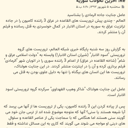
Re: آخرين تحولات سوريه
پ
سه‌شنبه ۵ شهریور ۱۳۹۲, ۸:۲۰ ب.ظ
س
ت
عامل جنایت جاده الرمادی را بشناسید
العالم - چندی پیش تروریست های القاعده در عراق 3 راننده کامیون را در جاده
ترانزیت عراق به سوریه در استان الانبار در کمال خونسردی به قتل رسانده و فیلم
آن را منتشر کردند.
به گزارش روز سه شنبه پایگاه خبری شبکه العالم، تروریست های گروه
تروریستی "اسود الانبار" (شیران استان الانبار!) وابسته به "دولت اسلامی عراق و
شام" (شاخه القاعده در عراق) از اعدام 3 راننده سوری را در اتوبان شهر "الرمادی"
فیلم برداری کرده و آن را در اینترنت منتشر کردند. در این جنایت هولناک،
تروریست ها این انسان های بیگناه را تنها به دلیل علوی بودن به قتل می
رسانند.
عامل این جنایت هولناک "شاکر وهیب الفهداوی" سرکرده گروه تروریستی اسود
الانبار است.
پس از پیاده کردن این 3 راننده کامیون، یکی از تروریست ها از آنها می پرسد که
آیا شیعه هستند یا سنی؟ آنها که متوجه موضوع شده اند از ترس جان خود می
گویند سنی هستند اما هنگامی که با سماجت یکی از عناصر القاعده و سئوال
های دینی او مواجه می شوند می گویند که کاری به این مسائل نداشته و فقط