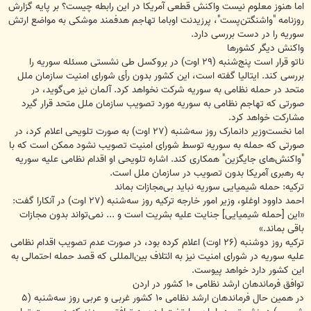
اما هنوز معلوم نیست واکنش قطعی آمریکا در این رابطه چیست؟ بر پایه گزارش
روزنامه "واشنگتن‌پست"، پرزیدنت اوباما تهاجم هدفمند موشکی به مواضع ارتش
سوریه را در دست بررسی دارد.
واکنش دیگر کشورها
ناتو قرار است پنج‌شنبه (۲۹ اوت) در بروکسل طی نشستی مسئله سوریه را
بررسی کند. ایتالیا گفته است، این کشور بدون رأی شورای امنیت سازمان ملل
متحد در حمله نظامی به سوریه شرکت نخواهد کرد. آلمان نیز می‌گوید، در
صورتی که تهاجم نظامی به سوریه مورد تصویب سازمان ملل متحد قرار گیرد
مشارکت خواهد کرد.
اما نخست‌وزیر دانمارک روز سه‌شنبه (۲۷ اوت) به صورت تلویحی اعلام کرد، در
صورتی که حمله به سوریه توسط شورای امنیت تصویب نشود ممکن است که با
"واکنش‌های جایگزین" همکاری کند. اشاره تلویحی او اقدام نظامی علیه سوریه
به رهبری آمریکا بدون تصویب در سازمان ملل است.
ترکیه: حمله شیمیایی سوریه نباید بی‌مجازات بماند
احمد داوود اوغلو، وزیر امور خارجه ترکیه روز سه‌شنبه (۲۷ اوت) در آنکارا گفت:
«این [حمله شیمیایی] جنایت علیه بشریت است و ... نمی‌تواند بدون مجازات
باقی بماند.»
ترکیه روز دوشنبه (۲۶ اوت) اعلام کرده بود، در صورت عدم تصویب اقدام نظامی
علیه سوریه در شورای امنیت نیز به ائتلاف بین‌المللی که قصد حمله احتمالی به
این کشور دارد خواهد پیوست.
توافق فرماندهان ارشد نظامی ۱۰ کشور در اردن
در همین حال فرماندهان ارشد نظامی ۱۰ کشور غربی و عربی روز سه‌شنبه (۵