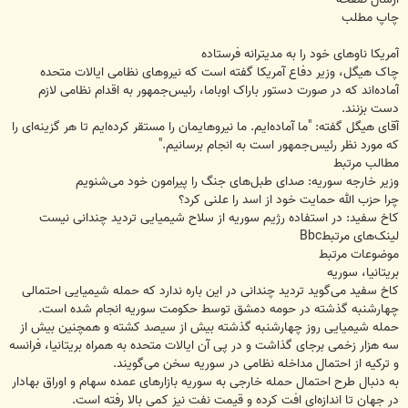
چاپ مطلب
آمریکا ناوهای خود را به مدیترانه فرستاده
چاک هیگل، وزیر دفاع آمریکا گفته است که نیروهای نظامی ایالات متحده
آماده‌اند که در صورت دستور باراک اوباما، رئیس‌جمهور به اقدام نظامی لازم
دست بزنند.
آقای هیگل گفته: "ما آماده‌ایم. ما نیروهایمان را مستقر کرده‌ایم تا هر گزینه‌ای را
که مورد نظر رئیس‌جمهور است به انجام برسانیم."
مطالب مرتبط
وزیر خارجه سوریه: صدای طبل‌های جنگ را پیرامون خود می‌شنویم
چرا حزب الله حمایت خود از اسد را علنى کرد؟
کاخ سفید: در استفاده رژیم سوریه از سلاح شیمیایی تردید چندانی نیست
لینک‌های مرتبطBbc
موضوعات مرتبط
بریتانیا، سوریه
کاخ سفید می‌گوید تردید چندانی در این باره ندارد که حمله شیمیایی احتمالی
چهارشنبه گذشته در حومه دمشق توسط حکومت سوریه انجام شده است.
حمله شیمیایی روز چهارشنبه گذشته بیش از سیصد کشته و همچنین بیش از
سه هزار زخمی برجای گذاشت و در پی آن ایالات متحده به همراه بریتانیا، فرانسه
و ترکیه از احتمال مداخله نظامی در سوریه سخن می‌گویند.
به دنبال طرح احتمال حمله خارجی به سوریه بازارهای عمده سهام و اوراق بهادار
در جهان تا اندازه‌ای افت کرده و قیمت نفت نیز کمی بالا رفته است.