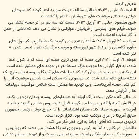
معرفی کردند
الطیبه، ۱۹ مارس ۲۰۱۳: فعالان مخالف دولت سوریه ادعا کردند که نیروهای
دولتی به تلافی موفقیت های شورشیان، ۶ نفر را کشته اند
شیخ مقصود، حلب، ۱۳ آوریل ۲۰۱۳: دست کم سه نفر در اثر حمله کشته می
شوند. فیلم های اینترنتی از قربانیان، عوارضی را نشان می دهد که ناشی از حمل
با گاز مخرب اعصاب است
سراقب، ۲۹ آوریل ۲۰۱۳: شاهدان عینی می گویند یک هلیکوپتر، کپسول های
حاوی گازسمی را بر فراز شهر فروریخته و موجب مرگ یک نفر و زخمی شدن ۸
نفر شده است
غوطه، ۲۱ اوت ۲۰۱۳: این حمله که جدی ترین حمله ای است که تا کنون ادعا
شده، به قرار گزارش ها موجب مرگ صدها نفر در حومه های دمشق شده است
این نکته را هم نباید فراموش کرد که دیپلمات های آمریکا و روسیه برای طرح یک
نقشه صلح عازم هلند شده اند. موضوعی که ممکن است شانس موفقیت آنان را
کم کند، حمله آمریکاست. ولی تهدید ها ممکن است شانس موفقیت دیپلمات
ها را افزایش دهد.
در حالی که ممکن است باراک اوباما به هشدارهای روسیه چندان توجهی نکند،
در قلبش آنچه را که روس ها می گویند قبول دارد. روس ها می گویند چنانچه
آمریکا به سوریه حمله کند، همان اشتباهاتی را که جورج بوش، رئیس جمهوری
سابق آمریکا در عراق مرتکب شده بود، تکرار کرده است.
تردیدی نیست که آقای اوباما به این خطر فکر می کند.
نظامیان آمریکایی دائما به رئیس جمهوری آمریکا هشدار می دهند که رویارویی
با سوریه، کار بسیار مشکلی است. سوریه، لیبی نیست و از عهده سیستم دفاعی