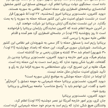
داده است. سخنگوی دولت بریتانیا اعلام کرد، نیروهای مسلح این کشور مشغول
آماده‌سازی برنامه‌های اضطراری برای حمله احتمالی نظامی به سوریه هستند.
دیوید کامرون، نخست‌وزیر بریتانیا امروز (سه‌شنبه، ۲۷ اوت/۵ شهریور) قرار
است در نشست شورای امنیت ملی این کشور مسئله حمله به سوریه را به بحث
بگذارد. در این نشست نمایندگان ارتش بریتانیا نیز شرکت خواهند کرد.
در آخرین خبرها اعلام شده که کامرون نمایندگان پارلمان بریتانیا را فراخوانده
است تا روز پنج‌شنبه (۲۹ اوت) در جلسه‌ای اضطراری گرد هم آمده و اقدام
نظامی علیه سوریه را بررسی کنند.
بریتانیا رژیم اسد را مسئول حمله با گاز سمی به شهروندان غیر نظامی این کشور
می‌شناسد. شورشیان سوری می‌گویند، این حمله که بامداد چهارشنبه (۲۱ اوت/
۳۰ شهریور) انجام شد ۱۳۰۰ کشته و هزاران زخمی بر جا گذاشته است.
ویلیام هیگ، وزیر امور خارجه و دیوید کامرون، نخست‌وزیر بریتانیا چندین بار
گفته‌اند، تقریبا شکی وجود ندارد که رژیم اسد دست به این حمله زده است.
هیگ علاوه بر این تصریح کرد، برای حمله‌نظامی به سوریه الزاما نیاز به رأی و
تأیید شورای امنیت سازمان ملل متحد نیست.
آیا اوباما در تدارک حمله موشکی به مواضع ارتش سوریه است؟
دیوید کامرون، نخست‌وزیر بریتانیا حمله شیمیایی به حومه دمشق را "انزجارآور"
نامید و گفت، این تهاجم باید با "پاسخ متناسب" جامعه بین‌المللی و بریتانیا
روبرو شود.
دیوید کامرون، نخست‌وزیر بریتانیا
جان کری، وزیر امور خارجه آمریکا نیز عصر دوشنبه (۲۶ اوت) اعلام کرد،
واشنگتن هیچ شکی ندارد که رژیم اسد به مردم خود حمله شیمیایی کرده است.