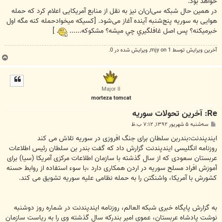
خواهد بود.
در همین حال شبکه سی‌ان‌ان نیز به نقل از منابع آمریکایی اعلام کرد که حمله
هوایی به سوریه پنج‌شنبه آینده آغاز می‌شود. [كسيكه ميخوادحمله كنه مگه اول
خبرميكنه؟ پس اصل غافلگيري چي ميشه؟ مشكوكه......
. ]
آخرین ويرايش توسط 1 on
mjy
, ويرايش شده در 0.
ب
ا
ل
ا
Major II
morteza tomcat
Re: آخرين تحولات سوريه
پ
سه‌شنبه ۵ شهریور ۱۳۹۲, ۷:۱۲ ب.ظ
س
ت
ایندپندنت:بندربن سلطان برای جنگ افروزی در سوریه تلاش می کند
روزنامه انگلیسی ایندپندنت گزارش داد که گفت بندر بن سلطان رئیس اطلاعات
عربستان سعودی که از سال گذشته با سازمان اطلاعات مرکزی آمریکا (سیا) برای
آموزش افراد مسلح سوریه در اردن همکاری دارد ،با سوء استفاده از روابط حسنه
کشورش با آمریکا، واشنگتن را به حمله نظامی علیه سوریه تشویق می کند.
به گزارش پایگاه خبری شبکه العالم، روزنامه ایندپندنت در شماره روز دوشنبه
نوشت پادشاه عربستان، عموی امیر بندرکه سال گذشته وی را به ریاست سازمان