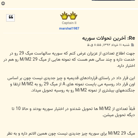
ب
ا
ل
ا
Captain II
marshal1987
Re: آخرين تحولات سوريه
پ
شنبه ۱۱ خرداد ۱۳۹۲, ۸:۵۵ ق.ظ
س
ت
جهت اطلاع تعدادی از عزیزان عرض کنم که سوریه سالهاست میگ 29 رو در
خدمت داره و چند سالی هم هست که نمونه هایی از میگ 29 M/M2 رو هم در
اختیار داره.
این قرار داد در راستای قراردادهای قدیمیه و چیز جدیدی نیست چون بر اساس
اون قرار داد روسیه می بایست نمونه های A از میگ 29 رو به M/M2 ارتقا و
جنگندههای بیشتری از نمونه M/M2 رو به روسیه تحویل میداد.
قبلاً تعدادی از M/M2 ها تحویل شدندو در اختیار سوریه بودند و حالا 10 تا
دیگه تحویل میشن.
میگ 29 M/M2 برای سوریه چیز جدیدی نیست چون همین الانم داره و به نظر