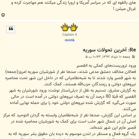
های بالقوه ای که در سراسر آمریکا و اروپا زندگی میکنند هم مهاجرت کرده و
غربال میشن !
ب
ا
ل
ا
Captain II
&mmt
Re: آخرين تحولات سوريه
پ
جمعه ۱۰ خرداد ۱۳۹۲, ۱۰:۴۳ ب.ظ
س
ت
ورود تروریست‌های کمکی به القصیر
فعالان مخالف دمشق مدعی شدند، صدها نفر از شورشیان سوریه امروز(جمعه)
به شهر قصیر وارد شدند تا به شبه‌نظامیانی که در داخل این شهر تحت محاصره
نیروهای دولتی و رزمندگان حزب‌الله هستند، کمک کنند.
به گزارش مشرق، تسنیم به نقل از دیلی‌استار نوشت: ورود شورشیان به شهر
القصیر که قبلا 80 درصد آن به تصرف نیروهای دولتی در آمده است در حالی
صورت می‌گیرد که گزارش شده نیروهای دولتی خود را برای حمله نهایی آماده
می‌کنند.
بر اساس این گزارش، صدها نفر از شبه‌نظامیان وابسته به گردان التوحید که مرکز
اصلی آن در شمال شهر حلب است برای کمک به شورشیان محاصره شده در
قصیر عازم این شهر شده‌اند.
یک گروه فعال و مستقر در لندن موسوم به دیده بان حقوق بشر سوریه که به