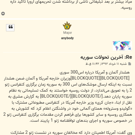
میاد بیشتر بر بعد تبلیغاتی ناشی از برداشته شدن تحریمهای اروپا تاکید داره
روسیه.
ب
ا
ل
ا
Major
anybody
Re: آخرين تحولات سوريه
پ
شنبه ۱۱ خرداد ۱۳۹۲, ۱۱:۴۲ ق.ظ
س
ت
هشدار آلمان و آمریکا درباره اس300 سوری
[BLOCKQUOTE][BLOCKQUOTE]وزیران خارجه آمریکا و آلمان ضمن هشدار
نسبت به اینکه ارسال موشک‌های اس 300 به سوریه زمان برگزاری کنفرانس ژنو
2 را به تعویق می‌اندازد، از دولت روسیه خواستند به کمک تسلیحاتی به نظام
سوریه پایان دهد.[/BLOCKQUOTE][/BLOCKQUOTE] به گزارش مشرق به
نقل از ابنا، «جان کری» وزیر خارجه آمریکا در کنفرانس مطبوعاتی مشترک با
«گوئیدو وستروله» همتای آلمانی خود در واشنگتن اعلام کرد که کشورش به
همکاری روسیه و سایر کشورها برای فراهم کردن مقدمات برگزاری کنفرانس ژنو 2
در خصوص سوریه و اجرای بندهای توافقنامه ژنو 1 پایبند است.
وی گفت: آمریکا اطمینان دارد که مخالفان سوریه در نشست ژنو 2 مشارکت