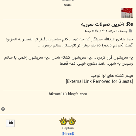
!MOS
Re: آخرين تحولات سوريه
پ
جمعه ۱۰ خرداد ۱۳۹۲, ۱۱:۲۵ ب.ظ
س
ت
خود هادی عبدالله خبرنگار که چه عرض کنم جاسوس قطر تو القصیر به الجزیره
گفت (خودم دیدم) ده نفر بیش تر نتونستن سالم برسن....
یه سریشون فرار کردن ....یه سریشون کشته شدن...یه سریشون زخمی یا سالم
رسیدن به شهر....تعدادشون خیلی کمه قطعا
فیلم کشته های لوا توحید
[External Link Removed for Guests]
hikmat313.blogfa.com
ب
ا
ل
ا
Captain
@lirez@