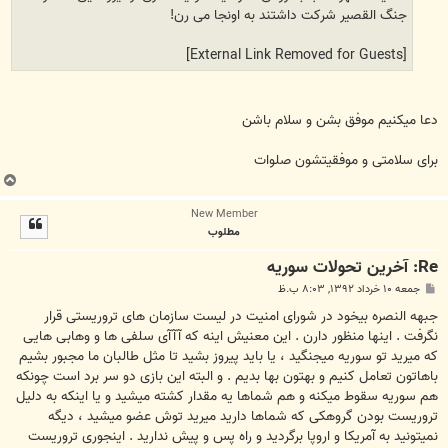
جنگ القصیر شرکت داشتند به اونجا می رن!
[External Link Removed for Guests]
دعا میکنیم موفق بشن و سلام باشن
برای سلامتی و موفقیتشون صلوات
ب
ا
New Member
ل
مطلوب
ا
Re: آخرين تحولات سوريه
پ
جمعه ۱۰ خرداد ۱۳۹۲, ۸:۰۳ ب.ظ
س
ت
جبهه النصره بیخود در شورای امنیت در لیست سازمان های تروریستی قرار
نگرفت . اینها منظور دارن . این معنیش اینه که آآآی سلفی ها و وهابی هایی
که میرید تو سوریه میجنگید ، یا باید پیروز بشید تا مثل طالبان ما مجبور بشیم
باهاتون تعامل کنیم و بهتون بها بدیم . و البته این بازی دو سر برد است چونکه
هم سوریه سقوط میکنه و هم شماها یه مقدار کشته میشید و یا اینکه به دلیل
تروریست بودن گروهکی که شماها دارید میرید توش عضو میشید ، دیگه
نمیتونید به آمریکا و اروپا برگردید و راه پس و پیش ندارید . اینجوری تروریست