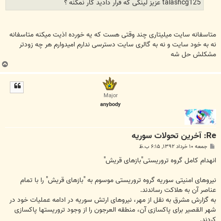
talashcg125 عزیز لینکی که قرار دادید کار نمکنه ؟
متاسفانه سایت میلیتاری چند وقتی هست که یه خورده اذیت میکنه متاسفانه
نه به خود سایت و نه به گالری سایت دسترسی ندارم امیدوارم هر چه زودتر
مشکلش حل شه
ب
ا
ل
ا
Major
anybody
Re: آخرين تحولات سوريه
پ
جمعه ۱۰ خرداد ۱۳۹۲, ۶:۱۵ ب.ظ
س
ت
انهدام کامل گروه تروریستی"بازهای قریش"
نیروهای امنیتی سوریه گروه تروریستی موسوم به "بازهای قریش" را با تمام
عناصر آن به هلاکت رساندند.
به گزارش مشرق به نقل از مهر، نیروهای ارتش سوریه در ادامه عملیات خود در
شهر القصیر برای پاکسازی آن، منطقه العرجون را از وجود تروریستها پاکسازی
کردند.