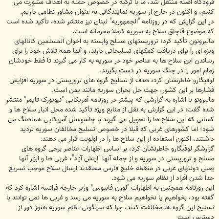
فرودگاه اضنه منتقل شد، ما با ترکیه در خصوص حمله به اهداف مشورت می
کنیم، و اکنون در خارج از سوریه نمایندگانی به عنوان مشاور نظامی داریم.
در این گزارش که در روزنامه "الجمهوریه" لبنان نیز منتشر شده، تأکید شده است
که موضوع قاچاق سلاح به سوریه کاملا محرمانه است.
مالبرونون تأکید کرد؛ تروریستهای مسلح وابسته به اخوان المسلمین کانالهای
ویژه ای را برای دریافت کمکهای تسلیحاتی دارند، و آنها همه تلاش خود را برای
رساندن این سلاح ها به عناصر خود در سوریه به کار می گیرند تا فقط خودشان
زمام امور را در جنگ سوریه در دست بگیرند.
لوفیگارو خاطرنشان کرد، هدف از تسلیح گروه های تروریستی در سوریه افزایش
فشارها بر این کشور، جهت حل بحران سوریه مانند یمن است.
مالبرونو با اشاره به گزارشی که پیشتر در روزنامه آمریکایی "نیویورک تایمز" منتشر
شده گفت: در این گزارش به نقل از منابع ویژه تأکید شده محل انبار سلاح ها و
کسانی که این سلاح ها را تحویل می گیرند با جاسوسان آمریکایی هماهنگ می
شود؛ اما کشورهای غربی که قبلا در خصوص تسلیح مخالفان سوریه تردید
داشتند، اکنون استفاده از این سلاح ها را در اولویت قرار می دهند.
گزارشگر لوفیگارو خاطرنشان کرد، بر اساس اظهارات عناصر برخی گروه های
مسلح و تروریستی در سوریه و از جمله آنها "ارتش آزاد"، غربی ها و ابزار آنها
یعنی دولتهای عربی در منقطه خلیج فارس معتقدند ارسال سلاح موجب تسریع
جدا شدن افراد از نظام سوریه می شود.
این روزنامه همچنین به اظهارات "لورن فابیوس" وزیر خارجه فرانسه اشاره کرد که
گفته بود، بخواهیم یا نخواهیم سلاح به سوریه می رسد و غربی ها نمی توانند با
تسلیح این گروه ها مخالفت کنند، چرا که سرنگونی نظام سوریه هنوز دور از
دسترس است