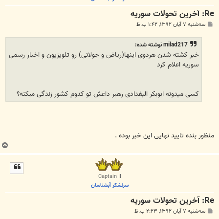
Re: آخرين تحولات سوريه
پ
سه‌شنبه ۷ آبان ۱۳۹۲, ۱:۴۲ ب.ظ
س
ت
milad217 نوشته شده:
خبر کشته شدن هردوی اینها(ریاض و جولانی) رو تلویزیون و اخبار رسمی
سوریه اعلام کرد
کسی میدونه ابوبکر البغدادی رهبر داعش تو کدوم کشور زندگی میکنه؟
منظور بنده تایید نهایی این خبر بوده .
ب
ا
ل
ا
Captain II
سرلشکر آبشناسان
Re: آخرين تحولات سوريه
پ
سه‌شنبه ۷ آبان ۱۳۹۲, ۲:۲۳ ب.ظ
س