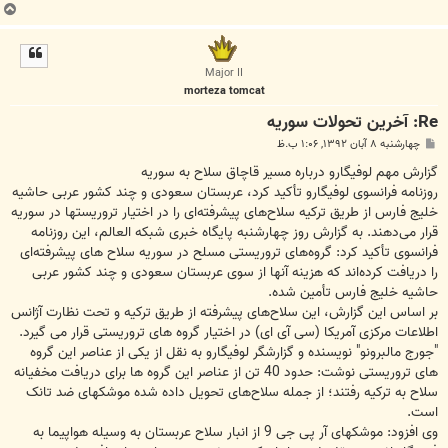
ب
ا
ل
ا
Major II
morteza tomcat
Re: آخرين تحولات سوريه
پ
چهارشنبه ۸ آبان ۱۳۹۲, ۱:۰۶ ب.ظ
س
ت
گزارش مهم لوفیگارو درباره مسیر قاچاق سلاح به سوریه
روزنامه فرانسوی لوفیگارو تأکید کرد، عربستان سعودی و چند کشور عربی حاشیه
خلیج فارس از طریق ترکیه سلاح‌های پیشرفته‌ای را در اختیار تروریستها در سوریه
قرار می‌دهند. به گزارش روز چهارشنبه پایگاه خبری شبکه العالم، این روزنامه
فرانسوی تأکید کرد: گروه‌های تروریستی مسلح در سوریه سلاح های پیشرفته‌ای
را دریافت کرده‌اند که هزینه آنها از سوی عربستان سعودی و چند کشور عربی
حاشیه خلیج فارس تأمین شده.
بر اساس این گزارش، این سلاح‌های پیشرفته از طریق ترکیه و تحت نظارت آژانس
اطلاعات مرکزی آمریکا (سی آی ای) در اختیار گروه های تروریستی قرار می گیرد.
"جورج مالبرونو" نویسنده و گزارشگر لوفیگارو به نقل از یکی از عناصر این گروه
های تروریستی نوشت: حدود 40 تن از عناصر این گروه ها برای دریافت مخفیانه
سلاح به ترکیه رفتند؛ از جمله سلاح‌های تحویل داده شده موشکهای ضد تانک
است.
وی افزود: موشکهای آر پی جی 9 از انبار سلاح عربستان به وسیله هواپیما به