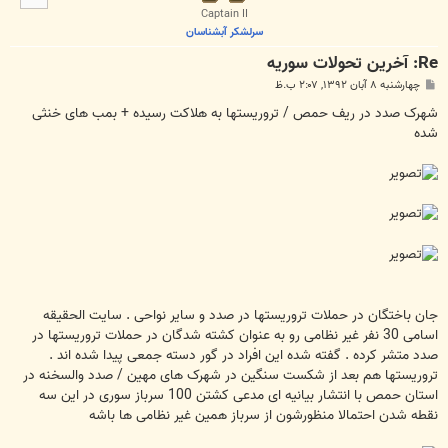
ا
Captain II
سرلشکر آبشناسان
Re: آخرين تحولات سوريه
پ
چهارشنبه ۸ آبان ۱۳۹۲, ۲:۰۷ ب.ظ
س
ت
شهرک صدد در ریف حمص / تروریستها به هلاکت رسیده + بمب های خنثی
شده
جان باختگان در حملات تروریستها در صدد و سایر نواحی . سایت الحقیقه
اسامی 30 نفر غیر نظامی رو به عنوان کشته شدگان در حملات تروریستها در
صدد متشر کرده . گفته شده این افراد در گور دسته جمعی پیدا شده اند .
تروریستها هم بعد از شکست سنگین در شهرک های مهین / صدد والسخنه در
استان حمص با انتشار بیانیه ای مدعی کشتن 100 سرباز سوری در این سه
نقطه شدن احتمالا منظورشون از سرباز همین غیر نظامی ها باشه