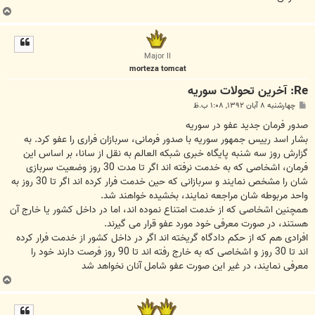
ب
ا
ل
ا
Major II
morteza tomcat
Re: آخرين تحولات سوريه
پ
چهارشنبه ۸ آبان ۱۳۹۲, ۱:۰۸ ب.ظ
س
ت
صدور فرمان جدید عفو در سوریه
بشار اسد رییس جمهور سوریه با صدور فرمانی، سربازان فراری را عفو کرد. به
گزارش روز سه شنبه پایگاه خبری شبکه العالم به نقل از سانا، بر اساس این
فرمان، اشخاصی که به خدمت نرفته اند اگر تا مدت 30 روز وضعیت سربازی
شان را مشخص نمایند و سربازانی که حین خدمت فرار کرده اند اگر تا 30 روز به
واحد مربوطه شان مراجعه نمایند، بخشیده خواهند شد.
همچنین اشخاصی که از خدمت امتناع نموده اند، اما در داخل کشور یا خارج آن
هستند، در صورت معرفی خود مورد عفو قرار می گیرند.
افرادی هم که از حکم دادگاه گریخته اند اگر در داخل کشور از خدمت فرار کرده
اند تا 30 روز و اشخاصی که به خارج رفته اند تا 90 روز فرصت دارند خود را
معرفی نمایند، در غیر این صورت عفو شامل آنان نخواهد شد
ب
ا
ل