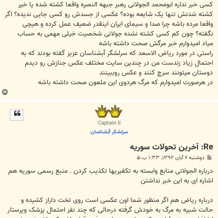
ت
کسی خبر نداره ابومحمد الجولانی رهبر جبهه النصره واقعا کشته شده یا خیر
کشته شدنش تنها یک شایعه بوده؟ عکسی از جسدش رو کسی جایی ندیده؟ اگر
واقعا مرده باشه چرا صدا و سیمای ایران اینقدر ضعیف عمل کرده و هیچی
نگفته؟ چون کم کسی کشته نشده جولانی شخصیت خیلی مهمی به حساب
میاد امیدوارم خبر مرگش صحت داشته باشه
راستی در مورد ریاض الاسعد که سرلشگر آبشناسان عزیز گفته بودند که به
احتمال زیاد زندست من در چندین سایت مختلف عکس جنازش رو دیدم
دوستان میتونند سرچ کنند و عکس روببینند
در هرصورت امیدوارم که مرگ هردوی این ملعون صحت داشته باشه
ب
ا
ل
ا
Captain II
سرلشکر آبشناسان
Re: آخرين تحولات سوريه
پ
دوشنبه ۶ آبان ۱۳۹۲, ۱:۳۳ ب.ظ
س
ت
درباره الجولانی منابع وابسته به تکفیریها تکذیب کردن . منبع رسمی سوریه هم
اشاره ای به این خبر نداشتن
درباره ریاض هم اگر منظور شما اون عکسی است روی تخت داراز کشیده و
حالت شبیه به مرگ به خودش گرفته درحالی که چند نفر احتمال پزشک وپرستار