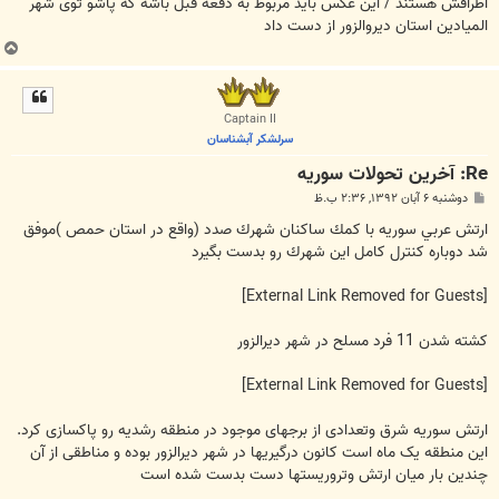
اطرافش هستند / این عکس باید مربوط به دفعه قبل باشه که پاشو توی شهر
المیادین استان دیروالزور از دست داد
ب
ا
ل
ا
Captain II
سرلشکر آبشناسان
Re: آخرين تحولات سوريه
پ
دوشنبه ۶ آبان ۱۳۹۲, ۲:۳۶ ب.ظ
س
ت
ارتش عربي سوريه با كمك ساکنان شهرك صدد (واقع در استان حمص )موفق
شد دوباره كنترل كامل اين شهرك رو بدست بگیرد
[External Link Removed for Guests]
کشته شدن 11 فرد مسلح در شهر دیرالزور
[External Link Removed for Guests]
ارتش سوریه شرق وتعدادی از برجهای موجود در منطقه رشدیه رو پاکسازی کرد.
این منطقه یک ماه است کانون درگیریها در شهر دیرالزور بوده و مناطقی از آن
چندین بار میان ارتش وتروریستها دست بدست شده است