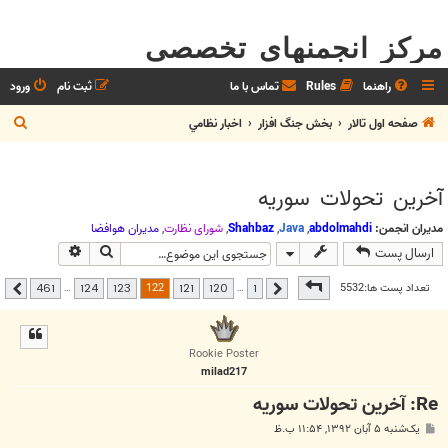
مرکز انجمنهای تخصصی
راهنما
Rules
تماس با ما
ثبت نام
ورود
ج
صفحه اول تالار
بخش جنگ افزار
اخبار نظامي
س
ت
آخرين تحولات سوريه
ج
و
مدیران انجمن:
abdolmahdi
,
Java
,
Shahbaz
,
شوراي نظارت
,
مديران هوافضا
جستجو
جستجوی پیشر
ارسال پست
صفحه
122
از
461
122
تعداد پست ها:5532
…
…
461
124
123
121
120
1
قبلی
بعدی
Rookie Poster
milad217
Re: آخرين تحولات سوريه
پ
یک‌شنبه ۵ آبان ۱۳۹۲, ۱۱:۵۴ ب.ظ
س