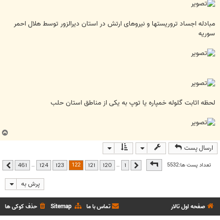
مبادله اجساد تروریستها و نیروهای ارتش در استان دیرالزور توسط هلال احمر
سوریه
لحظه اثابت گلوله خمپاره یا توپ به یکی از مناطق استان حلب
ب
ا
ارسال پست
ل
ا
صفحه
122
از
461
122
تعداد پست ها:5532
…
…
461
124
123
121
120
1
قبلی
بعدی
پرش به
صفحه اول تالار
تماس با ما
Sitemap
حذف کوکی ها