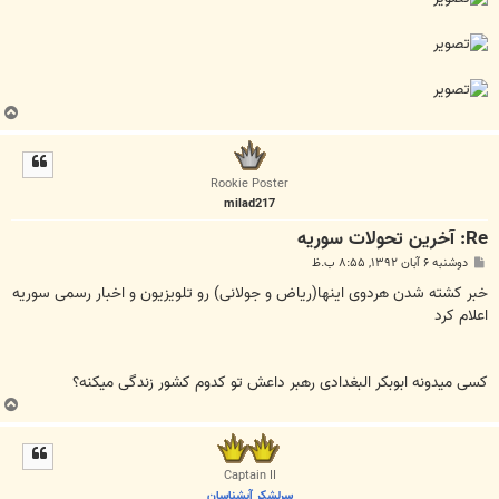
ب
ا
ل
ا
Rookie Poster
milad217
Re: آخرين تحولات سوريه
پ
دوشنبه ۶ آبان ۱۳۹۲, ۸:۵۵ ب.ظ
س
ت
خبر کشته شدن هردوی اینها(ریاض و جولانی) رو تلویزیون و اخبار رسمی سوریه
اعلام کرد
کسی میدونه ابوبکر البغدادی رهبر داعش تو کدوم کشور زندگی میکنه؟
ب
ا
ل
ا
Captain II
سرلشکر آبشناسان