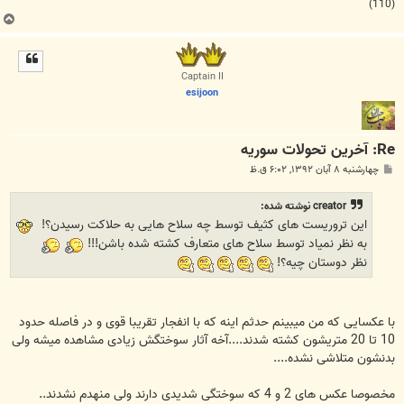
(110)
ب
ا
ل
ا
Captain II
esijoon
Re: آخرين تحولات سوريه
پ
چهارشنبه ۸ آبان ۱۳۹۲, ۶:۰۲ ق.ظ
س
ت
creator نوشته شده:
این تروریست های کثیف توسط چه سلاح هایی به حلاکت رسیدن؟!
به نظر نمیاد توسط سلاح های متعارف کشته شده باشن!!!
نظر دوستان چیه؟!
با عکسایی که من میبینم حدثم اینه که با انفجار تقریبا قوی و در فاصله حدود
10 تا 20 متریشون کشته شدند....آخه آثار سوختگش زیادی مشاهده میشه ولی
بدنشون متلاشی نشده....
مخصوصا عکس های 2 و 4 که سوختگی شدیدی دارند ولی منهدم نشدند..