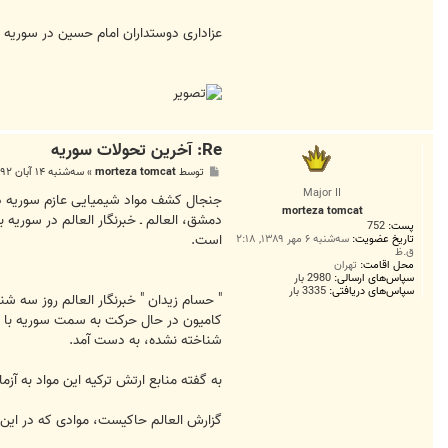
عزاداری دوستداران امام حسین در سوریه (ا
Re: آخرين تحولات سوريه
پ
توسط
morteza tomcat
»
سه‌شنبه ۱۴ آبان ۱۳۹۲, ۱۱:۲۲ ب.ظ
س
Major II
ت
جنجال کشف مواد شیمیایی عازم سوریه در
morteza tomcat
دمشق، العالم ـ خبرنگار العالم در سوریه
پست:
752
است.
تاریخ عضویت:
سه‌شنبه ۶ مهر ۱۳۸۹, ۲:۱۸
ق.ظ
محل اقامت:
تهران
سپاس‌های ارسالی:
2980 بار
سپاس‌های دریافتی:
3335 بار
" حسام زیدان " خبرنگار العالم روز سه شن
کامیون در حال حرکت به سمت سوریه با ش
شناخته نشده، به دست آمد.
به گفته منابع ارتش ترکیه این مواد به آ
گزارش العالم حاکیست، موادی که در این 