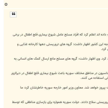
ب
ا
ل
ا
این کشور 4 هزار و 500 گروگان را از چنگال افراد مسلح نجات داده اند اعلام کرد که افراد مسلح عامل شیوع بیماری فلج اطفال در برخی
رجه این کشور اظهار داشت: گروه های تروریستی دهها کارخانه غذایی و
 کرد.
کیه در قبال سوریه و اجازه ورود تروریست ها به اراضی سوریه از 83 کشور جهان انتقاد کرد. وی اظهار داشت: گروه های مسلح مانع ارسال کمک های انسانی به
سیون در مناطق مختلف سوریه باعث شیوع بیماری فلج اطفال در دیرالزور
تی استفاده می کنند.
ت پیروز خواهد شد. معاون وزیر امور خارجه سوریه خاطرنشان کرد: ما
تروریستی سلاح دادند. دولت سوریه همواره برای بازسازی مناطقی که توسط