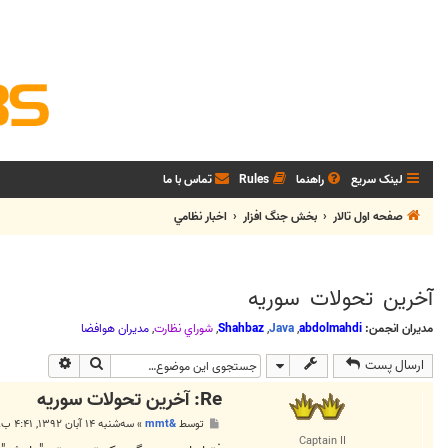
لینک سریع
راهنما
Rules
تماس با ما
صفحه اول تالار
بخش جنگ افزار
اخبار نظامي
آخرين تحولات سوريه
مدیران انجمن:
abdolmahdi
,
Java
,
Shahbaz
,
شوراي نظارت
,
مديران هوافضا
جستجو
جستجوی پی
ارسال پست
Re: آخرين تحولات سوريه
پ
توسط
&mmt
»
سه‌شنبه ۱۴ آبان ۱۳۹۲, ۴:۴۱ ب.ظ
س
Captain II