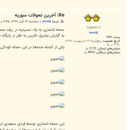
Re: آخرين تحولات سوريه
پ
توسط
&mmt
»
سه‌شنبه ۱۴ آبان ۱۳۹۲, ۴:۴۵ ب.ظ
س
Captain II
ت
حمله انتحاری به یک حسینیه در ریف حمص در سوریه منجر ب
&mmt
به گزارش مشرق، فارس به نقل از پایگاه خبری الم
پست:
594
تاریخ عضویت:
پنج‌شنبه ۲۶ اردیبهشت ۱۳۹۲,
۳:۳۰ ب.ظ
یکی از کشته شده‌ها در این حمله کودکی 6 ماهه بود و 30 عزادار امام حسین(ع) نیز زخمی شده‌اند
سپاس‌های ارسالی:
3170 بار
سپاس‌های دریافتی:
4864 بار
این حمله انتحاری توسط فردی سعودی تبار
پیش از این نیز تروریست‌ها در سوریه باره