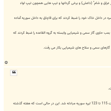
ر عراق و شام" (داعش) و برخی گردانها و تیپ هایی همچون تیپ لواء
ره در داخل خاک خود را ضبط کردند که برای قاچاق به داخل سوریه آماده
ین بمب حاوی گاز سمی و شیمیایی وابسته به گروه القاعده را ضبط کردند که
 گازهای سمی و سلاح های شیمیایی بکار می رفت.
ب
ا
ل
ا
ت.
به گزارش پایگاه خبری شبکه العالم، خبرگزاری فرانسه به نقل از یک صراف سوری نوشت: امروز سه شنبه هر دلار امریکا به قیمت 115 تا 123 لیره سوریه مبادله شد. این در حالی است که هفته گذشته