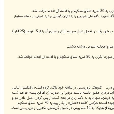
واهد شد.
 سوریه، فتواهای عجیبی را با عنوان قوانین جدید شرعی از جمله ممنوع
گروه تروریستی موسوم به دولت اسلامی عراق و شام (داعش)، در بیانیه‌ای فتواهای عجیبی با عنوان "قوانین شرعی" را برای اجرا در شهر رقه در شمال شرق سوریه ابلاغ و اجرای آن را از 15 نوامبر(25 آبان)
عبا و حجاب اسلامی داشته باشند.
ه آن اعدام خواهد شد.
ام دارد. گروهک تروریستی در بیانیه خود تاکید کرده است: «گذاشتن لباس
نباید مردان حضور داشته باشند درغیر این صورت آن اماکن بسته خواهد شد.»
درمان، تنها باید به دکتر زنان مراجعه کنند. آرایش کردن، مدل دادن مو و
استفاده از موادی مانند ژل برای مو توسط جوانان ممنوع بوده و مخالفت با آن 80 ضربه شلاق در پی خواهد داشت. بیانیه افزوده است: هرکس کلمه «داعش» را بکار ببرد به 70 ضربه شلاق محکوم
خواهد شد. (داعش) نامی است که برخی به گروه تکفیری موسوم به «دولت اسلامی عراق و شام» داده‌اند. «رقه» در شمال سوریه از نزدیک به 10 ماه پیش در کنترل گروه‌های تکفیری و تروریستی است.