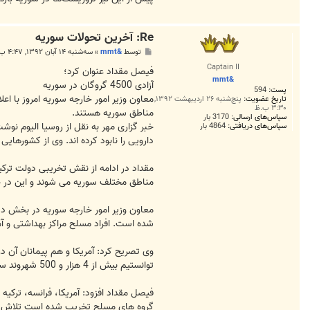
Re: آخرين تحولات سوريه
پ
توسط
&mmt
»
سه‌شنبه ۱۴ آبان ۱۳۹۲, ۴:۴۷ ب.ظ
س
Captain II
ت
فیصل مقداد عنوان کرد؛
&mmt
آزادی 4500 گروگان در سوریه
پست:
594
تاریخ عضویت:
پنج‌شنبه ۲۶ اردیبهشت ۱۳۹۲,
۳:۳۰ ب.ظ
مناطق سوریه هستند.
سپاس‌های ارسالی:
3170 بار
خبر گزاری مهر به نقل از روسیا الیوم نو
سپاس‌های دریافتی:
4864 بار
دارویی را نابود کرده اند. وی از کشورهایی
مناطق مختلف سوریه می شوند و این در ح
معاون وزیر امور خارجه سوریه در بخش د
شده است. افراد مسلح مراکز بهداشتی و آم
وی تصریح کرد: آمریکا و هم پیمانان آن در
توانستیم بیش از 4 هزار و 500 شهروند سوری را که توسط گروه های تروریستی به گروگان گرفته شده بودند آزاد کنیم.
فیصل مقداد افزود: آمریکا، فرانسه، ترک
گروه های مسلح تخریب شده است تلاش م