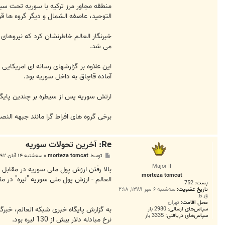
منطقه مجاور مرز ترکیه با سوریه تحت سیط
التوحید، عاصفه الشمال و دیگر گروه ها قر
خبرنگار العالم خاطرنشان کرد که نیروهای
می شد.
این علاوه بر گزارشهای رسانه ای امریکایی
آماده قاچاق به داخل سوریه بود.
ارتش سوریه پس از سیطره بر چندین پایگ
برخی گروه های افراط گرا مانند جبهه النصر
Re: آخرين تحولات سوريه
پ
توسط
morteza tomcat
»
سه‌شنبه ۱۴ آبان ۱۳۹۲, ۱۱:۲۵ ب.ظ
س
Major II
ت
بالا رفتن ارزش پول ملی سوریه در مقابل د
morteza tomcat
العالم - ارزش پول ملی سوریه "لیره" در م
پست:
752
تاریخ عضویت:
سه‌شنبه ۶ مهر ۱۳۸۹, ۲:۱۸
ق.ظ
محل اقامت:
تهران
سپاس‌های ارسالی:
2980 بار
سپاس‌های دریافتی:
3335 بار
نرخ مبادله دلار بیش از 130 لیره بود.