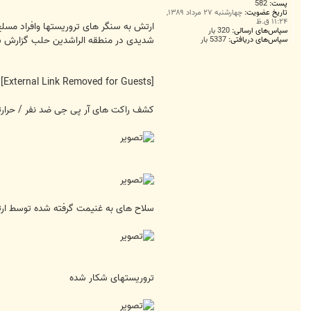
پست:
582
تاریخ عضویت:
چهارشنبه ۲۷ مرداد ۱۳۸۹,
۱۱:۲۴ ق.ظ
ارتش به سنگر های تروریستها وافراد مسل
سپاس‌های ارسالی:
320 بار
شدیدی در منطقه الراشدین حلب گزارش ش
سپاس‌های دریافتی:
5337 بار
[External Link Removed for Guests]
کشف راکت های آر پی جی ضد نفر / حرارتی 
سلاح های به غنیمت گرفته شده توسط ا
تروریستهای شکار شده