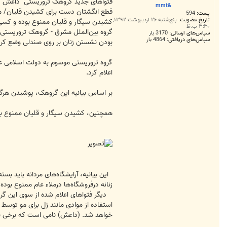
ت
فتواهای جدید گروهک تروریستی "داعش" د
&mmt
قطع انگشتان دست برای کشیدن قلیان/ م
پست:
594
تاریخ عضویت:
پنج‌شنبه ۲۶ اردیبهشت ۱۳۹۲,
کشیدن سیگار و قلیان ممنوع بوده و کسی که مرتکب آن شو
۳:۳۰ ب.ظ
گروه بین‌الملل مشرق - گروهک تروریستی 
سپاس‌های ارسالی:
3170 بار
سپاس‌های دریافتی:
4864 بار
بودن نشستن زنان بر روی صندلی وضع کرد
اعلام کرد.
بر اساس بیانیه این گروهک، پوشیدن هرگو
همچنین، کشیدن سیگار و قلیان ممنوع بوده و کسی که مر
این بیانیه، آرایشگاه‌های مردانه باید 
زنانه درفروشگاه‌ها درملاء عام ممنوع بو
دیگر فتواهای اعلام شده از سوی این گروه