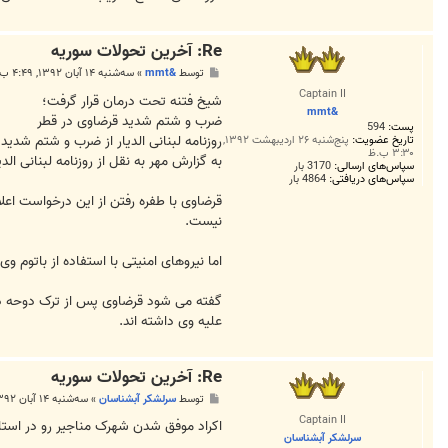
Re: آخرين تحولات سوريه
پ
توسط
&mmt
»
سه‌شنبه ۱۴ آبان ۱۳۹۲, ۴:۴۹ ب.ظ
س
Captain II
ت
شیخ فتنه تحت درمان قرار گرفت؛
&mmt
ضرب و شتم شدید قرضاوی در قطر
پست:
594
روزنامه لبنانی الدیار از ضرب و شتم شد
تاریخ عضویت:
پنج‌شنبه ۲۶ اردیبهشت ۱۳۹۲,
۳:۳۰ ب.ظ
به گزارش مهر به نقل از روزنامه لبنانی 
سپاس‌های ارسالی:
3170 بار
سپاس‌های دریافتی:
4864 بار
نیست.
اما نیروهای امنیتی با استفاده از باتوم و
گفته می شود قرضاوی پس از ترک دوحه در ب
علیه وی داشته اند.
Re: آخرين تحولات سوريه
پ
توسط
سرلشکر آبشناسان
»
سه‌شنبه ۱۴ آبان ۱۳۹۲, ۱۰:۲۷ ب.ظ
س
Captain II
ت
اکراد موفق شدن شهرک مناجیر رو در استا
سرلشکر آبشناسان