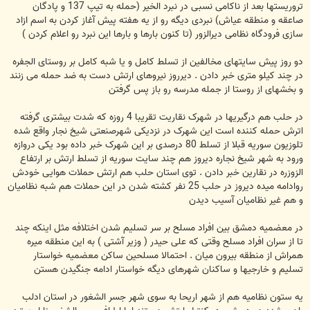
تروریستها بعد از ناکامی نسبی در نبرد الخیر (حمله به تیپ 137 و پادگان
صاعقه و منطقه عیاش) نبردی دیگه رو از یه هفته پیش آغاز کردن به اسم ازاد
سازی فرودگاه نظامی دیرالزور (تا کنون بارها و بارها این نبرد رو اعلام کردن )
دو روز پیش سایتهای مخالفین از تسلط کامل و یا شبه کامل بر روستای الجفره
در چند کیلو متری خبر دادن . دیرروز نیروهای ارتش دست به ضد حمله می زنند
و بخشهای از روستا از جمله مدرسه رو باز پس گرفتن
در حلب هم درگیریها در شهرک نقاریت تقریبا 4 روزه که شدت بیشتری گرفته
اترش حمله کننده است این شهرک در نزدیکی شهرصنعتی شیخ نجار واقع شده
تلوزیون سوریه قبلا از تسلط 80 درصدی بر این شهرک خبر داده بود یکی دروازه
ورود به شهر شیخ نجاره دیروز هم چند سایت سوریه از تسلط ارتش بر ارتفاع
الزوزره در نقارین خبر دادن . توی استان حلب هم ارتش حملات هوایی خودش
روادامه میده دیروز در حلب 25 نفر کشته شدن در این حملات هم شبه نظامیان
و هم غیر نظامیان آسیب دیدن
در معضمیه دمشق بین افراد مسلح بر سر تسلیم شدن اختلافه مثل اینکه چند
تا از سران افراد مسلح وقتی که علی حیدر ( وزیر آشتی ) به این منطقه میره
همراش از منطقه بیرون میان . احتمالا مسلحین ساکن معضمیه خواستار
تسلیم و خارجیها و ساکنان شهرهای دیگه خواستار ادامه جنگیدن هستن
یه ستون نظامیه هم از شهر اریحا به سوی شهر جسر الشغور در استان ادلب