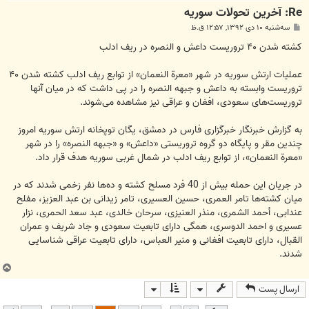
Re: آخرين تحولات سوريه
پ
سه‌شنبه ۱۰ دی ۱۳۹۲, ۱۲:۵۷ ق.ظ
س
ت
کشته شدن ۴۰ تروریست داعش و النصره در ریف ادلب
عملیات ارتش سوریه در شهر «معرة النعمان» از توابع ریف ادلب کشته شدن ۴۰
تروریست وابسته به داعش و جبهه النصره را در پی داشت که در میان آنها
تروریست‌های سعودی، افغان و عراقی نیز مشاهده می‌‌شوند.
به گزارش خبرنگار خبرگزاری فارس در دمشق، یگان توپخانه ارتش سوریه امروز
چندین مقر و پایگاه دو گروه تروریستی «داعش» و «جبهه النصره» را در شهر
«معرة النعمان»، از توابع ریف ادلب در شمال غربی سوریه هدف قرار داد.
در جریان این حمله بیش از 40 فرد مسلح کشته و ده‌ها نفر زخمی شدند که در
میان کشته‌ها تامر العمری، حسین العسیری، تامر زیدانی بن عبد العزیز، مفلح
عندابی، أحمد الشمری، منذر العنیزی، سرحان خالدی، عبد سعد الحمری، نزار
عسیری و احمد الدوسری، همگی دارای تابعیت سعودی و جاد شریف و عمران
القبال، دارای تابعیت افغانی و منیر العباس، دارای تابعیت عراقی شناسایی
شدند.
ب
ا
ارسال پست
ل
ا