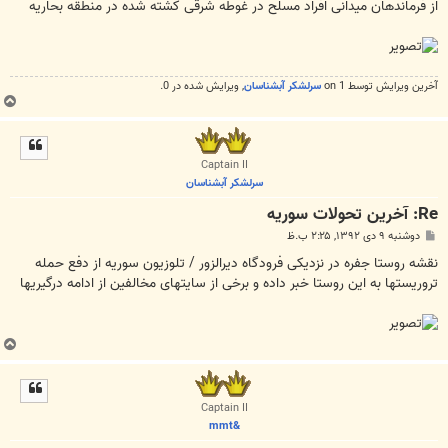
از فرماندهان میدانی افراد مسلح در غوطه شرقی کشته شده در منطقه بحاریه
آخرین ويرايش توسط 1 on
سرلشکر آبشناسان
, ويرايش شده در 0.
ب
ا
ل
ا
Captain II
سرلشکر آبشناسان
Re: آخرين تحولات سوريه
پ
دوشنبه ۹ دی ۱۳۹۲, ۲:۲۵ ب.ظ
س
ت
نقشه روستا جفره در نزدیکی فرودگاه دیرالزور / تلوزیون سوریه از دفع حمله
تروریستها به این روستا خبر داده و برخی از سایتهای مخالفین از ادامه درگیریها
ب
ا
ل
ا
Captain II
&mmt