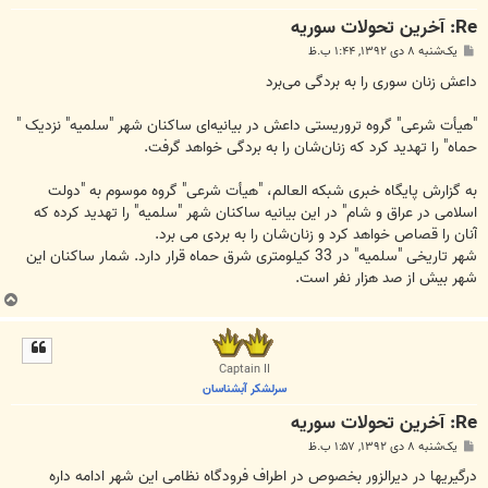
Re: آخرين تحولات سوريه
پ
یک‌شنبه ۸ دی ۱۳۹۲, ۱:۴۴ ب.ظ
س
ت
داعش زنان سوری را به بردگی می‌برد
"هیأت شرعی" گروه تروریستی داعش در بیانیه‌ای ساکنان شهر "سلمیه" نزدیک "
حماه" را تهدید کرد که زنان‌شان را به بردگی خواهد گرفت.
به گزارش پایگاه خبری شبکه العالم، "هیأت شرعی" گروه موسوم به "دولت
اسلامی در عراق و شام" در این بیانیه ساکنان شهر "سلمیه" را تهدید کرده که
آنان را قصاص خواهد کرد و زنان‌شان را به بردی می برد.
شهر تاریخی "سلمیه" در 33 کیلومتری شرق حماه قرار دارد. شمار ساکنان این
شهر بیش از صد هزار نفر است.
ب
ا
ل
ا
Captain II
سرلشکر آبشناسان
Re: آخرين تحولات سوريه
پ
یک‌شنبه ۸ دی ۱۳۹۲, ۱:۵۷ ب.ظ
س
ت
درگیریها در دیرالزور بخصوص در اطراف فرودگاه نظامی این شهر ادامه داره