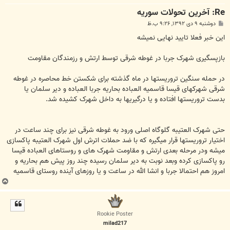
Re: آخرين تحولات سوريه
پ
دوشنبه ۹ دی ۱۳۹۲, ۹:۲۶ ب.ظ
س
ت
این خبر فعلا تایید نهایی نمیشه
بازپسگیری شهرک جربا در غوطه شرقی توسط ارتش و رزمندگان مقاومت
در حمله سنگین تروریستها در ماه گذشته برای شکستن خط محاصره در غوطه
شرقی شهرکهای قیسا قاسمیه العباده بحاریه جربا العباده و دیر سلمان یا
بدست تروریستها افتاده و یا درگیریها به داخل شهرک کشیده شد.
حتی شهرک العتیبه گلوگاه اصلی ورود به غوطه شرقی نیز برای چند ساعت در
اختیار تروریستها قرار میگیره که با ضد حملات اترش اول شهرک العتیبه پاکسازی
میشه ودر مرحله بعدی ارتش و مقاومت شهرک های و روستاهای العباده قیسا
رو پاکسازی کرده وبعد نوبت به دیر سلمان رسیده چند روز پیش هم بحاریه و
امروز هم احتمالا جربا و انشا الله در ساعت و یا روزهای آینده روستای قاسمیه
ب
ا
ل
ا
Rookie Poster
milad217