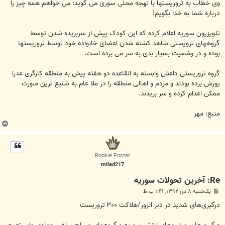
وی خطاب به تروریستها با لهجه محلی سوری می گوید: می خواهم همه چیز را
درباره شما به خدا بگویم!
تلویزیون سوریه اعلام کرده که این کودک پیش از سربریده شدن توسط
گروههای ترویستی شاهد کشته شدن اعضای خانواده خود توسط تروریستها
بوده و در وضعیت بسیار بدی به سر می برده است.
گروه تروریستی داعش وابسته به القاعده دو هفته پیش به منطقه کارگری عدرا
یورش برده بودند و مردم و اهالی منطقه را در ملا عام به شنیع ترین صورت
ممکن اعدام کرده و سر بریدند.
منبع: مهر
ب
ا
ل
ا
Rookie Poster
milad217
Re: آخرين تحولات سوريه
پ
یک‌شنبه ۸ دی ۱۳۹۲, ۱:۴۱ ب.ظ
س
ت
درگیری­‌های شدید در دیر الزور/هلاکت ۳۰۰ تروریست