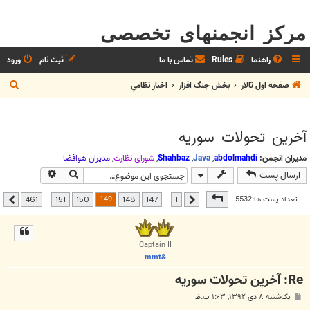
مرکز انجمنهای تخصصی
راهنما
Rules
تماس با ما
ثبت نام
ورود
ج
صفحه اول تالار
بخش جنگ افزار
اخبار نظامي
س
ت
آخرين تحولات سوريه
ج
و
مدیران انجمن:
abdolmahdi
,
Java
,
Shahbaz
,
شوراي نظارت
,
مديران هوافضا
جستجو
جستجوی پیشر
ارسال پست
صفحه
149
از
461
149
تعداد پست ها:5532
…
…
461
151
150
148
147
1
قبلی
بعدی
Captain II
&mmt
Re: آخرين تحولات سوريه
پ
یک‌شنبه ۸ دی ۱۳۹۲, ۱:۰۳ ب.ظ
س