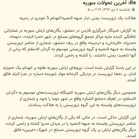
Re: آخرين تحولات سوريه
پ
یک‌شنبه ۸ دی ۱۳۹۲, ۲:۲۶ ب.ظ
س
ت
هلاکت یک تروریست یمنی تبار جبهه النصره/انهدام 5 خودرو در رحیبه
به گزارش خبرنگار خبرگزاری فارس در دمشق، یگان‌های ارتش سوریه در عملیاتی
غافلگیر کننده علیه مراکز تجمع گروه‌های مسلح در شهر «عدرا البلد»، «دوما»،
«مدیرا»، «الزبدانی» و «رحیبه» واقع در ریف دمشق، شماری از عناصر تروریستی
وابسته به جبهه النصره و گروه تروریستی موسوم به گردان الاسلام که برخی از
آنها تابعیت یمنی داشتند، را کشته و زخمی کردند.
در این راستا گزارش شده است، نیروهای ارتش سوریه علاوه بر انهدام یک خمپاره
انداز، بر ده‌ها تروریست در نزدیکی کارخانه مواد شوینده «سار» در عدرا البلد فائق
آمدند.
همچنین دیگر یگان‌های ارتش سوریه کمینگاه تروریست‌های موسوم به «گردان
الاسلام» در اطراف «جامع الشکر» واقع در شهر دوما را نابود و شماری از
تروریست‌های وابسته به این گروه تروریستی را به هلاکت رساندند.
این گزارش حاکی است، در حالی که یکی از یگان‌های ارتش سوریه، شماری از
عناصر تروریستی وابسته به جبهه النصره را در میدان مدیرا کشته و زخمی کردند،
دیگر یگان‌‌های ارتش بر یک گروه تروریستی مسلح در شهرک «عربین» فائق
آمدند.