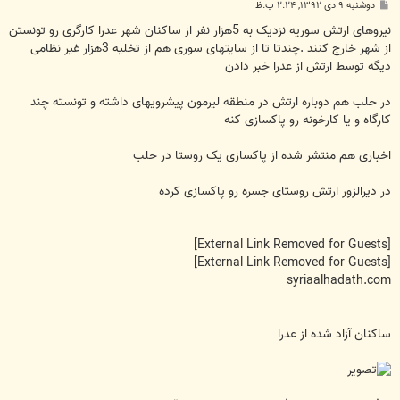
پ
دوشنبه ۹ دی ۱۳۹۲, ۲:۲۴ ب.ظ
س
ت
نیروهای ارتش سوریه نزدیک به 5هزار نفر از ساکنان شهر عدرا کارگری رو تونستن
از شهر خارج کنند .چندتا تا از سایتهای سوری هم از تخلیه 3هزار غیر نظامی
دیگه توسط ارتش از عدرا خبر دادن
در حلب هم دوباره ارتش در منطقه لیرمون پیشرویهای داشته و تونسته چند
کارگاه و یا کارخونه رو پاکسازی کنه
اخباری هم منتشر شده از پاکسازی یک روستا در حلب
در دیرالزور ارتش روستای جسره رو پاکسازی کرده
[External Link Removed for Guests]
[External Link Removed for Guests]
syriaalhadath.com
ساکنان آزاد شده از عدرا