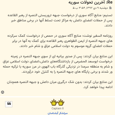
Re: آخرين تحولات سوريه
پ
دوشنبه ۹ دی ۱۳۹۲, ۳:۵۴ ب.ظ
س
ت
تسنیم: منابع آگاه سوری از درخواست جبهه تروریستی‌ النصره از رهبر القاعده
پس از حملات اعضای داعش به مراکز تحت تسلط آنها در برخی مناطق خبر
دادند.
روزنامه السفیر نوشت: منابع آگاه سوری در حمص از درخواست کمک سرکرده
های جبهه النصره از ایمن الظواهری رهبر القاعده برای کمک به آنها در برابر
حملات اعضای گروه موسوم به دولت اسلامی عراق و شام خبر دادند.
این منابع بیان کردند: پس از صدور بیانیه ای از سوی جبهه النصره در زمینه
درخواست ابوسعد الحضرمی از بازداشتگاه‌های داعش،اعضای دولت اسلامی عراق
و شام به منطقه سرمدا در نزدیکی گذرگاه باب الهوی در مرز سوریه با ترکیه حمله
ور شدند و برخی پایگاه های جبهه النصره را به کنترل خود درآوردند.
این منابع بیان کردند: بدون شک درگیری میان داعش و جبهه النصره همچنان
ادامه پیدا خواهد کرد.
ب
ا
ل
ا
Captain II
سرلشکر آبشناسان