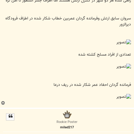
راهی شده هر دو شهر در کنترل ارتش هستند اما اطراف جسر الشغور نا امن تره
سروان سابق ارتش وفرمانده گردان عمربین خطاب شکار شده در اطراف فرودگاه
دیرالزور
تعدادی از افراد مسلح کشته شده
فرمانده گردان احفاد عمر شکار شده در ریف درعا
ب
ا
ل
ا
Rookie Poster
milad217