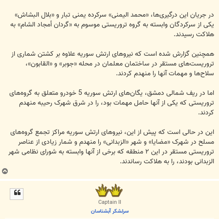
در جریان این درگیری‌ها، «محمد الیمنی» سرکرده یمنی تبار و «بلال البشاش»
یکی از سرکردگان وابسته به گروه تروریستی موسوم به «گردان أمجاد الشام» به
هلاکت رسیدند.
همچنین گزارش شده است که نیروهای ارتش سوریه علاوه بر کشتن شماری از
تروریست‌های مستقر در ساختمان معلمان در محله «جوبر» و «القابون»،
سلاح‌ها و مهمات آنها را منهدم کردند.
اما در ریف شمالی دمشق، یگان‌های ارتش سوریه 5 خودرو متعلق به گروه‌های
تروریستی که یکی از آنها حامل مهمات بود، را در شرق شهرک رحیبه منهدم
کردند.
این در حالی است که پیش از این، نیروهای ارتش سوریه مراکز تجمع گروه‌های
مسلح در شهرک «مضایا» و شهر «الزبدانی» را منهدم و شمار زیادی از عناصر
تروریستی مستقر در این ۲ منطقه که برخی از آنها وابسته به شورای نظامی شهر
الزبدانی بودند، را به هلاکت رساندند.
ب
ا
ل
ا
Captain II
سرلشکر آبشناسان