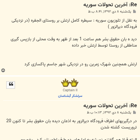
Re: آخرين تحولات سوريه
پ
یک‌شنبه ۸ دی ۱۳۹۲, ۸:۴۱ ب.ظ
س
ت
به نقل از تلوزیون سوریه : سیطره کامل ارتش بر روستای الجفره (در نزدیکی
فرودگاه دیرالزور )
دید ه بان حقوق بشر هم ساعت 1 بعد از ظهر به وقت محلی از بازپس گیری
مناطقی از روستا توسط ارتش خبر داده
ارتش همچنین شهرک زمرین رو در نزدیکی شهر جاسم پاکسازی کرد
ب
ا
ل
ا
Captain II
سرلشکر آبشناسان
Re: آخرين تحولات سوريه
پ
یک‌شنبه ۸ دی ۱۳۹۲, ۱۰:۱۳ ب.ظ
س
ت
در درگیریهای اطراف فرودگاه دیرالزور به اذعان دیده بان حقوق بشر تا کنون 20
تروریست کشته شدن
البته قبلا هم گفتنم نمیشه به امارهای دو طرف اطمینان کرد . بخصوص