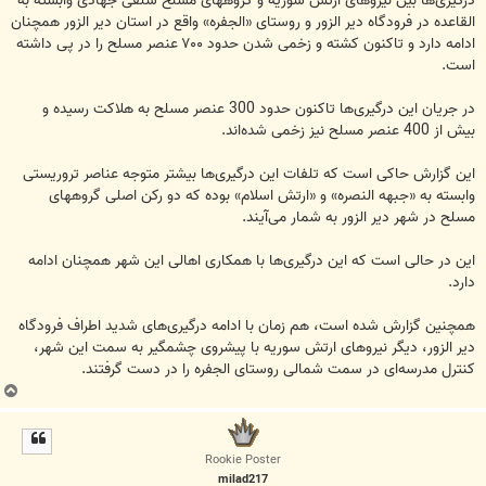
درگیری­‌ها بین نیروهای ارتش سوریه و گروه­های مسلح سلفی جهادی وابسته به
القاعده در فرودگاه دیر الزور و روستای «الجفره» واقع در استان دیر الزور همچنان
ادامه دارد و تاکنون کشته و زخمی شدن حدود ۷۰۰ عنصر مسلح را در پی داشته
است.
در جریان این درگیری‌ها تاکنون حدود 300 عنصر مسلح به هلاکت رسیده و
بیش از 400 عنصر مسلح نیز زخمی شده‌­اند.
این گزارش حاکی است که تلفات این درگیری­‌ها بیشتر متوجه عناصر تروریستی
وابسته به «جبهه النصره» و «ارتش اسلام» بوده که دو رکن اصلی گروه­های
مسلح در شهر دیر الزور به شمار می­‌آیند.
این در حالی است که این درگیری­‌ها با همکاری اهالی این شهر همچنان ادامه
دارد.
همچنین گزارش شده است، هم زمان با ادامه درگیری­‌های شدید اطراف فرودگاه
دیر الزور، دیگر نیروهای ارتش سوریه با پیشروی چشمگیر به سمت این شهر،
کنترل مدرسه­‌ای در سمت شمالی روستای الجفره را در دست گرفتند.
ب
ا
ل
ا
Rookie Poster
milad217