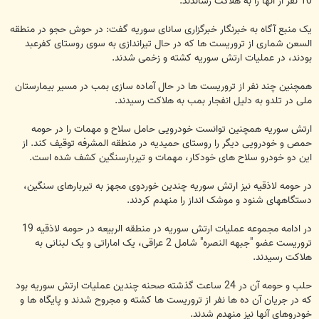
10 نفر از آنها را به هلاکت رساندند.
یک منبع آگاه به خبرنگار خبرگزاری سانای سوریه گفت: در حوش حجو در منطقه
السعن شماری از تروریست ها که در حال تیراندازی به سوی روستای کفرعبد
بودند، در عملیات ارتش سوریه کشته و زخمی شدند.
همچنین چند نفر از تروریست ها در حال آماده سازی بمب در مسیر بیمارستان
ملی در تلدو به دلیل انفجار بمب به هلاکت رسیدند.
ارتش سوریه همچنین توانست خودرویی حامل سلاح و مهمات را در حومه
حمص و خودرویی دیگر را روستای حمیدیه در منطقه المشرفه توقیف کند. از
این دو خودرو سلاح های خودکار، مهمات و تیربارسنگین کشف شده است.
در حومه لاذقیه نیز ارتش سوریه چندین خوردوی مجهز به تیربارهای سنگین،
دستگاههای شنود و موشک انداز را منهدم کردند.
در ادامه مجموعه عملیات ارتش سوریه در منطقه الربیعه در حومه لاذقیه 19
تروریست عضو "جبهه النصره" شامل 2 عراقی، یک اماراتی و یک لبنانی به
هلاکت رسیدند.
حلب و حومه آن در 24 ساعت گذشته صحنه چندین عملیات ارتش سوریه بود
که در جریان آن ده ها نفر از تروریست ها کشته و مجروح شدند و پایگاه ها و
خودروهای آنها نیز منهدم شدند.