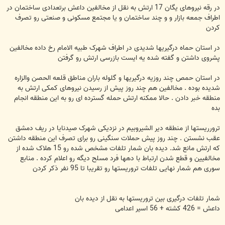
در رقه نیروهای یگان 17 ارتش به نقل از مخالفین داعش برتعدادی ساختمان در
اطراف جمعه بازار و و چند ساختمان و یا مجتمع مسکونی و صنعتی رو تصرف
کردن
در استان حماه درگیریها شدیدی در اطراف شهرک طبیه الامام رخ داده مخالفین
پشروی داشتن و گفته شده یه ایست بازرسی ارتش رو گرفتن
در استان حمص چند روزیه درگیریها و گلوله باران مناطق قلعه الحصن والزاره
شدیده بوده . مخالفین هم چند روز پیش از رسیدن نیروهای کمکی ارتش به
منطقه خبر دادن . حالا ممکنه ارتش حمله گسترده ای رو به این منطقه انجام
بده
ترورریستها از منطقه دیر الشیروبیم در نزدیکی شهرک صیدنایا در ریف دمشق
عقب نشستن . چند روز پیش حملات سنگینی رو برای تصرف این منطقه داشتن
که ارتش مانع شد. دیده بان شمار تلفات مشخص شده رو 15 هلاک شده از
مخالفیین و قطع شدن ارتباط با دهها فرد مسلح دیگه رو اعلام کرده . منابع
سوری هم شمار نهایی تلفات تروریستها رو تقریبا تا 95 نفر ذکر کردن
شمار تلفات درگیری بین تروریستها به نقل از دیده بان
داعش = 426 کشته + 56 اسیر اعدامی