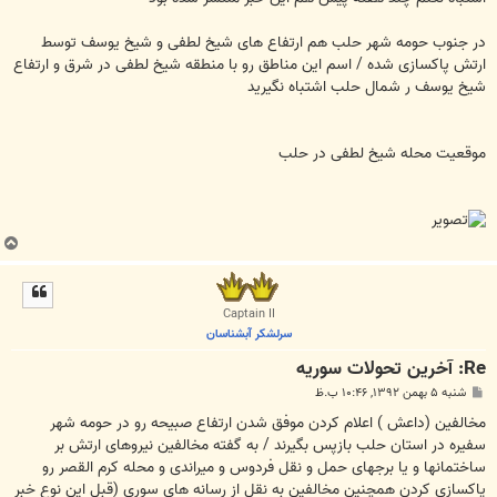
در جنوب حومه شهر حلب هم ارتفاع های شیخ لطفی و شیخ یوسف توسط
ارتش پاکسازی شده / اسم این مناطق رو با منطقه شیخ لطفی در شرق و ارتفاع
شیخ یوسف ر شمال حلب اشتباه نگیرید
موقعیت محله شیخ لطفی در حلب
ب
ا
ل
ا
Captain II
سرلشکر آبشناسان
Re: آخرين تحولات سوريه
پ
شنبه ۵ بهمن ۱۳۹۲, ۱۰:۴۶ ب.ظ
س
ت
مخالفین (داعش ) اعلام کردن موفق شدن ارتفاع صبیحه رو در حومه شهر
سفیره در استان حلب بازپس بگیرند / به گفته مخالفین نیروهای ارتش بر
ساختمانها و یا برجهای حمل و نقل فردوس و میراندی و محله کرم القصر رو
پاکسازی کردن همچنین مخالفین به نقل از رسانه های سوری (قبل این نوع خبر