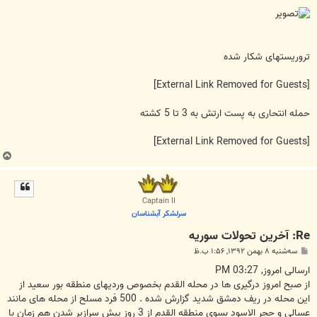
تروریستهای شکار شده
[External Link Removed for Guests]
حمله انتحاری به پست ارتش به 3 تا 5 کشته
[External Link Removed for Guests]
ب
ا
ل
ا
Captain II
سرلشکر آبشناسان
Re: آخرين تحولات سوريه
پ
سه‌شنبه ۸ بهمن ۱۳۹۲, ۱:۵۶ ب.ظ
س
ت
ارسالی امروز, 03:27 PM
از صبح امروز درگیری ها در محله القدم بخصوص وردیهای منطقه بور سعید از
این محله در ریف دمشق شدید گزارش شده . 500 فرد مسلح از محله های مانند
عسالی و حجر الاسود بسوی منطقه القدم از 3 روز پیش سرازیر شدن هم زمان با