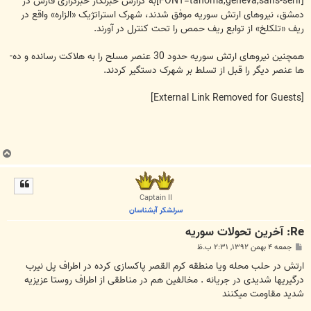
[FONT=tahoma,geneva,sans-serif]به گزارش خبرنگار خبرگزاری فارس در
دمشق، نیروهای ارتش سوریه موفق شدند، شهرک استراتژیک «الزاره» واقع در
ریف «تلکلخ» از توابع ریف حمص را تحت کنترل در آورند.
همچنین نیروهای ارتش سوریه حدود 30 عنصر مسلح را به هلاکت رسانده و ده‌­
ها عنصر دیگر را قبل از تسلط بر شهرک دستگیر کردند.
[External Link Removed for Guests]
ب
ا
ل
ا
Captain II
سرلشکر آبشناسان
Re: آخرين تحولات سوريه
پ
جمعه ۴ بهمن ۱۳۹۲, ۲:۳۱ ب.ظ
س
ت
ارتش در حلب محله ویا منطقه کرم القصر پاکسازی کرده در اطراف پل نیرب
درگیریها شدیدی در جریانه . مخالفین هم در مناطقی از اطراف روستا عزیزیه
شدید مقاومت میکنند