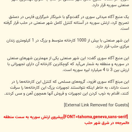
صنعتی سوریه قرار دارد.
یک منبع آگاه میدانی سوری در گفت‌وگو با خبرنگار خبرگزاری فارس در دمشق
تصریح کرد، ارتش سوریه در آستانه کنترل کامل شهر صنعتی در حلب قرار گرفته
است.
این شهر صنعتی با بیش از 1000 کارخانه متوسط و بزرگ در 1 کیلومتری زندان
مرکزی حلب قرار دارد.
این منبع آگاه سوری گفت: این شهر صنعتی یکی از مهم­ترین شهرهای صنعتی
در سوریه و منطقه به شمار می­‌آید که کوچکترین کارخانه آن دارای تجهیزاتی با
ارزش بین 3 تا 4 میلیارد لیره سوریه است.
این مبنع آگاه سوری افزود، گروه­‌های مسلحی که کنترل این کارخانه­‌ها را در
دست داراند، به خاطر اینکه نتوانستند تجهیزات بزرگ این کارخانه­‌ها را سرقت
کنند، اقدام به ذوب کردن این تجهیزات و فروش آنها همچون آهن و مس کردند.
[External Link Removed for Guests]
[FONT=tahoma,geneva,sans-serif]پیشروی ارتش سوریه به سمت منطقه
«المرجه» در شرق شهر حلب