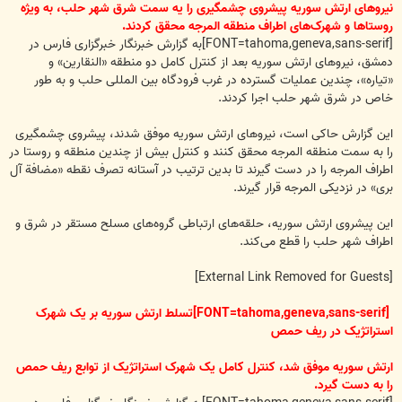
نیروهای ارتش سوریه پیشروی چشمگیری را یه سمت شرق شهر حلب، به ویژه
روستاها و شهرک‌های اطراف منطقه المرجه محقق کردند.
[FONT=tahoma,geneva,sans-serif]به گزارش خبرنگار خبرگزاری فارس در
دمشق، نیروهای ارتش سوریه بعد از کنترل کامل دو منطقه «النقارین» و
«تیاره»، چندین عملیات گسترده در غرب فرودگاه بین المللی حلب و به طور
خاص در شرق شهر حلب اجرا کردند.
این گزارش حاکی است، نیروهای ارتش سوریه موفق شدند، پیشروی چشمگیری
را به سمت منطقه المرجه محقق کنند و کنترل بیش از چندین منطقه و روستا در
اطراف المرجه را در دست گیرند تا بدین ترتیب در آستانه تصرف نقطه «مضافة آل
بری» در نزدیکی المرجه قرار گیرند.
این پیشروی ارتش سوریه، حلقه­‌های ارتباطی گروه­‌های مسلح مستقر در شرق و
اطراف شهر حلب را قطع می­‌کند.
[External Link Removed for Guests]
[FONT=tahoma,geneva,sans-serif]تسلط ارتش سوریه بر یک شهرک
استراتژیک در ریف حمص
ارتش سوریه موفق شد، کنترل کامل یک شهرک استراتژیک از توابع ریف حمص
را به دست گیرد.