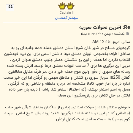
ل
ا
Captain II
سرلشکر آبشناسان
Re: آخرين تحولات سوريه
پ
یک‌شنبه ۶ بهمن ۱۳۹۲, ۱۰:۴۶ ب.ظ
س
ت
سالی امروز, 12:15 AM
گروههای مسلح در شهر خان شیح استان دمشق حمله همه جانبه ای رو به
مناطق اطراف بخصوص اتوبان دمشق درعا داشتن اسمی برای این نبرد خودشون
انتخاب نکردن اما هدف از اون رو شکستن حصار جنوب دمشق عنوان کردن .
درپی این درگیری ها برای 7 ساعت اتوبات دمشق درعا توسط اترش بسته شده .
رسانه های سوری از دفع اولین موج حمله خبر دادن .در طرف مقابل مخالفین
گفتن 250!!! سرباز سوری رو کشتن و مناطق مهمی رو گرفتن اما این خبر صحت
نداره در باره امار خوب کاملا مشخصه اما درباره منطقه و نقاطی رو که گرفتن .
محل به اسم استخر بهشته (که احتمالا استخر شنا باشه ) دیده بان خبر داده
ارتش در حال تلاش برای بازپسگیری این محله
خبرهای منتشر شده از حرکت تعدادی زیادی از ساکنان مناطق شرقی شهر حلب
(مناطقی که در این دو هفته شاهد درگیریها شدید بوده مثل شیخ لطفی . مرجه
کرم میسر ) به سمت مناطق تحت کنترل ارتش