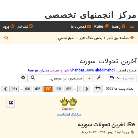
مرکز انجمنهای تخصصی
راهنما
Rules
تماس با ما
ثبت نام
ورود
ج
صفحه اول تالار
بخش جنگ افزار
اخبار نظامي
س
ت
آخرين تحولات سوريه
ج
و
مدیران انجمن:
abdolmahdi
,
Java
,
Shahbaz
,
شوراي نظارت
,
مديران هوافضا
جستجو
جستجوی پیشر
ارسال پست
صفحه
157
از
461
157
تعداد پست ها:5532
…
…
461
159
158
156
155
1
قبلی
بعدی
Captain II
سرلشکر آبشناسان
Re: آخرين تحولات سوريه
پ
چهارشنبه ۲ بهمن ۱۳۹۲, ۱۰:۳۶ ب.ظ
س