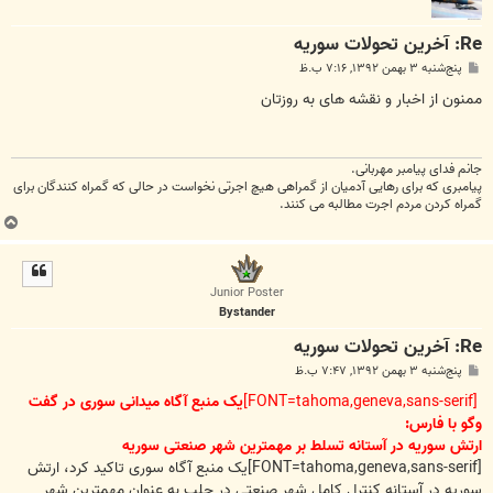
Re: آخرين تحولات سوريه
پ
پنج‌شنبه ۳ بهمن ۱۳۹۲, ۷:۱۶ ب.ظ
س
ت
ممنون از اخبار و نقشه های به روزتان
جانم فدای پیامبر مهربانی.
پیامبری که برای رهایی آدمیان از گمراهی هیچ اجرتی نخواست در حالی که گمراه کنندگان برای
گمراه کردن مردم اجرت مطالبه می کنند.
ب
ا
ل
ا
Junior Poster
Bystander
Re: آخرين تحولات سوريه
پ
پنج‌شنبه ۳ بهمن ۱۳۹۲, ۷:۴۷ ب.ظ
س
ت
[FONT=tahoma,geneva,sans-serif]
یک منبع آگاه میدانی سوری در گفت­‌
وگو با فارس:
ارتش سوریه در آستانه تسلط بر مهم­ترین شهر صنعتی سوریه
[FONT=tahoma,geneva,sans-serif]یک منبع آگاه سوری تاکید کرد، ارتش
سوریه در آستانه کنترل کامل شهر صنعتی در حلب به عنوان مهمترین شهر