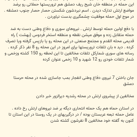
این حمله در منطقه خان شیح ریف دمشق هم تروریستها حملاتی رو برضد
مواضع ارتش تدارک دیدن . اسم نبردشون شکستن حصار حصار جنوب دمشقه .
در موج اول حمله موفقیت چشمگیری بدست نیاوردن .
با دفع اولین حمله توسط ارتش . نیروهای سوری و دفاع وطنی دست به ضد
حمله متقابل زده و موفق میشن نقطه و منطقه استخر فردوس (بهشت ) راه
قدیمی محله القدم و مجتمع صنعتی در این محله رو یا بازپس گرفته ویا تصرف
کرده . دید ه بان تلفات تروریستها برای امروز در این محله رو 8 نفر ذکر کرده .
رسانه های سوری شمارکل تلفات مخالفین تا این لحظه رو 150 کشته وزخمی و
شمار تلفات خودی رو 12 شهید و 10 زخمی عنوان کرده
جان باختن 7 نیروی دفاع وطنی انفجار بمب جاسازی شده در محله حرستا
دمشق
مخالفین از پیشروی ارتش در محله رشدیه دیرالزور خبر دادن
در استان حماه هم یک حمله انتحاری دیگه بر ضد نیروهای ارتش رخ داده .
عامل حمله تبعه عربستان بوده / در درگیریهای در یک روستا در این استان تا
کنون به گفته خود مخالفین 8 نفرشون کشته شدن