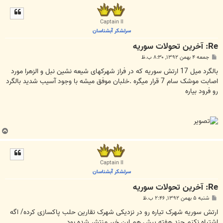
ل
ا
Captain II
سرلشکر آبشناسان
Re: آخرين تحولات سوريه
پ
جمعه ۴ بهمن ۱۳۹۲, ۸:۳۰ ب.ظ
س
ت
بالگرد میل 17 ارتش سوریه که در فراز شهرکهای شیعه نشین نبل و الزهرا مورد
اصابت موشک سام 7 قرار میگره .خلبان موفق میشه با وجود آسیب شدید بالگرد
رو فرود بیاره
ب
ا
ل
ا
Captain II
سرلشکر آبشناسان
Re: آخرين تحولات سوريه
پ
شنبه ۵ بهمن ۱۳۹۲, ۲:۴۶ ب.ظ
س
ت
ارتش سوریه شهرک تیاره رو در نزدیکی شهرک نقارین حلب پاکسازی کرده/ اگه
اشتباه نکنم چند هفته پیش هم این خبر منتشر شده بود