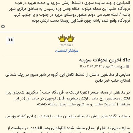
ت
المیادین و چند سایت سوری : تسلط ارتش سوریه بر محله عزیزه در غرب
فرودگاه حلب این محله میتونه حلقه وصل وراه رسیدن به مناطق مرکزی شهر
باشه / البته بعید می دونم منظور روستای عزیزه در جنوب و یا جنوب غرب
فرودگاه واقع شده باشه چون قبلا این روستا دست ارتش بوده
ب
ا
ل
ا
Captain II
سرلشکر آبشناسان
Re: آخرين تحولات سوريه
پ
پنج‌شنبه ۳ بهمن ۱۳۹۲, ۲:۴۵ ب.ظ
س
ت
منابعی از مخالفین داعش از تسلط کامل این گروه بر شهر منبج در ریف شمالی
استان حلب خبر دادن
در مناطقی از محله میسر (تقربا نزدیک به فرودگاه حلب ) درگیریها شدیدی بین
ارتش ومخالفین رخ داده . ارتش پیشروی قابل توجهی در جاده ای (در این
منطقه ) که مرکز حلب رو به شرق حلب وصل میکنه داشته
حمله جنگنده های ارتش به محله صالحین حلب با تعدادی زیادی کشته وزخمی
منابع خبری به نقل از صدای منتشر شده الظواهری رهبر القاعده: در خواست از