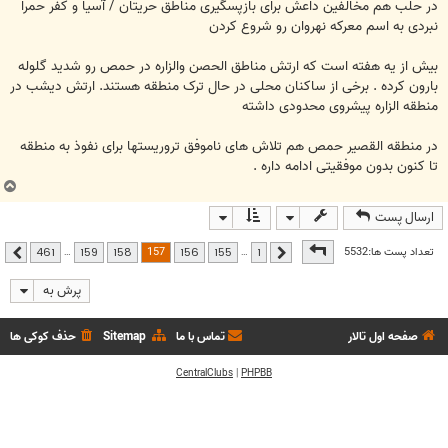
در حلب هم مخالفین داعش برای بازپسگیری مناطق حریتان / آسیا و کفر حمرا
نبردی به اسم معرکه نهروان رو شروع کردن
بیش از یه هفته است که ارتش مناطق الحصن والزاره در حمص رو شدید گلوله
بارون کرده . برخی از ساکنان محلی در حال ترک منطقه هستند. ارتش دیشب در
منطقه الزاره پیشروی محدودی داشته
در منطقه القصیر حمص هم تلاش های ناموفق تروریستها برای نفوذ به منطقه
تا کنون بدون موفقیتی ادامه داره .
ب
ا
ارسال پست
ل
ا
صفحه
157
از
461
157
تعداد پست ها:5532
…
…
461
159
158
156
155
1
قبلی
بعدی
پرش به
صفحه اول تالار
تماس با ما
Sitemap
حذف کوکی ها
CentralClubs
|
PHPBB