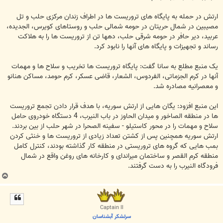
ارتش در حمله به پایگاه های تروریست ها در اطراف زندان مرکزی حلب و تل
مصیبین در شمال حریتان در حومه شمالی حلب و روستاهای کویرس، الجدیده،
عربید، دیر حافر در حومه شرقی حلب، دهها تن از تروریست ها را به هلاکت
رساند و تجهیزات و پایگاه های آنها را نابود کرد.
یک منبع مطلع به سانا گفت: پایگاه تروریست ها تخریب و سلاح ها و مهمات
آنها در کرم الجزماتی، الفردوس، الشعار، قاضی عسکر، کرم حومد، مساکن هنانو
و معصرانیه مصادره شد.
این منبع افزود: یگان هایی از ارتش سوریه، با هدف قرار دادن تجمع تروریست
ها در منطقه الصاخور و میدان الحاوز در باب النیرب، 4 دستگاه خودروی حامل
سلاح و مهمات را در محور کاستیلو - سفینه الصحرا در شهر حلب از بین بردند.
ارتش سوریه همچنین پس از کشتن تعداد زیادی از تروریست ها و خنثی کردن
بمب هایی که گروه های تروریستی در منطقه کار گذاشته بودند، کنترل کامل
منطقه کرم القصر و ساختمان میراندای و کارخانه های روغن واقع در شمال
فرودگاه النیرب را به دست گرفتند.
ب
ا
ل
ا
Captain II
سرلشکر آبشناسان