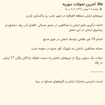
Re: آخرين تحولات سوريه
پ
دوشنبه ۷ بهمن ۱۳۹۲, ۹:۰۶ ب.ظ
س
ت
نیروهای ارتش منطقه الفرافره در شهر حلب رو پاکسازی کردن
ادامه درگیری های ارتش با مخالفین در محور عسالی -القدم (در ریف دمشق) و
پیشروی ارتش در این محور
اعدام 10 غیر نظامی توسط داعش در شهر منبج
حمله مخالفین داعش به شهرک کفر حمره در حومه حلب
حرکت یک ستون بزرگ از نیروهای داعش به سمت اطراف پادگان یگان 17 ارتش
در رقه
-------------
ایست بازرسی مشترک ارتش و گروههای مسلح در برزه