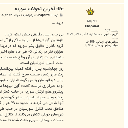
Re: آخرين تحولات سوريه
پ
توسط
Chaparral
»
پنج‌شنبه ۱ خرداد ۱۳۹۳, ۴:۱۵ ب.ظ
س
Major I
ت
درود ...
Chaparral
پست:
187
بی ب ی سی دقایقی پیش اعلام کرد :
تاریخ عضویت:
سه‌شنبه ۵ آذر ۱۳۸۷, ۱۱:۰۷
ب.ظ
تازه‌ترین گزارش‌ها از سوریه حاکی از آن
سپاس‌های ارسالی:
109 بار
گروه ناظران حقوق بشر سوریه که در بریتا
سپاس‌های دریافتی:
957 بار
هزاران نفر در زندانی که طی ماه های ا
منطقه‌ای که زندان در آن واقع شده، به ل
تحت کنترل شورشیان است.
روز چهارشنبه پس از آنکه کمیته بین‌المللی صلیب سرخ اجاز
پیتر مارر رئیس صلیب سرخ گفت که عملیا
رامی عبدالرحمان رئیس گروه ناظران حقوق
او به خبرگزاری فرانسه گفت: "این نیروها 
پیشروی‌های ارتش سوریه در حلب کمتر از
پیکارجویان جبهه النصره و سایر گروه‌های شورشی اسلامگرا در آوریل 
آنها تلاش می کردند تا حدود ۳۰۰۰ نفر را که اکنون در این زندان محبوس هستند، آزاد کنند.
مناطق تحت کنترل شورشیان در حلب طی چند
نیروهای دولتی تلاش می‌کنند تا کنترل ای
حملات نیروهای سوری باعث شده تا صدها غ