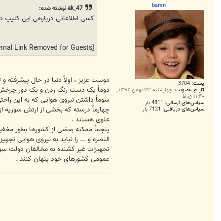
ت
bamn
ak_47 نوشته شده:
کسی اطلاعاتی دربارهی این کلیپ دا
[External Link Removed for Guests]
دوست عزیز ، اولاً دنیا در حال پیشرفته 
پست:
3704
دوماً یک دست رنگ زدن و یک دور چرخش نم
تاریخ عضویت:
چهارشنبه ۲۳ بهمن ۱۳۹۲,
۱۱:۴۰ ق.ظ
سوماً داشتن نیروی هوایی که به این راحت
سپاس‌های ارسالی:
4811 بار
چهارماً درسته که بخشی از ارتش سوریه از 
سپاس‌های دریافتی:
7121 بار
علوی هستند .
پنجماً ممکنه بعضی از کشورها بطور مخفیا
النصره و ... را نباید به نیروی هوایی ت
تجهیزات غیر کشنده به مخالفان دولت سور
عمومی کشورهای خود پنهان کنند .