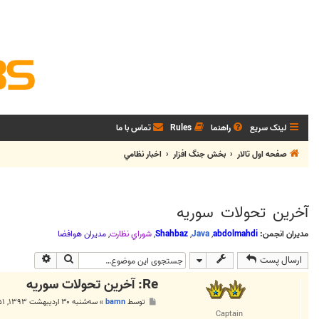
لینک سریع
راهنما
Rules
تماس با ما
صفحه اول تالار
بخش جنگ افزار
اخبار نظامي
آخرين تحولات سوريه
مدیران انجمن:
abdolmahdi
,
Java
,
Shahbaz
,
شوراي نظارت
,
مديران هوافضا
جستجو
جستجوی پی
ارسال پست
Re: آخرين تحولات سوريه
پ
توسط
bamn
»
سه‌شنبه ۳۰ اردیبهشت ۱۳۹۳, ۱۱:۵۱ ق.ظ
س
Captain