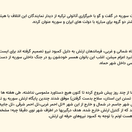
وریه در گفت و گو با خبرگزاری آناتولی ترکیه از دیدار نمایندگان این ائتلاف با ه
دو گروه برای مبارزه با دولت های ایران و سوریه عنوان کرده.
ه شمالی و غربی، فرماندهان ارتش به دلیل کمبود نیرو تصمیم گرفته اند برای ایست 
برد اعزام میشن. اغلب این بانوان همسر خودشون رو در جنگ داخلی سوریه از دست
سی داخل شهر حماه.
ا از چند روز پیش شروع کرده تا کنون هیچ دستاورد ملموسی نداشته. طی هفته ها و
ها تسنن این استان، سلاح بدست گرفتن) موفق شدند چندین پایگاه ارتش سوریه رو ت
 شهر جاسم در شمال و خارج از این شهر +تل احمر غربی،تل احمر شرقی ،تل جابیه
د که از کنترل ارتش خارج شده. هدف درگیریها در اطراف شهر نوی دقیقا چیه؛ مشخص
ست اونم با توجه به کمبود نیروهای حرفه ای ارتش.