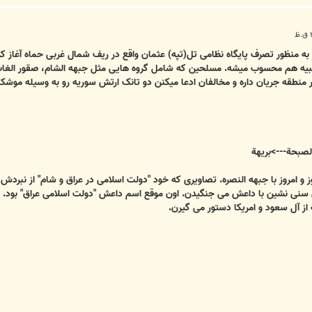
ه منظور تصرف پایگاه نظامی تل(تپه) عثمان واقع در ریف شمال غربی حماه آغاز کرد
ه هم محسوب میشه. مسلحین که شامل گروه هایی مثل جبهه الشام، صقور الغاب و 
منطقه جریان داره و مخالفان ادعا میکنن دو تانک ارتش سوریه رو به وسیله موشک
لصبحة--->بريهة
 و امروز با جبهه النصره. تصاویری که خود "دولت اسلامی در عراق و شام" از نبردش
ق سنی نشین با داعش می جنگیدن. اون موقع اسم داعش "دولت اسلامی عراق" بود.
آل سعود و امریکا دستور می گیرن.