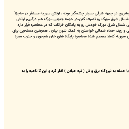
شروی در جبهه شرقی بسیار چشمگیر بوده . ارتش سوریه مستقر در حاجز(
ر شمال شرق مورک رو تصرف کنن.در حومه جنوبی مورک هم درگیری ارتش
ی شمال شرق مورک خودش رو به پادگان خزانات که در محاصره قرار داره
وبی و ریف حماه شمالی خواستن به کمک شون بیان . همچنین مسلحین برای
ارتش سوریه کاملا مصمم شده محاصره پایگاه های خان شیخون و جنوب معره
ارتش سوریه از 2 روز پیش عملیات خود را برای شکستن محاصره زندان مرکزی حلب و محاصره مخالفین مسلح در داخل شهر ، با حمله به نیروگاه برق و تل ( تپه حیلان ) آغاز کرد و این 2 ناحیه را به