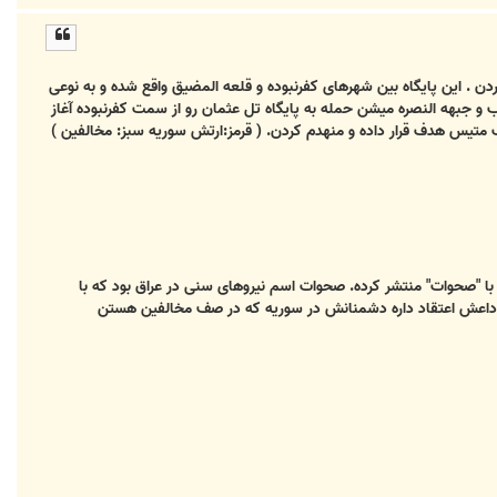
ا
ل
ا
ن . این پایگاه بین شهرهای کفرنبوده و قلعه المضیق واقع شده و به نوعی
جبهه النصره میشن حمله به پایگاه تل عثمان رو از سمت کفرنبوده آغاز
 متیس هدف قرار داده و منهدم کردن. ( قرمز:ارتش سوریه سبز: مخالفین )
 با "صحوات" منتشر کرده. صحوات اسم نیروهای سنی در عراق بود که با
 داعش اعتقاد داره دشمنانش در سوریه که در صف مخالفین هستن