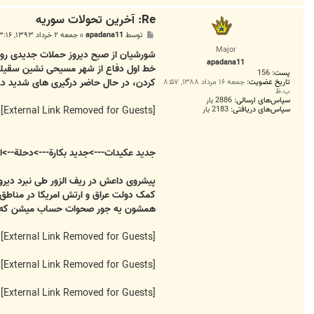
Re: آخرين تحولات سوريه
پ
توسط
apadana11
»
جمعه ۲ خرداد ۱۳۹۳, ۳:۱۶ ق.ظ
س
Major
ت
شورشیان از صبح دیروز حملات جدیدی رو ب
apadana11
خط اول دفاع از شهر مسیحی نشین سقیلبی
پست:
156
کردن، در حال حاضر درگیری های شدید در 
تاریخ عضویت:
جمعه ۱۶ مرداد ۱۳۸۸, ۸:۵۷
ب.ظ
سپاس‌های ارسالی:
2886 بار
[External Link Removed for Guests]
سپاس‌های دریافتی:
2183 بار
جديد عكيدات--->جديد بكارة--->دحلة-->ا
پیشروی داعش در ریف الزور طی نبرد دیروز
کمک دولت عراق و ارتش امریکا در مناط
همشون یه جور صحوات حساب میشن که از 
[External Link Removed for Guests]
[External Link Removed for Guests]
[External Link Removed for Guests]