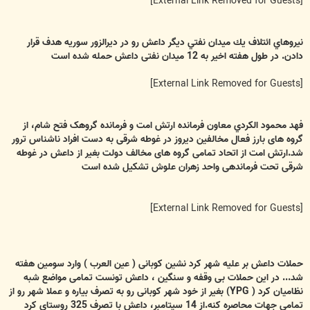
[External Link Removed for Guests]
نيروهاي ائتلاف يك ميدان نفتي ديگر داعش رو در ديرالزور سوريه هدف قرار
دادن. در طول هفته اخیر به 12 میدان نفتی داعش حمله شده است
[External Link Removed for Guests]
فهد محمود الكردي معاون فرمانده ارتش امت و فرمانده گروهک فتح شام، از
گروه های بارز فعال مخالفین دیروز در غوطه شرقی به دست افراد ناشناس ترور
شد.ارتش امت از اتحاد تمامی گروه های مخالف دولت بغیر از داعش در غوطه
شرقی تحت فرماندهی واحد زهران علوش تشکیل شده است
[External Link Removed for Guests]
حملات داعش بر علیه شهر کرد نشین کوبانی ( عین العرب ) وارد سومین هفته
شد... در این حملات بی وقفه و سنگین ، داعش تونست تمامی مواضع شبه
نظامیان کرد ( YPG) بغیر از خود شهر کوبانی رو به تصرف بیاره و عملا شهر رو از
تمامی جهات محاصره کنه.از 14 سپتامبر، داعش با تصرف 325 روستای کرد