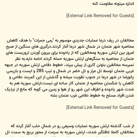
اندازه میتونه مقاومت کنه
[External Link Removed for Guests]
مخالفان در ریف درعا عملیات جدیدی موسوم به "رمی جمرات" با هدف کاهش
محاصره شهر عتمان در شمال شهر درعا آغاز کردند.درگیری های سنگین از صبح
امروز بین ارتش سوریه ومخالفین که از یادوده برای بیرون آوردن تروریست های
عتمان از محاصره به سنگرهای ارتش سوریه حمله کردند ادامه داره.به نظر
نمیرسه مخالفین بتونن کاری از پیش ببرند، خطوط دفاعی ارتش سوریه در جبهه
غربی عتمان توسط تل عرار و تل خضر در شمال و تیپ 285 و ایست و بازرسی
پانوراما در شهر درعا در جنوب تقویت میشه و گذشتن از این کمربند دفاعی و
کاهش یا شکستن محاصره از عتمان کار ساده ای نیست.ارتش سوریه هم به
شدت شهر یادوده و اطراف این شهر رو از هوا و زمین می کوبه که مانع از نزدیک
شدن افراد مسلح به خطوط دفاعی غرب عتمان بشه
[External Link Removed for Guests]
از شب گذشته ارتش سوریه عملیات وسیعی رو در شمال حلب آغاز کرده که
مخالفان کاملا غافلگیر شدند، ارتش سوریه به سرعت از محور بریج به سمت تل