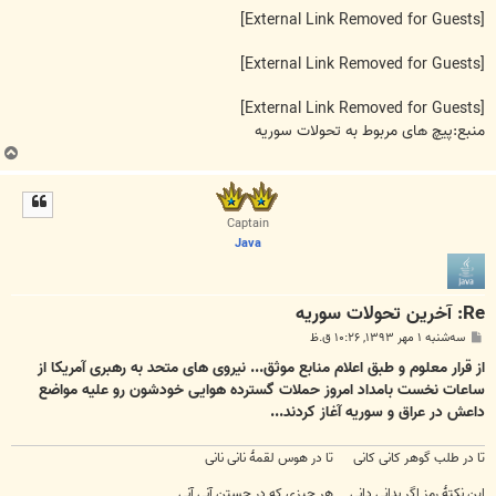
[External Link Removed for Guests]
[External Link Removed for Guests]
[External Link Removed for Guests]
منبع:پیچ های مربوط به تحولات سوریه
ب
ا
ل
ا
Captain
Java
Re: آخرين تحولات سوريه
پ
سه‌شنبه ۱ مهر ۱۳۹۳, ۱۰:۲۶ ق.ظ
س
ت
از قرار معلوم و طبق اعلام منابع موثق... نیروی های متحد به رهبری آمریکا از
ساعات نخست بامداد امروز حملات گسترده هوایی خودشون رو علیه مواضع
داعش در عراق و سوریه آغاز کردند...
تا در طلب گوهر کانی کانی تا در هوس لقمهٔ نانی نانی
این نکتهٔ رمز اگر بدانی دانی هر چیزی که در جستن آنی آنی