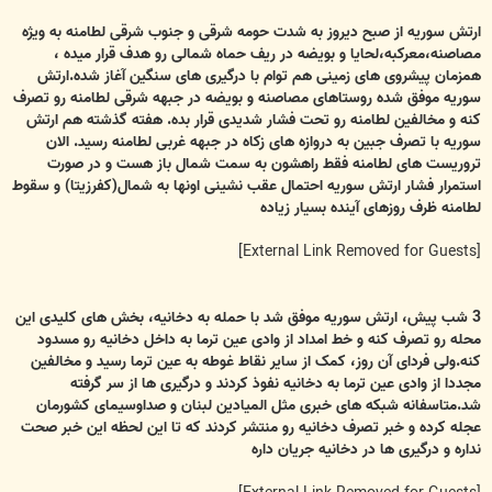
ارتش سوریه از صبح دیروز به شدت حومه شرقی و جنوب شرقی لطامنه به ویژه
مصاصنه،معرکبه،لحایا و بویضه در ریف حماه شمالی رو هدف قرار میده ،
همزمان پیشروی های زمینی هم توام با درگیری های سنگین آغاز شده.ارتش
سوریه موفق شده روستاهای مصاصنه و بویضه در جبهه شرقی لطامنه رو تصرف
کنه و مخالفین لطامنه رو تحت فشار شدیدی قرار بده. هفته گذشته هم ارتش
سوریه با تصرف جبین به دروازه های زکاه در جبهه غربی لطامنه رسید. الان
تروریست های لطامنه فقط راهشون به سمت شمال باز هست و در صورت
استمرار فشار ارتش سوریه احتمال عقب نشینی اونها به شمال(کفرزیتا) و سقوط
لطامنه ظرف روزهای آینده بسیار زیاده
[External Link Removed for Guests]
3 شب پیش، ارتش سوریه موفق شد با حمله به دخانیه، بخش های کلیدی این
محله رو تصرف کنه و خط امداد از وادی عین ترما به داخل دخانیه رو مسدود
کنه.ولی فردای آن روز، کمک از سایر نقاط غوطه به عین ترما رسید و مخالفین
مجددا از وادی عین ترما به دخانیه نفوذ کردند و درگیری ها از سر گرفته
شد.متاسفانه شبکه های خبری مثل المیادین لبنان و صداوسیمای کشورمان
عجله کرده و خبر تصرف دخانیه رو منتشر کردند که تا این لحظه این خبر صحت
نداره و درگیری ها در دخانیه جریان داره