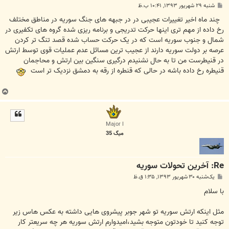
پ
شنبه ۲۹ شهریور ۱۳۹۳, ۱۰:۴۱ ب.ظ
س
ت
چند ماه اخیر تغییرات عجیبی در در جبهه های جنگ سوریه در مناطق مختلف
رخ داده از مهم تری اینها حرکت تدریجی و برنامه ریزی شده گروه های تکفیری در
شمال و جنوب سوریه است که در یک حرکت حساب شده قصد تنگ تر کردن
عرصه بر دولت سوریه دارند از عجیب ترین مسائل عدم عملیات قوی توسط ارتش
در قنیطرست من تا به حال نشنیدم درگیری سنگین بین ارتش و محاجمان
قنیطره رخ داده باشه در حالی که قنطره از رقه به دمشق نزدیک تر است
ب
ا
ل
ا
Major I
میگ 35
Re: آخرين تحولات سوريه
پ
یک‌شنبه ۳۰ شهریور ۱۳۹۳, ۱:۳۵ ق.ظ
س
ت
با سلام
مثل اینکه ارتش سوریه تو شهر جوبر پیشروی هایی داشته به عکس هاس زیر
توجه کنید تا خودتون متوجه بشید،امیدوارم ارتش سوریه هر چه سریعتر کار