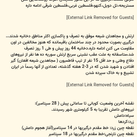
مستریحه،تل دویل،کنهو،فلسطین غربی،فلسطین شرقی ادامه داره
[External Link Removed for Guests]
ارتش و مجاهدان شیعه موفق به تصرف و پاکسازی اکثر مناطق دخانیه شدند...
درگیری بصورت محدود در چند ساختمان باقیمانده که هنوز مخالفین در اون
مقاومت می کنن ادامه داره.دخانیه 44 روز پیش و طی 1 روز تصرف
شد،متاسفانه به علت عقب نشینی سریع ارتش سوریه ده ها نفر از نیروهای
دفاع وطنی و حد اقل 15 نفر از تیپ فاطمیون ( مجاهدین شیعه افغان) گیر
افتادن و شهید شدن که در 3-2 هفته گذشته، تعدادی از آنها رسماً در ایران
تشییع و به خاک سپرده شدن
[External Link Removed for Guests]
نقشه آخرین وضعیت کوبانی تا ساعاتی پیش ( 28 سپتامبر):
نیروهای داعش تقریبا به 5 کیلومتری شهر رسیدند.
سیاه:داعش
زرد:کردها
نقطه چین زرد: خط مقدم درگیریها در 14 سپتامبر(آغاز هجوم داعش)
نقطه چین نارنجی:خط مقدم درگیریها در 18 سپتامبر