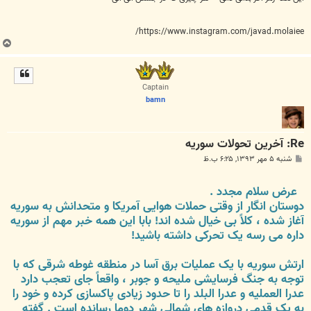
https://www.instagram.com/javad.molaiee/
ب
ا
ل
ا
Captain
bamn
Re: آخرين تحولات سوريه
پ
شنبه ۵ مهر ۱۳۹۳, ۶:۲۵ ب.ظ
س
ت
عرض سلام مجدد .
دوستان انگار از وقتی حملات هوایی آمریکا و متحدانش به سوریه
آغاز شده ، کلاً بی خیال شده اند! بابا این همه خبر مهم از سوریه
داره می رسه یک تحرکی داشته باشید!
ارتش سوریه با یک عملیات برق آسا در منطقه غوطه شرقی که با
توجه به جنگ فرسایشی ملیحه و جوبر ، واقعاً جای تعجب دارد
عدرا العملیه و عدرا البلد را تا حدود زیادی پاکسازی کرده و خود را
به یک قدمی دروازه های شمالی شهر دوما رسانده است . گفته