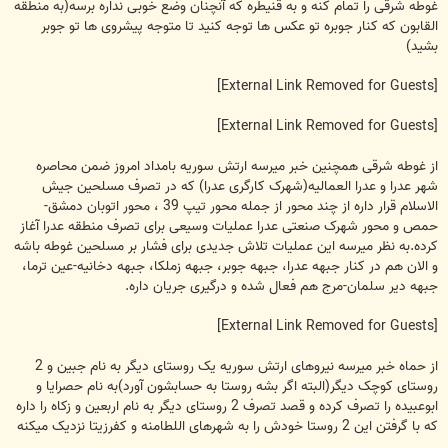
غوطه شرقی را تمام کنه و به قنیطره که آنچنان وضع خوبی نداره برسه(به منطقه
القابون که کنار جوبره تو عکس ها توجه کنید تا متوجه پیشروی ها تو جوبر
بشید)
[External Link Removed for Guests]
[External Link Removed for Guests]
از غوطه شرقی همچنین خبر میرسه ارتش سوریه بامداد امروز ضمن محاصره
شهر عدرا و عدرا العمالیه(شهرک کارگری عدرا) که در تصرف مسلحین جیش
الاسلام قرار داره از چند محور از جمله محور تیپ 39 ، محور اتوبان دمشق-
حمص و محور شهرک صنعتی عدرا عملیات وسیعی برای تصرف منطقه عدرا آغاز
کرده.به نظر میرسه این عملیات تلاش جدیدی برای فشار بر مسلحین غوطه باشه
و الان هم در کنار جبهه عدرا، جبهه جوبر، جبهه زملکا، جبهه دخانیه-عین ترما،
جبهه دیر سلمان-مرج هم فعال شده و درگیری جریان داره.
[External Link Removed for Guests]
از حماه خبر میرسه نیروهای ارتش سوریه یک روستای دیگر به نام جبین و 2
روستای کوچک دیگر(البته اگر بشه روستا به حسابشون آورد)به نام حصرایا و
ابوعبیده را تصرف کرده و قصد تصرف 2 روستای دیگر به نام اربعین و زکاه را داره
که با گرفتن این 2 روستا خودش را به شهرهای اللطامنه و کفرزیتا نزدیک میکنه