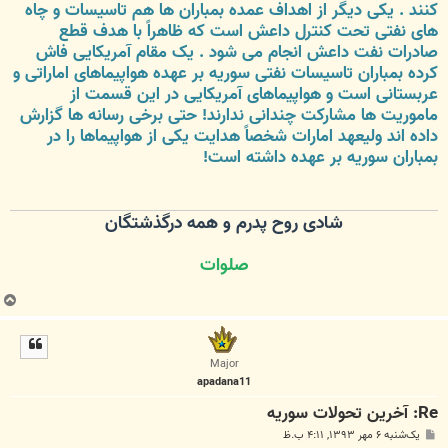
کنند . یکی دیگر از اهداف عمده بمباران ها هم تاسیسات و چاه
های نفتی تحت کنترل داعش است که ظاهراً با هدف قطع
صادرات نفت داعش انجام می شود . یک مقام آمریکایی فاش
کرده بمباران تاسیسات نفتی سوریه بر عهده هواپیماهای اماراتی و
عربستانی است و هواپیماهای آمریکایی در این قسمت از
ماموریت ها مشارکت چندانی ندارند! حتی برخی رسانه ها گزارش
داده اند ولیعهد امارات شخصاً هدایت یکی از هواپیماها را در
بمباران سوریه بر عهده داشته است!
شادی روح پدرم و همه درگذشتگان
صلوات
ب
ا
ل
ا
Major
apadana11
Re: آخرين تحولات سوريه
پ
یک‌شنبه ۶ مهر ۱۳۹۳, ۴:۱۱ ب.ظ
س