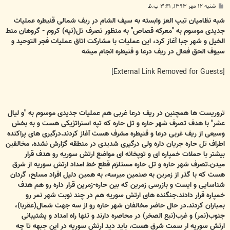
پ
شنبه ۱۲ مهر ۱۳۹۳, ۳:۴۱ ب.ظ
س
ت
شبه نظامیان تیپ العز وابسته به سیف الشام در ریف شمالی قنیطره عملیات
جدیدی موسوم به "معرکه قصاص" به منظور تصرف تل(تپه) کروم - گروهان منط
الخیل و شهر جبا آغاز کرد، این عملیات با مشارکت اتاق عملیات فجر التوحید و
سیوف الحق فعال در ریف درعا و قنیطره انجام میشه
[External Link Removed for Guests]
تروریست ها همچنین در ریف درعا غربی هم عملیات جدیدی موسوم به "و لیال
عشر" با هدف تصرف شهر حاره و تل حاره که تپه استراتژیکی هست و به بخش
وسیعی از ریف غربی درعا و قنیطره مشرف هست آغاز کردند.درگیری های پراکنده
اطراف تل حاره جریان داره ولی درگیری شدیدی در منطقه گزارش نشده. مخالفین
بیشتر با حملات خمپاره ای و توپخانه ای مواضع ارتش سوریه رو هدف قرار
میدن.تصرف شهر حاره و تل حاره مستلزم قطع خط امداد ارتش سوریه از شرق
هست که با گذر از زمرین به صنمین میرسه، به همین دلیل افراد مسلح، گردان
شناسایی و ایست و بازرسی زمرین که بین حاره-زمرین قرار داره رو هم هدف
خمپاره قرار دادند.جنگنده های ارتش سوریه هم در چند نوبت شهر نمر رو
بمباران کردند.در حال حاضر مخالفان شهر حاره رو از سه جهت شمال(عقربا)،
جنوب(نمر) و غرب(نبع الصخر) در محاصره دارند و تنها راه امداد و پشتیبانی
ارتش سوریه ار سمت شرق هست. باید دید ارتش سوریه در این جبهه تا چه