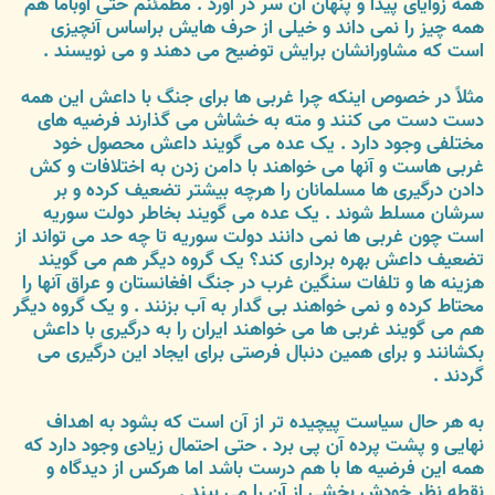
همه زوایای پیدا و پنهان آن سر در آورد . مطمئنم حتی اوباما هم
همه چیز را نمی داند و خیلی از حرف هایش براساس آنچیزی
است که مشاورانشان برایش توضیح می دهند و می نویسند .
مثلاً در خصوص اینکه چرا غربی ها برای جنگ با داعش این همه
دست دست می کنند و مته به خشاش می گذارند فرضیه های
مختلفی وجود دارد . یک عده می گویند داعش محصول خود
غربی هاست و آنها می خواهند با دامن زدن به اختلافات و کش
دادن درگیری ها مسلمانان را هرچه بیشتر تضعیف کرده و بر
سرشان مسلط شوند . یک عده می گویند بخاطر دولت سوریه
است چون غربی ها نمی دانند دولت سوریه تا چه حد می تواند از
تضعیف داعش بهره برداری کند؟ یک گروه دیگر هم می گویند
هزینه ها و تلفات سنگین غرب در جنگ افغانستان و عراق آنها را
محتاط کرده و نمی خواهند بی گدار به آب بزنند . و یک گروه دیگر
هم می گویند غربی ها می خواهند ایران را به درگیری با داعش
بکشانند و برای همین دنبال فرصتی برای ایجاد این درگیری می
گردند .
به هر حال سیاست پیچیده تر از آن است که بشود به اهداف
نهایی و پشت پرده آن پی برد . حتی احتمال زیادی وجود دارد که
همه این فرضیه ها با هم درست باشد اما هرکس از دیدگاه و
نقطه نظر خودش بخشی از آن را می بیند .