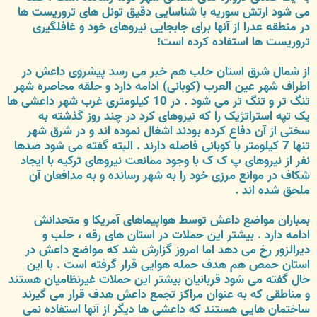
می شود ارتش سوریه با شناسایی دقیق تونل های تروریست ها
در منطقه عدرا از آنها برای جابجایی نیروهای خود و غافلگیری
تروریست ها استفاده کرده است!
از شمال شرق استان حلب هم خبر می رسد پیشروی داعش در
اطراف شهر عین العرب (کوبانی) ادامه دارد و حلقه محاصره شهر
تنگ تر و تنگ تر می شود . در 10 کیلومتری غرب شهر داعشی ها
یک تپه استراتژیک را که نیروهای کرد در چند روز گذشته به
سختی از آن دفاع کرده بودند اشغال نموده اند و در شرق شهر
تنها 7 کیلومتر با کوبانی فاصله دارند . البته گفته می شود صدها
نفر از نیروهای پ ک ک با وجود ممانعت نیروهای ترکیه با ایجاد
شکاف در موانع مرزی خود را به شهر رسانده و به مدافعان آن
ملحق شده اند .
بمباران مواضع داعش توسط هواپیماهای آمریکا و متحدانش
ادامه دارد . بیشتر این حملات در استان های رقه ، حلب و
دیرالزور رخ می دهد اما امروز گزارش شد که مواضع داعش در
استان حمص هم هدف حمله هوایی قرار گرفته است . با این
حال گفته می شود قربانیان بیشتر این حملات غیرنظامیان هستند
و مناطقی که به عنوان مراکز تجمع داعش هدف قرار می گیرند
ساختمان هایی هستند که داعشی ها دیگر از آنها استفاده نمی