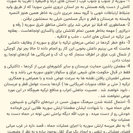
1- سوریه از جنوب و جنوب غرب ( استان های درعا و قنیطره ) تقریبا به صورت
کاملی از دست رفته هستش به جز استان دروزی نشین سویدا که از طریق ولید
جنبلاط ارتباطات خوبی با گروه سعد حریری دارن به خاطر همین هنوز النصره
وابسته به عربستان و قطر و دیگر مسلحین خیلی به سمتشون نرفتن .
2- همانطوری که قبلا نیز عرض شد برای داعش مناطق شرق سوریه ( رقه و
دیرالزور ) مهمه بخاطر همین تمام تلاشش برای پاکسازی اونجاهاست . بعلاوه
مرز ترکیه در استان های ادلب ، حلب و لاذقیه .
3- دفع خطر کردها در تمامی مرزهای ترکیه با عراق و سوریه از وظایف داعشی
هاست که می بینیم داعش بخوبی این کار رو انجام داده تا حالا بجز نوار کوچکی
از شمال غرب عراق در اطراف سنجار که پ ک ک و امریکایی ها کردهای اونجا رو
نجات دادن .
4- مطمئن باشین حمایت عربستان و سایر کشورهای عربی از کردها ، تاکتیکی و
فقط در قبال حکومت های شیعی عراق و سکولار-علوی سوریه می باشد و به
محض اطمینان یافتن نقشه ها به سرعت عوض شده و با همراهی و همکاری
ترکیه ( حتی بر خلاف منویات امریکایی ها ) کردها بدست عوامل قطر و عربستان
، نابود خواهند شد . عصبیت جاهلی اعراب و منافع ترکیه هیچگاه در این مورد
عوض نخواهند شد .
5- احتمال کشته شدن سرهنگ سهیل حسن در نبردهای ناگهانی و شبیخون
های حماه میره . با شهادت ایشان مطمئنا ارتش سوریه طلایی ترین فرمانده
خودش رو از دست میده . و حزب الله دیگه براحتی نمی تونه در حماه دست به
عملیات بزنه .
6- به نظر میرسه ارتش سوریه با اجرای عملیات حماه ، قصد داره در غرب میانی
فضای عملیاتی و تنفس و ایجاد یک مرکز ثقل بوجود بیاره و به نظر از وضعیت