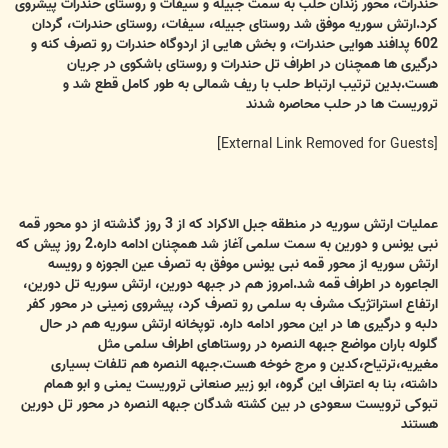
حندرات، محور زندان حلب به سمت جبیله و سیفات و روستای حندرات پیشروی
کرد.ارتش سوریه موفق شد روستای جبیله، سیفات، روستای حندرات، گردان
602 پدافند هوایی حندرات، و بخش هایی از اردوگاه حندرات رو تصرف کنه و
درگیری ها همچنان در اطراف تل حندرات و روستای باشکوی در جریان
هست.بدین ترتیب ارتباط حلب با ریف شمالی به طور کامل قطع شد و
تروریست ها در حلب محاصره شدند
[External Link Removed for Guests]
عملیات ارتش سوریه در منطقه جبل الاکراد که از 3 روز گذشته از دو محور قمه
نبی یونس و دورین به سمت سلمی آغاز شد همچنان ادامه داره.2 روز پیش که
ارتش سوریه از محور قمه نبی یونس موفق به تصرف عین الجوزه و رویسه
الجاعوره در اطراف قمه شد.امروز هم در جبهه دورین، ارتش سوریه تل دورین،
ارتفاع استراتژیک مشرف به سلمی رو تصرف کرد، پیشروی زمینی در محور کفر
دلبه و درگیری ها در این محور ادامه داره. توپخانه ارتش سوریه هم در حال
گلوله باران مواضع جبهه النصره در روستاهای اطراف سلمی مثل
مغیریه،ترتیاح،کدین و مرج خوخه هست.جبهه النصره هم تلفات بسیاری
داشته، بنا به اعتراف این گروه، ابو زبیر صنعانی تروریست یمنی و ابو همام
تبوکی ترویست سعودی در بین کشته شدگان جبهه النصره در محور تل دورین
هستند