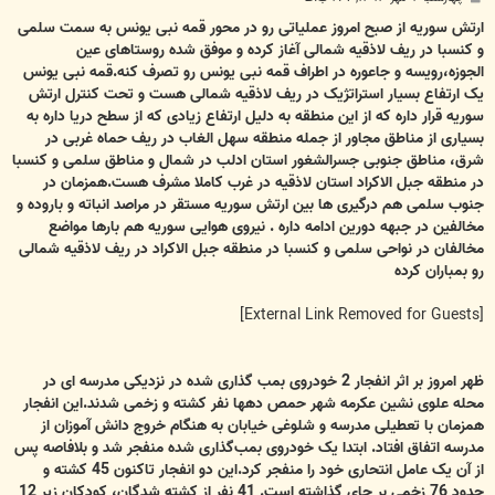
س
ت
ارتش سوریه از صبح امروز عملیاتی رو در محور قمه نبی یونس به سمت سلمی
و کنسبا در ریف لاذقیه شمالی آغاز کرده و موفق شده روستاهای عین
الجوزه،رویسه و جاعوره در اطراف قمه نبی یونس رو تصرف کنه.قمه نبی یونس
یک ارتفاع بسیار استراتژیک در ریف لاذقیه شمالی هست و تحت کنترل ارتش
سوریه قرار داره که از این منطقه به دلیل ارتفاع زیادی که از سطح دریا داره به
بسیاری از مناطق مجاور از جمله منطقه سهل الغاب در ریف حماه غربی در
شرق، مناطق جنوبی جسرالشغور استان ادلب در شمال و مناطق سلمی و کنسبا
در منطقه جبل الاکراد استان لاذقیه در غرب کاملا مشرف هست.همزمان در
جنوب سلمی هم درگیری ها بین ارتش سوریه مستقر در مراصد انباته و باروده و
مخالفین در جبهه دورین ادامه داره . نیروی هوایی سوریه هم بارها مواضع
مخالفان در نواحی سلمی و کنسبا در منطقه جبل الاکراد در ریف لاذقیه شمالی
رو بمباران کرده
[External Link Removed for Guests]
ظهر امروز بر اثر انفجار 2 خودروی بمب گذاری شده در نزدیکی مدرسه ای در
محله علوی نشین عکرمه شهر حمص دهها نفر کشته و زخمی شدند.این انفجار
همزمان با تعطیلی مدرسه و شلوغی خیابان به هنگام خروج دانش آموزان از
مدرسه اتفاق افتاد. ابتدا یک خودروی بمب‌گذاری شده منفجر شد و بلافاصه پس
از آن یک عامل انتحاری خود را منفجر کرد.این دو انفجار تاکنون 45 کشته و
حدود 76 زخمی بر جای گذاشته است. 41 نفر از کشته شدگان، کودکان زیر 12