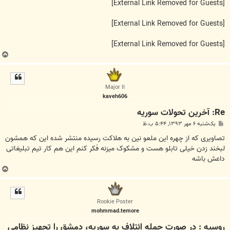
[External Link Removed for Guests]
[External Link Removed for Guests]
[External Link Removed for Guests]
ب
ا
ل
ا
Major II
kaveh606
Re: آخرين تحولات سوريه
پ
یک‌شنبه ۶ مهر ۱۳۹۳, ۵:۴۴ ب.ظ
س
ت
تصاویری که از چهره این ملعو نین به هلاکت رسیده منتشر شده این که همشون
لبخند زدن خیلی تابلو هست و مشکوک میزنه فکر کنم این هم کار تیم تبلیغاتی
داعش باشه
ب
ا
ل
ا
Rookie Poster
mohmmad.temore
روسیه : در صورت حمله ائتلاف به سوریه، دمشق را تجهیز نظامی