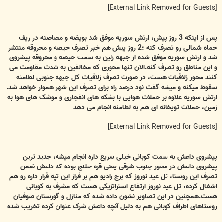
[External Link Removed for Guests]
پس از اینکه 3 روز پیش، ارتش سوریه موفق شد بویضه و مصاصنه در ریف
حماه شمالی رو تصرف کنه ؛2 روز پیش هم خبر تصرف حیصه و محروقه منتشر
شد و ارتش سوریه موفق شده از جبهه زلین به سمت حیصه و محروقه پیشروی
و این مناطق رو تصرف کنه.الان تنها محوری که مخالفین به شدت مقاومت می
کنند محور زلاقیات هست، در صورت تصرف زلاقیات کل جبهه جنوبی لطامنه
سقوط میکنه و میشه گفت نود درصد راه برای تصرف این شهر هموار خواهد شد.
ارتش سوریه علاوه بر حملات هوایی با بشکه های انفجاری و موشک های هوا به
زمین، حملات توپخانه ای هم به لطامنه انجام می دهد
[External Link Removed for Guests]
پیشروی داعش به سمت کوبانی خیلی سریع داره انجام میشه، جدید ترین
پیشروی داعش در محور جنوب شرقی یعنی قره حلنج بوده که داعش ضمن
تصرف این روستا، تل عید نوروز که برج رادیو هم بر فراز این تپه قرار داره رو هم
اشغال کرده، تل عید نوروز ارتفاع استراتژیکی هست که مشرف به کوبانی
هست.همچنین در این تصاویر نشون داده شده که منازل و گورستان صوفیان
روستاهای اطراف کوبانی هم به دلیل آنچه داعش شرک عنوان کرده تخریب شده