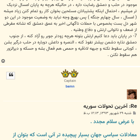
موجود در حلب و دمشق رضایت داره ، در حالیکه هرچه به پایان امسال نزدیک
تر میشیم ، احتمال اینکه پشتیبانان مسلحین بخوان کار رو تمام کنن زیاد میشه
( امسال ، سال چهارم جنگه ) پس بهیچ وجه نباید به وضعیت موجود در این دو
شهر دل بست بخصوص با حملات ناگهانی اخیر به عمق دمشق که نشانه مفرطی
از ضعف و ناتوانی ارتش و دفاع وطنیه .
7- در پایان باید دعا کنیم ارتش بتونه هرچه زودتر جوبر رو آزاد کنه ، از جنوب
دمشق نذاره دشمن بیشتر نفوذ کنه ، النصره و داعش دوباره در حلب درگیر بشن
، کوبانی سقوط نکنه و جبهه لاذقیه و حمص هم فعال بشه و حسکه و دیرالزور
هم سقوط نکنن .
ب
ا
ل
ا
Captain
bamn
Re: آخرين تحولات سوريه
پ
شنبه ۲۹ شهریور ۱۳۹۳, ۱۲:۱۳ ب.ظ
س
با عرض سلام مجدد .
ت
معادلات سیاسی جهان بسیار پیچیده تر آنی است که بتوان از