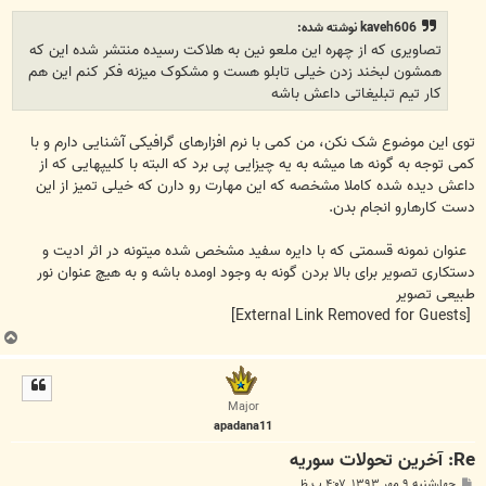
ت
kaveh606 نوشته شده:
تصاویری که از چهره این ملعو نین به هلاکت رسیده منتشر شده این که
همشون لبخند زدن خیلی تابلو هست و مشکوک میزنه فکر کنم این هم
کار تیم تبلیغاتی داعش باشه
توی این موضوع شک نکن، من کمی با نرم افزارهای گرافیکی آشنایی دارم و با
کمی توجه به گونه ها میشه به یه چیزایی پی برد که البته با کلیپهایی که از
داعش دیده شده کاملا مشخصه که این مهارت رو دارن که خیلی تمیز از این
دست کارهارو انجام بدن.
عنوان نمونه قسمتی که با دایره سفید مشخص شده میتونه در اثر ادیت و
دستکاری تصویر برای بالا بردن گونه به وجود اومده باشه و به هیچ عنوان نور
طبیعی تصویر
[External Link Removed for Guests]
ب
ا
ل
ا
Major
apadana11
Re: آخرين تحولات سوريه
پ
چهارشنبه ۹ مهر ۱۳۹۳, ۴:۰۷ ب.ظ