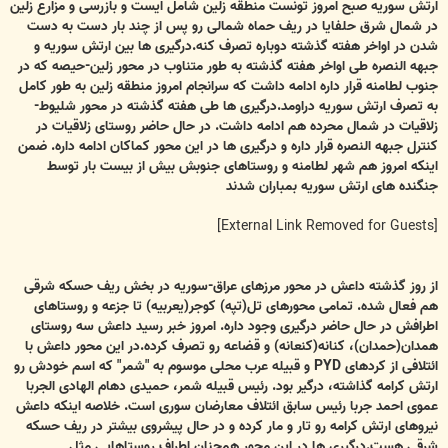
ارتش سوریه صبح امروز تونست منطقه زلین شامل ایست و بازرسی و مزارع زلین
در شمال شرق حلفایا در ریف حماه شمالی رو پس از چند بار دست به دست
شدن در اواخر هفته گذشته دوباره تصرف کنه.درگیری ها بین ارتش سوریه و
جبهه النصره طی اواخر هفته گذشته به طور متناوب در محور زلین-حیصه که در
جنوب لطامنه قرار داره ادامه داشت که سرانجام امروز منطقه زلین به طور کامل
به تصرف ارتش سوریه دراومد.درگیری ها طی هفته گذشته در محور شلیوط-
زلاقیات در شمال محرده هم ادامه داشت. در حال حاضر روستای زلاقیات در
کنترل جبهه النصره قرار داره و درگیری ها در این محور کماکان ادامه داره. ضمن
اینکه امروز هم شهر لطامنه و روستاهای جنوبش بیش از بیست بار توسط
جنگنده های ارتش سوریه بمباران شدند
[External Link Removed for Guests]
از روز گذشته داعش در محور مرزهای عراق-سوریه در بخش ریف حسکه شرقی
هم فعال شده. تمامی محورهای تل(تپه) کوجر(یعربیه) تا جزعه و روستاهای
اطرافش در حال حاضر درگیری وجود داره. امروز خبر رسید داعش سه روستای
همدان(حمدان)، کنانه(کنعانه) و قضاعه رو تصرف کرده.در این محور داعش با
ائتلافی از کردهای PYD و قبیله عرب محلی موسوم به "شمر" که اسم خودش رو
ارتش کرامه گذاشته، درگیر بود. رئیس قبیله شمر، حمیدی دهام الهادی الجربا
عموی احمد جربا رئیس سابق ائتلاف معارضان سوری است. خلاصه اینکه داعش
نیروهای ارتش کرامه رو تار و مار کرده و در حال پیشروی بیشتر در ریف حسکه
شرقی هست.درگیری ها در این محور همچنان اطراف روستاهایی مثل