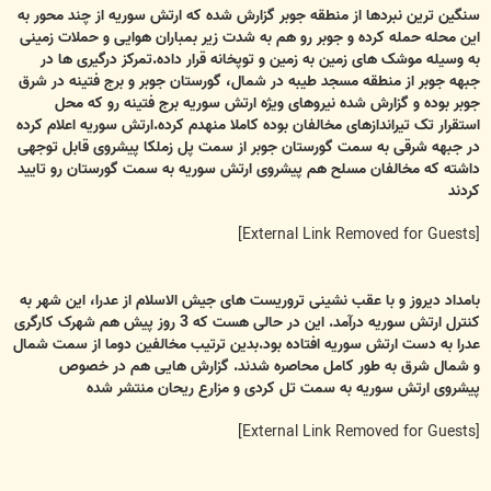
ت
سنگین ترین نبردها از منطقه جوبر گزارش شده که ارتش سوریه از چند محور به
این محله حمله کرده و جوبر رو هم به شدت زیر بمباران هوایی و حملات زمینی
به وسیله موشک های زمین به زمین و توپخانه قرار داده.تمرکز درگیری ها در
جبهه جوبر از منطقه مسجد طیبه در شمال، گورستان جوبر و برج فتینه در شرق
جوبر بوده و گزارش شده نیروهای ویژه ارتش سوریه برج فتینه رو که محل
استقرار تک تیراندازهای مخالفان بوده کاملا منهدم کرده.ارتش سوریه اعلام کرده
در جبهه شرقی به سمت گورستان جوبر از سمت پل زملکا پیشروی قابل توجهی
داشته که مخالفان مسلح هم پیشروی ارتش سوریه به سمت گورستان رو تایید
کردند
[External Link Removed for Guests]
بامداد دیروز و با عقب نشینی تروریست های جیش الاسلام از عدرا، این شهر به
کنترل ارتش سوریه درآمد. این در حالی هست که 3 روز پیش هم شهرک کارگری
عدرا به دست ارتش سوریه افتاده بود.بدین ترتیب مخالفین دوما از سمت شمال
و شمال شرق به طور کامل محاصره شدند. گزارش هایی هم در خصوص
پیشروی ارتش سوریه به سمت تل کردی و مزارع ریحان منتشر شده
[External Link Removed for Guests]