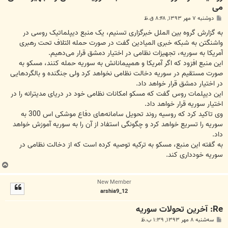
می
پ
دوشنبه ۷ مهر ۱۳۹۳, ۸:۴۸ ق.ظ
س
ت
به گزارش گروه بین الملل خبرگزاری تسنیم، یک منبع دیپلماتیک روسی در
واشنگتن به شبکه خبری المیادین گفت در صورت حمله ائتلاف تحت رهبری
آمریکا به سوریه، تجهیزات نظامی در اختیار دمشق قرار می‌دهیم.
این منبع افزود که اگر آمریکا و همپیمانانش به سوریه حمله کنند، مسکو به
صورت مستقیم در سوریه دخالت نظامی نخواهد کرد ولی جنگنده و بالگردهایی
در اختیار دمشق قرار خواهد داد.
این دیپلمات روس گفت که مسکو امکانات نظامی خود در دریای مدیترانه را در
اختیار سوریه قرار خواهد داد.
وی تاکید کرد که روسیه روند تحویل سامانه‌های دفاع موشکی اس 300 به
سوریه را تسریع خواهد کرد و چگونگی استفاد از آن را به سوریه آموزش خواهد
داد.
به گفته این منبع، مسکو به ترکیه توصیه کرده است که از دخالت نظامی در
سوریه خودداری کند.
ب
ا
New Member
ل
arshia9_12
ا
Re: آخرين تحولات سوريه
پ
سه‌شنبه ۸ مهر ۱۳۹۳, ۱:۳۹ ب.ظ
س