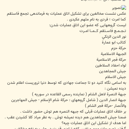
س
ت
ﻋﮑﺲ ﻧﺸﺴﺖ ﻣﺨﺎﻟﻐﯿﻦ ﺑﺮﺍﯼ ﺗﺸﮑﯿﻞ ﺍﺗﺎﻕ ﻋﻤﻠﯿﺎﺕ ﺑﻪ ﻓﺮﻣﺎﻧﺪﻫﯽ ﺗﺠﻤﻊ ﻓﺎﺳﺘﻘﻢ
ﮐﻤﺎ ﺍﻣﺮﺕ ؛ ﻓﺮﺩﯼ ﺑﻪ ﻧﺎﻡ ﻣﻠﻬﻢ ﻋﮑﯿﺪﯼ .
ﻟﯿﺴﺖ ﮔﺮﻭﻫﻬﺎﯾﯽ ﮐﻪ ﻋﻀﻮ ﺍﯾﻦ ﺍﺗﺎﻕ ﻋﻤﻠﯿﺎﺕ ﺷﺪﻥ:
ﺗــﺠــﻤــﻊ ﻓﺎﺳــﺘﻘﻢ ﻛـــﻤـــﺎ ﺍﻣــﺮﺕ
ﻧﻮﺭ ﺍﻟﺪﻳﻦ ﺍﻟﺰﻧﻜﻲ
ﻛﺘﺎﺋﺐ ﺍﺑﻮ ﻋﻤﺎﺭﺓ
ﺣﺮﻛﺔ ﺣﺰﻡ
ﺍﻟﺠﺒﻬﺔ ﺍﻻﺳﻼﻣﻴﺔ
ﺣﺮﻛﺔ ﻓﺠﺮ ﺍﻻﺳﻼﻣﻴﺔ
ﻟﻮﺍﺀ ﺍﺣﻔﺎﺩ ﺍﻟﺴﻼﻃﻴﻦ
ﺟﻴﺶ ﺍﻟﻤﺠﺎﻫﺪﻳﻦ
ﺟﻴﺶ ﺍﻻﺳﻼﻡ
ﺑﻪ ﺍﺳﺎﻣﯽ ﻧﮕﺎﻩ ﮐﻨﯿﺪ ﺩﻭ ﺗﺎ ﺟﻤﺎﻋﺖ ﺟﻬﺎﺩﯼ ﮐﻪ ﺗﻮﺳﻂ ﺩﻧﯿﺎ ﺗﺮﻭﺭﯾﺴﺖ ﺍﻋﻼﻡ ﺷﺪﻥ
ﺩﯾﺪﻩ ﻧﻤﯿﺸﻦ :
ﺟﺒﻬﺔ ﺍﻟﻨﺼﺮﺓ ﻻﻫﻞ ﺍﻟﺸﺎﻡ ‏( ﻧﻤﺎﯾﻨﺪﻩ ﺭﺳﻤﯽ ﺍﻟﻘﺎﻋﺪﻩ ﺩﺭ ﺳﻮﺭﯾﻪ ‏)
ﺟﺒﻬﺔ ﺍﻧﺼﺎﺭ ﺍﻟﺪﯾﻦ ‏( ﺷﺎﻣﻞ ﮔﺮﻭﻫﻬﺎﯼ : ﺣﺮﻛﺔ ﺷﺎﻡ ﺍﻹﺳﻼﻡ - ﺟﻴﺶ ﺍﻟﻤﻬﺎﺟﺮﻳﻦ
ﻭﺍﻷﻧﺼﺎﺭ -ﺣﺮﻛﺔ ﻓﺠﺮ ﺍﻟﺸﺎﻡ ‏)
ﺑﺮ ﺧﻼﻑ ﺍﺗﺎﻕ ﻋﻤﻠﯿﺎﺕ ﻗﺒﻠﯽ ﮐﻪ ﺟﺒﻬﻪ ﺍﻟﻨﺼﺮﻩ ﻫﻢ ﺗﻮﺵ ﺣﻀﻮﺭ ﺩﺍﺷﺖ .
ﺿﻤﻨﺎ ﺟﯿﺶ ﺍﻟﻤﺠﺎﻫﺪﯾﻦ ﻫﻢ ﺩﯾﺪﻩ ﻧﻤﯿﺸﻪ ﺗﻮﺵ . ﺑﻪ ﻧﻈﺮ ﻣﯿﺎﺩ ﮐﻼ ﮐﺸﯿﺪﻥ ﻋﻘﺐ .
ﺍﻣﺎ ﻫﺪﻑ ﺍﺯ ﺗﺸﮑﯿﻞ ﺍﯾﻦ ﺍﺗﺎﻕ ﻋﻤﻠﯿﺎﺕ ﭼﯿﻪ؟
ﮔﺮﻓﺘﻦ ﺗﺼﻤﯿﻤﺎﺕ ﻣﻬﻢ ﻭ ﺗﻐﯿﯿﺮ ﮐﻔﻪ ﺗﺮﺍﻭﺯﯼ ﻗﺪﺭﺕ ﺩﺭ ﺣﻠﺐ ﺑﻪ ﻧﻔﻊ ﻣﺨﺎﻟﻔﯿﻦ .