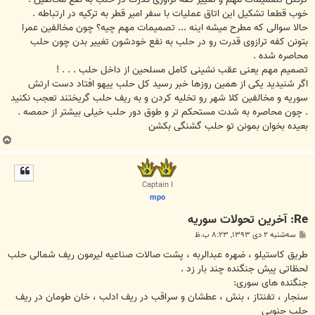
ﺧﻮﺏ ﻗﻄﻌﺎ ﺗﺸﮑﯿﻞ ﺍﯾﻦ ﺍﺗﺎﻕ ﻋﻤﻠﯿﺎﺕ ﺑﺎ ﺳﻔﺮ ﺍﻣﯿﺮ ﻗﻄﺮ ﺑﻪ ﺗﺮﮐﯿﻪ ﺩﺭ ﺍﺭﺗﺒﺎﻃﻪ .
ﺣﺎﻻ ﺳﻮﺍﻟﯽ ﮐﻪ ﻣﻄﺮﺡ ﻣﯿﺸﻪ ﺍﯾﻨﻪ ... ﺗﺼﻤﯿﻤﺎﺕ ﻣﻬﻢ ﭼﯿﻪ؟ ﭼﻮﻥ ﻣﺨﺎﻟﻔﯿﻦ ﻋﻤﺮﺍ
ﺑﺘﻮﻧﻦ ﮐﻔﻪ ﺗﺮﺍﺯﻭﯼ ﻗﺪﺭﺕ ﺭﻭ ﺩﺭ ﺣﻠﺐ ﺑﻪ ﻧﻔﻊ ﺧﻮﺩﺷﻮﻥ ﺗﻐﯿﯿﺮ ﺑﺪﻥ ﭼﻮﻥ ﺣﻠﺐ
ﻣﺤﺎﺻﺮﻩ ﺷﺪﻩ .
ﺗﺼﻤﯿﻢ ﻣﻬﻢ ﯾﻌﻨﯽ ﻋﻘﺐ ﻧﺸﯿﻨﯽ ﮐﺎﻣﻞ ﻣﺴﻠﺤﯿﻦ ﺍﺯ ﺩﺍﺧﻞ ﺣﻠﺐ . . . !
ﺍﮔﺮ ﺷﻨﯿﺪﯾﺪ ﯾﮑﯽ ﺍﺯ ﻫﻤﯿﻦ ﺭﻭﺯﻫﺎ ﺧﺒﺮ ﺭﺳﯿﺪ ﮐﻞ ﺣﻠﺐ ﯾﯿﻬﻮ ﺍﻓﺘﺎﺩ ﺩﺳﺖ ﺍﺭﺗﺶ
ﺳﻮﺭﯾﻪ ﻭ ﻣﺨﺎﻟﻔﯿﻦ ﮐﻼ ﺷﻬﺮ ﺭﻭ ﺗﺨﻠﯿﻪ ﮐﺮﺩﻥ ﻭ ﺑﻪ ﺭﯾﻒ ﺣﻠﺐ ﮔﺮﯾﺨﺘﻨﺪ ﺗﻌﺠﺐ ﻧﮑﻨﯿﺪ
. ﭼﻮﻥ ﻣﺤﺎﺻﺮﻩ ﺑﻪ ﺷﺪﺕ ﻣﺴﺘﺤﮑﻢ ﺗﺮ ﻭ ﻃﻮﻕ ﺩﻭﺭ ﺣﻠﺐ ﺧﯿﻠﯽ ﺑﯿﺸﺘﺮ ﺍﺯ ﺣﻤﺼﻪ .
ﺑﻌﯿﺪﻩ ﺑﺨﻮﺍﻥ ﺑﻤﻮﻧﻦ ﺗﻮ ﺣﻠﺐ ﮔﺸﻨﮕﯽ ﺑﮑﺸﻦ
ب
ا
ل
ا
Captain I
mpo
Re: آخرين تحولات سوريه
پ
سه‌شنبه ۲ دی ۱۳۹۳, ۸:۲۳ ب.ظ
س
ت
ﻃﺮﯾﻖ ﮐﺎﺳﺘﯿﻠﻮ ، ﺿﻬﺮﻩ ﻋﺒﺪﺍﻟﺮﺑﻪ ، ﭘﺸﺖ ﺻﺎﻻﺕ ﺻﻨﺎﻋﯿﻪ ﻟﯿﺮﻣﻮﻥ ﺭﯾﻒ ﺷﻤﺎﻟﯽ ﺣﻠﺐ
ﻟﺤﻈﺎﺗﯽ ﭘﯿﺶ ﺟﻨﮕﻨﺪﻩ ﭼﻨﺪ ﺑﺎﺭ ﺯﺩ .
ﺟﻨﮕﻨﺪﻩ ﻫﺎﯼ ﺳﻮﺭﯼ:
ﺳﻨﺠﺎﺭ ، ﺗﻔﻨﺘﺎﺯ ، ﺑﻨﺶ ، ﻋﻄﺸﺎﻥ ﻭ ﺳﺮﺍﻗﺐ ﺩﺭ ﺭﯾﻒ ﺍﺩﻟﺐ ، ﺧﺎﻥ ﻃﻮﻣﺎﻥ ﺩﺭ ﺭﯾﻒ
ﺣﻠﺐ ﺟﻨﻮﺑﯽ