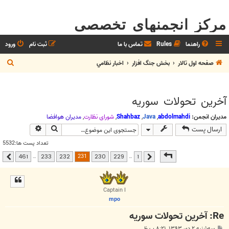
مرکز انجمنهای تخصصی
راهنما
Rules
تماس با ما
ثبت نام
ورود
ج
صفحه اول تالار
بخش جنگ افزار
اخبار نظامي
س
ت
آخرين تحولات سوريه
ج
و
مدیران انجمن:
abdolmahdi
,
Java
,
Shahbaz
,
شوراي نظارت
,
مديران هوافضا
جستجو
جستجوی پیشر
ارسال پست
تعداد پست ها:5532
صفحه
231
از
461
231
…
…
461
233
232
230
229
1
قبلی
بعدی
Captain I
mpo
Re: آخرين تحولات سوريه
پ
سه‌شنبه ۲ دی ۱۳۹۳, ۸:۲۱ ب.ظ