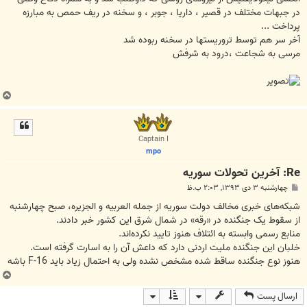
در جبهات مختلف در قصیر ، داریا ، جوبر ، و سخنه در ریف حمص به مبارزه
پرداخت ...
آخر سر هم توسط تروریستها در سخنه ربوده شد
مرسی به شجاعت ،درود به شرفش
ب
ا
ل
ا
Captain I
mpo
Re: آخرين تحولات سوريه
پ
چهارشنبه ۳ دی ۱۳۹۳, ۲:۰۳ ب.ظ
س
ت
شبکه‌های خبری مخالف دولت سوریه از جمله العربیه و الجزیره، صبح چهارشنبه
از سقوط یک جنگنده در «رقه» در شمال شرق این کشور خبر دادند.
منابع رسمی وابسته به ائتلاف هنوز تایید نکرده‌اند.
خلبان این جنگنده ملیت اردنی دارد که داعش آن را به اسارت گرفته است.
هنوز نوع جنگنده ساقط شده مشخص نشده ولی به احتمال زیاد باید F-16 باشه
ب
ا
ارسال پست
ل