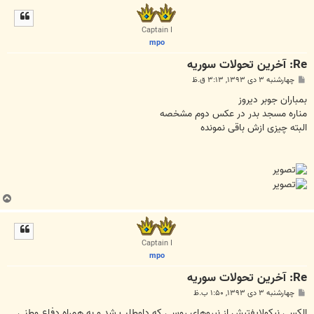
ل
ا
Captain I
mpo
Re: آخرين تحولات سوريه
پ
چهارشنبه ۳ دی ۱۳۹۳, ۳:۱۳ ق.ظ
س
ت
بمباران جوبر دیروز
مناره مسجد بدر در عکس دوم مشخصه
البته چیزی ازش باقی نمونده
ب
ا
ل
ا
Captain I
mpo
Re: آخرين تحولات سوريه
پ
چهارشنبه ۳ دی ۱۳۹۳, ۱:۵۰ ب.ظ
س
ت
الکسی نيكولايفتيش از نیروهای روسی که داوطلب شد و به همراه دفاع وطنی