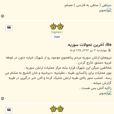
س
ت
ﺳﯿﻠﻔﯽ ‏( ﺳﻠﻔﯽ ﺑﻪ ﻓﺎﺭﺳﯽ ‏) ﻋﺼﺎﻡ.
ب
ا
ل
ا
Captain I
mpo
Re: آخرين تحولات سوريه
پ
چهارشنبه ۳ دی ۱۳۹۳, ۲:۳۵ ق.ظ
س
ت
ﻧﯿﺮﻭﻫﺎﯼ ﺍﺭﺗﺶ ﺳﻮﺭﯾﻪ ﻣﺮﺩﻡ ﭘﻨﺎﻫﺠﻮﯼ ﻣﻮﺟﻮﺩ ﺭﻭ ﺍﺯ ﺷﻬﺮﮎ ﺧﯿﺎﺭﻩ ﺩﻧﻮﻥ ﺩﺭ ﻏﻮﻃﻪ
ﻏﺮﺑﯿﻪ ﺩﻣﺸﻖ ﺧﺎﺭﺝ ﮐﺮﺩﻥ .
ﻣﺨﺎﻟﻔﯿﻦ ﻣﯿﮕﻦ ﺍﯾﻦ ﺷﻬﺮﮎ ﻗﺮﺍﺭﻩ ﺑﺸﻪ ﻣﺮﮐﺰ ﻋﻤﻠﯿﺎﺕ ﺍﺭﺗﺶ ﺳﻮﺭﯾﻪ .
ﺑﻮﯼ ﻋﻤﻠﯿﺎﺕ ﺑﺮﺍﯼ ﭘﺎﮐﺴﺎﺯﯼ ﻃﯿﺒﻪ ، ﻣﻘﯿﻠﺒﯿﻪ ،ﺩﯾﺮﺧﺒﯿﻪ ﻭ ﺧﺎﻥ ﺍﻟﺸﯿﺢ ﺑﻪ ﻣﺸﺎﻡ ﻣﯽ
ﺭﺳﻪ . ﺍﻣﺸﺐ ﻣﻨﻮﺭ ﺑﺎﻻﯼ ﻃﯿﺒﻪ ﺍﺭﺗﺶ ﺷﻠﯿﮏ ﮐﺮﺩﻩ ﻭ ﺍﻻﻥ ﺧﺒﺮ ﺩﺭﮔﯿﺮﯼ ﺩﺭ ﻃﯿﺒﻪ
ﮔﺰﺍﺭﺵ ﻣﯿﺸﻪ .
ﺯﺍﮐﯿﻪ ﺁﺗﺶ ﺑﺲ ﻫﺴﺖ .
ب
ا
ل
ا