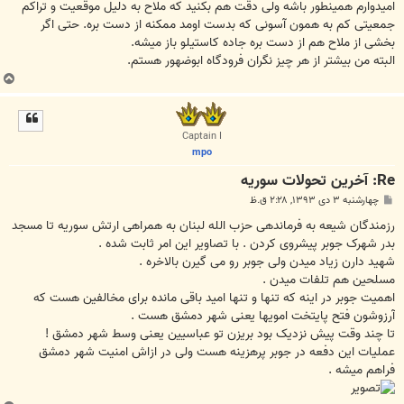
امیدوارم همینطور باشه ولی دقت هم بکنید که ملاح به دلیل موقعیت و تراکم
جمعیتی کم به همون آسونی که بدست اومد ممکنه از دست بره. حتی اگر
بخشی از ملاح هم از دست بره جاده کاستیلو باز میشه.
البته من بیشتر از هر چیز نگران فرودگاه ابوضهور هستم.
ب
ا
ل
ا
Captain I
mpo
Re: آخرين تحولات سوريه
پ
چهارشنبه ۳ دی ۱۳۹۳, ۲:۲۸ ق.ظ
س
ت
ﺭﺯﻣﻨﺪﮔﺎﻥ ﺷﯿﻌﻪ ﺑﻪ ﻓﺮﻣﺎﻧﺪﻫﯽ ﺣﺰﺏ ﺍﻟﻠﻪ ﻟﺒﻨﺎﻥ ﺑﻪ ﻫﻤﺮﺍﻫﯽ ﺍﺭﺗﺶ ﺳﻮﺭﯾﻪ ﺗﺎ ﻣﺴﺠﺪ
ﺑﺪﺭ ﺷﻬﺮﮎ ﺟﻮﺑﺮ ﭘﯿﺸﺮﻭﯼ ﮐﺮﺩﻥ . ﺑﺎ ﺗﺼﺎﻭﯾﺮ ﺍﯾﻦ ﺍﻣﺮ ﺛﺎﺑﺖ ﺷﺪﻩ .
ﺷﻬﯿﺪ ﺩﺍﺭﻥ ﺯﯾﺎﺩ ﻣﯿﺪﻥ ﻭﻟﯽ ﺟﻮﺑﺮ ﺭﻭ ﻣﯽ ﮔﯿﺮﻥ ﺑﺎﻻﺧﺮﻩ .
ﻣﺴﻠﺤﯿﻦ ﻫﻢ ﺗﻠﻔﺎﺕ ﻣﯿﺪﻥ .
ﺍﻫﻤﯿﺖ ﺟﻮﺑﺮ ﺩﺭ ﺍﯾﻨﻪ ﮐﻪ ﺗﻨﻬﺎ ﻭ ﺗﻨﻬﺎ ﺍﻣﯿﺪ ﺑﺎﻗﯽ ﻣﺎﻧﺪﻩ ﺑﺮﺍﯼ ﻣﺨﺎﻟﻔﯿﻦ ﻫﺴﺖ ﮐﻪ
ﺁﺭﺯﻭﺷﻮﻥ ﻓﺘﺢ ﭘﺎﯾﺘﺨﺖ ﺍﻣﻮﯾﻬﺎ ﯾﻌﻨﯽ ﺷﻬﺮ ﺩﻣﺸﻖ ﻫﺴﺖ .
ﺗﺎ ﭼﻨﺪ ﻭﻗﺖ ﭘﯿﺶ ﻧﺰﺩﯾﮏ ﺑﻮﺩ ﺑﺮﯾﺰﻥ ﺗﻮ ﻋﺒﺎﺳﯿﯿﻦ ﯾﻌﻨﯽ ﻭﺳﻂ ﺷﻬﺮ ﺩﻣﺸﻖ !
ﻋﻤﻠﯿﺎﺕ ﺍﯾﻦ ﺩﻓﻌﻪ ﺩﺭ ﺟﻮﺑﺮ ﭘﺮﻫﺰﯾﻨﻪ ﻫﺴﺖ ﻭﻟﯽ ﺩﺭ ﺍﺯﺍﺵ ﺍﻣﻨﯿﺖ ﺷﻬﺮ ﺩﻣﺸﻖ
ﻓﺮﺍﻫﻢ ﻣﯿﺸﻪ .