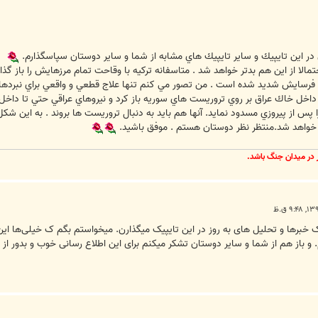
ر اين تايپيك و ساير تايپيك هاي مشابه از شما و ساير دوستان سپاسگذارم.
مالا از اين هم بدتر خواهد شد . متاسفانه تركيه با وقاحت تمام مرزهايش را باز گذ
فرسايش شديد شده است . من تصور مي كنم تنها علاج قطعي و واقعي براي نبردها 
 داخل خاك عراق بر روي تروريست هاي سوريه باز كرد و نيروهاي عراقي حتي تا داخل 
ا پس از پيروزي مسدود نمايد. آنها هم بايد به دنبال تروريست ها بروند . به اين 
ه خواهد شد.منتظر نظر دوستان هستم . موفق باشيد.
ر در ميدان جنگ باشد.
m و سایر عزیزانی ک خبرها و تحلیل های به روز در این تایپیک میگذارن. میخواستم بگم ک خی
 و باز هم از شما و سایر دوستان تشکر میکنم برای این اطلاع رسانی خوب و بدور از 