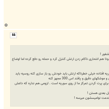
ب
ا
ل
ا
ﺸﻐﻮﺭ !
ﻫﻢ ﺍﻧﺘﺤﺎﺭﯼ ﻧﺎﮐﺎﻡ ﺯﺩﻥ ﺍﺭﺗﺶ ﮐﻨﺘﺮﻝ ﮐﺮﺩ ﻭ ﺣﻤﻠﻪ ﺭﻭ ﺩﻓﻊ ﮐﺮﺩﻩ ﺍﻣﺎ ﺍﻭﺿﺎﻉ
ﯾﻪ ﺍﻓﺘﺎﺩﻩ ﺧﯿﻠﯽ ﺧﻄﺮﻧﺎﮐﻪ ﺍﺭﺗﺶ ﺑﺎﯾﺪ ﺧﻮﺩﺵ ﺭﻭ ﺑﺎﺯ ﺳﺎﺯﯼ ﮐﻨﻪ ﺭﻭﺳﯿﻪ ﺑﺎﯾﺪ
ﯼ ﺩﻗﯿﻖ ﻭ ﭘﺎﻓﻨﺪ ﺍﺱ 300 ﻣﺠﻬﺰ ﮐﻨﻪ
ﺮﺍﯼ ﭘﺮﺕ ﮐﺮﺩﻥ ﺗﻤﺮﮐﺰ ﻣﺎ ﺍﺯ ﺭﻭﯼ ﺳﻮﺭﯾﻪ ﺍﺳﺖ . ﻟﺰﻭﻣﯽ ﻫﻢ ﻧﺪﺍﺭﻩ ﮐﻪ ﺩﺍﻋﺶ
ﻀﻞ ﺑﻌﺪﯼ ﻫﺴﺘﻦ !
ﺧﺪﻣﺖ ﻧﻮﺍﻣﯿﺴﺸﻮﻥ ﻣﯿﺮﺳﻪ !