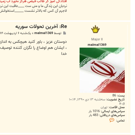
افتادگی آموز گر طالب فیضی هرگز نخورد آب زمین
نردبان این زندگی ما و منی ست ____عاقبت این 
لاجرم آن کس که بالاتر نشست ______استخوا
Re: آخرين تحولات سوريه
پ
توسط
malmal1369
»
یک‌شنبه ۶ اردیبهشت ۱۳۹۴, ۶:۲۷ ب.ظ
س
Major II
ت
دوستان عزیز ، باور کنید هیچکس به انداز
malmal1369
، ایشان هم اوضاع را نگران کننده توصیف
خدا
پست:
86
تاریخ عضویت:
سه‌شنبه ۱۳ دی ۱۳۹۰, ۱۰:۱۴
ق.ظ
محل اقامت:
تهران
سپاس‌های ارسالی:
1016 بار
سپاس‌های دریافتی:
483 بار
ت
تماس:
م
ا
س
m