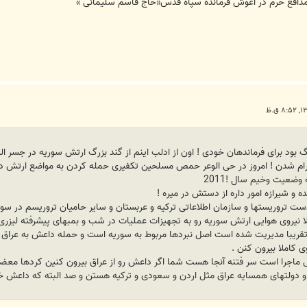
ﺪﺍﻓﻊ ﺣﺮﻡ ﺩﺭ ﺁﻏﻮﺵ ﻓﺮﻣﺎﻧﺪﻩ ﺳﭙﺎﻩ ﻗﺪﺱ‏«ﺣﺎﺝ ﻗﺎﺳﻢ ﺳﻠﯿﻤﺎﻧﯽ ‏»
 ﺑﻮﺩ ﺑﺮﺍﯼ ﻓﺮﻣﺎﻧﺪﻫﺎﻥ ﺧﻮﺩﯼ ! ﺍﻭﻥ ﺍﺯ ﺍﺩﻟﺐ ﺍﯾﻨﻢ ﺍﺯ ﮔﻨﺪ ﺑﺰﺭﮒ ﺍﺭﺗﺶ ﺳﻮﺭﯾﻪ ﺩﺭ ﺟﺴﺮ ﺍﻟ
ﻡ ﺷﺪﻥ ! ﺍﻣﺮﻭﺯ ﺩﺭ ﺣﯽ ﺍﻟﻮﻋﺮ ﺣﻤﺺ ﻣﺴﻠﺤﯿﻦ ﺗﮑﻔﯿﺮﯼ ﺣﻤﻠﻪ ﮐﺮﺩﻥ ﺑﻪ ﻣﻮﺍﺿﻊ ﺍﺭﺗﺶ ﺩﻭﺗﺎ 
 ﻭﺿﻌﯿﺖ ﻭﺧﯿﻢ ﺳﺎﻝ !2011
ﻭ ﺷﯿﺮﺍﺯﻩ ﺍﻣﻮﺭ ﺩﺍﺭﻩ ﺍﺯ ﺩﺳﺘﺶ ﺩﺭ ﻣﯿﺮﻩ !
ﺩﺳﺖ ﺗﺮﻭﺭﯾﺴﺘﻬﺎ ﻭ ﺳﺎﺯﻣﺎﻥ ﺍﻃﻼﻋﺎﺗﯽ ﺗﺮﮐﯿﻪ ﻭ ﻋﺮﺑﺴﺘﺎﻥ ﻭ ﺳﺎﯾﺮ ﺣﺎﻣﯿﺎﻥ ﺗﺮﻭﺭﯾﺴﻢ ﺩﺭ ﺳﻮﺭ
ﯿﺮﻭﯼ ﻫﻮﺍﯾﯽ ﺍﺭﺗﺶ ﺳﻮﺭﯾﻪ ﺭﻭ ﺑﻪ ﺗﺠﻬﯿﺰﺍﺕ ﻋﻤﻠﯿﺎﺕ ﺩﺭ ﺷﺐ ﻭ ﺑﻤﺒﻬﺎﯼ ﭘﯿﺸﺮﻓﺘﻪ ﻟﯿﺰﺭﯼ ﻭ ﻣﻮﺷﮑﻬﺎ
ﺗﻘﺮﯾﺒﺎ ﻣﺪﯾﺮﯾﺖ ﺷﺪﻩ ﺍﺳﺖ ﺍﺻﻞ ﻧﺒﺮﺩﻫﺎ ﻣﺮﺑﻮﻁ ﺑﻪ ﺳﻮﺭﯾﻪ ﺍﺳﺖ ﻭ ﺣﻤﻠﻪ ﺩﺍﻋﺶ ﺑﻪ ﻋﺮﺍﻕ ﺑ
ﻮﯼ ﮐﺎﻣﻼ ﺑﯿﺮﻭﻥ ﮐﻨﻦ .
ﺍﺻﻞ ﻣﺎﺟﺮﺍ ﺍﺳﺖ ﺳﺮ ﻓﺘﻨﻪ ﺁﻧﺠﺎ ﻫﺴﺖ ﺷﻤﺎ ﺍﮔﺮ ﺩﺍﻋﺶ ﺭﻭ ﺍﺯ ﻋﺮﺍﻕ ﺑﯿﺮﻭﻥ ﮐﻨﯿﻦ ﮐﺮﺩﻫﺎ ﻣﻌ
 ﺩﻭﻟﺘﻬﺎﯼ ﻫﻤﺴﺎﯾﻪ ﻋﺮﺍﻕ ﻣﺜﻞ ﺍﺭﺩﻥ ﻭ ﺳﻌﻮﺩﯼ ﻭ ﺗﺮﮐﯿﻪ ﻫﺴﺘﻦ ﻭ ﺻﺪ ﺍﻟﺒﺘﻪ ﮐﻪ ﺩﺍﻋﺶ 