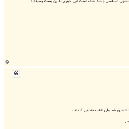
جهیزاتشون مسلسل و ضد تانک است این جوری به بن بست رسیده !
ب
ا
ل
ا
ﺍﺷﺘﺒﺮﻕ ﺷﺪ ﻭﻟﯽ ﻋﻘﺐ ﻧﺸﯿﻨﯽ ﮐﺮﺩﻧﺪ .
 .