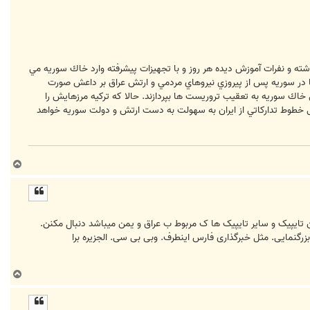
اشته و نفرات آموزش ديده هر روز و با تجهيزات پيشرفته وارد خاك سوريه مي
در سوريه پس از پيروزي نيروهاي مردمي و ارتش عراق بر داعش صورت
خاك سوريه به تعقيب تروريست ها بپردازند. حالا كه تركيه مرزهايش را
شكل خطوط تداركاتي از ايران به سهولت به دست ارتش و دولت سوريه خواهد
ب
ا
ل
ا
لی‌ها این تایپیک و سایر تایپیک ها ک مربوط ب عراق و یمن میباشد دنبال مکنن.
بزرگنمایی. مثل خبرگذاری فارس اینطرف. وبی بی سی. الجزیره برا
ب
ا
ل