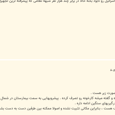
رائیل رو نابود بکنه حالا در برابر چند هزار نفر شبهه نظامی که پیشرفته ترین ت
ﺻﻮﺭﺕ ﺯﯾﺮ ﻫﺴﺖ .
ﻭ ﮔﻔﺘﻪ ﻣﯿﺸﻪ ﮐﺎﺭﺧﻮﻧﻪ ﺭﻭ ﺗﺼﺮﻑ ﮐﺮﺩﻩ . ﭘﯿﺸﺮﻭﯾﻬﺎﯾﯽ ﺑﻪ ﺳﻤﺖ ﺑﯿﻤﺎﺭﺳﺘﺎﻥ ﺩﺭ ﺷﻤﺎﻝ 
ﮔﯿﺮﯾﻬﺎﯼ ﺳﻨﮕﯿﻦ ﺍﺩﺍﻣﻪ ﺩﺍﺭﻩ .
ﺰﺩﯾﮏ ﻫﺴﺖ ، ﺑﻨﺎﺑﺮﺍﯾﻦ ﻣﮑﺎﻧﯽ ﺗﺜﺒﯿﺖ ﻧﺸﺪﻩ ﻭ ﺍﺻﻮﻻ ﻣﻤﮑﻨﻪ ﺑﯿﻦ ﻃﺮﻓﯿﻦ ﺩﺳﺖ ﺑﻪ ﺩﺳﺖ ﺑﺸﻪ