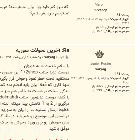
س
Major II
ت
اگه نیرو کم داره چرا ایران نمیفرسته؟ عر
172shop
نمیتونیم نیرو بفرستیم؟
پست:
61
تاریخ عضویت:
دوشنبه ۱۷ اسفند ۱۳۸۸,
۳:۳۴ ب.ظ
سپاس‌های ارسالی:
18 بار
سپاس‌های دریافتی:
157 بار
Re: آخرين تحولات سوريه
پ
توسط
varyag
»
یک‌شنبه ۶ اردیبهشت ۱۳۹۴, ۵:۵۱ ب.ظ
س
Junior Poster
ت
با سلام خدمت همه عزیزان
varyag
دوست عزیز جنا
پست:
151
مستقیم تحت خطر نفوذ وحوش قرار بگیرد!
تاریخ عضویت:
پنج‌شنبه ۵ بهمن ۱۳۹۱, ۷:۱۴
ب.ظ
تنها کاری که فعلا ایران باید انجام بده
سپاس‌های ارسالی:
3027 بار
اندکی سخت تر هست به خاطر هم مرز نب
سپاس‌های دریافتی:
299 بار
درگیری از 2 به 1 کاهش پید
خطوط ارسال تسلیحات از ایران به سوریه 
در ضمن این موضوع رو هم باید در نظر گر
های خودش رو برای ورود وحوش به خاک ایر
موفق باشید