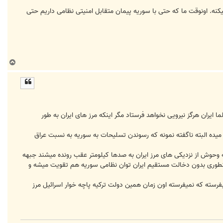
یکنه. اونوقت ما که حتی با سوریه پیمان متقابل امنیتی نظامی داریم حتی
ب
ا
ل
ا
یع مسلما ایران هرگز نیرویی نخواهد فرستاد مگر اینکه مرز های ایران به طور
میده البته ناگفته نمونه که رسوندن تسلیحات به سوریه به نسبت عراق
اره که از جمله اینکه وحوش از نزدیکی های مرز ایران به صدها کیلومتر عقب رونده میشند جبهه
 برند اینطوری بدون دخالت مستقیم ایران توان نظامی سوریه هم تقویت میشه و
رسته که نمیفرسته اون زمان همین دولت ترکیه پاچه خوار اسرائیل مرز