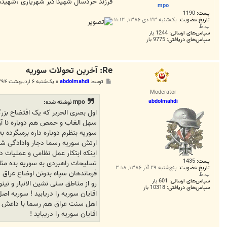
ت
ﻓﺮﺯﻧﺪ ﺧﺮﺩﺳﺎﻝ ﺷﻬﯿﺪﺍﮐﺒﺮ ﺷﻬﺮﯾﺎﺭﯼ ،ﺷﻬﯿﺪﻣ
mpo
پست:
1190
تاریخ عضویت:
یک‌شنبه ۲۳ دی ۱۳۸۶, ۱۱:۱۳
ب.ظ
سپاس‌های ارسالی:
1244 بار
سپاس‌های دریافتی:
9775 بار
Re: آخرين تحولات سوريه
پ
توسط
abdolmahdi
»
یک‌شنبه ۶ اردیبهشت ۱۳۹۴, ۸:۵۲ ق.ظ
س
Moderator
ت
abdolmahdi
mpo نوشته شده:
ﺍﻭﻝ ﺑﺼﺮﯼ ﺍﻟﺤﺮﯾﺮ ﮐﻪ ﯾﮏ ﺍﻓﺘﻀﺎﺡ ﺑﺰﺭﮒ
ﺳﻬﻞ ﺍﻟﻐﺎﺏ ﻭ ﺣﻤﺺ ﻫﻢ ﺩﻭﺑﺎﺭﻩ ﻧﺎ ﺁﺭﺍ
ﺳﻮﺭﯾﻪ ﺑﻨﻈﺮﻡ ﺩﻭﺑﺎﺭﻩ ﺩﺍﺭﻩ ﺑﺮﻣﯿﮕﺮﺩﻩ ﺑﻪ
ﺍﺭﺗﺶ ﺳﻮﺭﯾﻪ ﺭﺳﻤﺎ ﺩﺟﺎﺭ ﻭﺍﺩﺍﺩﮔﯽ ﺷﺪﻩ 
ﺍﯾﻨﮑﻪ ﺍﺑﺘﮑﺎﺭ ﻋﻤﻞ ﻧﻈﺎﻣﯽ ﻭ ﻋﻤﻠﯿﺎﺕ 
پست:
1435
ﺗﺴﻠﯿﺤﺎﺕ ﺭﺍﻫﺒﺮﺩﯼ ﺑﻪ ﺳﻮﺭﯾﻪ ﺑﺪﻩ ﻣﺜﻼ ﻧ
تاریخ عضویت:
پنج‌شنبه ۲۹ آذر ۱۳۸۶, ۳:۱۸
ﻓﺮﻣﺎﻧﺪﻫﺎﻥ ﺳﭙﺎﻩ ﺑﺪﻭﻧﻦ ﺍﻭﺿﺎﻉ ﻋﺮﺍﻕ 
ب.ظ
سپاس‌های ارسالی:
601 بار
ﺭﻭ ﺍﺯ ﻣﻨﺎﻃﻖ ﺳﻨﯽ ﻧﺸﯿﻦ ﺍﻻﻧﺒﺎﺭ ﻭ ﻧﯿﻨ
سپاس‌های دریافتی:
10318 بار
ﺍﻗﺎﯾﺎﻥ ﺳﻮﺭﯾﻪ ﺭﺍ ﺩﺭﯾﺎﺑﯿﺪ ! ﺳﻮﺭﯾﻪ 
ﺍﻫﻞ ﺳﻨﺖ ﻋﺮﺍﻕ ﻫﻢ ﺭﺳﻤﺎ ﺑﺎ ﺩﺍﻋﺶ ﻭ
ﺍﻗﺎﯾﺎﻥ ﺳﻮﺭﯾﻪ ﺭﺍ ﺩﺭﯾﺒﺎﯾﺪ !