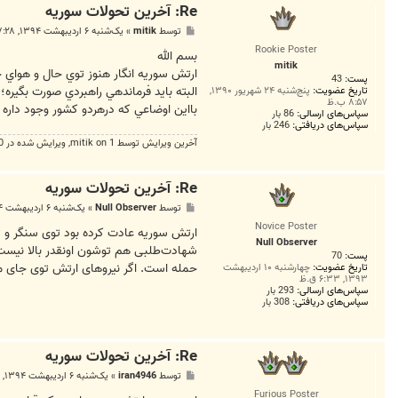
Re: آخرين تحولات سوريه
a
l
پ
توسط
mitik
»
یک‌شنبه ۶ اردیبهشت ۱۳۹۴, ۷:۲۸ ب.ظ
m
س
a
Rookie Poster
ت
بسم الله
l
mitik
1
ارتش سوريه انگار هنوز توي حال و هواي 
پست:
43
3
البته بايد فرماندهي راهبردي صورت بگيره
6
تاریخ عضویت:
پنج‌شنبه ۲۴ شهریور ۱۳۹۰,
۸:۵۷ ب.ظ
9
بااين اوضاعي كه درهردو كشور وجود دار
سپاس‌های ارسالی:
86 بار
سپاس‌های دریافتی:
246 بار
آخرین ويرايش توسط 1 on
mitik
, ويرايش شده در 0.
Re: آخرين تحولات سوريه
پ
توسط
Null Observer
»
یک‌شنبه ۶ اردیبهشت ۱۳۹۴, ۹:۴۴ ب.ظ
س
Novice Poster
ت
ارتش سوریه عادت کرده بود توی سنگر و تان
Null Observer
شهادت‌طلبی هم توشون اونقدر بالا نیست ک
پست:
70
حمله است. اگر نیروهای ارتش توی جای م
تاریخ عضویت:
چهارشنبه ۱۰ اردیبهشت
۱۳۹۳, ۶:۳۳ ق.ظ
سپاس‌های ارسالی:
293 بار
سپاس‌های دریافتی:
308 بار
Re: آخرين تحولات سوريه
پ
توسط
iran4946
»
یک‌شنبه ۶ اردیبهشت ۱۳۹۴, ۱۱:۰۵ ب.ظ
س
Furious Poster