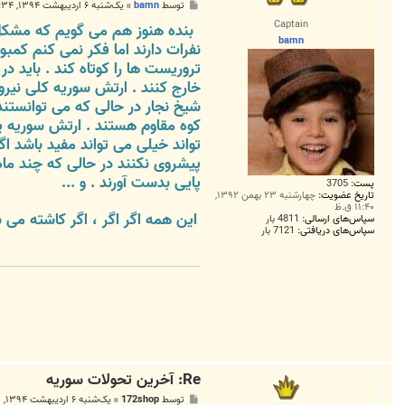
پ
توسط
bamn
»
یک‌شنبه ۶ اردیبهشت ۱۳۹۴, ۱۱:۳۴ ق.ظ
س
Captain
بنده هنوز هم می گویم که مشکل 
ت
bamn
نفرات دارند اما فکر نمی کنم کمب
تروریست ها را کوتاه کند . باید 
خارج کنند . ارتش سوریه کلی نیرو
شیخ نجار در حالی که می توانستند
کوه مقاوم هستند . ارتش سوریه ی
تواند خیلی می تواند مفید باشد ا
پیشروی نکنند در حالی که چند ما
پایی بدست آورند . و ...
پست:
3705
تاریخ عضویت:
چهارشنبه ۲۳ بهمن ۱۳۹۲,
۱۱:۴۰ ق.ظ
این همه اگر اگر ، اگر کاشته می 
سپاس‌های ارسالی:
4811 بار
سپاس‌های دریافتی:
7121 بار
Re: آخرين تحولات سوريه
پ
توسط
172shop
»
یک‌شنبه ۶ اردیبهشت ۱۳۹۴, ۱۲:۲۷ ب.ظ