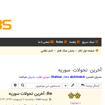
لینک سریع
راهنما
Rules
تماس با ما
صفحه اول تالار
بخش جنگ افزار
اخبار نظامي
آخرين تحولات سوريه
مدیران انجمن:
abdolmahdi
,
Java
,
Shahbaz
,
شوراي نظارت
,
مديران هوافضا
جستجو
جستجوی پی
ارسال پست
Re: آخرين تحولات سوريه
پ
توسط
mpo
»
یک‌شنبه ۶ اردیبهشت ۱۳۹۴, ۴:۲۳ ق.ظ
س
Captain I