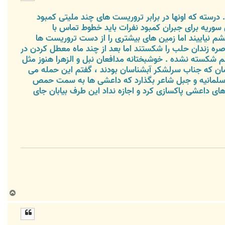
ا
سته که اونها در برابر تروریست های چند ملیتی کمبود
سوریه برای جبران کمبود نفرات باید خطوط تماس با
چشم نیاییند اما زمین های بیشتری را از دست تروریست ها
صره زندان حلب را شکستند اما بعد از چند ماه معطل کردن در
هم شکسته نشده . خوشبختانه مدافعان نبل و الزهرا هنوز مثل
ان که جناب سرلشکر آبشناسان بودند ، گفتم این حمله می
ه و سلمانیه و جبل شاعر بگذارد که داعشی ها به سمت حمص
ی داعشی پاکسازی کرد و اجازه نداد این طرف بیابان جای
ب
ا
ل
ا