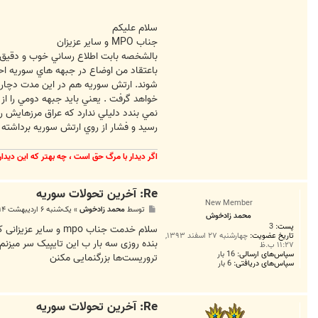
سلام عليكم
جناب MPO و ساير عزيزان
بالشخصه بابت اطلاع رساني خوب و دقيق د
باعتقاد من اوضاع در جبهه هاي سوريه احت
شوند. ارتش سوريه هم در اين مدت دچار 
خواهد گرفت . يعني بايد جبهه دومي را از
نمي بندد دليلي ندارد كه عراق مرزهايش ر
رسيد و فشار از روي ارتش سوريه برداشت
اگر ديدار با مرگ حق است ، چه بهتر كه اين ديدا
Re: آخرين تحولات سوريه
New Member
پ
توسط
محمد زادخوش
»
یک‌شنبه ۶ اردیبهشت ۱۳۹۴, ۹:۴۸ ق.ظ
محمد زادخوش
س
پست:
3
ت
سلام خدمت جناب po
تاریخ عضویت:
چهارشنبه ۲۷ اسفند ۱۳۹۳,
بنده روزی سه بار ب این تایپیک سر میزنم.
۱۱:۲۷ ب.ظ
سپاس‌های ارسالی:
16 بار
تروریست‌ها بزرگنمایی مکنن
سپاس‌های دریافتی:
6 بار
Re: آخرين تحولات سوريه