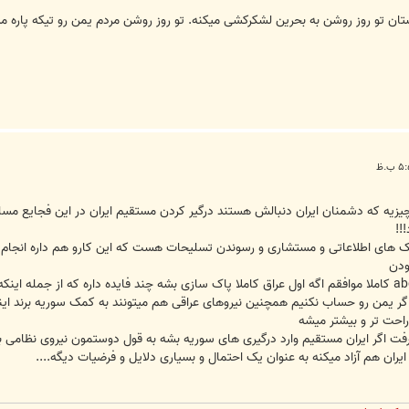
بستان تو روز روشن به بحرین لشکرکشی میکنه. تو روز روشن مردم یمن رو تیکه پاره م
ب 172shop این همون چیزیه که دشمنان ایران دنبالش هستند درگیر کردن مستقیم ایران در این فجا
!!
 کمک های اطلاعاتی و مستشاری و رسوندن تسلیحات هست که این کارو هم داره انجام 
ودن
با گفته دوست عزیزمون جناب abdolmahdi کاملا موافقم اگه اول عراق کاملا پاک سازی بشه چند فایده د
ا میکنه البته اگر یمن رو حساب نکنیم همچنین نیروهای عراقی هم میتونند به کمک سوریه
راحت تر و بیشتر میشه
فت اگر ایران مستقیم وارد درگیری های سوریه بشه به قول دوستمون نیروی نظامی بف
ان هم آزاد میکنه به عنوان یک احتمال و بسیاری دلایل و فرضیات دیگه....