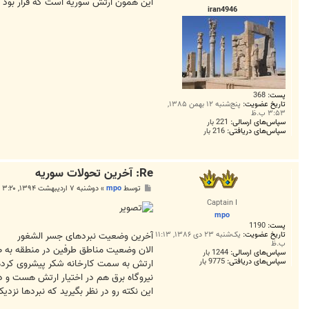
ت
این همون ارتش سوریه است که قرار بود اس
iran4946
پست:
368
تاریخ عضویت:
پنج‌شنبه ۱۲ بهمن ۱۳۸۵,
۳:۵۳ ب.ظ
سپاس‌های ارسالی:
221 بار
سپاس‌های دریافتی:
216 بار
Re: آخرين تحولات سوريه
پ
توسط
mpo
»
دوشنبه ۷ اردیبهشت ۱۳۹۴, ۳:۲۰ ق.ظ
س
Captain I
ت
mpo
پست:
1190
ﺁﺧﺮﯾﻦ ﻭﺿﻌﯿﺖ ﻧﺒﺮﺩﻫﺎﯼ ﺟﺴﺮ ﺍﻟﺸﻐﻮﺭ
تاریخ عضویت:
یک‌شنبه ۲۳ دی ۱۳۸۶, ۱۱:۱۳
ب.ظ
ﺍﻻﻥ ﻭﺿﻌﯿﺖ ﻣﻨﺎﻃﻖ ﻃﺮﻓﯿﻦ ﺩﺭ ﻣﻨﻄﻘﻪ ﺑﻪ 
سپاس‌های ارسالی:
1244 بار
سپاس‌های دریافتی:
9775 بار
ﺍﺭﺗﺶ ﺑﻪ ﺳﻤﺖ ﮐﺎﺭﺧﺎﻧﻪ ﺷﮑﺮ ﭘﯿﺸﺮﻭﯼ ﮐﺮﺩﻩ 
ﻧﯿﺮﻭﮔﺎﻩ ﺑﺮﻕ ﻫﻢ ﺩﺭ ﺍﺧﺘﯿﺎﺭ ﺍﺭﺗﺶ ﻫﺴﺖ ﻭ ﺩﺭ
ﺍﯾﻦ ﻧﮑﺘﻪ ﺭﻭ ﺩﺭ ﻧﻈﺮ ﺑﮕﯿﺮﯾﺪ ﮐﻪ ﻧﺒﺮﺩﻫﺎ ﻧ