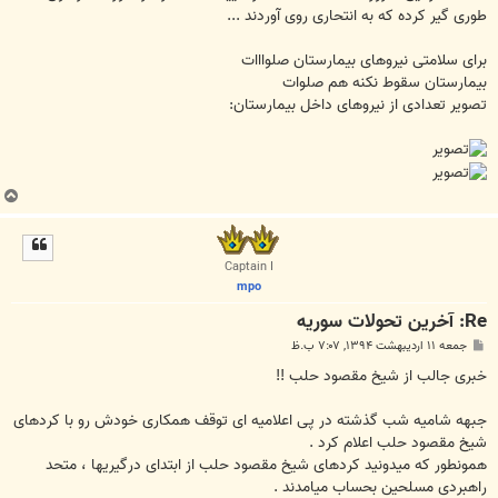
ﻃﻮﺭﯼ ﮔﯿﺮ ﮐﺮﺩﻩ ﮐﻪ ﺑﻪ ﺍﻧﺘﺤﺎﺭﯼ ﺭﻭﯼ ﺁﻭﺭﺩﻧﺪ ...
ﺑﺮﺍﯼ ﺳﻼﻣﺘﯽ ﻧﯿﺮﻭﻫﺎﯼ ﺑﯿﻤﺎﺭﺳﺘﺎﻥ ﺻﻠﻮﺍﺍﺍﺕ
ﺑﯿﻤﺎﺭﺳﺘﺎﻥ ﺳﻘﻮﻁ ﻧﮑﻨﻪ ﻫﻢ ﺻﻠﻮﺍﺕ
ﺗﺼﻮﯾﺮ ﺗﻌﺪﺍﺩﯼ ﺍﺯ ﻧﯿﺮﻭﻫﺎﯼ ﺩﺍﺧﻞ ﺑﯿﻤﺎﺭﺳﺘﺎﻥ:
ب
ا
ل
ا
Captain I
mpo
Re: آخرين تحولات سوريه
پ
جمعه ۱۱ اردیبهشت ۱۳۹۴, ۷:۰۷ ب.ظ
س
ت
ﺧﺒﺮﯼ ﺟﺎﻟﺐ ﺍﺯ ﺷﯿﺦ ﻣﻘﺼﻮﺩ ﺣﻠﺐ !!
ﺟﺒﻬﻪ ﺷﺎﻣﯿﻪ ﺷﺐ ﮔﺬﺷﺘﻪ ﺩﺭ ﭘﯽ ﺍﻋﻼﻣﯿﻪ ﺍﯼ ﺗﻮقف ﻫﻤﮑﺎﺭﯼ ﺧﻮﺩﺵ ﺭﻭ ﺑﺎ ﮐﺮﺩﻫﺎﯼ
ﺷﯿﺦ ﻣﻘﺼﻮﺩ ﺣﻠﺐ ﺍﻋﻼﻡ ﮐﺮﺩ .
ﻫﻤﻮﻧﻄﻮﺭ ﮐﻪ ﻣﯿﺪﻭﻧﯿﺪ ﮐﺮﺩﻫﺎﯼ ﺷﯿﺦ ﻣﻘﺼﻮﺩ ﺣﻠﺐ ﺍﺯ ﺍﺑﺘﺪﺍﯼ ﺩﺭﮔﯿﺮﯾﻬﺎ ، ﻣﺘﺤﺪ
ﺭﺍﻫﺒﺮﺩﯼ ﻣﺴﻠﺤﯿﻦ ﺑﺤﺴﺎﺏ ﻣﯿﺎﻣﺪﻧﺪ .