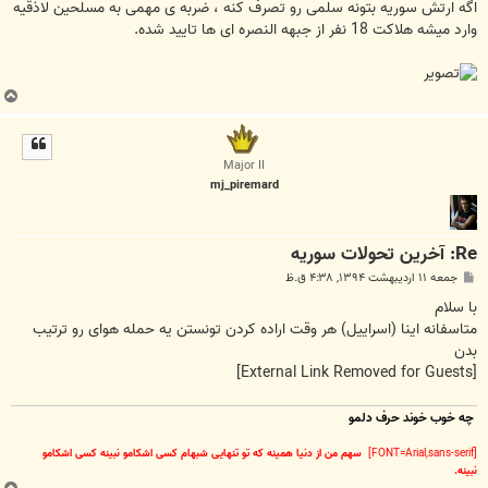
ﺍﮔﻪ ﺍﺭﺗﺶ ﺳﻮﺭﯾﻪ ﺑﺘﻮﻧﻪ ﺳﻠﻤﯽ ﺭﻭ ﺗﺼﺮﻑ ﮐﻨﻪ ، ﺿﺮﺑﻪ ﯼ ﻣﻬﻤﯽ ﺑﻪ ﻣﺴﻠﺤﯿﻦ ﻻﺫﻗﯿﻪ
ﻭﺍﺭﺩ ﻣﯿﺸﻪ ﻫﻼﮐﺖ 18 ﻧﻔﺮ ﺍﺯ ﺟﺒﻬﻪ ﺍﻟﻨﺼﺮﻩ ﺍﯼ ﻫﺎ ﺗﺎﯾﯿﺪ ﺷﺪﻩ.
ب
ا
ل
ا
Major II
mj_piremard
Re: آخرين تحولات سوريه
پ
جمعه ۱۱ اردیبهشت ۱۳۹۴, ۴:۳۸ ق.ظ
س
ت
با سلام
متاسفانه اینا (اسراییل) هر وقت اراده کردن تونستن یه حمله هوای رو ترتیب
بدن
[External Link Removed for Guests]
چه خوب خوند حرف دلمو
[FONT=Arial,sans-serif]
سهم من از دنیا همینه که تو تنهایی شبهام کسی اشکامو نبینه کسی اشکامو
نبینه.