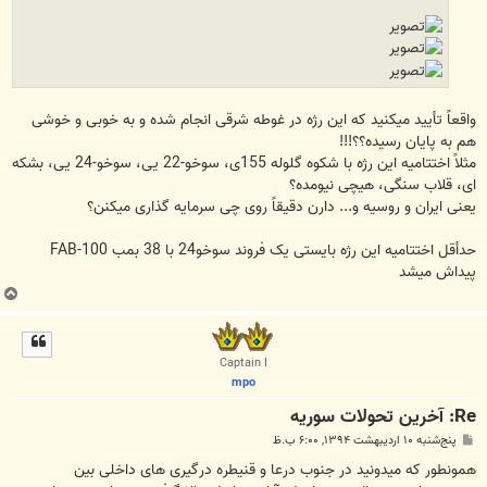
واقعاً تأیید میکنید که این رژه در غوطه شرقی انجام شده و به خوبی و خوشی
هم به پایان رسیده؟؟!!!
مثلاً اختتامیه این رژه با شکوه گلوله 155ی، سوخو-22 یی، سوخو-24 یی، بشکه
ای، قلاب سنگی، هیچی نیومده؟
یعنی ایران و روسیه و... دارن دقیقاً روی چی سرمایه گذاری میکنن؟
حدأقل اختتامیه این رژه بایستی یک فروند سوخو24 با 38 بمب FAB-100
پیداش میشد
ب
ا
ل
ا
Captain I
mpo
Re: آخرين تحولات سوريه
پ
پنج‌شنبه ۱۰ اردیبهشت ۱۳۹۴, ۶:۰۰ ب.ظ
س
ت
ﻫﻤﻮﻧﻄﻮﺭ ﮐﻪ ﻣﯿﺪﻭﻧﯿﺪ ﺩﺭ ﺟﻨﻮﺏ ﺩﺭﻋﺎ ﻭ ﻗﻨﯿﻄﺮﻩ ﺩﺭﮔﯿﺮﯼ ﻫﺎﯼ ﺩﺍﺧﻠﯽ ﺑﯿﻦ