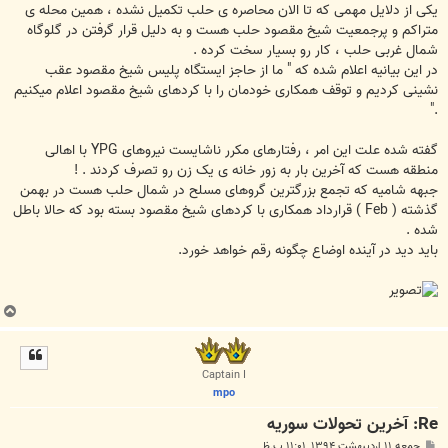
ﯾﮑﯽ ﺍﺯ ﺩﻻﯾﻞ ﻣﻬﻤﯽ ﮐﻪ ﺗﺎ ﺍﻻﻥ ﻣﺤﺎﺻﺮﻩ ﯼ ﺣﻠﺐ ﺗﮑﻤﯿﻞ ﻧﺸﺪﻩ ، ﻫﻤﯿﻦ ﻣﺤﻠﻪ ﯼ
ﻣﺘﺮﺍﮐﻢ ﻭ ﭘﺮﺟﻤﻌﯿﺖ ﺷﯿﺦ ﻣﻘﺼﻮﺩ ﺣﻠﺐ ﻫﺴﺖ ﻭ ﺑﻪ ﺩﻟﯿﻞ ﻗﺮﺍﺭ ﮔﺮﻓﺘﻦ ﺩﺭ ﮔﻠﻮﮔﺎﻩ
ﺷﻤﺎﻝ ﻏﺮﺑﯽ ﺣﻠﺐ ، ﮐﺎﺭ ﺭﻭ ﺑﺴﯿﺎﺭ ﺳﺨﺖ ﮐﺮﺩﻩ .
ﺩﺭ ﺍﯾﻦ ﺑﯿﺎﻧﯿﻪ ﺍﻋﻼﻡ ﺷﺪﻩ ﮐﻪ " ﻣﺎ ﺍﺯ ﺣﺎﺟﺰ ﺍﯾﺴﺘﮕﺎﻩ ﭘﻠﯿﺲ ﺷﯿﺦ ﻣﻘﺼﻮﺩ ﻋﻘﺐ
ﻧﺸﯿﻨﯽ ﮐﺮﺩﯾﻢ ﻭ ﺗﻮقف ﻫﻤﮑﺎﺭﯼ ﺧﻮﺩﻣﺎﻥ ﺭﺍ ﺑﺎ ﮐﺮﺩﻫﺎﯼ ﺷﯿﺦ ﻣﻘﺼﻮﺩ ﺍﻋﻼﻡ ﻣﯿﮑﻨﯿﻢ
."
ﮔﻔﺘﻪ ﺷﺪﻩ ﻋﻠﺖ ﺍﯾﻦ ﺍﻣﺮ ، ﺭﻓﺘﺎﺭﻫﺎﯼ ﻣﮑﺮﺭ ﻧﺎﺷﺎﯾﺴﺖ ﻧﯿﺮﻭﻫﺎﯼ YPG ﺑﺎ ﺍﻫﺎﻟﯽ
ﻣﻨﻄﻘﻪ ﻫﺴﺖ ﮐﻪ ﺁﺧﺮﯾﻦ ﺑﺎﺭ ﺑﻪ ﺯﻭﺭ ﺧﺎﻧﻪ ﯼ ﯾﮏ ﺯﻥ ﺭﻭ ﺗﺼﺮﻑ ﮐﺮﺩﻧﺪ . !
ﺟﺒﻬﻪ ﺷﺎﻣﯿﻪ ﮐﻪ ﺗﺠﻤﻊ ﺑﺰﺭﮔﺘﺮﯾﻦ ﮔﺮﻭﻫﺎﯼ ﻣﺴﻠﺢ ﺩﺭ ﺷﻤﺎﻝ ﺣﻠﺐ ﻫﺴﺖ ﺩﺭ ﺑﻬﻤﻦ
ﮔﺬﺷﺘﻪ ‏( Feb ‏) ﻗﺮﺍﺭﺩﺍﺩ ﻫﻤﮑﺎﺭﯼ ﺑﺎ ﮐﺮﺩﻫﺎﯼ ﺷﯿﺦ ﻣﻘﺼﻮﺩ ﺑﺴﺘﻪ ﺑﻮﺩ ﮐﻪ ﺣﺎﻻ ﺑﺎﻃﻞ
ﺷﺪﻩ .
ﺑﺎﯾﺪ ﺩﯾﺪ ﺩﺭ ﺁﯾﻨﺪﻩ ﺍﻭﺿﺎﻉ ﭼﮕﻮﻧﻪ ﺭﻗﻢ ﺧﻮﺍﻫﺪ ﺧﻮﺭﺩ.
ب
ا
ل
ا
Captain I
mpo
Re: آخرين تحولات سوريه
پ
جمعه ۱۱ اردیبهشت ۱۳۹۴, ۱۱:۰۱ ب.ظ