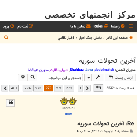
مرکز انجمنهای تخصصی
راهنما
Rules
تماس با ما
ثبت نام
ورود
ج
صفحه اول تالار
بخش جنگ افزار
اخبار نظامي
س
ت
آخرين تحولات سوريه
ج
و
مدیران انجمن:
abdolmahdi
,
Java
,
Shahbaz
,
شوراي نظارت
,
مديران هوافضا
جستجو
جستجوی پیشر
ارسال پست
صفحه
272
از
461
272
تعداد پست ها:5532
…
…
461
274
273
271
270
1
قبلی
بعدی
Captain I
mpo
Re: آخرين تحولات سوريه
پ
سه‌شنبه ۸ اردیبهشت ۱۳۹۴, ۱۱:۰۰ ب.ظ
س