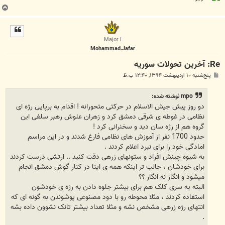
ب
ا
ل
ا
Major I
Mohammad.Jafar
Re: آخرين تحولات سوريه
پ
پنج‌شنبه ۱۰ اردیبهشت ۱۳۹۴, ۱۲:۴۰ ب.ظ
س
ت
mpo نوشته شده:
ﺩﻭ ﺭﻭﺯ ﭘﯿﺶ ﺟﯿﺶ ﺍﻻﺳﻼﻡ ﺩﺭ ﺣﺮﮐﺘﯽ ﻣﺘﺤﻮﺭﺍﻧﻪ ! ﺍﻗﺪﺍﻡ ﺑﻪ ﺑﺮﭘﺎﯾﯽ ﺭﮊﻩ ﺍﯼ
ﻧﻈﺎﻣﯽ ﺩﺭ ﻏﻮﻃﻪ ﯼ ﺷﺮﻗﯽ ﺩﻣﺸﻖ ﮐﺮﺩ ﻭ ﺯﻫﺮﺍﻥ ﻋﻠﻮﺵ ﺭﻫﺒﺮ ﺳﻠﻔﯽ ﺍﯾﻦ
ﮔﺮﻭﻩ ﻫﻢ ﺍﺯ ﺭﮊﻩ ﺳﺎﻥ ﺩﯾﺪ ﻭ ﺳﺨﻨﺮﺍﻧﯽ ﮐﺮﺩ !
ﺣﺪﻭﺩ 1700 ﻧﻔﺮ ﺍﺯ ﺁﻣﻮﺯﺵ ﻫﺎﯼ ﻧﻈﺎﻣﯽ ﻓﺎﺭﻍ ﺷﺪﻧﺪ ﻭ ﺩﺭ ﺍﯾﻦ ﻣﺮﺍﺳﻢ
ﺍﻣﺎﺩﮔﯽ ﺧﻮﺩ ﺭﺍ ﺑﺮﺍﯼ ﻧﺒﺮﺩ ﺍﻋﻼﻡ ﮐﺮﺩﻧﺪ .
ﺑﻪ ﺷﯿﻮﻩ ﭼﯿﻨﺶ ﺍﻓﺮﺍﺩ ﻭ ﺳﺘﻮﻧﻬﺎﯼ ﺯﺭﻫﯽ ﺩﻗﺖ ﮐﻨﯿﺪ .. ﺍﺭﺗﺸﯽ ﺩﺭﺳﺖ ﮐﺮﺩﻧﺪ
ﺑﺮﺍﯼ ﺧﻮﺩﺷﺎﻥ ، ﺟﺎﻟﺐ ﺗﺮ ﺍﯾﻨﮑﻪ ﻫﻤﻪ ﯼ ﺍﯾﻨﺎ ﺩﺭ ﮐﻨﺎﺭ ﮔﻮﺵ ﺩﻣﺸﻖ ﺍﻧﺠﺎﻡ
ﻣﯿﺸﻮﺩ ﻭ ﺍﻧﮕﺎﺭ ﻧﻪ ﺍﻧﮕﺎﺭ ؟؟
ﺍﻟﺒﺘﻪ ﯾﻪ ﺳﺮﯼ ﮐﻠﮏ ﻫﻢ ﺑﺮﺍﯼ ﺑﯿﺸﺘﺮ ﺟﻠﻮﻩ ﺩﺍﺩﻥ ﺑﻪ ﺭﮊﻩ ﯼ ﺧﻮﺩﺷﻮﻥ
ﺍﺳﺘﻔﺎﺩﻩ ﮐﺮﺩﻧﺪ ، ﻣﺜﻼ ﻣﺤﻮﻃﻪ ﺭﻭ ﺑﺎ ﺩﻭﺩ ﻣﺼﻨﻮﻋﯽ ﭘﻮﺷﻮﻧﺪﻥ ﺑﻪ ﮔﻮﻧﻪ ﺍﯼ ﮐﻪ
ﺍﻧﺘﻬﺎﯼ ﺭﮊﻩ ﺯﺭﻫﯽ ﻣﺸﺨﺺ ﻧﺸﻪ ﻭ ﻣﺜﻼ ﺗﻌﺪﺍﺩ ﺑﯿﺸﺘﺮ ﺗﺎﻧﮏ ﻧﺸﻮﻭﻥ ﺩﺍﺩﻩ ﺑﺸﻪ
.