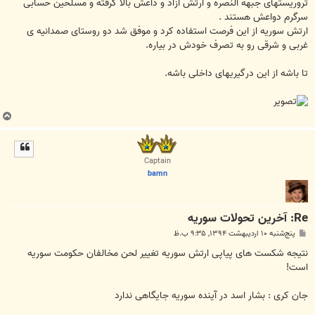
ﺗﺮﻭﺭﯾﺴﺘﻬﺎﯼ ﺟﺒﻬﻪ ﺍﻟﻨﺼﺮﻩ ﻭ اﺭﺗﺶ ﺁﺯﺍﺩ ﻭ ﺩﺍﻋﺶ ﺑﺎﻻ ﮔﺮﻓﺘﻪ ﻭ ﻣﺴﻠﺤﯿﻦ ﺣﺴﺎﺑﯽ
ﺳﺮﮔﺮﻡ ﺩﻭﺍﻋﺶ ﻫﺴﺘﻨﺪ .
ﺍﺭﺗﺶ ﺳﻮﺭﯾﻪ ﺍﺯ ﺍﯾﻦ ﻓﺮﺻﺖ ﺍﺳﺘﻔﺎﺩﻩ ﮐﺮﺩ ﻭ ﻣﻮﻓﻖ ﺷﺪ ﺩﻭ ﺭﻭﺳﺘﺎﯼ ﺻﻤﺪﺍﻧﯿﻪ ﯼ
ﻏﺮﺑﯽ ﻭ ﺷﺮﻗﯽ ﺭﻭ ﺑﻪ ﺗﺼﺮﻑ ﺧﻮﺩﺵ ﺩﺭ ﺑﯿﺎﺭﻩ.
ﺗﺎ ﺑﺎﺷﻪ ﺍﺯ ﺍﯾﻦ ﺩﺭﮔﯿﺮﯾﻬﺎﯼ ﺩﺍﺧﻠﯽ ﺑﺎﺷﻪ.
ب
ا
ل
ا
Captain
bamn
Re: آخرين تحولات سوريه
پ
پنج‌شنبه ۱۰ اردیبهشت ۱۳۹۴, ۹:۳۵ ب.ظ
س
ت
نتیجه شکست های پیاپی ارتش سوریه تغییر لحن مخالفان حکومت سوریه
است!
جان کری : بشار اسد در آینده سوریه جایگاهی ندارد