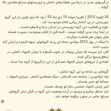
ت
ﺩﺭﮔﯿﺮﯾﻬﺎﯼ ﺟﺪﯾﺪ ﺩﺭ ﺩﺭﻋﺎ ﺑﯿﻦ ﻃﺮﻓﺪﺍﺭﻫﺎﯼ ﺩﺍﻋﺶ ﻭ ﺗﺮﻭﺭﯾﺴﺘﻬﺎﯼ ﻣﺴﻠﺢ ﻣﻘﺪﺍﺭﯼ ﺑﺎﻻ
ﮔﺮﻓﺘﻪ ..
30 ﮊﺍﻧﻮﯾﻪ 2015 ‏( ﺗﻘﺮﯾﺒﺎ ﻣﯿﺸﻪ 10 ﺩﯼ ﻣﺎﻩ 93 ‏) ﺑﻮﺩ ﮐﻪ ﺑﺮﺍﯼ ﺍﻭﻟﯿﻦ ﺑﺎﺭ ﺍﯾﻦ ﮔﺮﻭﻩ
ﺗﺮﻭﺭﯾﺴﺘﯽ ﺩﺭ ﭘﯽ ﺍﻧﺘﺸﺎﺭ ﭘﯿﺎﻣﯽ ﺍﻋﻼﻡ ﻣﻮﺟﻮﺩﯾﺖ ﮐﺮﺩ .
ﺣﻮﺯﻩ ﯼ ﻓﻌﺎﻟﯿﺖ ﺍﯾﻦ ﮔﺮﻭﻩ ﺗﺮﻭﺭﯾﺴﺘﯽ ﺩﺭ ﺍﺳﺘﺎﻥ ﺩﺭﻋﺎ ﻭ ﻗﻨﯿﻄﺮﻩ ﻫﺴﺖ .
ﺩﺭ ﺍﺑﺘﺪﺍ ﺯﯾﺎﺩ ﺟﺪﯼ ﮔﺮﻓﺘﻪ ﻧﻤﯿﺸﺪ ، ﺍﻟﺒﺘﻪ ﻗﺒﻞ ﺍﺯ ﺍﻋﻼﻡ ﻣﻮﺟﻮﺩﯾﺖ ﺑﺼﻮﺭﺕ ﻫﺴﺘﻪ
ﻫﺎﯼ ﭘﻨﻬﺎﻥ ﻫﻢ ﻓﻌﺎﻟﯿﺖ ﻣﯿﮑﺮﺩﻧﺪ .
ﺗﺎ ﺍﯾﻨﮑﻪ ﺩﺭ ﺑﻬﺎﺭ 2015 ﻣﯿﻼﺩﯼ ﺣﻤﻠﻪ ﺍﯼ ﺭﻭ ﺑﻪ ﮐﺎﺭﻭﺍﻧﻬﺎﯼ ﺟﺒﻬﻪ ﺍﻟﻨﺼﺮﻩ ﻭ ﺍﺭﺗﺶ ﺁﺯﺍﺩ
ﺗﺮﺗﯿﺐ ﺩﺍﺩﻧﺪ .
ﺍﻻﻥ ﺧﺒﺮ ﻣﯿﺮﺳﻪ ﮐﻪ ﺟﯿﺶ ﯾﺮﻣﻮﮎ ﺩﺭ ﺟﻨﻮﺏ ﻗﻨﯿﻄﺮﻩ ﺑﺎ ﺟﯿﺶ ﺍﻟﺠﻬﺎﺩ ﺩﺍﻋﺸﯽ ﺩﺭ
ﺳﻄﺢ ﻭﺳﯿﻊ ﺩﺭﮔﯿﺮ ﺷﺪﻩ.
ﺗﻌﺪﺍﺩﯼ ﺍﺯ ﻧﯿﺮﻭﻫﺎﯼ ﺟﯿﺶ ﺍﻟﺠﻬﺎﺩ ﻫﻢ ﻗﺒﻞ ﺍﺯ ﺍﯾﻦ ﺩﺭﮔﯿﺮﯾﻬﺎ ﺍﺯ ﮔﺮﻭﻩ ﺟﺪﺍ ﺷﺪﻧﺪ .
ﮔﺮﻭﻫﺎﯼ ﺯﯾﺮ ﺷﺎﺧﻪ ﯼ ﺍﯾﻦ ﮔﺮﻭﻩ ﺷﺎﻣﻞ :
ﻟﻮﺍﺀ ﺫﻭﺍﻟﻨﻮﺭﯾﻦ ، ﺟﻤﺎﻋﻪ ﺟﻨﺪ ﺍﻻﺳﻼﻡ ، ﺣﺮﮐﻪ ﻣﺠﺎﻫﺪﯼ ﺍﻟﺸﺎﻡ ، ﺳﺮﺍﯾﺎﯼ ﺍﻟﺠﻬﺎﺩ ،
ﺟﻤﺎﻋﻪ ﺍﺑﻮ ﺑﺼﯿﺮ ﻫﺴﺘﻨﺪ .
ﺍﻣﯿﺮ ﺟﯿﺶ ﺍﻟﺠﻬﺎﺩ ﺷﺨﺼﯽ ﺑﻨﺎﻡ ﺍﺑﻮ ﯾﻮﺳﻒ ﻫﺴﺖ.
ﺑﺎﯾﺪ ﻣﻨﺘﻈﺮ ﺑﻤﺎﻧﯿﻢ ﻭ ﺑﺒﯿﻨﯿﻢ ﺩﺭ ﺁﯾﻨﺪﻩ ﻭﺿﻌﯿﺖ ﺍﯾﻦ ﮔﺮﻭﻩ ﺩﺭ ﻗﺒﺎﻝ ﺳﺎﯾﺮ ﮔﺮﻭﻫﺎﯼ
ﻣﺴﻠﺢ ﺣﺎﺿﺮ ﺩﺭ ﺟﻨﻮﺏ ﭼﮕﻮﻧﻪ ﺧﻮﺍﻫﺪ ﺷﺪ .
ب
ا
ل