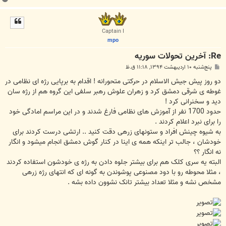
ا
ل
ا
Captain I
mpo
Re: آخرين تحولات سوريه
پ
پنج‌شنبه ۱۰ اردیبهشت ۱۳۹۴, ۱۱:۱۸ ق.ظ
س
ت
ﺩﻭ ﺭﻭﺯ ﭘﯿﺶ ﺟﯿﺶ ﺍﻻﺳﻼﻡ ﺩﺭ ﺣﺮﮐﺘﯽ ﻣﺘﺤﻮﺭﺍﻧﻪ ! ﺍﻗﺪﺍﻡ ﺑﻪ ﺑﺮﭘﺎﯾﯽ ﺭﮊﻩ ﺍﯼ ﻧﻈﺎﻣﯽ ﺩﺭ
ﻏﻮﻃﻪ ﯼ ﺷﺮﻗﯽ ﺩﻣﺸﻖ ﮐﺮﺩ ﻭ ﺯﻫﺮﺍﻥ ﻋﻠﻮﺵ ﺭﻫﺒﺮ ﺳﻠﻔﯽ ﺍﯾﻦ ﮔﺮﻭﻩ ﻫﻢ ﺍﺯ ﺭﮊﻩ ﺳﺎﻥ
ﺩﯾﺪ ﻭ ﺳﺨﻨﺮﺍﻧﯽ ﮐﺮﺩ !
ﺣﺪﻭﺩ 1700 ﻧﻔﺮ ﺍﺯ ﺁﻣﻮﺯﺵ ﻫﺎﯼ ﻧﻈﺎﻣﯽ ﻓﺎﺭﻍ ﺷﺪﻧﺪ ﻭ ﺩﺭ ﺍﯾﻦ ﻣﺮﺍﺳﻢ ﺍﻣﺎﺩﮔﯽ ﺧﻮﺩ
ﺭﺍ ﺑﺮﺍﯼ ﻧﺒﺮﺩ ﺍﻋﻼﻡ ﮐﺮﺩﻧﺪ .
ﺑﻪ ﺷﯿﻮﻩ ﭼﯿﻨﺶ ﺍﻓﺮﺍﺩ ﻭ ﺳﺘﻮﻧﻬﺎﯼ ﺯﺭﻫﯽ ﺩﻗﺖ ﮐﻨﯿﺪ .. ﺍﺭﺗﺸﯽ ﺩﺭﺳﺖ ﮐﺮﺩﻧﺪ ﺑﺮﺍﯼ
ﺧﻮﺩﺷﺎﻥ ، ﺟﺎﻟﺐ ﺗﺮ ﺍﯾﻨﮑﻪ ﻫﻤﻪ ﯼ ﺍﯾﻨﺎ ﺩﺭ ﮐﻨﺎﺭ ﮔﻮﺵ ﺩﻣﺸﻖ ﺍﻧﺠﺎﻡ ﻣﯿﺸﻮﺩ ﻭ ﺍﻧﮕﺎﺭ
ﻧﻪ ﺍﻧﮕﺎﺭ ؟؟
ﺍﻟﺒﺘﻪ ﯾﻪ ﺳﺮﯼ ﮐﻠﮏ ﻫﻢ ﺑﺮﺍﯼ ﺑﯿﺸﺘﺮ ﺟﻠﻮﻩ ﺩﺍﺩﻥ ﺑﻪ ﺭﮊﻩ ﯼ ﺧﻮﺩﺷﻮﻥ ﺍﺳﺘﻔﺎﺩﻩ ﮐﺮﺩﻧﺪ
، ﻣﺜﻼ ﻣﺤﻮﻃﻪ ﺭﻭ ﺑﺎ ﺩﻭﺩ ﻣﺼﻨﻮﻋﯽ ﭘﻮﺷﻮﻧﺪﻥ ﺑﻪ ﮔﻮﻧﻪ ﺍﯼ ﮐﻪ ﺍﻧﺘﻬﺎﯼ ﺭﮊﻩ ﺯﺭﻫﯽ
ﻣﺸﺨﺺ ﻧﺸﻪ ﻭ ﻣﺜﻼ ﺗﻌﺪﺍﺩ ﺑﯿﺸﺘﺮ ﺗﺎﻧﮏ ﻧﺸﻮﻭﻥ ﺩﺍﺩﻩ ﺑﺸﻪ .