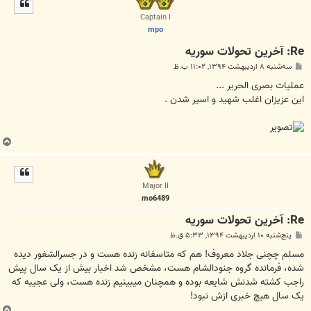
ا
Captain I
mpo
Re: آخرين تحولات سوريه
پ
سه‌شنبه ۸ اردیبهشت ۱۳۹۴, ۱۱:۰۲ ب.ظ
س
ت
ﻋﻤﻠﯿﺎﺕ ﺑﺼﺮﯼ ﺍﻟﺤﺮﯾﺮ ...
ﺍﯾﻦ ﻋﺰﯾﺰﺍﻥ ﺍﻏﻠﺐ ﺷﻬﯿﺪ ﻭ ﺍﺳﯿﺮ ﺷﺪﻥ .
ب
ا
ل
ا
Major II
mo6489
Re: آخرين تحولات سوريه
پ
پنج‌شنبه ۱۰ اردیبهشت ۱۳۹۴, ۵:۳۳ ق.ظ
س
ت
مسلم چچنی جلاد معروف! هم که متاسفانه زنده هست و در جسرالشغور دیده
شده، فرمانده گروه جنودالشام هست، مشخص شد اخبار بیش از یک سال پیش
راجب کشته شدنش شایعه بوده و همچنان میبینیم زنده هست، ولی عجیبه که
یک سال هیچ خبری ازش نبود!
ب