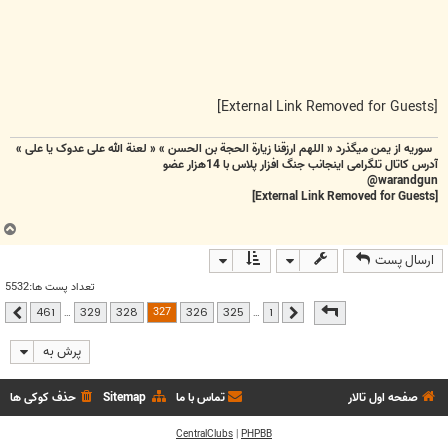
[External Link Removed for Guests]
سوریه از یمن میگذرد « اللهم ارزقنا زيارة الحجة بن الحسن » « لعنة الله علی عدوک یا علی »
آدرس کاتال تلگرامی اینجانب جنگ افزار پلاس با 14هزار عضو
warandgun@
[External Link Removed for Guests]
ب
ا
ارسال پست
ل
ا
تعداد پست ها:5532
صفحه
327
از
461
327
…
…
461
329
328
326
325
1
قبلی
بعدی
پرش به
صفحه اول تالار
تماس با ما
Sitemap
حذف کوکی ها
CentralClubs
|
PHPBB