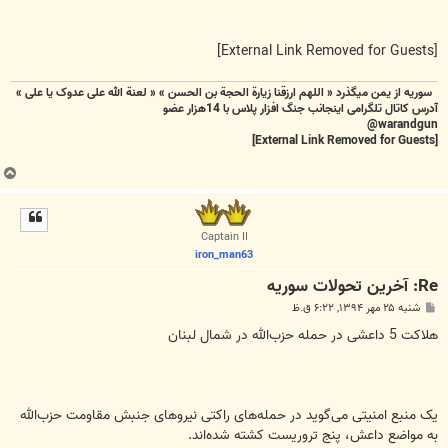
[External Link Removed for Guests]
سوریه از یمن میگذرد « اللهم ارزقنا زيارة الحجة بن الحسن » « لعنة الله علی عدوک یا علی »
آدرس کاتال تلگرامی اینجانب جنگ افزار پلاس با 14هزار عضو
warandgun@
[External Link Removed for Guests]
ب
ا
ل
ا
Captain II
iron_man63
Re: آخرين تحولات سوريه
پ
شنبه ۲۵ مهر ۱۳۹۴, ۶:۲۲ ق.ظ
س
ت
هلاکت 5 داعشی در حمله حزب‌الله در شمال لبنان
یک منبع امنیتی می‌گوید در حمله‌های راکتی نیروهای جنبش مقاومت حزب‌الله
به مواضع داعش، پنج تروریست کشته شده‌اند.