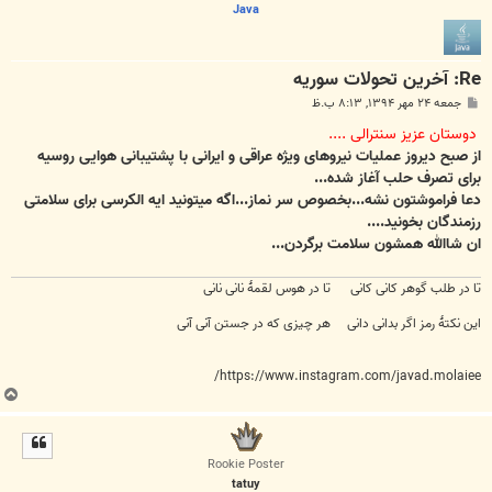
Java
Re: آخرين تحولات سوريه
پ
جمعه ۲۴ مهر ۱۳۹۴, ۸:۱۳ ب.ظ
س
ت
دوستان عزیز سنترالی ....
از صبح دیروز عملیات نیروهای ویژه عراقی و ایرانی با پشتیبانی هوایی روسیه
برای تصرف حلب آغاز شده...
دعا فراموشتون نشه...بخصوص سر نماز...اگه میتونید ایه الکرسی برای سلامتی
رزمندگان بخونید....
ان شاالله همشون سلامت برگردن...
تا در طلب گوهر کانی کانی تا در هوس لقمهٔ نانی نانی
این نکتهٔ رمز اگر بدانی دانی هر چیزی که در جستن آنی آنی
https://www.instagram.com/javad.molaiee/
ب
ا
ل
ا
Rookie Poster
tatuy