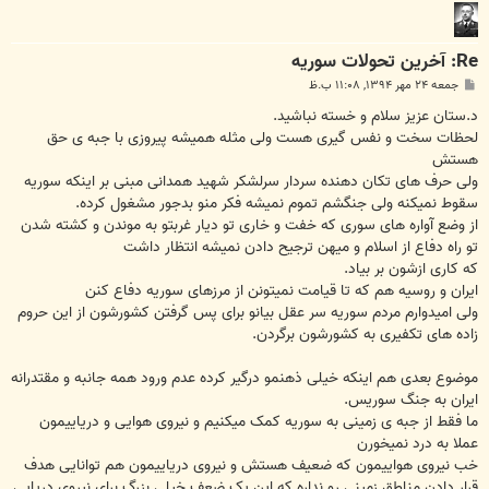
Re: آخرين تحولات سوريه
پ
جمعه ۲۴ مهر ۱۳۹۴, ۱۱:۰۸ ب.ظ
س
ت
د.ستان عزیز سلام و خسته نباشید.
لحظات سخت و نفس گیری هست ولی مثله همیشه پیروزی با جبه ی حق
هستش
ولی حرف های تکان دهنده سردار سرلشکر شهید همدانی مبنی بر اینکه سوریه
سقوط نمیکنه ولی جنگشم تموم نمیشه فکر منو بدجور مشغول کرده.
از وضع آواره های سوری که خفت و خاری تو دیار غربتو به موندن و کشته شدن
تو راه دفاع از اسلام و میهن ترجیح دادن نمیشه انتظار داشت
که کاری ازشون بر بیاد.
ایران و روسیه هم که تا قیامت نمیتونن از مرزهای سوریه دفاع کنن
ولی امیدوارم مردم سوریه سر عقل بیانو برای پس گرفتن کشورشون از این حروم
زاده های تکفیری به کشورشون برگردن.
موضوع بعدی هم اینکه خیلی ذهنمو درگیر کرده عدم ورود همه جانبه و مقتدرانه
ایران به جنگ سوریس.
ما فقط از جبه ی زمینی به سوریه کمک میکنیم و نیروی هوایی و دریاییمون
عملا به درد نمیخورن
خب نیروی هواییمون که ضعیف هستش و نیروی دریاییمون هم توانایی هدف
قرار دادن مناطق زمینی رو نداره که این یک ضعف خیلی بزرگ برای نیروی دریایی