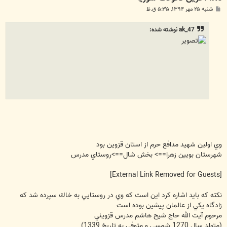
پ
شنبه ۲۵ مهر ۱۳۹۴, ۵:۳۵ ق.ظ
س
ت
ak_47 نوشته شده:
وي اولين شهيد مدافع حرم از استان قزوين بود
شهرستان بويين زهرا==> بخش شال==>روستاي مدرس
[External Link Removed for Guests]
نكته كه بايد اشاره كرد اين است كه وي در روستايي به خاك سپرده شد كه
زادگاه يكي از عالمان پيشين بوده است
مرحوم آيت الله حاج شيح هاشم مدرس قزويني
(متولد سال 1270 شمسي و متوفي به تاريخ 1339)