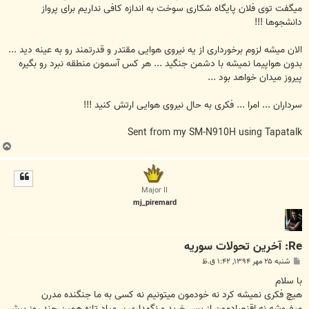
میگفت توی فلان پایگاه شکاری سوخت به اندازه کافی نداریم برای پرواز
دانشجوها !!!
الان میشه لزوم برخورداری از یه نیروی هوایی مقتدر و قدرتمند رو به عینه دید ...
بدون هواپیما نمیشه با دشمن جنگید ... هر کس آسمون منطقه نبرد رو بگیره
پیروز میدان خواهد بود ...
سرداران ... امرا ... فکری به حال نیروی هوایی ارتش کنید !!!
Sent from my SM-N910H using Tapatalk
ب
ا
ل
ا
Major II
mj_piremard
Re: آخرين تحولات سوريه
پ
شنبه ۲۵ مهر ۱۳۹۴, ۱:۴۲ ق.ظ
س
ت
با سلام
هیچ فکری نمیشه کرد نه خودمون میتونیم نه کسی به ما جنگنده مدرن
میفروشه نه اقنصادمون از یس خرید و نگهداری بر میاد تازه همین چند روز پیش