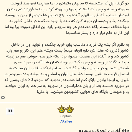
دو گزینه اول که مشخصه تا سالهای متمادی به ما هواپیما نخواهند فروخت.
میمونه روسیه و چین که فعلا تحریمها رو بهونه کردن و با ما قرارداد نمی بندن .
امیدوار هستیم که طی سالهای آینده و با رفع تحریم ها بتونیم از چین یا روسیه
جنگنده بخریم.دوستان توجه کنن که بنده با تولید جنگنده در داخل کشور نه
تنها مخالف نیستم بلکه معتقدم هر چه سریعتر باید این اتفاق صورت بپذیره اما
این کار به علم نیاز داره و بستر مناسب.!
به نظرم اگر بشه یک قرارداد مناسب برای خرید جنگنده و تولید اون در داخل
کشور (کاری که هند الان داره انجام میده) بست میشه علم این کار رو هم وارد
کشور کرد و به آینده این صنعت امیدوار بود.البته خبر های خوشی هم در زمینه
خرید جنگنده از روسیه و چین بگوش میرسه که ان شا الله در صورت جدی
شدنش شما رو در جریان خواهم گذاشت . بخاطر اینکه مطالب این سایت به
احتمال قریب به یقین توسط دشمنان ایران و اسلام رصد میشه بنده نمیتونم هر
خبری رو اینجا براتون بازگو کنم اما همینقدر بدونید که سوخو 30 های روسی که
در سوریه هستند بعد از پایان عملیاتشون در سوریه یه سر هم به ایران خواهند
زد و میهمان پایگاه های هوایی کشورمون میشن... یا علی!
ب
ا
ل
ا
Captain
ARafiee
Re: آخرين تحولات سوريه