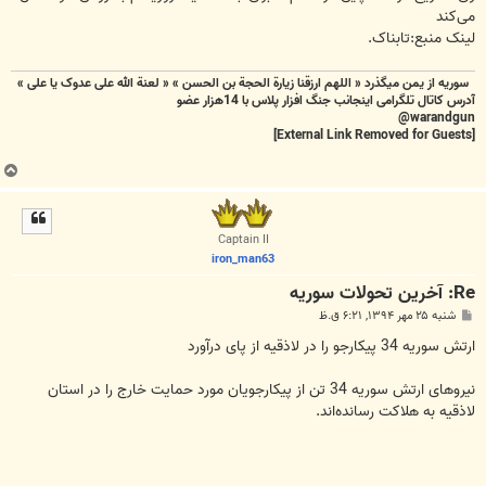
می‌کند
لینک منبع:تابناک.
سوریه از یمن میگذرد « اللهم ارزقنا زيارة الحجة بن الحسن » « لعنة الله علی عدوک یا علی »
آدرس کاتال تلگرامی اینجانب جنگ افزار پلاس با 14هزار عضو
warandgun@
[External Link Removed for Guests]
ب
ا
ل
ا
Captain II
iron_man63
Re: آخرين تحولات سوريه
پ
شنبه ۲۵ مهر ۱۳۹۴, ۶:۲۱ ق.ظ
س
ت
ارتش سوریه 34 پیکارجو را در لاذقیه از پای درآورد
نیروهای ارتش سوریه 34 تن از پیکارجویان مورد حمایت خارج را در استان
لاذقیه به هلاکت رسانده‌اند.