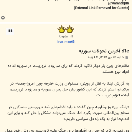
warandgun@
[External Link Removed for Guests]
ب
ا
ل
ا
Captain II
iron_man63
Re: آخرين تحولات سوريه
پ
شنبه ۲۵ مهر ۱۳۹۴, ۶:۱۱ ق.ظ
س
ت
مقام‌های چین بار دیگر تاکید کردند که برای مبارزه با تروریسم در سوریه آماده
اعزام نیرو هستند.
به گزارش ایلنا به نقل از رویترز، مسئولان وزارت خارجه چین امروز-جمعه- در
بیانیه‌ای اعلام کردند که این کشور برای حل بحران سوریه و مبارزه با تروریسم
آماده اعزام نیرو است.
«وانگ یی» وزیرخارجه چین گفت: « باید اقدام‌های ضد تروریستی متمرکزی در
سطح بین‌المللی صورت بگیرد اما، جنگ نمی‌تواند مشکل را حل کند و برای این
اقدام‌ها نیاز به یک راه‌حل سیاسی داریم.»
وی تصریح کرد که چین در اقدام‌ها برای جنگ علیه تروریسم به روش خود عمل