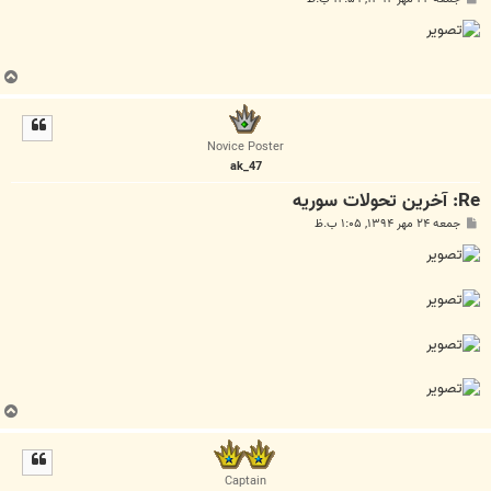
س
ت
ب
ا
ل
ا
Novice Poster
ak_47
Re: آخرين تحولات سوريه
پ
جمعه ۲۴ مهر ۱۳۹۴, ۱:۰۵ ب.ظ
س
ت
ب
ا
ل
ا
Captain