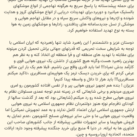
برای حمله پیشدستانه یا پاسخ سریع به هرگونه تهاجمی از انواع موشکهای
بالستیک میانبرد و دوربرد،برای تهدیدات دریایی از انواع موشکهای کروز و هدایت
شونده و اژدرها و نیروهای واکنش سریع سپاه و در مقابل تهاجم هوایی و
موشکی از نسل جدیدسامانه های پدافندی، رادارها و موشکهای زمین به هوا
بسته به نوع تهدید استفاده خواهیم کرد.
دوستان عزیز و دانشمندم ! این راهبرد شاید تنها راهبردیه که ایران اسلامی با
توجه به شرایطی سخت تحریمی که قدرتهای جهانی براش تحمیل کردن میتونه
برای مقابله با تهدید های منطقه ای و فرا منطقه ای اتخاذ کنه و به نظر هم
بهترین راهبرد هست.وگرنه هیچ کشوری از داشتن یک نیروی هوایی قوی و
کارآمد بدش نمیاد!!! اما باید قدری واقع بین باشیم. قبلا هم یک بار این مثالو
عرض کردم که برای خریدن دیسک ترمز یک هواپیمای مسافربری ،تاکید میکنم
مسافربری!!! باید هزار تا دلال و واسطه پیدا کنیم!
عزیزان ! بنده هم تجهیز نیروی هوایی پیر و از نفس افتاده کشورمون رو امری
ضروری میدونم و برخی شایعاتی که در زمینه عدم توجه عمدی مسئولان نظام به
نیروی هوایی مطرح شده رو رد میکنم.(شایعاتی بود که بعد از گذشت سالها از
کودتای نافرجام نوژه هنوز دولتمردان نظام جمهوری اسلامی به نیروی هوایی
ارتش جمهوری اسلامی ایران اعتماد کامل ندارند و به عمد تجهیزش نمیکنن) اما
واقعیت نیروی هوایی ما و حتی سایر نیروهای مسلح کشورمون ،عدم تمایل به
فروش هواپیما و سایر تجهیزات نظامی پیشرفته از جانب کشورهای صاحب این
فناوری ها به ایرانه. در دنیا 4 منبع برای خرید جنگنده پیشرفته وجود داره: ایالات
متحده، اتحادیه اروپا،روسیه و چین.