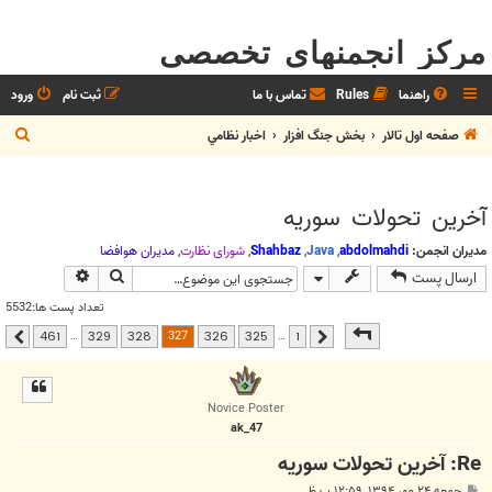
مرکز انجمنهای تخصصی
راهنما
Rules
تماس با ما
ثبت نام
ورود
ج
صفحه اول تالار
بخش جنگ افزار
اخبار نظامي
س
ت
آخرين تحولات سوريه
ج
و
مدیران انجمن:
abdolmahdi
,
Java
,
Shahbaz
,
شوراي نظارت
,
مديران هوافضا
جستجو
جستجوی پیشر
ارسال پست
تعداد پست ها:5532
صفحه
327
از
461
327
…
…
461
329
328
326
325
1
قبلی
بعدی
Novice Poster
ak_47
Re: آخرين تحولات سوريه
پ
جمعه ۲۴ مهر ۱۳۹۴, ۱۲:۵۹ ب.ظ