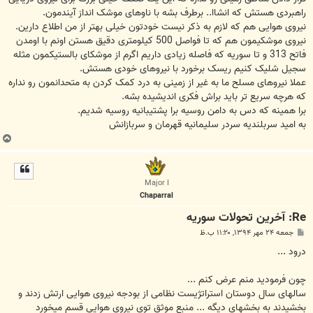
راهبردی هستش که انشاا.. برطرف بشه با ناوهای موشک انداز آیندمون.
نیروی هوایی هم که لازم به ذکر نیست خودتون خیلی بهتر از من اطلاع دارین.
نیروی موشکیمون هم که تا فواصل 500 کیلومتری دقیق هستن اونم با اومدن
فاتح 313 و تا سوریه که فاصله زیادی داریم اگرم از موشکای بالستیکمون مثله
سجیل شلیک کنیم ریسک برخورد با نیروهای خودی هستش.
عملا نیروهای مسلح ما به غیر از زمینی به درد کمک کردن به متحدانمون رو نداره
که هرچه سریع تر باید براش فکری اندیشیده بشه.
برا همینه که دس به دامن روسیه برا پشتیبانیه روسیه شدیم.
به امید سربلندیه سردر سلیمانیه قهرمان و سربازانش
ب
ا
ل
ا
Major I
Chaparral
Re: آخرين تحولات سوريه
پ
جمعه ۲۴ مهر ۱۳۹۴, ۱۱:۲۰ ب.ظ
س
ت
درود ...
چون فرمودید منم عرض کنم ...
سالهای سال دوستان استراتژیست نظامی از بودجه نیروی هوایی ارتش زدند و
بخشیدند به بخشهای دیگه ... منبع موثق توی نیروی هوایی قسم میخورد