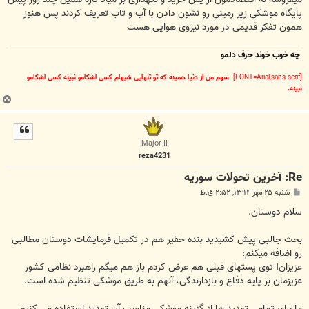
پایگاه موشکی زیر زمینی رو نشون دادن با آب و تاب تعریف کردند پس هنوز
همون تفکر قدیمی در مورد نیروی هوایی هست
چه خوب خوند حرف دلمو
[FONT=Arial,sans-serif]
سهم من از دنیا همینه که تو تنهایی شبهام کسی اشکامو نبینه کسی اشکامو
نبینه.
ب
ا
ل
ا
Major II
reza4231
Re: آخرين تحولات سوريه
پ
شنبه ۲۵ مهر ۱۳۹۴, ۲:۵۲ ق.ظ
س
ت
سلام دوستان.
بحث جالبی پیش کشیدید بنده حقیر هم در تکمیل فرمایشات دوستان مطالبی
رو اضافه میکنم:
عزیزان! توی پستهای قبلی هم عرض کردم باز هم میگم راهبرد نظامی کشور
عزیزمان بر پایه دفاع و بازدارندگی، آنهم به طریق موشکی تنظیم شده است.
ما برای تمامی تهدید ها از گزینه موشکی مناسب آن تهدید استفاده می کنیم.