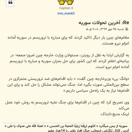
ل
ا
Captain II
iron_man63
Re: آخرين تحولات سوريه
پ
شنبه ۲۵ مهر ۱۳۹۴, ۶:۰۸ ق.ظ
س
ت
مقام‌های چین بار دیگر تاکید کردند که برای مبارزه با تروریسم در سوریه آماده
اعزام نیرو هستند.
به گزارش ایلنا به نقل از رویترز، مسئولان وزارت خارجه چین امروز-جمعه- در
بیانیه‌ای اعلام کردند که این کشور برای حل بحران سوریه و مبارزه با تروریسم
آماده اعزام نیرو است.
«وانگ یی» وزیرخارجه چین گفت: « باید اقدام‌های ضد تروریستی متمرکزی در
سطح بین‌المللی صورت بگیرد اما، جنگ نمی‌تواند مشکل را حل کند و برای این
اقدام‌ها نیاز به یک راه‌حل سیاسی داریم.»
وی تصریح کرد که چین در اقدام‌ها برای جنگ علیه تروریسم به روش خود عمل
می‌کند
لینک منبع:تابناک.
سوریه از یمن میگذرد « اللهم ارزقنا زيارة الحجة بن الحسن » « لعنة الله علی عدوک یا علی »
آدرس کاتال تلگرامی اینجانب جنگ افزار پلاس با 14هزار عضو