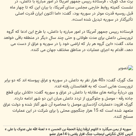
ت
برت مک گورک"، فرستاده رییس جمهور آمریکا در امور مبارزه با داعش، در
نشست کمیته روابط خارجی مجلس سنای آمریکا، با بیان این که تا چهار ماه
قبل روسیه قدرت موثر در سوریه بود، گفت: «اما اکنون ایران قدرت اصلی
تأثیرگذار در سوریه تبدیل شده است».
فرستاده رییس جمهور آمریکا در امور مبارزه با داعش، با طرح این ادعا که گروه
تروریستی داعش برای مدت طولانی و حتی چند سال دیگر در منطقه باقی خواهد
ماند، گفت: «این گروه هر بار که اراضی خود را در سوریه و عراق از دست می
دهد، اقدام به اجرای عملیات در مناطق مختلف جهان می کند».
مک گورک گفت: «40 هزار نفر به داعش در سوریه و عراق پیوسته اند که دو برابر
تروریست هایی است که به افغانستان رفته اند».
وی دربارۀ برنامه های مقابله با داعش در عراق و سوریه گفت: «تلاش برای قطع
جاده رقه - موصل و جلوگیری از تردد داعش میان این دو شهر ادامه دارد».
گورک افزود: «عملیات آزادسازی موصل با محاصره آن شهر آغاز شده و دولت عراق
متعهد شده است که 15 هزار جنگجوی محلی را برای شرکت در این عملیات
مسلح کند».
سوریه از یمن میگذرد « اللهم ارزقنا زيارة الحجة بن الحسن » « لعنة الله علی عدوک یا علی »
آدرس کاتال تلگرامی اینجانب جنگ افزار پلاس با 14هزار عضو