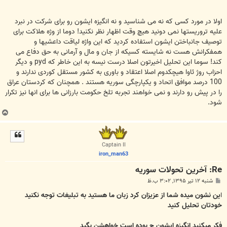
اولا در مورد کسی که نه می شناسید و نه انگیزه ایشون رو برای شرکت در نبرد
علیه تروریستها نمی دونید هیچ وقت اظهار نظر نکنید! دوما از وژه هلاکت برای
توصیف جانباختن ایشون استفاده کردید که این واژه لیاقت داعشیها و
همفکرانش هست نه شایسته کسیکه از جان و مال و آرمانی به حق دفاع می
کند! سوما این تحلیل اخیرتون اصلا درست نیسه به این خاطر که pyd و دیگر
احزاب روژ ئاوا هیچکدوم اصلا اعتقاد و باوری به کشور مستقل کوردی ندارند و
100 درصد موافق اتحاد و یکپارچگی سوریه هستند . همچنان که کردستان عراق
را در پیش رو دارند و نمی خواهند تجربه تلخ حکومت بارزانی ها برای انها نیز تکرار
شود.
ب
ا
ل
ا
Captain II
iron_man63
Re: آخرين تحولات سوريه
پ
شنبه ۱۲ تیر ۱۳۹۵, ۳:۰۲ ب.ظ
س
ت
ا
ین نشون میده شما از عزیزان کرد زبان ما هستید به تبلیغات توجه نکنید
خودتان تحلیل کنید
فکر میکنید انگیزه ایشون چ بوده است خواهشن بگید