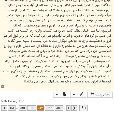
پاپتی سوری با تروریستهایی که همخون و هم زبان و گاها برادر اونا هم هستند
بجنگه!! هرچند شاید شما باور نکنید ولی هنوز هم انسان آزادیخواه وجود دارد و
برای حقیقت و عدالت حاضرن جون بدهند!! اینکه پشت میز بشینیم و از مبارزه
حرف بزنیم و به این و اون انگ مزدوری بزنیم و اونایی که موافقمون حرکت نمی
کنند برچسپ بزنیم کار خیلی شاقی نیست برادر. کار اصلی رو شیر بچه های
فاطمیون و حزب اله و سپاه انجام می دن اونم وسط تروریستهایی که اگه
گیرشون بیا فتی خیلی لطف کنند سریع می کشنت وگرنه زجر کشت می کنند.
کار اصلی رو کردهای باغیرت و اعراب ازادیخواهی می کنند که در برابر غول افراطی
گری و داعشیسم و زیاده خواهی دیگران مردانه می ایستند و سینه سپر گلوله
می کنند. دوست عزیز من نه ماهواره دارم و نه علاقه ای هم بهش دارم و اینو رو
هم سعی کن درک کنی که هر کی انتقاد کرد و حرفی زد تحت تاثیر تبلیغات
رسانه های پوشالی ماهواره نیست . البته عده ای نا آگاه هستند که در داخل
بدنه سیستم مدام می خواهند این رو القا کنند که کوردها در سوریه دنبال اینند
و آن و تحلیلهای آبگوشتی به خورد ملت می دهند و سعی می کنند این دید
شوونیستی رو به کوردهای ایران هم تعمیم بدهند ولی حقیقت چیز دیگری است
. البته کور خوندن اونایی که می خوان کوردها رو به دید امنیتی نگاه کنند
کوردها تا ایران بوده و هست و خواهد بود ایرانی باقی می مانند!!
ب
ا
ارسال پست
ل
ا
تعداد پست ها:5532
صفحه
389
از
461
389
…
…
461
391
390
388
387
1
قبلی
بعدی