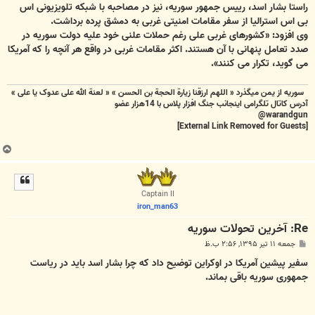
راستا بشار اسد، رییس جمهور سوریه، نیز در مصاحبه با شبکه تلویزیونی اس
بی اس استرالیا از سفر مقامات امنیتی غربی به دمشق پرده برداشت.
وی افزود: «کشورهای غربی علی رغم حملات علنی خود علیه دولت سوریه در
صدد تعامل پنهانی با آن هستند. اکثر مقامات غربی در واقع هر آنچه را که آمریکا
می گوید، تکرار می کنند».
سوریه از یمن میگذرد « اللهم ارزقنا زيارة الحجة بن الحسن » « لعنة الله علی عدوک یا علی »
آدرس کاتال تلگرامی اینجانب جنگ افزار پلاس با 14هزار عضو
warandgun@
[External Link Removed for Guests]
ب
ا
ل
ا
Captain II
iron_man63
Re: آخرين تحولات سوريه
پ
جمعه ۱۱ تیر ۱۳۹۵, ۲:۵۶ ب.ظ
س
ت
سفیر پیشین آمریکا در اوکراین توضیح داد که چرا بشار اسد باید در ریاست
جمهوری سوریه باقی بماند.