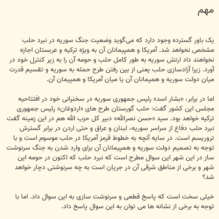
س
مهم
ت
یک باور گسترده وجود دارد که می‌گوید وضعیت جنگ سوریه در نبرد حلب
مشخص نخواهد شد. آمریکا و همپیمانان آن به ویژه ترکیه و عربستان اجازه
نخواهند داد ارتش سوریه به طور کامل حلب و حومه آن را به زیر کنترل خود در
آورد. زیرا آزادسازی حلب یعنی از بین رفتن طرح حمله به سوریه و تقسیم قدرت
میان دولت سوریه و همپمانان آن یا میان آمریکا و همپیمان آن.
اما در برابر، «بشار اسد» رئیس جمهوری سوریه در سخنرانی خود در افتتاحیه
مجلس این کشور گفت: حلب گورستان طرح های «اردوغان» رئیس جمهوری
ترکیه خواهد بود. سید «حسن نصرالله» دبیر کل حزب الله هم در این زمینه گفت
نبرد حلب دفاع از سراسر سوریه، لبنان و عراق و حتی اردن در برابر گسترش
تروریسم است. در سایه آنچه به خطوط قرمز آمریکا در حلب موسوم است و با
توجه به تصمیم دولت سوریه و همپیمانان آن برای وارد شدن به جنگ سرنوشت
ساز در این شهر این سوال مطرح است که نبرد حلب که اکنون در حومه این
شهر و برخی از مناطق شرقی آن در جریان است به چه سرنوشتی دچار خواهد
شد؟
خیلی سخت است که پاسخ قطعی و سرنوشت سازی به این سوال داد. اما با
توجه به برخی از نشانه ها می توان به این سوال پاسخ داد.