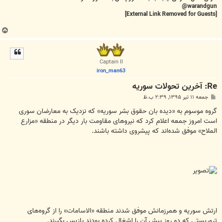
warandgun@
[External Link Removed for Guests]
ب
ا
ل
ا
Captain II
iron_man63
Re: آخرين تحولات سوريه
پ
جمعه ۱۱ تیر ۱۳۹۵, ۲:۳۹ ب.ظ
س
ت
گروه موسوم به «دیده بان حقوق بشر سوریه» که نزدیک به معارضان سوری
است امروز جمعه اعلام کرد که نیروهای مقاومت بار دیگر در منطقه «مزارع
الملاح» موفق شده‌اند که پیشروی داشته باشند.
ارتش سوریه و همرزمانش موفق شدند منطقه «الاسامات» را از گروه‌های
تروریستی که دو روز پیش آن را اشغال کرده بودند بازپس بگیرند.