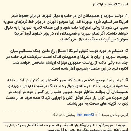
این نشانه ها عبارتند از:
1: دولت سوریه و همپیمانان آن در حلب و دیگر شهرها در برابر خطوط قرمز
آمریکا سر تسلیم فرود نیاورده اند. زیرا سرفرود آوردن در برابر خط قرمزهای سوریه
سبب می شود تا برخی امتیازها داده شود و این مساله تجزیه سوریه را به دنبال
خواهد داشت. اگر نظام سوریه و همپیمانان آن در برابر خطوط قرمز آمریکا
سرفرود می آوردند، جنگ به دراز نمی کشید.
2: دستکم در دوره دولت کنونی آمریکا احتمال رخ دادن جنگ مستقیم میان
روسیه، سوریه و ایران با آمریکا و همپیمان اندک است. سرنوشت نبرد حلب در
چند ماه باقی مانده از ریاست جمهوری «باراک اوباما» مشخص خواهد شد.
اکنون نبرد در این منطقه راهبردی آغاز شده است.
3: در این نبرد ترجیح داده می شود که محور کاستیلو زیر کنترل در آید و حلقه
محاصره بر تروریست ها در مناطق شرقی حلب تنگ تر شود تا ارتش سوریه و
همپیمانان آن بتوانند مناطق حومه جنوبی حلب را زیر کنترل خود در آورند. در
این صورت می توان بار دیگر توافق آتش را اجرایی کرد تا همه طرف ها از دست
زدن به گزینه های سخت به دور باشند.
آخرین ويرايش توسط 1 on
iron_man63
, ويرايش شده در 0.
سوریه از یمن میگذرد « اللهم ارزقنا زيارة الحجة بن الحسن » « لعنة الله علی عدوک یا علی »
آدرس کاتال تلگرامی اینجانب جنگ افزار پلاس با 14هزار عضو