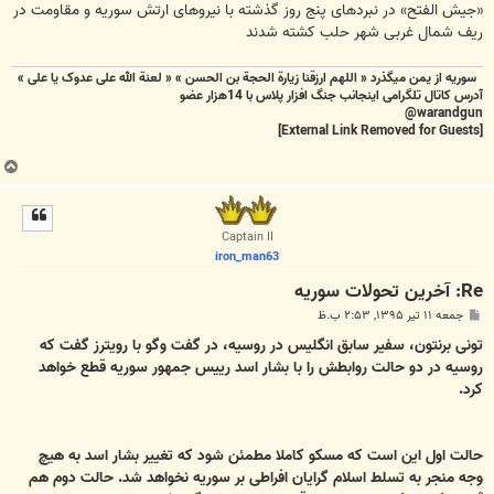
«جیش الفتح» در نبردهای پنج روز گذشته با نیروهای ارتش سوریه و مقاومت در
ریف شمال غربی شهر حلب کشته شدند
سوریه از یمن میگذرد « اللهم ارزقنا زيارة الحجة بن الحسن » « لعنة الله علی عدوک یا علی »
آدرس کاتال تلگرامی اینجانب جنگ افزار پلاس با 14هزار عضو
warandgun@
[External Link Removed for Guests]
ب
ا
ل
ا
Captain II
iron_man63
Re: آخرين تحولات سوريه
پ
جمعه ۱۱ تیر ۱۳۹۵, ۲:۵۳ ب.ظ
س
ت
تونی برنتون، سفیر سابق انگلیس در روسیه، در گفت وگو با رویترز گفت که
روسیه در دو حالت روابطش را با بشار اسد رییس جمهور سوریه قطع خواهد
کرد.
حالت اول این است که مسکو کاملا مطمئن شود که تغییر بشار اسد به هیچ
وجه منجر به تسلط اسلام گرایان افراطی بر سوریه نخواهد شد. حالت دوم هم