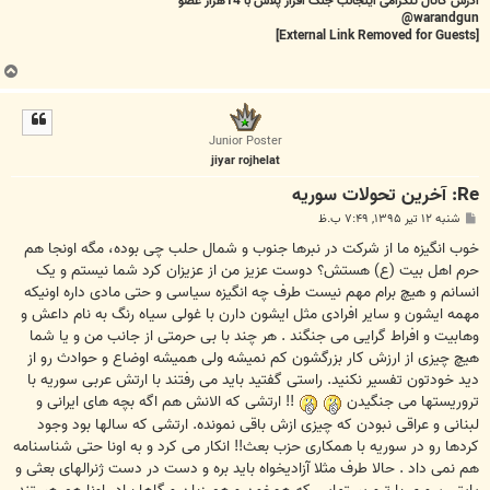
آدرس کاتال تلگرامی اینجانب جنگ افزار پلاس با 14هزار عضو
warandgun@
[External Link Removed for Guests]
ب
ا
ل
ا
Junior Poster
jiyar rojhelat
Re: آخرين تحولات سوريه
پ
شنبه ۱۲ تیر ۱۳۹۵, ۷:۴۹ ب.ظ
س
ت
خوب انگیزه ما از شرکت در نبرها جنوب و شمال حلب چی بوده، مگه اونجا هم
حرم اهل بیت (ع) هستش؟ دوست عزیز من از عزیزان کرد شما نیستم و یک
انسانم و هیچ برام مهم نیست طرف چه انگیزه سیاسی و حتی مادی داره اونیکه
مهمه ایشون و سایر افرادی مثل ایشون دارن با غولی سیاه رنگ به نام داعش و
وهابیت و افراط گرایی می جنگند . هر چند با بی حرمتی از جانب من و یا شما
هیچ چیزی از ارزش کار بزرگشون کم نمیشه ولی همیشه اوضاع و حوادث رو از
دید خودتون تفسیر نکنید. راستی گفتید باید می رفتند با ارتش عربی سوریه با
تروریستها می جنگیدن
!! ارتشی که الانش هم اگه بچه های ایرانی و
لبنانی و عراقی نبودن که چیزی ازش باقی نمونده. ارتشی که سالها بود وجود
کردها رو در سوریه با همکاری حزب بعث!! انکار می کرد و به اونا حتی شناسنامه
هم نمی داد . حالا طرف مثلا آزادیخواه باید بره و دست در دست ژنرالهای بعثی و