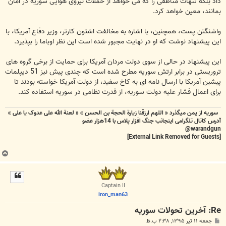
داد بلکه تنهات مناطقی را که می خواهد از حملات نیروی هوایی سوریه در امان
بمانند، معین خواهد کرد.
واشنگتن پست، همچنین، با اشاره به مخالفت اشتون کارتر، وزیر دفاع آمریکا، با
این پیشنهاد نوشت که او در نهایت مجبور شده است این نظر اوباما را بپذیرد.
این پیشنهاد در حالی از سوی دولت مردان آمریکا برای حمایت از برخی گروه های
تروریستی در برابر ارتش سوریه مطرح شده است که چندی پیش نیز 51 دیپلمات
پیشین آمریکا با ارسال نامه ای به کاخ سفید، از دولت آمریکا خواسته بودند تا
برای اعمال فشار علیه دولت سوریه، از قدرت نظامی در سوریه استفاده کند.
سوریه از یمن میگذرد « اللهم ارزقنا زيارة الحجة بن الحسن » « لعنة الله علی عدوک یا علی »
آدرس کاتال تلگرامی اینجانب جنگ افزار پلاس با 14هزار عضو
warandgun@
[External Link Removed for Guests]
ب
ا
ل
ا
Captain II
iron_man63
Re: آخرين تحولات سوريه
پ
جمعه ۱۱ تیر ۱۳۹۵, ۲:۳۸ ب.ظ