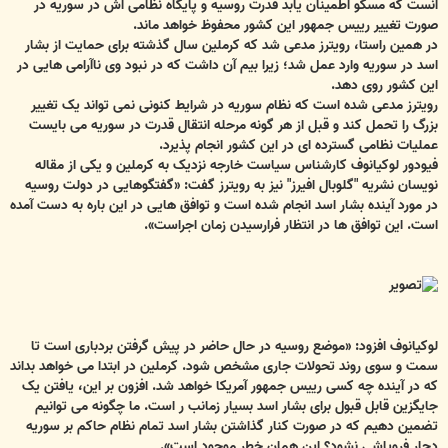
آنست که مسکو اطمینان یابد قدرت روسیه و پایگاه نظامی اش در سوریه در
صورت تغییر رییس جمهور این کشور محفوظ خواهد ماند.
در همین راستا، رویترز مدعی شد که کرملین سال گذشته برای حمایت از بشار
اسد در سوریه وارد عمل شد؛ زیرا بیم آن داشت که در نبود وی ناآرامی هایی در
این کشور روی دهد.
رویترز مدعی شده است که نظام سوریه در شرایط کنونی نمی تواند یک تغییر
بزرگ را تحمل کند و قبل از هر گونه مرحله انتقال قدرت در سوریه می بایست
عملیات نظامی گسترده ای در این کشور انجام پذیرد.
فیودور لوکیانوف کارشناس سیاست خارجه نزدیک به کرملین و یکی از مقاله
نویسان نشریه "گلوبال افیرز" نیز به رویترز گفت: «گفتگوهایی در دولت روسیه
در مورد آینده بشار اسد انجام شده است و توافق هایی در این باره به دست آمده
است. این توافق ها در انتظار فرارسیدن زمان اجراست».
لوکیانوف افزود: «موضع روسیه در حال حاضر در پیش گرفتن بردباری است تا
سمت و سوی روند تحولات جاری مشخص شود. کرملین در ابتدا می خواهد بداند
که در آینده چه کسی رییس جمهور آمریکا خواهد شد. افزون بر این، یافتن یک
جایگزین قابل قبول برای بشار اسد بسیار زمانب ر است. ما چگونه می توانیم
تضمین دهیم که در صورت کنار گذاشتن بشار اسد تمام نظام حاکم بر سوریه
دچار فروپاشی نشود؟ این همان خطر موجود است».