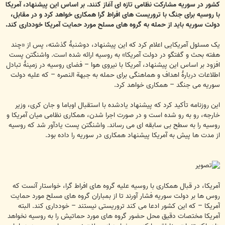
کشور در سوریه مشارکت نظامی تازه ای آغاز کنند. بر اساس این پیشنهاد، آمریکا
با روسیه برای جنگ با تروریست های افراط گرا همکاری خواهد کرد و در مقابل،
دولت سوریه باید از حمله به گروه های مسلح مورد حمایت آمریکا خودداری کند.
یک مسئول آمریکایی اعلام کرد که این پیشنهاد، دوشنبۀ گذشته، پس از «چند
هفته بحث و گفتگو در دولت آمریکا» به روسیه ارائه شده است. واشنگتن پست
افزود بر اساس این پیشنهاد، آمریکا با نیروی هوا – فضای روسیه در زمینۀ تبادل
اطلاعات دربارۀ اهداف و هماهنگی برای حمله به جبهة النصره – که علیه دولت
سوریه می جنگد – همکاری خواهد کرد.
این روزنامه تأکید کرد که پیشنهاد یادشده با استقبال اوباما و جان کری، وزیر
خارجه، رو به رو شده است و در صورت اجرا شدن، همکاری نظامی میان آمریکا و
روسیه را به سطح بی سابقه ای می رساند. واشنگتن پست یادآور شد که روسیه
از مدت ها پیش به آمریکا پیشنهاد همکاری در سوریه را داده بود.
آمریکا، در قبال همکاری با روسیه علیه گروه های افراط گرا، خواستار آنست که
روس ها بر دولت سوریه فشار آورند تا از بمباران گروه های مسلح مورد حمایت
آمریکا – که این کشور ادعا می کند تروریستی نیستند – خودداری کند. البته
آمریکا مختصات دقیق محل حضور گروه های مورد حماتیش را به روسیه نخواهد