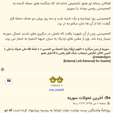
فعالان رسانه ای هنوز تشخیص نداده اند که جنگنده های حمله کننده به
المحیسنی روسی بودند یا سوری.
المحیسنی روز دوشنبه و یک شنبه شب و سه روز پیش نیز هدف حمله قرار
گرفت، اما از آن ها جان سالم به در برد.
المحیسنی پس از آن شهرت یافت که نامش در درگیری های شدید شمال سوریه
بسیار برده شد. وی از مفتی های نزدیک به سران جبهه النصره به شمار می رود.
سوریه از یمن میگذرد « اللهم ارزقنا زيارة الحجة بن الحسن » « لعنة الله علی عدوک یا علی »
آدرس کاتال تلگرامی اینجانب جنگ افزار پلاس با 14هزار عضو
warandgun@
[External Link Removed for Guests]
ب
ا
ل
ا
Captain II
iron_man63
Re: آخرين تحولات سوريه
پ
جمعه ۱۱ تیر ۱۳۹۵, ۲:۳۶ ب.ظ
س
ت
روزنامۀ واشنگتن پست نوشت دولت اوباما به روسیه پیشنهاد کرده است
که دو