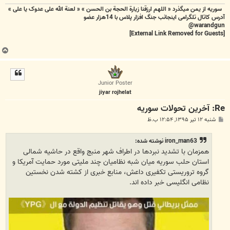
سوریه از یمن میگذرد « اللهم ارزقنا زيارة الحجة بن الحسن » « لعنة الله علی عدوک یا علی »
آدرس کاتال تلگرامی اینجانب جنگ افزار پلاس با 14هزار عضو
warandgun@
[External Link Removed for Guests]
ب
ا
ل
ا
Junior Poster
jiyar rojhelat
Re: آخرين تحولات سوريه
پ
شنبه ۱۲ تیر ۱۳۹۵, ۱۲:۵۴ ب.ظ
س
ت
iron_man63 نوشته شده:
همزمان با تشدید نبردها در اطراف شهر منبج واقع در حاشیه شمالی
استان حلب سوریه میان شبه نظامیان چند ملیتی مورد حمایت آمریکا و
گروه تروریستی تکفیری داعش، منابع خبری از کشته شدن نخستین
نظامی انگلیسی خبر داده اند.