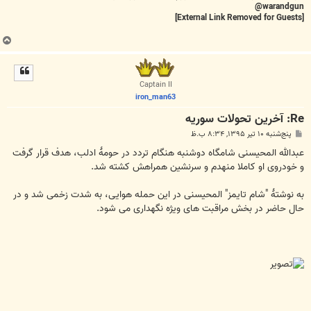
warandgun@
[External Link Removed for Guests]
ب
ا
ل
ا
Captain II
iron_man63
Re: آخرين تحولات سوريه
پ
پنج‌شنبه ۱۰ تیر ۱۳۹۵, ۸:۳۴ ب.ظ
س
ت
عبدالله المحیسنی شامگاه دوشنبه هنگام تردد در حومۀ ادلب، هدف قرار گرفت
و خودروی او کاملا منهدم و سرنشین همراهش کشته شد.
به نوشتۀ "شام تایمز" المحیسنی در این حمله هوایی، به شدت زخمی شد و در
حال حاضر در بخش مراقبت های ویژه نگهداری می شود.