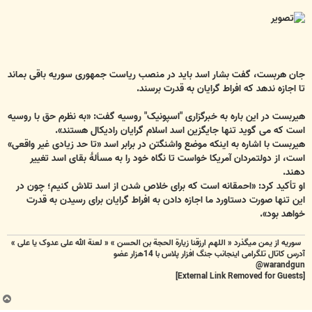
جان هربست، گفت بشار اسد باید در منصب ریاست جمهوری سوریه باقی بماند
تا اجازه ندهد که افراط گرایان به قدرت برسند.
هیربست در این باره به خبرگزاری "اسپونیک" روسیه گفت: «به نظرم حق با روسیه
است که می گوید تنها جایگزین اسد اسلام گرایان رادیکال هستند».
هیربست با اشاره به اینکه موضع واشنگتن در برابر اسد «تا حد زیادی غیر واقعی»
است، از دولتمردان آمریکا خواست تا نگاه خود را به مسألۀ بقای اسد تغییر
دهند.
او تأکید کرد: «احمقانه است که برای خلاص شدن از اسد تلاش کنیم؛ چون در
این تنها صورت دستاورد ما اجازه دادن به افراط گرایان برای رسیدن به قدرت
خواهد بود».
سوریه از یمن میگذرد « اللهم ارزقنا زيارة الحجة بن الحسن » « لعنة الله علی عدوک یا علی »
آدرس کاتال تلگرامی اینجانب جنگ افزار پلاس با 14هزار عضو
warandgun@
[External Link Removed for Guests]
ب