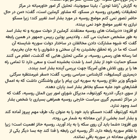
به گزارش "راشا تودی"، یلینا سوبونینا، تحلیل گر امور خاورمیانه در مرکز
تحقیقات راهبردی روسیه در مسکو، که مشاور کرملین است، گفت: «من در حال
حاضر تصور نمی کنم موضع روسیه در مورد بشار اسد تغییر کند؛ زیرا مسکو
نیازی به تغییر موضع خود نمی بیند».
او افزود: «دیپلمات های روسیه معتقدند کرملین از دولت سوریه و نه بشار اسد
به طور مشخص حمایت می کند . ولادیمیر پوتین رییس جمهور در همین رابطه
گفت که شیوه مشارکت دادن مخالفان در ساختار دولت سوریه شایسته آن
است که ما در راه تحقق بخشیدن به آن سختی و دشواری را به جان بخریم».
اما رسانه های رسمی روسیه، بر عکس تحلیل هایی که گذشت، اعلام می کنند
مسکو حمایت خود از بشار اسد را شدت بخشیده است و سعی دارد تا تمامی راه
ها را بر روی تلاش های آمریکا جهت بررسی آینده بشار اسد ببندد.
دیمیتری کیسلیوف، کارشناس سیاسی روس، گفت: «سفر غیرمنتظره سرگئی
شویگو وزیر دفاع روسیه به سوریه این پیام را برای واشنگتن داشت که به اعمال
فشارهای خود علیه مسکو بخاطر بشار اسد پایان دهد».
از سوی دیگر، اندریه کورتنوف، مدیرکل شورای امور بین الملل روسیه، گفت که
در مراکز تصمیم گیری سیاست خارجی روسیه همراهی بسیاری با شخص بشار
اسد وجود ندارد.
البته کورتنوف گفت: «مسکو باید خود را به عنوان یک طرف مهم پیروز آماده کند
و بشار اسد بخشی از این معادله به شمار می رود».
وی افزود: «شما باید آن روی سکه را به یاد آورید. روسیه حائز اهمیت است؛ زیرا
با نظام سوریه رابطه دارد. اگر روسیه این رابطه را فدا کند چه بسا دیگر یکی از
طرفهای معادله در سوریه باقی نماند».