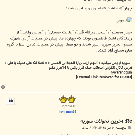
س
ت
چهار آزاده لشکر فاطمیون وارد ایران شدند
حیدر محمدی"، "سخی میرالله قلی"، "عنایت حسینی" و "عباس وفایی" از
رزمندگان لشکر فاطمیون بودند که چهارده ماه پیش در عملیات آزادی شهرک
بصری الحریر سوریه اسیر شدند و دو هفته پیش در عملیات تبادل اسرا با گروه
های مسلح آزاد شدند .
سوریه از یمن میگذرد « اللهم ارزقنا زيارة الحجة بن الحسن » « لعنة الله علی عدوک یا علی »
آدرس کاتال تلگرامی اینجانب جنگ افزار پلاس با 14هزار عضو
warandgun@
[External Link Removed for Guests]
ب
ا
ل
ا
Captain II
iron_man63
Re: آخرين تحولات سوريه
پ
پنج‌شنبه ۱۰ تیر ۱۳۹۵, ۸:۳۳ ب.ظ
س