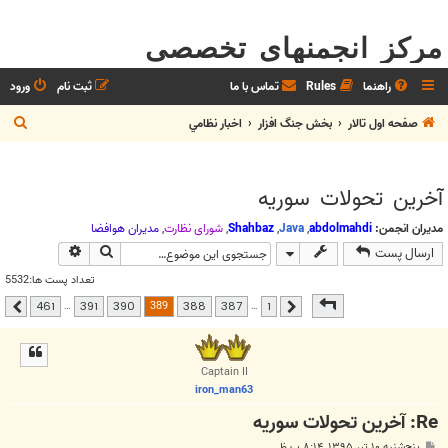
مرکز انجمنهای تخصصی
راهنما
Rules
تماس با ما
ثبت نام
ورود
ج
صفحه اول تالار
بخش جنگ افزار
اخبار نظامي
س
ت
آخرين تحولات سوريه
ج
و
مدیران انجمن:
abdolmahdi
,
Java
,
Shahbaz
,
شوراي نظارت
,
مديران هوافضا
جستجو
جستجوی پیشر
ارسال پست
تعداد پست ها:5532
صفحه
389
از
461
389
…
…
461
391
390
388
387
1
قبلی
بعدی
Captain II
iron_man63
Re: آخرين تحولات سوريه
پ
پنج‌شنبه ۱۰ تیر ۱۳۹۵, ۸:۱۴ ب.ظ