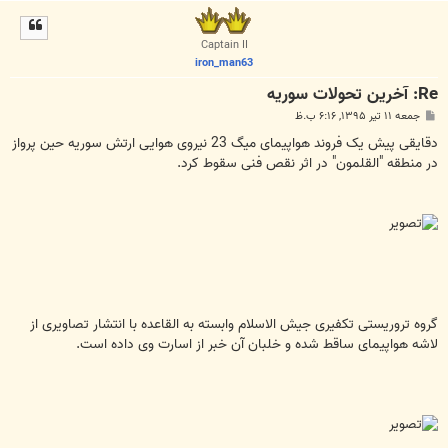
ا
ل
ا
Captain II
iron_man63
Re: آخرين تحولات سوريه
پ
جمعه ۱۱ تیر ۱۳۹۵, ۶:۱۶ ب.ظ
س
ت
دقایقی پیش یک فروند هواپیمای میگ 23 نیروی هوایی ارتش سوریه حین پرواز
در منطقه "القلمون" در اثر نقص فنی سقوط کرد.
گروه تروریستی تکفیری جیش الاسلام وابسته به القاعده با انتشار تصاویری از
لاشه هواپیمای ساقط شده و خلبان آن خبر از اسارت وی داده است.