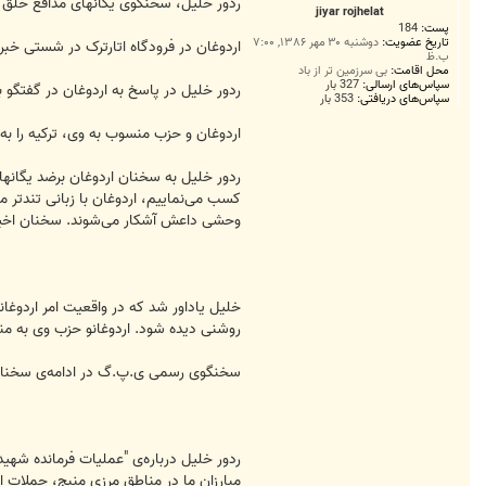
ت
ردور خلیل، سخنگوی یگانهای مدافع خلق (ی
jiyar rojhelat
پست:
184
تاریخ عضویت:
دوشنبه ۳۰ مهر ۱۳۸۶, ۷:۰۰
اردوغان در فرودگاە اتارترک در شستی خبر
ب.ظ
محل اقامت:
بی سرزمین تر از باد
سپاس‌های ارسالی:
327 بار
ردور خلیل در پاسخ بە اردوغان در گفتگو با
سپاس‌های دریافتی:
353 بار
اردوغان و حزب منسوب بە وی، ترکیە را بە 
ردور خلیل بە سخنان اردوغان برضد یگانهای
کسب می‌نماییم، اردوغان با زبانی تندتر ما
وحشی داعش آشکار می‌شوند. سخنان اخیر ا
خلیل یاداور شد کە در واقعیت امر اردوغ
روشنی دیدە شود. اردوغانو حزب وی بە منظ
سخنگوی رسمی ی.پ.گ در ادامەی سخنان خود
ردور خلیل دربارەی "عملیات فرماندە شهید 
مبارزان ما در مناطق مرزی منبج، حملات ا