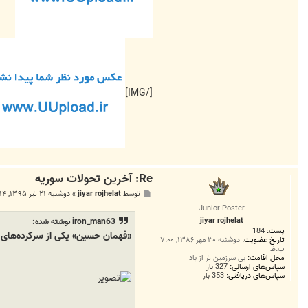
[/IMG]
Re: آخرين تحولات سوريه
پ
توسط
jiyar rojhelat
»
دوشنبه ۲۱ تیر ۱۳۹۵, ۴:۱۴ ب.ظ
س
Junior Poster
ت
jiyar rojhelat
iron_man63 نوشته شده:
پست:
184
«فهمان حسین» یکی از سرکرده‌های
تاریخ عضویت:
دوشنبه ۳۰ مهر ۱۳۸۶, ۷:۰۰
ب.ظ
محل اقامت:
بی سرزمین تر از باد
سپاس‌های ارسالی:
327 بار
سپاس‌های دریافتی:
353 بار