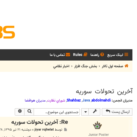
لینک سریع
راهنما
Rules
تماس با ما
صفحه اول تالار
بخش جنگ افزار
اخبار نظامي
آخرين تحولات سوريه
مدیران انجمن:
abdolmahdi
,
Java
,
Shahbaz
,
شوراي نظارت
,
مديران هوافضا
جستجو
جستجوی پی
ارسال پست
Re: آخرين تحولات سوريه
پ
توسط
jiyar rojhelat
»
دوشنبه ۲۱ تیر ۱۳۹۵, ۳:۳۸ ب.ظ
س
Junior Poster