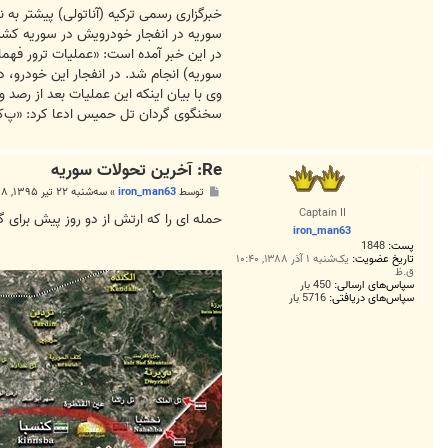
خبرگزاری رسمی ترکیه (آناتولی) پیشتر ب
سوریه در انفجار خودرویش در سوریه کشت
در این خبر آمده است: «عملیات ترور فهم
سوریه) انجام شد. در انفجار این خودرو، 
وی با بیان اینکه این عملیات بعد از ر
سخنگوی گردان تل حمیس ادعا کرد: «پ‌ک‌
Re: آخرين تحولات سوريه
پ
توسط
iron_man63
»
سه‌شنبه ۲۲ تیر ۱۳۹۵, ۲:۵۸ ق.ظ
س
Captain II
ت
حمله ای را که ارتش از دو روز پیش برای 
iron_man63
پست:
1848
تاریخ عضویت:
یک‌شنبه ۱ آذر ۱۳۸۸, ۱۰:۴۰
ق.ظ
سپاس‌های ارسالی:
450 بار
سپاس‌های دریافتی:
5716 بار