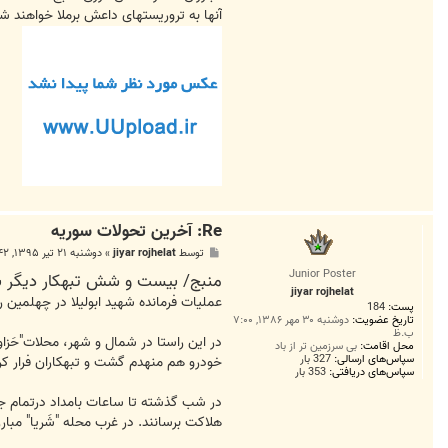
آنها بە تروریستهای داعش برملا خواهند 
Re: آخرين تحولات سوريه
پ
توسط
jiyar rojhelat
»
دوشنبه ۲۱ تیر ۱۳۹۵, ۳:۴۲ ب.ظ
س
Junior Poster
منبج/ بیست و شش تبهکار دیگر ب
ت
jiyar rojhelat
عملیات فرماندە شهید ابولیلا در چهلمین ر
پست:
184
تاریخ عضویت:
دوشنبه ۳۰ مهر ۱۳۸۶, ۷:۰۰
ب.ظ
در این راستا در شمال و شهر، محلات"حَزا
محل اقامت:
بی سرزمین تر از باد
سپاس‌های ارسالی:
327 بار
خودرو هم منهدم گشت و تبهکاران فرار کرد
سپاس‌های دریافتی:
353 بار
در شب گذشته تا ساعات بامداد درتمام جبه
هلاکت برسانند. در غرب محله "شَریا" مبار