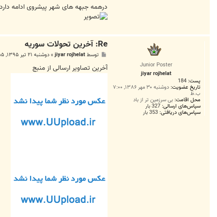
درهمه جبهه های شهر پیشروی ادامه دارد.
Re: آخرين تحولات سوريه
پ
توسط
jiyar rojhelat
»
دوشنبه ۲۱ تیر ۱۳۹۵, ۳:۵۵ ب.ظ
س
Junior Poster
ت
آخرین تصاویر ارسالی از منبج
jiyar rojhelat
پست:
184
تاریخ عضویت:
دوشنبه ۳۰ مهر ۱۳۸۶, ۷:۰۰
ب.ظ
محل اقامت:
بی سرزمین تر از باد
سپاس‌های ارسالی:
327 بار
سپاس‌های دریافتی:
353 بار