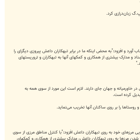
"
.گ زبان‌درازی کرد.
 آورد و افزود:"بە محض اینکە ما در برابر تبهکاران داعش پیروزی دیگرای را
اسناد و مدارک بیشتری از همکاری و کمکهای آنها بە تبهکاران و تروریستهای
."
ر خاورمیانە و جهان جای دارند. لازم است این مورد از سوی همە بە
بدیل کردە است.
ستاها را بر روی ساکنان آنها تخریب می‌نماید.
شایی مرزهای خود بە روی تبهکاران داعش افزود:"با کنترل مناطق مرزی از سوی
دود شدن مرزها بە روی تبهکاران داعش، مدارک بیشتری از همکاری و کمکهای