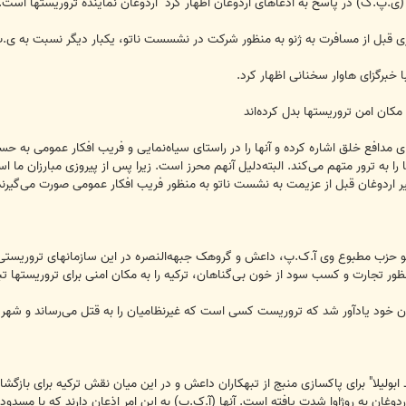
.پ.گ) در پاسخ بە ادعاهای اردو‌غان اظهار کرد "اردوغان نمایندە تروریستها است.
ی قبل از مسافرت بە ژنو بە منظور شرکت در نشسست ناتو، یکبار دیگر نسبت بە ی.پ
 خبرگزای هاوار سخنانی اظهار کرد.
مکان امن تروریستها بدل کردەاند
 مدافع خلق اشارە کردە و آنها را در راستای سیاەنمایی و فریب افکار عمومی بە حساب
 را بە ترور متهم می‌کند. البتەدلیل آنهم محرز است. زیرا پس از پیروزی مبارزان ما 
ردوغان قبل از عزیمت بە نشست ناتو بە منظور فریب افکار عمومی صورت می‌گیرند
انو حزب مطبوع وی آ.ک.پ، داعش و گروهک جبهەالنصرە در این سازمانهای تروریستی د
ور تجارت و کسب سود از خون بی‌گناهان، ترکیە را بە مکان امنی برای تروریستها ت
 یادآور شد کە تروریست کسی است کە غیرنظامیان را بە قتل می‌رساند و شهر و رو
ابولیلا" برای پاکسازی منبج از تبهکاران داعش و در این میان نقش ترکیە برای بازگ
ردوغان بە روژاوا شدت یافتە است. آنها (آ.ک.پ) بە این امر اذعان دارند کە با مس