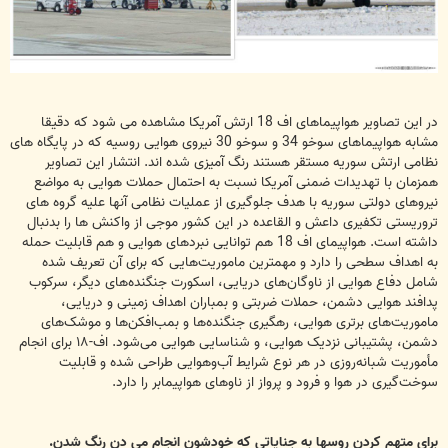
در این تصاویر هواپیماهای اف 18 ارتش آمریکا مشاهده می شود که دقیقا
مشابه هواپیماهای سوخو 34 و سوخو 30 نیروی هوایی روسیه که در پایگاه های
نظامی ارتش سوریه مستقر هستند رنگ آمیزی شده اند. انتشار این تصاویر
همزمان با تهدیدات ضمنی آمریکا نسبت به احتمال حملات هوایی به مواضع
نیروهای دولتی سوریه با هدف جلوگیری از عملیات نظامی آنها علیه گروه های
تروریستی تکفیری داعش و القاعده در این کشور موجی از واکنش ها را بدنبال
داشته است. هواپیمای اف 18 هم توانایی نبردهای هوایی و هم قابلیت حمله
به اهداف سطحی را دارد و مهمترین ماموریت‌هایی که برای آن تعریف شده
شامل دفاع هوایی از ناوگان‌های دریایی، اسکورت جنگنده‌های دیگر، سرکوب
پدافند هوایی دشمن، حملات ضربتی و بمباران اهداف زمینی و دریایی،
ماموریت‌های برتری هوایی، رهگیری جنگنده‌ها و بمب‌افکن‌ها و موشک‌های
دشمن، پشتیبانی نزدیک هوایی، و شناسایی هوایی می‌شود. اف-۱۸ برای انجام
مأموریت شبانه‌روزی در هر نوع شرایط آب‌وهوایی طراحی شده و قابلیت
سوخت‌گیری در هوا و فرود و پرواز از ناوهای هواپیمابر را دارد.
برای متهم کردن روسها به جنایاتی که خودشون انجام می دن رنگ شدن.