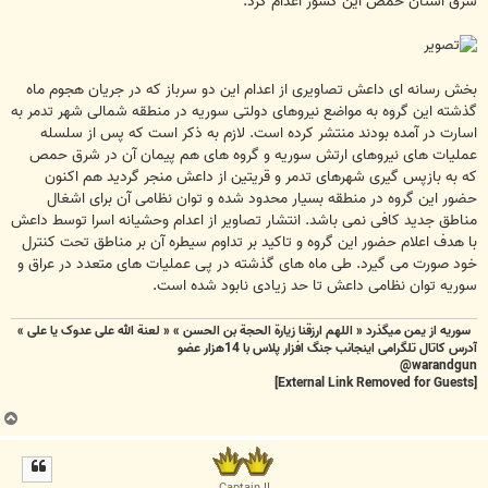
شرق استان حمص این کشور اعدام کرد.
بخش رسانه ای داعش تصاویری از اعدام این دو سرباز که در جریان هجوم ماه
گذشته این گروه به مواضع نیروهای دولتی سوریه در منطقه شمالی شهر تدمر به
اسارت در آمده بودند منتشر کرده است. لازم به ذکر است که پس از سلسله
عملیات های نیروهای ارتش سوریه و گروه های هم پیمان آن در شرق حمص
که به بازپس گیری شهرهای تدمر و قریتین از داعش منجر گردید هم اکنون
حضور این گروه در منطقه بسیار محدود شده و توان نظامی آن برای اشغال
مناطق جدید کافی نمی باشد. انتشار تصاویر از اعدام وحشیانه اسرا توسط داعش
با هدف اعلام حضور این گروه و تاکید بر تداوم سیطره آن بر مناطق تحت کنترل
خود صورت می گیرد. طی ماه های گذشته در پی عملیات های متعدد در عراق و
سوریه توان نظامی داعش تا حد زیادی نابود شده است.
سوریه از یمن میگذرد « اللهم ارزقنا زيارة الحجة بن الحسن » « لعنة الله علی عدوک یا علی »
آدرس کاتال تلگرامی اینجانب جنگ افزار پلاس با 14هزار عضو
warandgun@
[External Link Removed for Guests]
ب
ا
ل
ا
Captain II