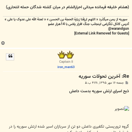
(هشام خلیفه فرمانده میدانی احرارالشام در میان کشته شدگان حمله انتحاری)
سوریه از یمن میگذرد « اللهم ارزقنا زيارة الحجة بن الحسن » « لعنة الله علی عدوک یا علی »
آدرس کاتال تلگرامی اینجانب جنگ افزار پلاس با 14هزار عضو
warandgun@
[External Link Removed for Guests]
ب
ا
ل
ا
Captain II
iron_man63
Re: آخرين تحولات سوريه
پ
جمعه ۱۶ مهر ۱۳۹۵, ۴:۲۸ ب.ظ
س
ت
ذبح اسرای ارتش سوریه بدست داعش
گروه تروریستی تکفیری داعش دو تن از سربازان اسیر شده ارتش سوریه را در