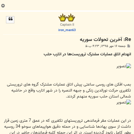
ب
ا
ل
ا
Captain II
iron_man63
Re: آخرين تحولات سوريه
پ
جمعه ۱۶ مهر ۱۳۹۵, ۴:۲۳ ب.ظ
س
ت
انهدام اتاق عملیات مشترک تروریست‌ها در اتارب حلب
بمب افکن های روسی ساعتی پیش اتاق عملیات مشترک گروه های تروریستی
تکفیری حرکت نورالدین زنکی و جبهه النصره را در شهر اتارب واقع در حاشیه
شمالی استان حلب سوریه منهدم کردند.
در این عملیات مقر فرماندهی تروریستهای تکفیری که در عمق 7 متری زمین قرار
داشت از سوی پهادها شناسایی و در حمله دقیق هواپیماهای سوخو 34 روسیه
بطور کامل نابود گردیده است. در اثر این حمله کلیه فرماندهان حاضر در این