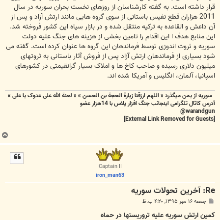
قرار داشته است. به گفته کارشناسان از روزهای نخست بحران سوریه در سال
2011 هزاران قطع نفیس باستانی از سوی گروه هایی مانند ارتش آزاد و پس از
آن داعش و القاعده به ترکیه منتقل شده و در بازار سیاه این کشور فروخته شد.
این منابع هدف ا این اقدام را تامین بخشی از هزینه های جنگ علیه دولت
سوریه و ثروت اندوزی توسط فرماندهان این گروه ها عنوان کرده است. گفته می
شود بسیاری از فرماندهان ارتش آزاد پس از فروش آثار باستانی به ثروتهای
میلیون دلاری رسیده و صاحب کاخ ها و املاک بسیار گرانقیمتی در کشورهای
اسپانیا، آلمان، انگلیس و آمریکا شده اند.
سوریه از یمن میگذرد « اللهم ارزقنا زيارة الحجة بن الحسن » « لعنة الله علی عدوک یا علی »
آدرس کاتال تلگرامی اینجانب جنگ افزار پلاس با 14هزار عضو
warandgun@
[External Link Removed for Guests]
ب
ا
ل
ا
Captain II
iron_man63
Re: آخرين تحولات سوريه
پ
جمعه ۱۶ مهر ۱۳۹۵, ۴:۲۰ ب.ظ
س
ت
کمین ارتش سوریه علیه تروریستها در حماه