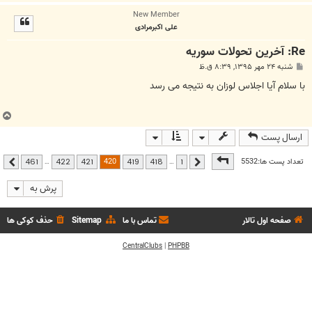
ا
New Member
ل
علی اکبرمرادی
ا
Re: آخرين تحولات سوريه
پ
شنبه ۲۴ مهر ۱۳۹۵, ۸:۳۹ ق.ظ
س
ت
با سلام آیا اجلاس لوزان به نتیجه می رسد
ب
ا
ارسال پست
ل
ا
صفحه
420
از
461
420
تعداد پست ها:5532
…
…
461
422
421
419
418
1
قبلی
بعدی
پرش به
صفحه اول تالار
تماس با ما
Sitemap
حذف کوکی ها
CentralClubs
|
PHPBB