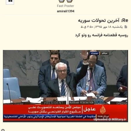
ا
Fast Poster
amirali1394
Re: آخرين تحولات سوريه
پ
یک‌شنبه ۱۸ مهر ۱۳۹۵, ۲:۵۰ ق.ظ
س
ت
روسیه قطعنامه فرانسه رو وتو کرد
ب