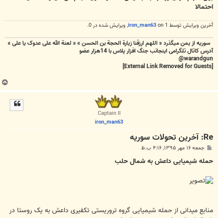
احتمالا
آخرین ويرايش توسط 1 on
iron_man63
, ويرايش شده در 0.
سوریه از یمن میگذرد « اللهم ارزقنا زيارة الحجة بن الحسن » « لعنة الله علی عدوک یا علی »
آدرس کاتال تلگرامی اینجانب جنگ افزار پلاس با 14هزار عضو
warandgun@
[External Link Removed for Guests]
ب
ا
ل
ا
Captain II
iron_man63
Re: آخرين تحولات سوريه
پ
جمعه ۱۶ مهر ۱۳۹۵, ۴:۱۶ ب.ظ
س
ت
حمله شیمیایی داعش به شمال حلب
منابع میدانی از حمله شیمیایی گروه تروریستی تکفیری داعش به یک روستا در