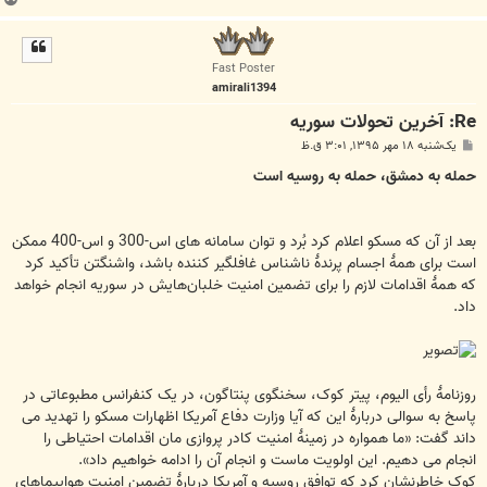
ا
ل
ا
Fast Poster
amirali1394
Re: آخرين تحولات سوريه
پ
یک‌شنبه ۱۸ مهر ۱۳۹۵, ۳:۰۱ ق.ظ
س
ت
حمله‌ به دمشق، حمله به ‌روسیه است
بعد از آن که مسکو اعلام کرد بُرد و توان سامانه های اس-300 و اس-400 ممکن
است برای همۀ اجسام پرندۀ ناشناس غافلگیر کننده باشد، واشنگتن تأکید کرد
که همۀ اقدامات لازم را برای تضمین امنیت خلبان‌هایش در سوریه انجام خواهد
داد.
روزنامۀ رأی الیوم، پیتر کوک، سخنگوی پنتاگون، در یک کنفرانس مطبوعاتی در
پاسخ به سوالی دربارۀ این که آیا وزارت دفاع آمریکا اظهارات مسکو را تهدید می
داند گفت: «ما همواره در زمینۀ امنیت کادر پروازی مان اقدامات احتیاطی را
انجام می دهیم. این اولویت ماست و انجام آن را ادامه خواهیم داد».
کوک خاطرنشان کرد که توافق روسیه و آمریکا دربارۀ تضمین امنیت هواپیماهای