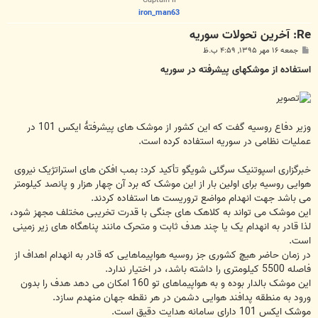
iron_man63
Re: آخرين تحولات سوريه
پ
جمعه ۱۶ مهر ۱۳۹۵, ۴:۵۹ ب.ظ
س
ت
استفاده از موشکهای پیشرفته در سوریه
وزیر دفاع روسیه گفت که این کشور از موشک های پیشرفتۀ ایکس 101 در
عملیات نظامی در سوریه استفاده کرده است.
خبرگزاری اسپوتنیک سرگئی شویگو تأکید کرد: بمب افکن های استراتژیک نیروی
هوایی روسیه برای اولین بار از این موشک که برد آن چهار هزار و پانصد کیلومتر
می باشد جهت انهدام مواضع تروریست ها استفاده کردند.
این موشک می تواند به کلاهک های جنگی با قدرت تخریبی مختلف مجهز شود،
لذا قادر به انهدام یک یا چند هدف ثابت و متحرک مانند پناهگاه های زیر زمینی
است.
در زمان حاضر هیچ کشوری جز روسیه هواپیماهایی که قادر به انهدام اهداف از
فاصله 5500 کیلومتری را داشته باشد، در اختیار ندارد.
این موشک بالدار بوده و به هواپیماهای تو 160 امکان می دهد هدف را بدون
ورود به منطقه پدافند هوایی دشمن در هر نقطه جهان منهدم سازد.
موشک ایکس 101 دارای سامانه هدایت دقیق است.