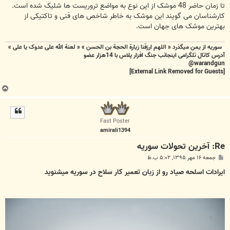
تا زمان حاضر 48 موشک از این نوع به مواضع تروریست ها شلیک شده است.
کارشناسان می گویند این موشک به خاطر شاخص های فنی و تاکتیکی از
بهترین موشک های جهان است.
سوریه از یمن میگذرد « اللهم ارزقنا زيارة الحجة بن الحسن » « لعنة الله علی عدوک یا علی »
آدرس کاتال تلگرامی اینجانب جنگ افزار پلاس با 14هزار عضو
warandgun@
[External Link Removed for Guests]
ب
ا
ل
ا
Fast Poster
amirali1394
Re: آخرين تحولات سوريه
پ
جمعه ۱۶ مهر ۱۳۹۵, ۵:۰۲ ب.ظ
س
ت
ایرادات اسلحه صیاد رو از زبان تعمیر کار سلاح در سوریه میشنوید