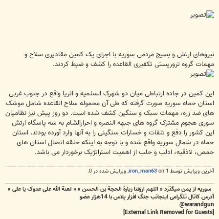
نیروهای ارتش و بسیج مردمی سوریه با اجرای یک کمین مقادیری سلاح و
مهمات گروه تروریستی تکفیری القاعده را کشف و ضبط کردند.
این کمین در جاده ارتباطی میان دو شهرک السلمیه و اثریا واقع در جنوب غربی
استان حماه سوریه صورت گرفته که طی آن محموله سلاح القاعده شامل موشک
های ضد زره، مهمات سبک و سنگین کشف شده است. دو روز پیش نیز نظامیان
سوری هجوم مشترک گروه های جبهه النصره و احرارالشام به سه پاسگاه ارتش
این کشور را دفع و تلفات و خسارات سنگینی را به آنها وارد آورده بودند. استان
حماه در شمال سوریه واقع شده و با توجه به اینکه حلقه اتصال استان های
حمص، لاذقیه، ادلب و حلب از اهمیت استراتژیک برخوردار می باشد.
آخرین ويرايش توسط 1 on
iron_man63
, ويرايش شده در 0.
سوریه از یمن میگذرد « اللهم ارزقنا زيارة الحجة بن الحسن » « لعنة الله علی عدوک یا علی »
آدرس کاتال تلگرامی اینجانب جنگ افزار پلاس با 14هزار عضو
warandgun@
[External Link Removed for Guests]