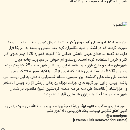
شمال استان حلب سویه خبر داده اند.
این حمله علیه روستای "ام حوش" در حاشیه شمال غربی استان حلب سوریه
صورت گرفته که در اشغال شبه نظامیان کرد چند ملیتی وابسته به آمریکا قرار
دارد. به گفته شاهدان عینی داعش حداقل 15 گلوله خمپاره 120 م.م حاوی گاز
کلر و خردل استفاده کرده است. روستای ام حوش در مجاورت جاده میان
شهرهای حلب و مارع قرار دارد. فاصله این روستا از شهر حلب 25 کیلومتر بوده
و دارای 5500 نفر سکنه می باشد که نیمی از آنها را اکراد سوریه تشکیل می
دهند. طی ماه های گذشته این سومین حمله شیمیایی داعش به این روستا می
باشد. پیش از این نیز گروه های جرکت نورالدین زنکی (ارتش آزاد)، جیش الاسلام
و احرارالشام (القاعده) طی سه مرحله محله کردنشین شیخ مقصود در شمال
شهر حلب را هدف گلوله باران شیمایی قرار داده بودند.
سوریه از یمن میگذرد « اللهم ارزقنا زيارة الحجة بن الحسن » « لعنة الله علی عدوک یا علی »
آدرس کاتال تلگرامی اینجانب جنگ افزار پلاس با 14هزار عضو
warandgun@
[External Link Removed for Guests]
ب