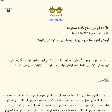
ا
ل
ا
Captain II
iron_man63
Re: آخرين تحولات سوريه
پ
جمعه ۱۶ مهر ۱۳۹۵, ۴:۱۸ ب.ظ
س
ت
فروش آثار باستانی سوریه توسط تروریستها در اینترنت
رسانه های سوری از فروش گسترده آثار باستانی این کشور توسط گروه های
تروریستی تکفیری القاعده، ارتش آزاد و داعش در اینترنت خبر می دهند.
در میان آثار باستانی عرضه شده به بازار سیاه از سوی تروریستها اقلمی با قدمت
بیش از 8 هزار سال نیز مشاهده می شود که از محوطه های باستانی در استان
های حمص (تدمر)، ادلب و حلب سوریه به سرقت رفته است. این آثار باستانی
در محوطه های باستانی واقع شده در مناطق تحت سیطره تروریستهای تکفیری