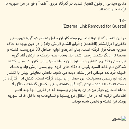
منابع میدانی از وقوع انفجار شدید در گذرگاه مرزی "أطمة" واقع در مرز سوریه با
ترکیه خبر داده اند
+18
[External Link Removed for Guests]
در این انفجار که از نوع انتحاری بوده کاروان حامل عناصر دو گروه تروریستی
تکفیری احرارالشام (القاعده) و فیلق الشام (ارتش آزاد) را در حین ورود به خاک
سوریه هدف قرار گرفته است. بنابر آمارهای اولیه حداقل 30 تروریست کشته و
صدها تن دیگر بشدت زخمی شده اند. رسانه های نزدیک به ارتش آزاد گروه
تروریستی تکفیری داعش را مسئول این حمله معرفی می کنن. در میان کشته
شدگان نام خالد السید رئیس دادگاه های گروه تروریستی ارتش آزاد و هشام
خلیفه فرمانده میدانی احرارالشام دیده می شود. داعش دقایقی پیش با انتشار
بیانیه ای رسمی مسئولیت این حمله را بر عهده گرفته است. کنترل این گذرگاه در
دست ائتلاف القاعده و ارتش آزاد قرار داشته و طی یکسال گذشته حداقل 4
حمله انتحاری دیگر نیز در آن به وقوع پیسوته که در آخرین انها چند افسر
اطلاعاتی ترکیه که در حال انتقال تروریستها و تسلیحات به داخل خاک سوریه
بودند نیز کشته و زخمی شده بودند.