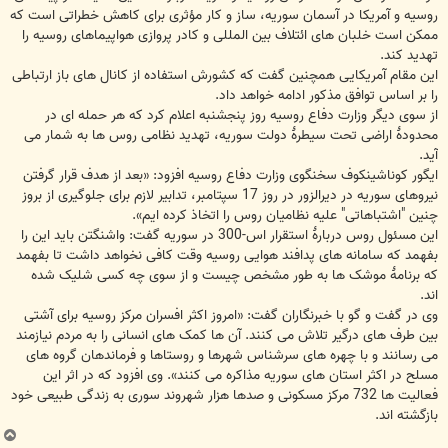
روسیه و آمریکا در آسمان سوریه، ساز و کار مؤثری برای کاهش خطراتی است که
ممکن است خلبان های ائتلاف بین المللی و کادر پروازی هواپیماهای روسیه را
تهدید کند.
این مقام آمریکایی همچنین گفت که کشورش استفاده از کانال های باز ارتباطی
را بر اساس توافق مذکور ادامه خواهد داد.
از سوی دیگر وزارت دفاع روسیه روز پنجشنبه اعلام کرد که هر حمله ای در
محدودۀ اراضی تحت سیطرۀ دولت سوریه، تهدید نظامی روس ها به شمار می
آید.
ایگور کوناشینکوف سخنگوی وزارت دفاع روسیه افزود: «بعد از هدف قرار گرفتن
نیروهای سوریه در دیرالزور در روز 17 سپتامبر، تدابیر لازم برای جلوگیری از بروز
چنین "اشتباهاتی" علیه نظامیان روس را اتخاذ کرده ایم».
این مسئول روس دربارۀ استقرار اس-300 در سوریه گفت: واشنگتن باید این را
بفهمد که سامانه های پدافند هوایی روسیه وقت کافی نخواهد داشت تا بفهمد
که برنامۀ موشک ها به طور مشخص چیست و از سوی چه کسی شلیک شده
اند.
وی در گفت و گو با خبرنگاران گفت: «امروز اکثر افسران مرکز روسیه برای آشتی
بین طرف های درگیر تلاش می کنند. آن ها کمک های انسانی را به مردم نیازمند
می رسانند و با چهره های سرشناس شهرها و روستاها و فرماندهان گروه های
مسلح در اکثر استان های سوریه مذاکره می کنند». وی افزود که در اثر این
فعالیت ها 732 مرکز مسکونی و صدها هزار شهروند سوری به زندگی طبیعی خود
بازگشته اند.
ب