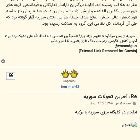
مقر به هلاکت رسیده اند. اتارب بزرگترین بارانداز تدارکاتی و فرماندهی گروه های
تروریستی تکفیری القاعده و ارتش آزاد بشمار می رود. دو هفته پیش نیز جلسه
فرماندهان عالی جیش الفتح هدف حمله هوایی ارتش سوریه قرار گرفته بود که
طی آن فرمانده کل نظامی این گروه به هلاکت رسیده بود.
سوریه از یمن میگذرد « اللهم ارزقنا زيارة الحجة بن الحسن » « لعنة الله علی عدوک یا علی »
آدرس کاتال تلگرامی اینجانب جنگ افزار پلاس با 14هزار عضو
warandgun@
[External Link Removed for Guests]
ب
ا
ل
ا
Captain II
iron_man63
Re: آخرين تحولات سوريه
پ
جمعه ۱۶ مهر ۱۳۹۵, ۴:۲۶ ب.ظ
س
ت
انفجار در گذرگاه مرزی سوریه با ترکیه