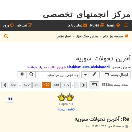
مرکز انجمنهای تخصصی
راهنما
Rules
تماس با ما
ثبت نام
ورود
ج
صفحه اول تالار
بخش جنگ افزار
اخبار نظامي
س
ت
آخرين تحولات سوريه
ج
و
مدیران انجمن:
abdolmahdi
,
Java
,
Shahbaz
,
شوراي نظارت
,
مديران هوافضا
جستجو
جستجوی پیشر
ارسال پست
صفحه
420
از
461
420
تعداد پست ها:5532
…
…
461
422
421
419
418
1
قبلی
بعدی
Captain II
iron_man63
Re: آخرين تحولات سوريه
پ
جمعه ۱۶ مهر ۱۳۹۵, ۴:۱۴ ب.ظ
س