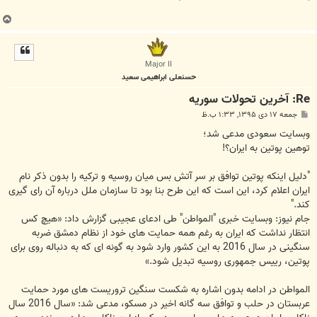
ب
ا
ل
ا
Major II
حسنعلی ابراهیمی سعید
Re: آخرين تحولات سوريه
پ
جمعه ۱۷ دی ۱۳۹۵, ۱:۳۳ ب.ظ
س
ت
وبسایت سعودی مدعی شد؛
توهین پوتین به ایران؟!
"دلیل اینکه پوتین توافق بر سر آتش بس میان روسیه و ترکیه را بدون ذکر نام
ایران اعلام کرد، این است که این طرح بنا بود تا سازمان ملل درباره آن رای گیری
کند."
جام نیوز: وبسایت خبری "المواطن" طی ادعای عجیبی گزارش داد: «هیچ کس
انتظار نداشت که ایران به رغم همه حمایت های خود از نظام دمشق ضربه
سنگینی در سال 2016 به این کشور وارد شود به گونه ای که به دنباله روی برای
پوتین، رییس جمهوری روسیه تبدیل شود.»
المواطن در ادامه بدون اشاره به شکست سنگین تروریست های مورد حمایت
عربستان در حلب و توافق سه گانه اخیر در مسکو، مدعی شد: «سال 2016 سال