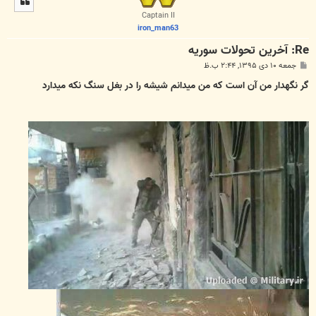
ا
Captain II
iron_man63
Re: آخرين تحولات سوريه
پ
جمعه ۱۰ دی ۱۳۹۵, ۲:۴۴ ب.ظ
س
ت
گر نگهدار من آن است که من میدانم شیشه را در بغل سنگ نکه میدارد