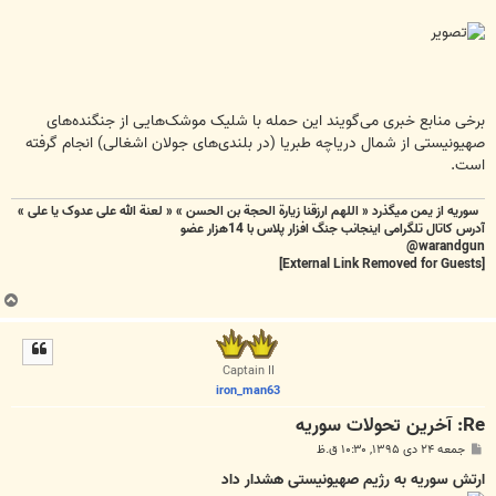
برخی منابع خبری می‌گویند این حمله با شلیک موشک‌هایی از جنگنده‌های
صهیونیستی از شمال دریاچه طبریا (در بلندی‌های جولان اشغالی) انجام گرفته
است.
سوریه از یمن میگذرد « اللهم ارزقنا زيارة الحجة بن الحسن » « لعنة الله علی عدوک یا علی »
آدرس کاتال تلگرامی اینجانب جنگ افزار پلاس با 14هزار عضو
warandgun@
[External Link Removed for Guests]
ب
ا
ل
ا
Captain II
iron_man63
Re: آخرين تحولات سوريه
پ
جمعه ۲۴ دی ۱۳۹۵, ۱۰:۳۰ ق.ظ
س
ت
ارتش سوریه به رژیم صهیونیستی هشدار داد