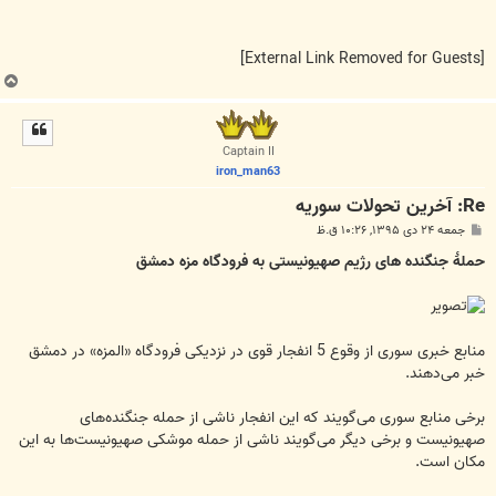
[External Link Removed for Guests]
ب
ا
ل
ا
Captain II
iron_man63
Re: آخرين تحولات سوريه
پ
جمعه ۲۴ دی ۱۳۹۵, ۱۰:۲۶ ق.ظ
س
ت
حملۀ جنگنده های رژیم صهیونیستی به فرودگاه مزه دمشق
منابع خبری سوری از وقوع 5 انفجار قوی در نزدیکی فرودگاه «المزه» در دمشق
خبر می‌دهند.
برخی منابع سوری می‌گویند که این انفجار ناشی از حمله جنگنده‌های
صهیونیست و برخی دیگر می‌گویند ناشی از حمله موشکی صهیونیست‌ها به این
مکان است.