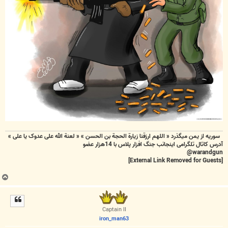
سوریه از یمن میگذرد « اللهم ارزقنا زيارة الحجة بن الحسن » « لعنة الله علی عدوک یا علی »
آدرس کاتال تلگرامی اینجانب جنگ افزار پلاس با 14هزار عضو
warandgun@
[External Link Removed for Guests]
ب
ا
ل
ا
Captain II
iron_man63