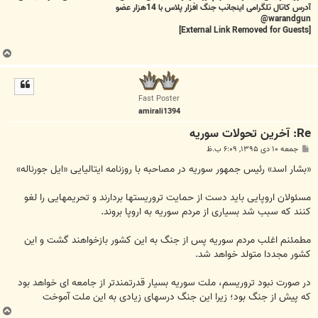
آدرس کاتال تلگرامی اینجانب جنگ افزار پلاس با 14هزار عضو
warandgun@
[External Link Removed for Guests]
ب
ا
ل
ا
Fast Poster
amirali1394
Re: آخرين تحولات سوريه
پ
جمعه ۱۰ دی ۱۳۹۵, ۶:۰۹ ب.ظ
س
ت
«بشار اسد» رئیس جمهور سوریه در مصاحبه با روزنامه ایتالیایی «ایل جورناله»
مسئولان اروپایی باید دست از حمایت تروریستها بردارند و تحریمهایی را لغو
کنند که سبب شد بسیاری از مردم سوریه به اروپا بروند.
مطمئنم اغلب مردم سوریه پس از جنگ به این کشور بازخواهند گشت و این
کشور مجددا متولد خواهد شد.
در صورت نبود تروریسم، ملت سوریه بسیار قدرتمندتر از جامعه ای خواهد بود
که پیش از جنگ بود؛ زیرا این جنگ درسهای زیادی به این ملت آموخت
ب