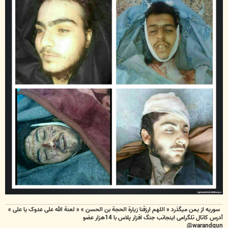
سوریه از یمن میگذرد « اللهم ارزقنا زيارة الحجة بن الحسن » « لعنة الله علی عدوک یا علی »
آدرس کاتال تلگرامی اینجانب جنگ افزار پلاس با 14هزار عضو
warandgun@