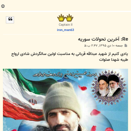
ب
ا
ل
ا
Captain II
iron_man63
Re: آخرين تحولات سوريه
پ
جمعه ۱۰ دی ۱۳۹۵, ۲:۴۷ ب.ظ
س
ت
یادی کنیم از شهید عبدالله قربانی به مناسبت اولین سالگردش شادی ارواح
طیبه شهدا صلوات