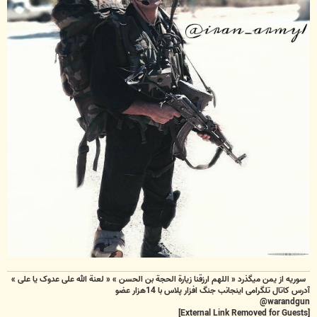
سوریه از یمن میگذرد « اللهم ارزقنا زيارة الحجة بن الحسن » « لعنة الله علی عدوک یا علی »
آدرس کاتال تلگرامی اینجانب جنگ افزار پلاس با 14هزار عضو
warandgun@
[External Link Removed for Guests]