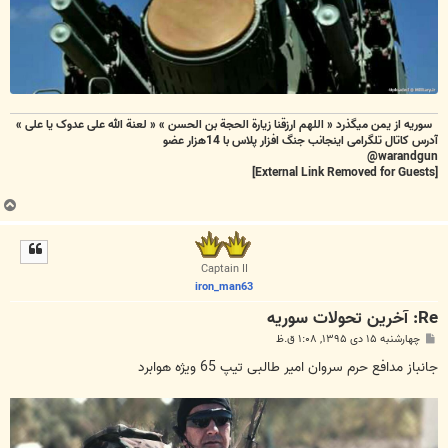
سوریه از یمن میگذرد « اللهم ارزقنا زيارة الحجة بن الحسن » « لعنة الله علی عدوک یا علی »
آدرس کاتال تلگرامی اینجانب جنگ افزار پلاس با 14هزار عضو
warandgun@
[External Link Removed for Guests]
ب
ا
ل
ا
Captain II
iron_man63
Re: آخرين تحولات سوريه
پ
چهارشنبه ۱۵ دی ۱۳۹۵, ۱:۰۸ ق.ظ
س
ت
جانباز مدافع حرم سروان امیر طالبی تیپ 65 ویژه هوابرد