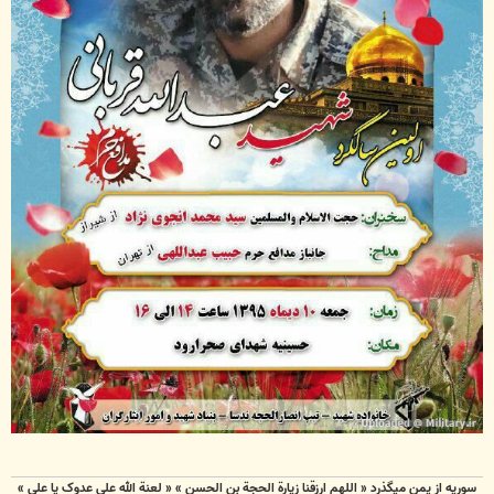
سوریه از یمن میگذرد « اللهم ارزقنا زيارة الحجة بن الحسن » « لعنة الله علی عدوک یا علی »