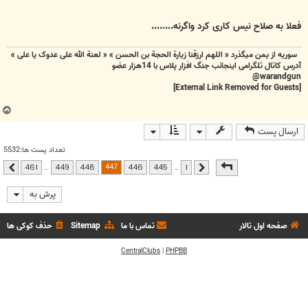
فعلا به صلاح نیس کاری کرد واگرنه........
سوریه از یمن میگذرد « اللهم ارزقنا زيارة الحجة بن الحسن » « لعنة الله علی عدوک یا علی »
آدرس کاتال تلگرامی اینجانب جنگ افزار پلاس با 14هزار عضو
warandgun@
[External Link Removed for Guests]
ب
ا
ارسال پست
ل
ا
تعداد پست ها:5532
صفحه
447
از
461
447
…
…
461
449
448
446
445
1
قبلی
بعدی
پرش به
صفحه اول تالار
تماس با ما
Sitemap
حذف کوکی ها
CentralClubs
|
PHPBB