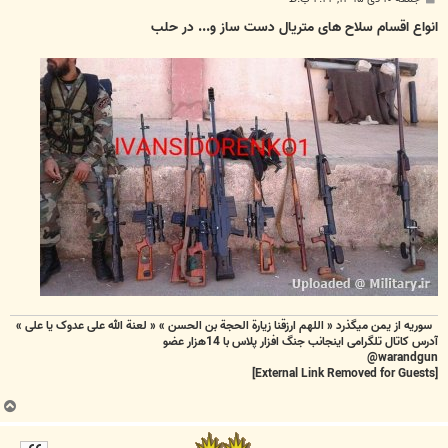
س
ت
انواع اقسام سلاح های متریال دست ساز و... در حلب
سوریه از یمن میگذرد « اللهم ارزقنا زيارة الحجة بن الحسن » « لعنة الله علی عدوک یا علی »
آدرس کاتال تلگرامی اینجانب جنگ افزار پلاس با 14هزار عضو
warandgun@
[External Link Removed for Guests]
ب
ا
ل