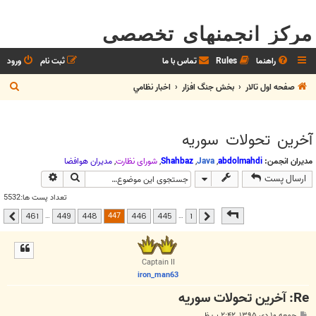
مرکز انجمنهای تخصصی
راهنما
Rules
تماس با ما
ثبت نام
ورود
ج
صفحه اول تالار
بخش جنگ افزار
اخبار نظامي
س
ت
آخرين تحولات سوريه
ج
و
مدیران انجمن:
abdolmahdi
,
Java
,
Shahbaz
,
شوراي نظارت
,
مديران هوافضا
جستجو
جستجوی پیشر
ارسال پست
تعداد پست ها:5532
صفحه
447
از
461
447
…
…
461
449
448
446
445
1
قبلی
بعدی
Captain II
iron_man63
Re: آخرين تحولات سوريه
پ
جمعه ۱۰ دی ۱۳۹۵, ۲:۴۲ ب.ظ