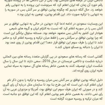
ناکامی ایران در عرصه های سیاسی بود. یکی از این ناکامی ها در پرونده سوریه
رقم خورد آن زمان که ایران اعلام کرد که سرنوشت این پرونده را به تنهایی رقم
خواهد زد. حال آنکه دیدیم که چگونه پوتین توافق بر سر آتش بس در سوریه را
به تنهایی با ترکیه صورت داد. این اقدام پوتین، توهین به ایران بود.»
این وبسایت سعودی در ادامه ادعا کرد: «پوتین در حالی به تنهایی توافق بر سر
آتش بس را در سوریه اعلام کرد که نسبت به التزام ایران و گروه های شیعی
هوادار این کشور به آتش بس متعهد خواهد بود. مسئله سئوال برانگیز این است
که چرا پوتین توافق بر سرآتش بس را فقط میان ترکیه و روسیه اعلام کرد و حاضر
نشد تا ایران را طرف سوم این توافق قرار دهد؟ این اقدام پوتین از روی عمد بود
تا ایران را دنباله رو مسکو عنوان کند.»
گفتنی است که رسانه های سعودی در پی گزارش متعدد رسانه های بین المللی
درباره شکست و ناکامی عربستان در سال 2016، سعی دارند تا این سال را سال
شکست ایران توصیف کنند به همین خاطر رسانه های آل سعود به سیاه نمایی
علیه ایران روی آورده اند.
دلیل اینکه پوتین توافق بر سر آتش بس میان روسیه و ترکیه را بدون ذکر نام
ایران اعلام کرد، این است که این طرح بنا بود تا سازمان ملل درباره آن رای گیری
کند و در صورتی که ایران طرف سوم این توافق بود، آمریکا و مزدوران عربی به آن
رای نمی دادند. به همین خاطر هم پوتین اعلام کرد که این توافق دو جانبه است
که میان ترکیه و روسیه صورت گرفته است