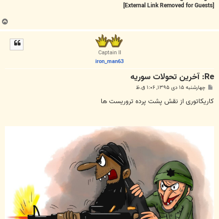
[External Link Removed for Guests]
ب
ا
ل
ا
Captain II
iron_man63
Re: آخرين تحولات سوريه
پ
چهارشنبه ۱۵ دی ۱۳۹۵, ۱:۰۶ ق.ظ
س
ت
کاریکاتوری از نقش پشت پرده تروریست ها