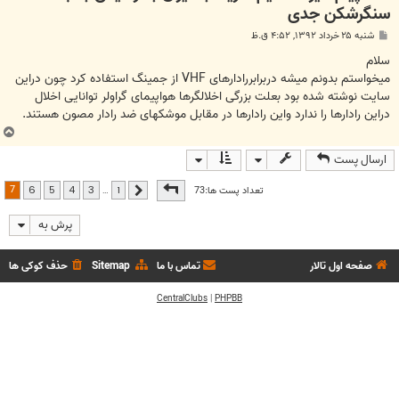
سنگرشکن جدی
پ
شنبه ۲۵ خرداد ۱۳۹۲, ۴:۵۲ ق.ظ
س
ت
سلام
میخواستم بدونم میشه دربرابررادارهای VHF از جمینگ استفاده کرد چون دراین
سایت نوشته شده بود بعلت بزرگی اخلالگرها هواپیمای گراولر توانایی اخلال
دراین رادارها را ندارد واین رادارها در مقابل موشکهای ضد رادار مصون هستند.
ب
ا
ارسال پست
ل
ا
صفحه
7
از
7
7
تعداد پست ها:73
…
6
5
4
3
1
قبلی
پرش به
صفحه اول تالار
تماس با ما
Sitemap
حذف کوکی ها
CentralClubs
|
PHPBB