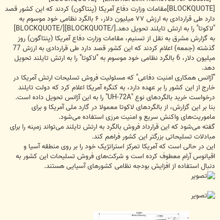
[BLOCKQUOTE]مقامات وزارت دفاع آمریکا (پنتاگون) کردند که این کشور قصد
دارد طی قراردادی به ارزش ۷۷ میلیون دلار، ۶ بالگرد نظامی خود موسوم به
"لاکوتا" را به ارتش تایلند تحویل دهد.[/BLOCKQUOTE][/BLOCKQUOTE]
به گزارش مشرق به نقل از تسنیم، مقامات وزارت دفاع آمریکا (پنتاگون) روز
گذشته (جمعه) اعلام کردند که این کشور قصد دارد طی قراردادی به ارزش 77
میلیون دلار، 6 بالگرد نظامی خود موسوم به "لاکوتا" را به ارتش تایلند تحویل
دهد.
"آژانس همکاری امنیت دفاعی" که مسئولیت فروش تسلیحات ارتش آمریکا در
خارج از این کشور را بر عهده دارد، به کنگره آمریکا اعلام کرد که دولت تایلند
درخواست خرید بالگردهای نوع "UH-72A" را به این آژانس تحویل داده است.
بنا بر این گزارش، از بالگردهای لاکوتا معمولا در گارد ملی آمریکا و برای
ماموریت‌های واکنش سریع و امنیت مرزی استفاده می‌شود.
گفته می‌شود که این قرارداد فروش بالگرد به ارتش تایلند می‌تواند زمینه را برای
مبادلات تسلیحاتی بزرگتر این کشور فراهم کند.
این در حالی است که آمریکا تمرکز استراتژیک خود را بر روی منطقه آسیا و
اقیانوس آرام معطوف کرده است و شرکت‌های فروش تسلیحات این کشور به
دنبال استفاده از افزایش بودجه نظامی کشورهای آسیایی هستند.