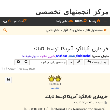
مرکز انجمنهای تخصصی
راهنما
Rules
تماس با ما
ثبت نام
ورود
ج
صفحه اول تالار
بخش جنگ افزار
اخبار نظامي
س
ت
خریداری 6بالگرد آمریکا توسط تایلند
ج
و
مدیران انجمن:
abdolmahdi
,
Java
,
Shahbaz
,
شوراي نظارت
,
مديران هوافضا
جستجو
جستجوی پیش
ارسال پست
تعداد پست ها:1 • صفحه
1
از
1
Captain II
&mmt
خریداری 6بالگرد آمریکا توسط تایلند
پ
شنبه ۱ تیر ۱۳۹۲, ۲:۲۲ ب.ظ
س
ت
[BLOCKQUOTE]
[External Link Removed for Guests]