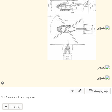
ب
ا
ارسال پست
ل
ا
تعداد پست ها:1 • صفحه
1
از
1
پرش به