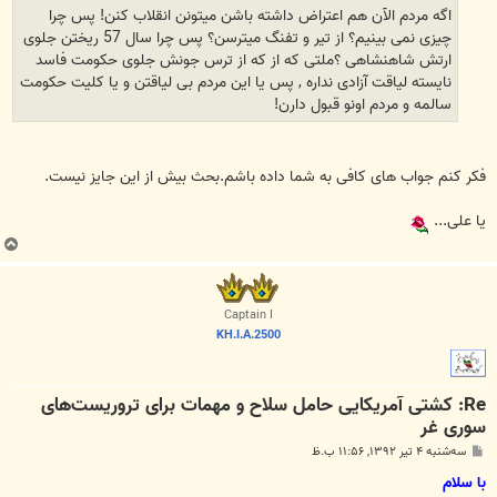
اگه مردم الآن هم اعتراض داشته باشن میتونن انقلاب کنن! پس چرا
چیزی نمی بینیم؟ از تیر و تفنگ میترسن؟ پس چرا سال 57 ریختن جلوی
ارتش شاهنشاهی ؟ملتی که از که از ترس جونش جلوی حکومت فاسد
نایسته لیاقت آزادی نداره , پس یا این مردم بی لیاقتن و یا کلیت حکومت
سالمه و مردم اونو قبول دارن!
فکر کنم جواب های کافی به شما داده باشم.بحث بیش از این جایز نیست.
یا علی...
ب
ا
ل
ا
Captain I
KH.I.A.2500
Re: کشتی آمریکایی حامل سلاح و مهمات برای تروریست‌های
سوری غر
پ
سه‌شنبه ۴ تیر ۱۳۹۲, ۱۱:۵۶ ب.ظ
س
ت
با سلام