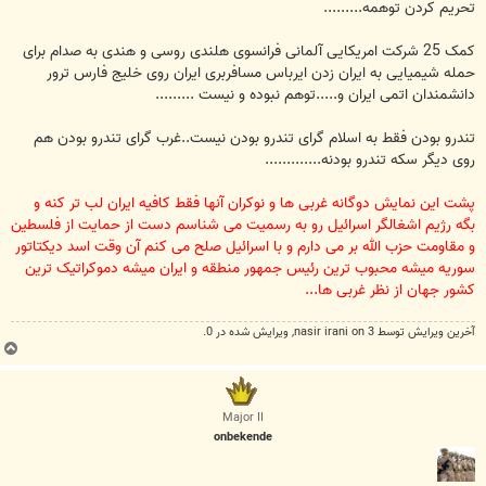
تحریم کردن توهمه.........
کمک 25 شرکت امریکایی آلمانی فرانسوی هلندی روسی و هندی به صدام برای
حمله شیمیایی به ایران زدن ایرباس مسافربری ایران روی خلیج فارس ترور
دانشمندان اتمی ایران و.....توهم نبوده و نیست .........
تندرو بودن فقط به اسلام گرای تندرو بودن نیست..غرب گرای تندرو بودن هم
روی دیگر سکه تندرو بودنه.............
پشت این نمایش دوگانه غربی ها و نوکران آنها فقط کافیه ایران لب تر کنه و
بگه رژیم اشغالگر اسرائیل رو به رسمیت می شناسم دست از حمایت از فلسطین
و مقاومت حزب الله بر می دارم و با اسرائیل صلح می کنم آن وقت اسد دیکتاتور
سوریه میشه محبوب ترین رئیس جمهور منطقه و ایران میشه دموکراتیک ترین
کشور جهان از نظر غربی ها...
آخرین ويرايش توسط 3 on
nasir irani
, ويرايش شده در 0.
ب
ا
ل
ا
Major II
onbekende