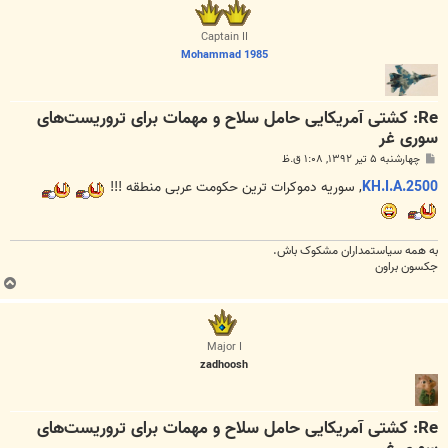
ل
ا
Captain II
Mohammad 1985
Re: کشتی آمریکایی حامل سلاح و مهمات برای تروریست‌های
سوری غر
پ
چهارشنبه ۵ تیر ۱۳۹۲, ۱:۰۸ ق.ظ
س
ت
KH.I.A.2500
, سوریه دموکرات ترین حکومت عربی منطقه !!!
به همه سياستمداران مشکوک باش.
جکسون براون
ب
ا
ل
ا
Major I
zadhoosh
Re: کشتی آمریکایی حامل سلاح و مهمات برای تروریست‌های