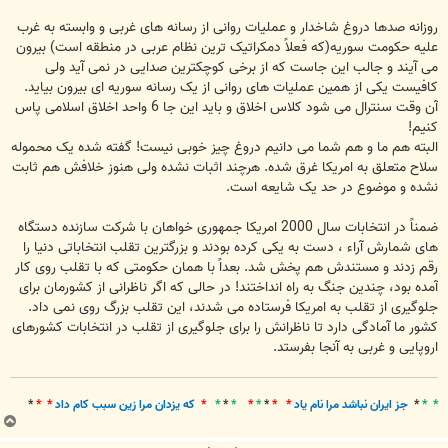
روزانه صدها دروغ شاخدار و عملیات روانی از رسانه های غربی و وابسته به غرب
علیه حکومت سوریه(که فعلاً دمکراتیک ترین نظام عربی در منطقه است) بیرون
می آیند و جالب این جاست که از برخی کوچکترین صدایی در نمی آید ولی
کافیست یکی از همین عملیات های روانی از یک رسانه سوریه ای بیرون بیاید.
آن وقت سنترال می شود کلاس اخلاق و باید این جا 6 واحد اخلاق اسلامی پاس
کنیم!
البته هم ما و هم شما می دانیم دروغ چیز خوبی نیست! گفته شده یک محموله
سلاح متعلق به امریکا غرق شده. هرچند اثبات نشده ولی هنوز خلافش هم ثابت
نشده و موضوع در حد یک شایعه است.
ضمناً در انتخابات سال 2000 امریکا جمهوری خواهان با شرکت سازنده دستگاه
های شمارش آراء ، دست به یکی کرده بودند و بزرگترین تقلب انتخاباتی دنیا را
رقم زدند و مستندش هم پخش شد. بعداً با همان حکومتی که با تقلب روی کار
آمده بود، چندین جنگ به راه انداختند! در حالی که اگر ناظرانی از کشورمان برای
جلوگیری از تقلب به امریکا فرستاده می شدند، این تقلب بزرگ روی نمی داد.
کشور ما آمادگی دارد تا ناظرانش را برای جلوگیری از تقلب در انتخابات کشورهای
اروپایی و غربی به آنجا بفرستد.
* *
*
جز ايران نباشد مرا نام ياد
* *
*
*
*
*
*
*
*
که يزدان مرا زين سبب کام داد
* *
*
ب
ا