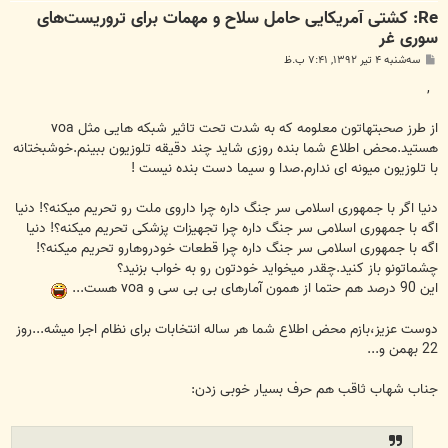
Re: کشتی آمریکایی حامل سلاح و مهمات برای تروریست‌های
سوری غر
پ
سه‌شنبه ۴ تیر ۱۳۹۲, ۷:۴۱ ب.ظ
س
ت
,
از طرز صحبتهاتون معلومه که به شدت تحت تاثیر شبکه هایی مثل voa
هستید.محض اطلاع شما بنده روزی شاید چند دقیقه تلوزیون ببینم.خوشبختانه
با تلوزیون میونه ای ندارم.صدا و سیما دست بنده نیست !
دنیا اگر با جمهوری اسلامی سر جنگ داره چرا داروی ملت رو تحریم میکنه؟! دنیا
اگه با جمهوری اسلامی سر جنگ داره چرا تجهیزات پزشکی تحریم میکنه؟! دنیا
اگه با جمهوری اسلامی سر جنگ داره چرا قطعات خودروهارو تحریم میکنه؟!
چشماتونو باز کنید.چقدر میخواید خودتون رو به خواب بزنید؟
این 90 درصد هم حتما از همون آمارهای بی بی سی و voa هست...
دوست عزیز،بازم محض اطلاع شما هر ساله انتخابات برای نظام اجرا میشه...روز
22 بهمن و...
جناب شهاب ثاقب هم حرف بسیار خوبی زدن: