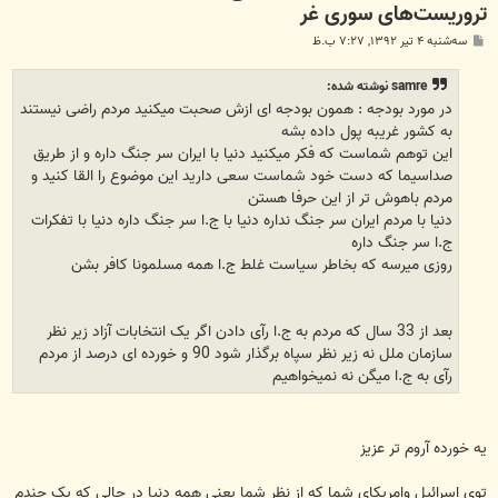
تروریست‌های سوری غر
پ
سه‌شنبه ۴ تیر ۱۳۹۲, ۷:۲۷ ب.ظ
س
ت
samre نوشته شده:
در مورد بودجه : همون بودجه ای ازش صحبت میکنید مردم راضی نیستند
به کشور غریبه پول داده بشه
این توهم شماست که فکر میکنید دنیا با ایران سر جنگ داره و از طریق
صداسیما که دست خود شماست سعی دارید این موضوع را القا کنید و
مردم باهوش تر از این حرفا هستن
دنیا با مردم ایران سر جنگ نداره دنیا با ج.ا سر جنگ داره دنیا با تفکرات
ج.ا سر جنگ داره
روزی میرسه که بخاطر سیاست غلط ج.ا همه مسلمونا کافر بشن
بعد از 33 سال که مردم به ج.ا رآی دادن اگر یک انتخابات آزاد زیر نظر
سازمان ملل نه زیر نظر سپاه برگذار شود 90 و خورده ای درصد از مردم
رآی به ج.ا میگن نه نمیخواهیم
یه خورده آروم تر عزیز
توی اسرائیل وامریکای شما که از نظر شما یعنی همه دنیا در حالی که یک چندم