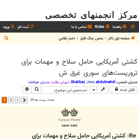
مرکز انجمنهای تخصصی
راهنما
Rules
تماس با ما
ثبت نام
ورود
ج
صفحه اول تالار
بخش جنگ افزار
اخبار نظامي
س
ت
کشتی آمریکایی حامل سلاح و مهمات برای
ج
تروریست‌های سوری غرق ش
و
مدیران انجمن:
abdolmahdi
,
Java
,
Shahbaz
,
شوراي نظارت
,
مديران هوافضا
جستجو
جستجوی پیشرف
قفل شده
3
تعداد پست ها:29
2
1
قبلی
Furious Poster
nasir irani
Re: کشتی آمریکایی حامل سلاح و مهمات برای