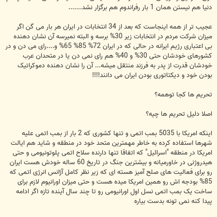
دنیا هم نیستن همان 1 بار رفراندوم هم برگزار نشد.......
عجیب تر از همه اینجاست که بعد از 34 انتخابات در ایران هر بار می گن اگر
میزان شرکت مردم در انتخابات زیر 30% برسه و البته نمیرسه آن نشان دهنده
بی اعتباری رژیم ایرانه در حالی که در ایران 72% 85% 65% و....رای می دن و در
کشورهای خودشان حتی 30% و 40% هم رای نمی دن یا در متحدان عرب
خودشان قدرت از پدر به فرزند منتقل میشه... آن را نشان دهنده دموکراتیک
بودن خود و دیکتاتوری بودن ایران می دانند!!!!
تحریم ها کجا توهمه؟
اصلا دلیل تحریم ها چیه؟
اینکه امریکا با 5035 بمب اتمی و تنها کشوری که 2 بار از بمب اتمی علیه
شهرها استفاده کرده به خاطر مهمترین متحد خود در منطقه و شاید هم ایالت
امریکا در منطقه "اسرائیل" که اتفاقا تنها دارنده سلاح اتمی پلوتونیومی و حتی
هیدروژنی در خاورمیانه و بیشترین جنگ در تاریخ 60 ساله خودش هست ایران
رو برای فعالیت های صلح آمیز هسته ای که زیر نظر کامل آژانس انرژی اتمی که
85% بودجه اش رو همین امریکا میده هست و حتی میزان اورانیوم لازم برای
ساخت یک بمب اتمی نسل اول اورانیومی رو تا چند سال آینده تازه اگر ادامه
پیدا کنه نمی تونه بدست بیاره