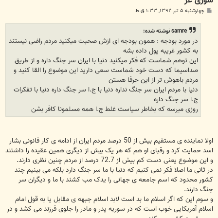
سوری غر
پ
چهارشنبه ۵ تیر ۱۳۹۲, ۱:۳۳ ق.ظ
س
ت
samre نوشته شده:
در مورد بودجه : همون بودجه ای ازش صحبت میکنید مردم راضی نیستند
به کشور غریبه پول داده بشه
این توهم شماست که فکر میکنید دنیا با ایران سر جنگ داره و از طریق
صداسیما که دست خود شماست سعی دارید این موضوع را القا کنید و
مردم باهوش تر از این حرفا هستن
دنیا با مردم ایران سر جنگ نداره دنیا با ج.ا سر جنگ داره دنیا با تفکرات
ج.ا سر جنگ داره
روزی میرسه که بخاطر سیاست غلط ج.ا همه مسلمونا کافر بشن
اولا نماینده ی مستقیم بیش از 50 درصد مردم ایران از ادامه ی کار قانونی بشار
اسد حمایت کرد و رقبای او هم که هر یک بیش از دیگری همین عقیده را داشتند
و این موضوع یعنی دست کم بیش از 72.7 درصد از مردم چنین نظری دارند.
در ثانی ما اصلا فکر نمی کنیم که دنیا با ما سر جنگ دارد بلکه می بینیم چند
کشور محدود که اسم جامعه ی جهانی را یدک مب کشند با ما و دیگران سر
جنگ دارند.
و سوم این که اگر اسلام ما بد است لابد اسلام جبهه ی مقابل یا به قول امام
اسلام آمریکایی خوب است که در سوریه پدر و مادر را جلوی فرزند می کشد و در