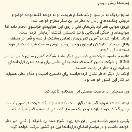
زمينه‌ها پيش برويم.
منابع نزديک به فرانسوآ اولاند هنگام عزيمت او به دوحه گفته بودند موضوع
فروش جنگنده‌هاي رافال به قطر در اين سفر مطرح خواهد شد.
نيروي هوايي قطر آزمايش‌هاي فني را روي اين هواپيماي فرانسوي انجام داده اما
هواپيماهاي جنگي آمريکايي را نيز تابستان گذشته آزمايش کرده است.
اولاند يادآور شد در آخرين تمرين‌هاي نظامي مشترک فرانسه و قطر در منطقه،
رافال همچنين ناوشکن اوريزون و خودروهاي زرهي ساخت شرکت نکستر مورد
استفاده قرار گرفتند.
علاوه بر داسو، شرکت‌هاي فرانسوي ديگر مانند شرکت کشتي سازي د سِ ان اس
DCNS و شرکت تأمين کننده قطعات يدکي تالس براي برنده شدن قراردادهاي
تسليحاتي با قطر در رقابت هستند.
اولاند بار ديگر خاطر نشان کرد: فرانسه براي تضمين امنيت و دفاع قطر، همواره
در کنار اين کشور خواهد بود.
وي همچنين بر ماهيت صنعتي اين همکاري تأکيد کرد.
اولاند که شنبه وارد قطر شد، قرار است يکشنبه از کارگاه شرکت فرانسوي "ب ت
پ بويگ" در دوحه بازديد و در يک مجمع اقتصادي فرانسه و قطر شرکت کند.
رئيس جمهور فرانسه پس از آن ديداري با شيخ حمد بن خليفه آل ثاني امير قطر
خواهد داشت و در مراسم امضاي قراردادها بين دو کشور شرکت خواهد کرد.