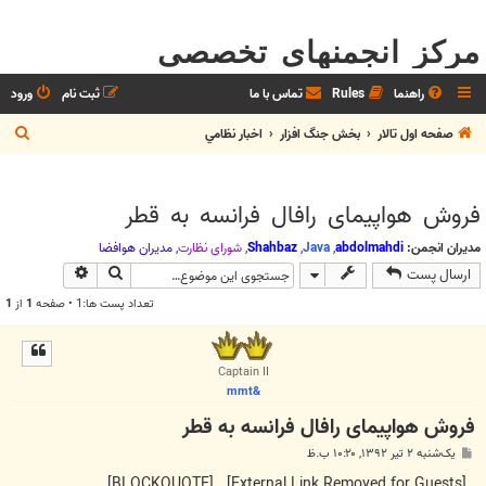
مرکز انجمنهای تخصصی
راهنما
Rules
تماس با ما
ثبت نام
ورود
ج
صفحه اول تالار
بخش جنگ افزار
اخبار نظامي
س
ت
فروش هواپیمای رافال فرانسه به قطر
ج
و
مدیران انجمن:
abdolmahdi
,
Java
,
Shahbaz
,
شوراي نظارت
,
مديران هوافضا
جستجو
جستجوی پیش
ارسال پست
تعداد پست ها:1 • صفحه
1
از
1
Captain II
&mmt
فروش هواپیمای رافال فرانسه به قطر
پ
یک‌شنبه ۲ تیر ۱۳۹۲, ۱۰:۲۰ ب.ظ
س
ت
[BLOCKQUOTE]
[External Link Removed for Guests]