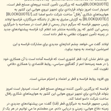
[BLOCKQUOTE]فرانسه که بزرگترين تأمين کننده نيروهاي مسلح قطر است،
اميدوار است امروز بتواند قراردادي براي تجهيز نيروي هوايي اين کشور به
هواپيماهاي شکاري "رافال" ساخت شرکت داسو امضا کند.[/BLOCKQUOTE]
[/BLOCKQUOTE] به گزارش مشرق به نقل از باشگاه خبرنگاران، فرانسوا اولاند
رئيس جمهور فرانسه که سرگرم ديدار رسمي از قطر است در مصاحبه با خبرگزاري
رسمي اين کشور که روز يکشنبه منتشر شد اعلام کرد فرانسه پيشنهادهاي جديد
در زمينه تأمين تجهيزات نظامي به قطر داده است.
اولاند گفت مي خواهد چشم اندازهاي جديدي براي مشارکت فرانسه و اين
اميرنشين ثروتمند به وجود بياورد.
وي خاطر نشان کرد: قطر کشوري است که فرانسه آماده است با آن همکاري خود
را در همه زمينه‌ها اعم از گفتگوي سياسي، روابط اقتصادي يا همکاري دفاعي
تقويت کند.
وي افزود روابط فرانسه و قطر بر اعتماد و احترام مبتني است.
فرانسه که بزرگترين تأمين کننده نيروهاي مسلح قطر است، اميدوار است امروز
بتواند قراردادي براي تجهيز نيروي هوايي اين کشور به هواپيماهاي شکاري رافال
ساخت شرکت داسو امضا کند.
رئيس جمهور فرانسه به خبرگزاري قطر (قنا) گفت:‌ من پيشنهادهاي جديدي در
زمينه دفاع هوايي، زميني و دريايي دادم. من مطمئنم ما مي توانيم در هر يک از