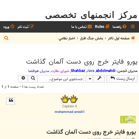
مرکز انجمنهای تخصصی
راهنما
Rules
تماس با ما
ثبت نام
ورود
ج
صفحه اول تالار
بخش جنگ افزار
اخبار نظامي
س
ت
یورو فایتر خرج روی دست آلمان گذاشت
ج
و
مدیران انجمن:
abdolmahdi
,
Java
,
Shahbaz
,
شوراي نظارت
,
مديران هوافضا
جستجو
جستجوی پیش
ارسال پست
تعداد پست ها:1 • صفحه
1
از
1
Captain II
mohammad area51
یورو فایتر خرج روی دست آلمان گذاشت