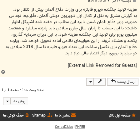
پ
دوشنبه ۱۷ تیر ۱۳۹۲, ۱۲:۲۸ ق.ظ
س
ت
هزینه تولید جنگنده «یورو فایتر» برای وزرات دفاع آلمان بیش از انتظار بود.
به گزارش مشرق به نقل از کانال اول تلویزیون دولتی آلمان، «آ.اِر.دِ»، توماس
دمِزیره، وزیر دفاع آلمان ضمن تایید این مطلب در هفته نامه اشپیگل اظهار
داشت: با این حساب تا پایان سال جاری میلادی باید پانزده میلیارد و هفتصد
میلیون یورو برای تولید این جنگنده هزینه شود. با این میزان سرمایه گذاری،
یکصد و هشتاد فروند از این هواپیمای نظامی آماده تحویل خواهد شد. وزارت
دفاع آلمان برای تکمیل ساخت این تعداد «یورو فایتر» تا سال 2018 میلادی به
دو میلیارد یوروی دیگر اعتبار مالی نیاز دارد.
[External Link Removed for Guests]
ب
ا
ارسال پست
ل
ا
تعداد پست ها:1 • صفحه
1
از
1
پرش به
صفحه اول تالار
تماس با ما
Sitemap
حذف کوکی ها
CentralClubs
|
PHPBB