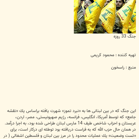
جنگ 33 روزه
تهیه کننده : محمود کریمی
منبع : راسخون
این جنگ كه در بین لبنانی ها به «نبرد تموز» شهرت یافته براساس یك «نقشه
جامع» كه توسط آمریكا، انگلیس، فرانسه، رژیم صهیونیستی، مصر، اردن،
عربستان و احزاب شاخص طیف 14 مارس لبنان طراحی شده بود، به اجرا درآمد.
در همان حال حزب الله كه به فراست دریافته بود توطئه ای دركار است، برای
«تست وضعیت» یك عملیات محدود را در مرز بین لبنان و فلسطین اشغالی ( در