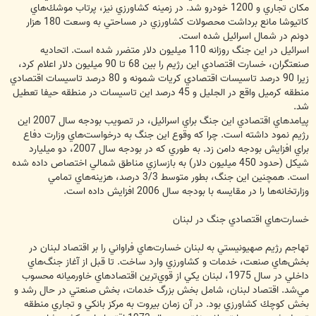
مكان تجاري و 1200 خودرو شد. در زمينه كشاورزي نيز، پرتاب موشك‌هاي
كاتيوشا مانع برداشت محصولات كشاورزي در مساحتي به وسعت 180 هزار
دونم در شمال اسرائيل شده است.
اسرائيل در اين جنگ روزانه 110 ميليون دلار متضرر شده است. اتحاديه
صنعتگران، خسارت اقتصادي اين رژيم را بين 68 تا 90 ميليون دلار اعلام كرد،
زيرا 90 درصد تاسيسات اقتصادي كريات شمونه و 80 درصد تاسيسات اقتصادي
منطقه كرميل واقع در الجليل و 45 درصد اين تاسيسات در منطقه حيفا تعطيل
شد.
پيامدهاي اقتصادي اين جنگ براي اسرائيل، در تصويب بودجه سال 2007 اين
رژيم نمود داشته است. چرا كه وقوع اين جنگ به درخواست‌هاي وزارت دفاع
براي افزايش بودجه دامن زد. به طوري كه در بودجه سال 2007، دو ميليارد
شيكل (حدود 450 ميليون دلار) به بازسازي مناطق شمالي اختصاص داده شده
است. همچنين اين جنگ، بطور متوسط 3/3 درصد، هزينه‌هاي تمامي
وزارتخانه‌ها را در مقايسه با بودجه سال 2006 افزايش داده است.
خسارت‌هاي اقتصادي جنگ در لبنان
تهاجم رژيم صهيونيستي به لبنان خسارت‌هاي فراواني را بر اقتصاد لبنان در
بخش‌هاي صنعت، خدمات و كشاورزي وارد ساخت. تا قبل از آغاز جنگ‌هاي
داخلي در سال 1975، لبنان يكي از قوي‌ترين اقتصادهاي خاورميانه محسوب
مي‌شد. اقتصاد لبنان، شامل بخش بزرگ خدمات، بخش صنعتي در حال رشد و
بخش كوچك كشاورزي بود. در آن زمان بيروت به مركز بانكي و تجاري منطقه