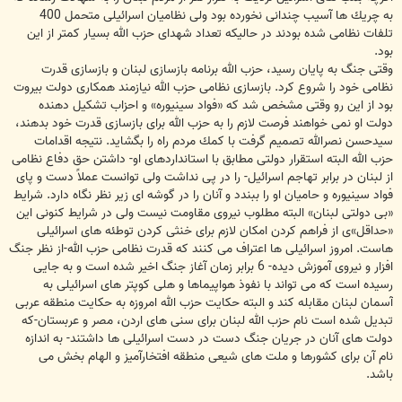
به چریك ها آسیب چندانی نخورده بود ولی نظامیان اسرائیلی متحمل 400
تلفات نظامی شده بودند در حالیكه تعداد شهدای حزب الله بسیار كمتر از این
بود.
وقتی جنگ به پایان رسید، حزب الله برنامه بازسازی لبنان و بازسازی قدرت
نظامی خود را شروع كرد. بازسازی نظامی حزب الله نیازمند همكاری دولت بیروت
بود از این رو وقتی مشخص شد كه «فواد سینیوره» و احزاب تشكیل دهنده
دولت او نمی خواهند فرصت لازم را به حزب الله برای بازسازی قدرت خود بدهند،
سیدحسن نصرالله تصمیم گرفت با كمك مردم راه را بگشاید. نتیجه اقدامات
حزب الله البته استقرار دولتی مطابق با استانداردهای او- داشتن حق دفاع نظامی
از لبنان در برابر تهاجم اسرائیل- را در پی نداشت ولی توانست عملاً دست و پای
فواد سینیوره و حامیان او را ببندد و آنان را در گوشه ای زیر نظر نگاه دارد. شرایط
«بی دولتی لبنان» البته مطلوب نیروی مقاومت نیست ولی در شرایط كنونی این
«حداقل»ی از فراهم كردن امكان لازم برای خنثی كردن توطئه های اسرائیلی
هاست. امروز اسرائیلی ها اعتراف می كنند كه قدرت نظامی حزب الله-از نظر جنگ
افزار و نیروی آموزش دیده- 6 برابر زمان آغاز جنگ اخیر شده است و به جایی
رسیده است كه می تواند با نفوذ هواپیماها و هلی كوپتر های اسرائیلی به
آسمان لبنان مقابله كند و البته حكایت حزب الله امروزه به حكایت منطقه عربی
تبدیل شده است نام حزب الله لبنان برای سنی های اردن، مصر و عربستان-كه
دولت های آنان در جریان جنگ دست در دست اسرائیلی ها داشتند- به اندازه
نام آن برای كشورها و ملت های شیعی منطقه افتخارآمیز و الهام بخش می
باشد.