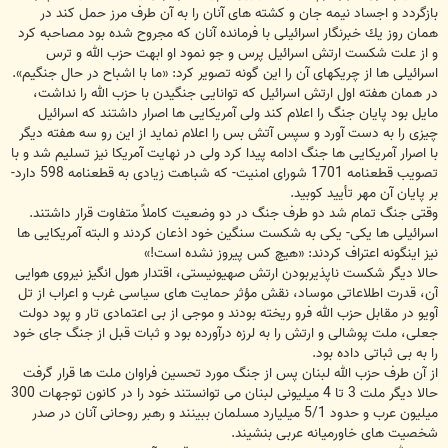
بازگردد و اجساد نیمه جان و كشته های آنان را به آن طرف مرز حمل كند در
همان روز یك خبرنگار اسرائیلی با فرمانده آنان كه مجروح شده بود مصاحبه كرد
و از علت شكست ارتش اسرائیل پرس و جو نمود او ابهت حزب الله و ترس
اسرائیلی ها از چریكهای آن را این گونه تصویر كرد: «ما با اشباح در حال جنگیم».
در همان هفته اول ارتش اسرائیل كه توانایی جنگیدن با حزب الله را نداشت،
مایل بود پایان جنگ را اعلام كند ولی آمریكایی ها اصرار داشتند كه اسرائیل
چیزی را به دست آورد و سپس آتش بس را اعلام نماید از این رو سه هفته دیگر
با اصرار آمریكایی ها جنگ ادامه پیدا كرد ولی در نهایت آمریكا نیز تسلیم شد و با
تصویب قطعنامه 1701 شورای امنیت- كه شباهت زیادی به قطعنامه 598 دارد-
بر پایان آن مهر تأیید كوبید.
وقتی جنگ تمام شد دو طرف جنگ در دو وضعیت كاملاً متفاوت قرار داشتند.
اسرائیلی ها یكی- یكی به شكست سنگین خود اذعان كردند و البته آمریكایی ها
نیز اینگونه اعتراف كردند: «هیچ كس پیروز نشده است!»
حالا دیگر شكست ناپذیربودن ارتش صهیونیستی، اقتدار هول انگیز نیروی هوایی
آن، قدرت اطلاعاتی موساد، نقش مؤثر حمایت های سیاسی غرب و اعراب از تل
آویو در مقابل حزب الله فرو ریخته بودند و موجی از بی اعتمادی تار و پود دولت
جعلی، ملت پوشالی و ارتش را به لرزه درآورده بود و ثبات قبل از جنگ جای خود
را به بی ثباتی داده بود.
از آن طرف حزب الله لبنان پس از جنگ مورد تحسین فراوان ملت ها قرار گرفت
حالا دیگر ملت 3 تا 4 میلیونی لبنان می توانستند خود را در كانون توجهات 300
میلیون عرب و حدود 5/1 میلیارد مسلمان ببینند و رهبر روحانی آنان در صدر
شخصیت های خاورمیانه عربی بنشیند.