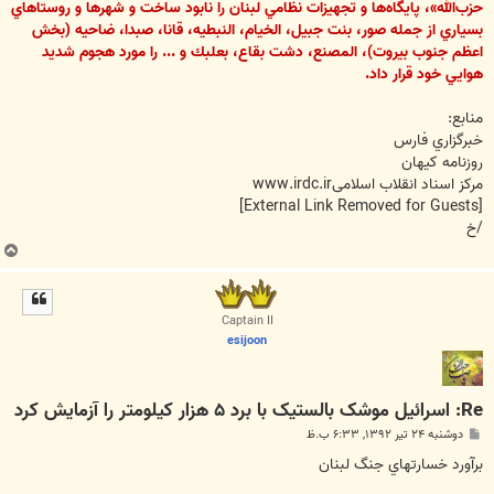
حزب‌الله»، پايگاه‌ها و تجهيزات نظامي لبنان را نابود ساخت و شهرها و روستاهاي
بسياري از جمله صور، بنت جبيل، الخيام، النبطيه، قانا، صبدا، ضاحيه (بخش
اعظم جنوب بيروت)، المصنع، دشت بقاع، بعلبك و ... را مورد هجوم شديد
هوايي خود قرار داد.
منابع:
خبرگزاري فارس
روزنامه کیهان
مرکز اسناد انقلاب اسلامیwww.irdc.ir
[External Link Removed for Guests]
/خ
ب
ا
ل
ا
Captain II
esijoon
Re: اسرائیل موشک بالستیک با برد ۵ هزار کیلومتر را آزمایش کرد
پ
دوشنبه ۲۴ تیر ۱۳۹۲, ۶:۳۳ ب.ظ
س
ت
برآورد خسارتهاي جنگ لبنان