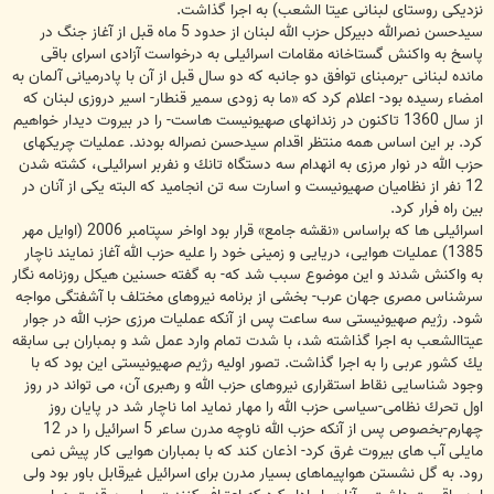
نزدیكی روستای لبنانی عیتا الشعب) به اجرا گذاشت.
سیدحسن نصرالله دبیركل حزب الله لبنان از حدود 5 ماه قبل از آغاز جنگ در
پاسخ به واكنش گستاخانه مقامات اسرائیلی به درخواست آزادی اسرای باقی
مانده لبنانی -برمبنای توافق دو جانبه كه دو سال قبل از آن با پادرمیانی آلمان به
امضاء رسیده بود- اعلام كرد كه «ما به زودی سمیر قنطار- اسیر دروزی لبنان كه
از سال 1360 تاكنون در زندانهای صهیونیست هاست- را در بیروت دیدار خواهیم
كرد. بر این اساس همه منتظر اقدام سیدحسن نصراله بودند. عملیات چریكهای
حزب الله در نوار مرزی به انهدام سه دستگاه تانك و نفربر اسرائیلی، كشته شدن
12 نفر از نظامیان صهیونیست و اسارت سه تن انجامید كه البته یكی از آنان در
بین راه فرار كرد.
اسرائیلی ها كه براساس «نقشه جامع» قرار بود اواخر سپتامبر 2006 (اوایل مهر
1385) عملیات هوایی، دریایی و زمینی خود را علیه حزب الله آغاز نمایند ناچار
به واكنش شدند و این موضوع سبب شد كه- به گفته حسنین هیكل روزنامه نگار
سرشناس مصری جهان عرب- بخشی از برنامه نیروهای مختلف با آشفتگی مواجه
شود. رژیم صهیونیستی سه ساعت پس از آنكه عملیات مرزی حزب الله در جوار
عیتاالشعب به اجرا گذاشته شد، با شدت تمام وارد عمل شد و بمباران بی سابقه
یك كشور عربی را به اجرا گذاشت. تصور اولیه رژیم صهیونیستی این بود كه با
وجود شناسایی نقاط استقراری نیروهای حزب الله و رهبری آن، می تواند در روز
اول تحرك نظامی-سیاسی حزب الله را مهار نماید اما ناچار شد در پایان روز
چهارم-بخصوص پس از آنكه حزب الله ناوچه مدرن ساعر 5 اسرائیل را در 12
مایلی آب های بیروت غرق كرد- اذعان كند كه با بمباران هوایی كار پیش نمی
رود. به گل نشستن هواپیماهای بسیار مدرن برای اسرائیل غیرقابل باور بود ولی