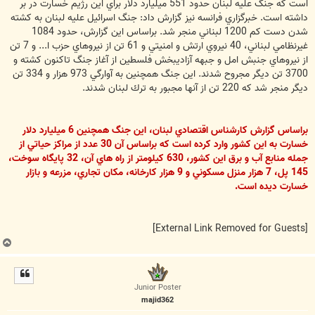
است كه جنگ عليه لبنان حدود 551 ميليارد دلار براي اين رژيم خسارت در بر
داشته است. خبرگزاري فرانسه نيز گزارش داد: جنگ اسرائيل عليه لبنان به كشته
شدن دست كم 1200 لبناني منجر شد. براساس اين گزارش، حدود 1084
غيرنظامي لبناني، 40 نيروي ارتش و امنيتي و 61 تن از نيروهاي حزب ا... و 7 تن
از نيروهاي جنبش امل و جبهه آزاديبخش فلسطين از آغاز جنگ تاكنون كشته و
3700 تن ديگر مجروح شدند. اين جنگ همچنين به آوارگي 973 هزار و 334 تن
ديگر منجر شد كه 220 تن از آنها مجبور به ترك لبنان شدند.
براساس گزارش كارشناس اقتصادي لبنان، اين جنگ همچنين 6 ميليارد دلار
خسارت به اين كشور وارد كرده است كه براساس آن 30 عدد از مراكز حياتي از
جمله منابع آب و برق اين كشور، 630 كيلومتر از راه هاي آن، 32 پايگاه سوخت،
145 پل، 7 هزار منزل مسكوني و 9 هزار كارخانه، مكان تجاري، مزرعه و بازار
خسارت ديده است.
[External Link Removed for Guests]
ب
ا
ل
ا
Junior Poster
majid362