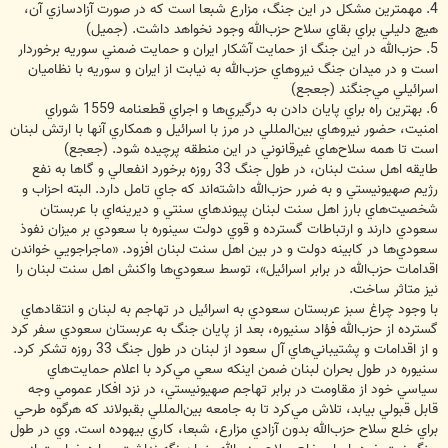
4. مهمترين مشكل در اين جنگ، مزارع شبعا است كه در صورت آزادسازي آن،
هيچ دليلي براي بقاي سلاح حزب‌الله وجود نخواهد داشت. (جميل)
5. حزب‌الله در اين جنگ از حمايت آشكار ايران و حمايت ضمني سوريه برخوردار
است و در ميدان جنگ نيروهاي حزب‌الله به نيابت از ايران و سوريه با نظاميان
اسرائيلي مي‌جنگند (جعجع)
6. بهترين راه براي پايان دادن به درگيري‌ها و اجراي قطعنامه 1559 شوراي
امنيت، حضور نيروهاي بين‌المللي در مرز با اسرائيل و همكاري آنها با ارتش لبنان
است تا همه سلاح‌هاي غيرقانوني در اين منطقه پرچيده شود. (جعجع)
طايقه اهل سنت لبنان، در طول جنگ 33 روزه برخورد انفعالي و گاها به نفع
رژيم صهيونيستي و به ضرر حزب‌الله داشته‌اند كه جاي تامل دارد. البته احزاب و
شخصيت‌هاي بارز اهل سنت لبنان پيوندهاي سنتي و ديرينه‌اي با عربستان
سعودي دارند و ارتباطات گسترده و قوي دولت سينوره با سعودي بر ميزان نفوذ
سعودي‌ها در كابينه دولت و در بين اهل سنت لبنان افزود. «ماجراجويي خواندن
اقدامات حزب‌الله در برابر اسرائيل»، توسط سعودي‌ها واكنش اهل سنت لبنان را
نيز متاثر ساخت.
با وجود چراغ سبز عربستان سعودي به اسرائيل در تهاجم به لبنان و انتقادهاي
گسترده از حزب‌الله فؤاد سنيوره، بعد از پايان جنگ به عربستان سعودي سفر كرد
و از اقدامات و پشتيباني‌هاي آل سعود از لبنان در طول جنگ 33 روزه تشكر كرد.
سنيوره در طول بحران لبنان ضمن اينكه سعي مي‌كرد با اعلام حمايت‌هاي
سياسي خود از مقاومت در برابر تهاجم صهيونيستي، در نزد افكار عمومي وجه
قابل قبولي بيابد، تلاش مي‌كرد تا به جامعه بين‌المللي بقبولاند كه هرگوه طرحي
براي خلع سلاح حزب‌الله بدون آزادي مزارع، شبعا، كاري بيهوده است. وي در طول