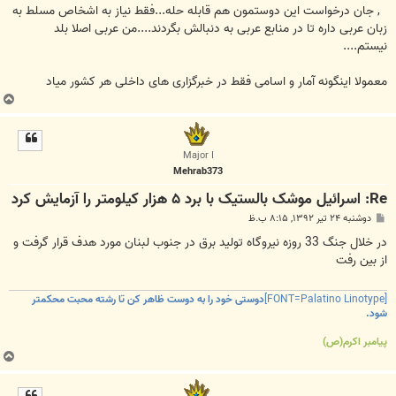
ت
, جان درخواست این دوستمون هم قابله حله...فقط نیاز به اشخاص مسلط به
زبان عربی داره تا در منابع عربی به دنبالش بگردند....من عربی اصلا بلد
نیستم....
معمولا اینگونه آمار و اسامی فقط در خبرگزاری های داخلی هر کشور میاد
ب
ا
ل
ا
Major I
Mehrab373
Re: اسرائیل موشک بالستیک با برد ۵ هزار کیلومتر را آزمایش کرد
پ
دوشنبه ۲۴ تیر ۱۳۹۲, ۸:۱۵ ب.ظ
س
ت
در خلال جنگ 33 روزه نیروگاه تولید برق در جنوب لبنان مورد هدف قرار گرفت و
از بین رفت
[FONT=Palatino Linotype]
دوستی خود را به دوست ظاهر کن تا رشته محبت محکمتر
شود.
پیامبر اکرم(ص)
ب
ا
ل