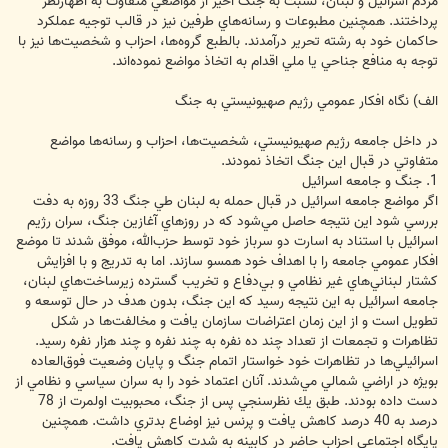
مردم اسرائيل و لبنان، نسبت به جنگ اخير از مواضعي متفاوت به اظهارنظر
پرداختند. همچنين مطبوعات و رسانه‌هاي طرفين نيز در قالب توجيه عملكرد
حاكمان خود به رشته تحرير درآمدند. بالطبع گروه‌ها، احزاب و شخصيت‌ها نيز با
توجه به منافع جناحي يا ملي اقدام به اتخاذ مواضع نموده‌اند.
الف) نگاه افكار عمومي رژيم صهيونيستي به جنگ
در داخل جامعه رژيم صهيونيستي، شخصيت‌ها، احزاب و رسانه‌ها مواضع
متفاوتي در قبال اين جنگ اتخاذ نمودند.
1. جنگ و جامعه اسرائيل
اگر مواضع جامعه اسرائيل در قبال حمله به لبنان طي جنگ 33 روزه به دفت
بررسي شود اين نتيجه حاصل مي‌‌شود كه در روزهاي آغازين جنگ، سران رژيم
اسرائيل با استناد به اسارت دو سرباز خود توسط حزب‌الله، موفق شدند تا موضع
افكار عمومي جامعه را با اهداف خود همسو سازند. اما به تدريج و با افزايش
كشتار لبناني‌هاي غير نظامي و بي‌دفاع و تخريب گسترده زيرساخت‌هاي لبنان،
جامعه اسرائيل به اين نتيجه رسيد كه اين جنگ، بدون هدف در حال توسعه و
تطويل است و از اين زمان اعتراضات سازمان يافت و مخالفت‌ها در شكل
تظاهرات و تجمعات از تعداد چند ده نفره به چند نفره و چند هزار نفره رسيد.
اسرائيلي‌ها در تظاهرات خود خواستار اتمام جنگ و پايان وضعيت فوق‌العاده
بويژه در اراضي شمالي مي‌شدند. آنان اعتماد خود را به سران سياسي و نظامي از
دست داده بودند. طبق يك نظرسنجي پس از جنگ، محبوبيت اولمرت از 78
درصد به 40 درصد كاهش يافت و پرنس نيز اوضاع بدتري داشت. همچنين
پايگاه اجتماعي احزاب حاضر در كابينه به شدت كاهش يافت.