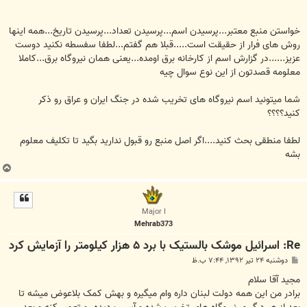
خواستن منبع معتبر...پرسیدن اسم...پرسیدن تعداد...پرسیدن تاریخ...همه اینها
روش های فرار از حقیقت است.....قبلا هم گفتم...لطفا سفسطه نکنید دوست
عزیز......در گزارش اسم از کارخانه برق اومده...یعنی همان نیروگاه برق...کاملا
معلومه قصدتون از این نوع سوال چیه
شما میتونید اسم نیروگاه های تخریب شده در جنگ ایران و عراق رو ذکر
کنید؟؟؟؟
لطفا منطقی بحث کنید....اگر اصل منبع رو قبول ندارید بگید تا تکلیف معلوم
بشه
ب
ا
ل
ا
Major I
Mehrab373
Re: اسرائیل موشک بالستیک با برد ۵ هزار کیلومتر را آزمایش کرد
پ
دوشنبه ۲۴ تیر ۱۳۹۲, ۷:۴۴ ب.ظ
س
ت
مجید آقا سلام
برادر من این همه دولت لبنان داره وام میگیره و بهش کمک بلاعوض میشه تا