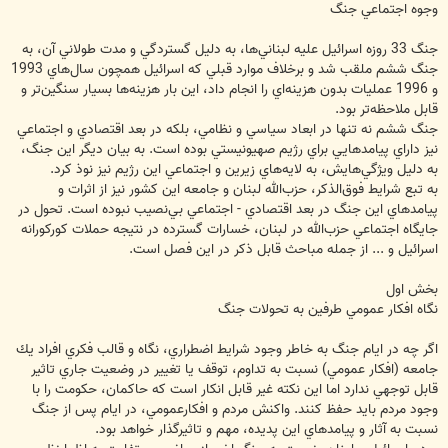
وجوه اجتماعي جنگ
جنگ 33 روزه اسرائيل عليه لبناني‌ها، به دليل گستردگي و مدت طولاني آن، به
جنگ ششم ملقب شد و برخلاف موارد قبلي كه اسرائيل همچون سال‌هاي 1993
و 1996 عمليات بدون هزينه‌اي را انجام داد، اين بار هزينه‌ها بسيار سنگين‌تر و
قابل ملاحظه‌تر بود.
جنگ ششم نه تنها در ابعاد سياسي و نظامي، بلكه در بعد اقتصادي و اجتماعي
نيز داراي پيامدهايي براي رژيم صهيونيستي بوده است. به بيان ديگر اين جنگ،
به دليل ويژگي‌هايش، به لايه‌هاي زيرين و اجتماعي اين رژيم نيز نوذ كرد.
به تبع شرايط فوق‌الذكر، حزب‌الله لبنان و جامعه اين كشور نيز از اثرات و
پيامدهاي اين جنگ در بعد اقتصادي - اجتماعي بي‌نصيب نبوده است. تحول در
جايگاه اجتماعي حزب‌الله در لبنان، خسارات گسترده در نتيجه حملات كوركورانه
اسرائيل و ... از جمله مباحث قابل ذكر در اين فصل است.
بخش اول
نگاه افكار عمومي طرفين به تحولات جنگ
اگر چه در ايام جنگ به خاطر وجود شرايط اضطراري، نگاه و قالب فكري افراد يك
جامعه (افكار عمومي) نسبت به تداوم، توقف يا تغيير در وضعيت جاري تاثير
قابل توجهي ندارد اما اين نكته غير قابل انكار است كه حاكمان، حكومت را با
وجود مردم بايد حفظ كنند. واكنش مردم و افكارعمومي، در ايام پس از جنگ
نسبت به آثار و پيامدهاي اين پديده، مهم و تاثيرگذار خواهد بود.