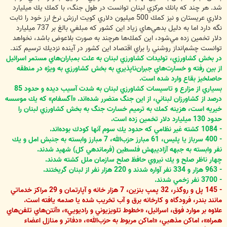
شد. هر چند كه بانك مركزي لبنان توانست در طول جنگ، با كمك يك ميليارد
دلاري عريستان و نيز كمك 500 ميليون دلاري كويت ارزش نرخ ارز خود را ثابت
نگه دارد اما به دليل بدهي‌هاي زياد اين كشور كه مبلغي بالغ بر 737 ميليارد
دلار تخمين زده مي‌شود، اين كمك‌ها هرچند به صورت بلاعوض باشد، نخواهد
توانست چشم‌انداز روشني را براي اقتصاد اين كشور در آينده نزديك ترسيم كند.
در بخش كشاورزي، توليدات كشاورزي لبنان به علت بمباران‌هاي مستمر اسرائيل
از بين رفته و خسارت‌هاي جبران‌ناپذيري به بخش كشاورزي به ويژه در منطقه
حاصلخيز بقاع وارد شده است.
بسياري از مزارع و تاسيسات كشاورزي لبنان به شدت آسيب ديده و حدود 85
درصد از كشاورزان لبناني، از اين جنگ متضرر شده‌اند. «آگسفام» كه يك موسسه
خيريه است، هزينه كمك به ترميم خسارت جنگ به بخش كشاورزي لبنان را
حدود 130 ميليارد دلار تخمين زده است.
- 1084 كشته غير نظامي كه حدود يك سوم آنها كودك بوده‌اند.
- 400 سرباز يا پليس، 61 مبارز حزب‌الله‌، 7 مبارز وابسته به جنبش امل و يك
نفر وابسته به جبهه آزاديبهش فلسطين (فرماندهي كل)‌ شهيد شدند.
چهار ناظر صلح و يك نيروي حافظ صلح سازمان ملل كشته شدند.
- 963 هزار و 334 نفر آواره شدند و 220 هزار نفر از لبنان گريختند.
- 3700 نفر زخمي شدند.
- 145 پل و روگذر، 32 پمپ بنزين، 7 هزار خانه و آپارتمان و 29 مراكز خدماتي
مانند بندر، فرودگاه و كارخانه برق و آب تخريب شده يا صدمه يافته است.
علاوه بر موارد فوق، اسرائيل،‌ «خطوط تلويزيوني و راديويي»،‌ «آنتن‌هاي تلفن‌هاي
همراه»، اماكن مذهبي، «اماكن مربوط به حزب‌الله»، «دفاتر و منازل اعضاء