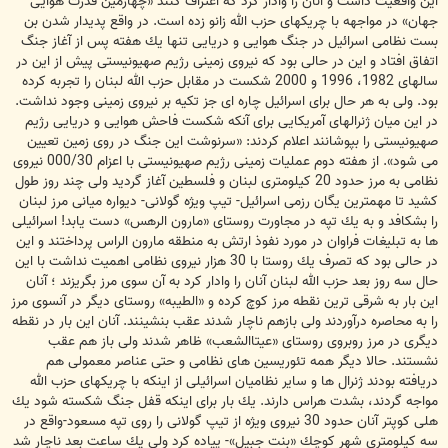
این واقعیت داشت و آنان را وادار كرد كه اعتراف كنند «چهارمین قدرت هوایی
جهان» در مواجهه با چریكهای حزب الله زانو زده است. در واقع پدیدار شدن بن
بست نظامی اسرائیل در جنگ هوایی و دریایی تنها یك هفته پس از آغاز جنگ
اتفاق افتاد و این در حالی بود كه نیروی زمینی رژیم صهیونیستی پیش از این در
سالهای 1982، 1996 و 2000 شكست در مقابل حزب الله لبنان را تجربه كرده
بود. ولی به هر حال برای اسرائیل چاره ای جز تكیه بر نیروی زمینی وجود نداشت.
در این میان ژنرالهای آمریكایی برای آنكه شكست فاحش هوایی و دریایی رژیم
صهیونیستی را بپوشانند اعلام كردند: «سرنوشت این جنگ در روی زمین تعیین
می شود». از هفته دوم عملیات زمینی رژیم صهیونیستی با اعزام 000/30 نیروی
نظامی به مرز حدود 20 كیلومتری لبنان و فلسطین آغاز گردید ولی چند روز طول
كشید تا مهمترین یگان رزمی اسرائیل- تیپ ویژه گولانی- دیواره میانی مرز لبنان
را بشكافد و به یك تپه در مجاورت روستای «مارون الرهس» دست یابد! اسرائیلی
ها به تبلیغات فراوان در مورد نفوذ ارتش به منطقه مارون الراس پرداختند و این
در حالی بود كه تصرف یك روستا با 30 هزار نیروی نظامی اهمیت نداشت با این
حال سه روز بعد حزب الله لبنان آنان را وادار كرد به آن سوی مرز بگریزند ؛ آنان
این بار به شرقی ترین نقطه مرز كوچ كرده و «الطیبه» روستای دیگر در آنسوی مرز
را به محاصره درآوردند ولی بازهم ناچار شدند عقب بنشینند. آنان این بار در نقطه
دیگری در مرز روبروی روستای «عیتاالشعب» ظاهر شدند ولی باز هم عقب
نشستند. حالا دیگر همه تئوریسین های نظامی و حتی عناصر معمولی هم
دریافته بودند ژنرال ها و سایر نظامیان اسرائیلی از اینكه با چریكهای حزب الله
مواجه گردند، بشدت هراس دارند. یك بار برای اینكه قفل جنگ شكسته شود یك
هلی كوپتر آنان حدود 30 نیروی ویژه از تیپ گولانی را روی تپه مسعود-واقع در
سه كیلومتری شهر كوچك «بنت جبیل»- پیاده كرد ولی یك ساعت بعد ناچار شد