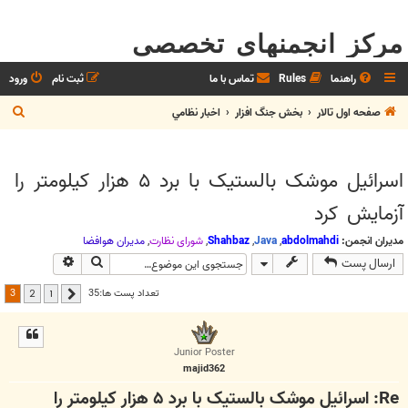
مرکز انجمنهای تخصصی
راهنما
Rules
تماس با ما
ثبت نام
ورود
ج
صفحه اول تالار
بخش جنگ افزار
اخبار نظامي
س
ت
اسرائیل موشک بالستیک با برد ۵ هزار کیلومتر را
ج
آزمایش کرد
و
مدیران انجمن:
abdolmahdi
,
Java
,
Shahbaz
,
شوراي نظارت
,
مديران هوافضا
جستجو
جستجوی پیش
ارسال پست
3
تعداد پست ها:35
2
1
قبلی
Junior Poster
majid362
Re: اسرائیل موشک بالستیک با برد ۵ هزار کیلومتر را