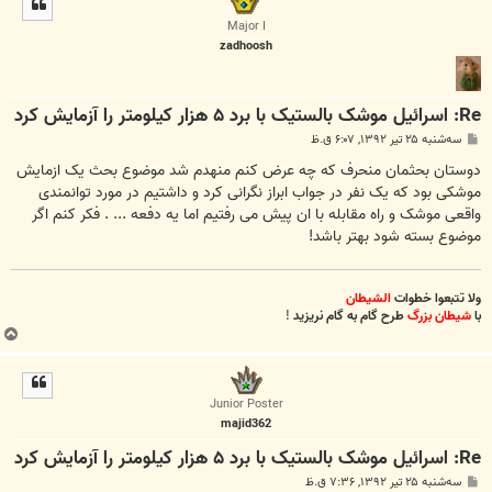
ا
Major I
zadhoosh
Re: اسرائیل موشک بالستیک با برد ۵ هزار کیلومتر را آزمایش کرد
پ
سه‌شنبه ۲۵ تیر ۱۳۹۲, ۶:۰۷ ق.ظ
س
ت
دوستان بحثمان منحرف که چه عرض کنم منهدم شد موضوع بحث یک ازمایش
موشکی بود که یک نفر در جواب ابراز نگرانی کرد و داشتیم در مورد توانمندی
واقعی موشک و راه مقابله با ان پیش می رفتیم اما یه دفعه ... . فکر کنم اگر
موضوع بسته شود بهتر باشد!
ولا تتبعوا خطوات
الشیطان
با
شیطان بزرگ
طرح گام به گام نریزید
!
ب
ا
ل
ا
Junior Poster
majid362
Re: اسرائیل موشک بالستیک با برد ۵ هزار کیلومتر را آزمایش کرد
پ
سه‌شنبه ۲۵ تیر ۱۳۹۲, ۷:۳۶ ق.ظ