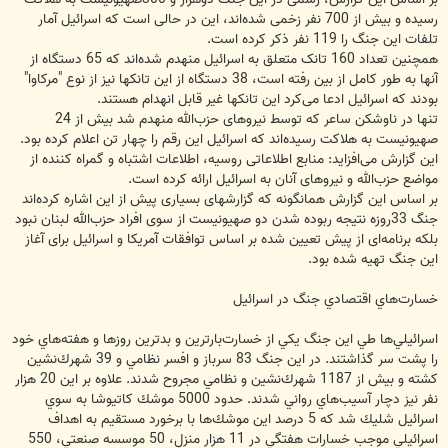
رسیده و بیش از 700 نفر زخمی شده‌اند، این در حالی است که اسرائیل آمار
تلفات این جنگ را 119 نفر ذکر کرده‌ است.
همچنین تعداد 160 تانک متعلق به اسرائیل منهدم شده‌اند که 65 دستگاه از
آنها به طور کامل از بین رفته است، 38 دستگاه از این تانکها نیز از نوع "مرکاوا"
بودند که اسرائیل ادعا می‌کرد این تانکها غیر قابل انهدام هستند.
تنها در ناوشکن ساعر که توسط نیروهای حزب‌الله منهدم شد بیش از 24
صهیونیست به هلاکت رسیده‌اند که اسرائیل این رقم را چهار تن اعلام کرده بود.
این گزارش می‌افزاید: منابع اطلاعاتی روسیه، اطلاعات اشتباه و گمراه کننده از
مواضع حزب‌الله و نیروهای آنان به اسرائیل ارائه کرده است.
بر اساس این گزارش همانگونه که گزارشهای بسیاری پیش از این اشاره کرده‌اند
جنگ 33روزه نتیجه ربوده شدن دو صهیونیست از سوی افراد حزب‌الله لبنان نبود
بلکه برنامه‌ای از پیش تعیین شده بر اساس توافقات آمریکا و اسرائیل برای آغاز
این جنگ تهیه شده بود.
خسارت‌هاي اقتصادي جنگ در اسرائيل
اسرائيلي‌ها طي اين جنگ يكي از خسارت‌بارترين و بدترين روزها و هفته‌هاي خود
را پشت سر گذاشتند. در اين جنگ 83 سرباز و افسر نظامي و 39 شهرك‌نشين
كشته و بيش از 1187 شهرك‌نشين و نظامي مجروح شدند. علاوه بر اين 20 هزار
نفر نيز دچار آسيب‌‌هاي رواني شدند. حدود 5000 موشك كاتيوشا به سوي
اسرائيل شليك شد كه 5 درصد اين موشك‌ها با برخورد مستقيم به اهداف
اسرائيلي موجب خسارات هفتگي در 11 هزار منزل، 50 موسسه صنعتي، 550