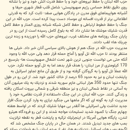
حزب الله لبنان با حفظ نیروهای خود و با حفظ قدرت آتش خود و نیز با نشانه
روی دقیق نقاط حساس رژیم صهیونیستی- شامل قلب قطار شهری حیفا و
آشیانه هواپیماهای فوق مدرن در پادگان هوایی صفد- ثابت كرد كه به قدرتی
اطلاعاتی برتر از قدرت افسانه ای موساد دست پیدا كرده است. حزب الله در این
جنگ با حفظ خطوط ارتباطی و حفظ كامل شبكه شبانه روزی المنار و حفظ كامل
قدرت شلیك موشك ها نشان داد كه به بلوغ كامل رسیده است از این رو در
پایان جنگ روزنامه های مختلف غرب، نیروهای حزب الله را «ورزیده و زبده ترین
چریك ها» لقب دادند.
مدیریت حزب الله در جنگ هم از هوش بالای سیاسی آنان خبر داد. خیلی ها
منتظر بودند تا حزب الله تل آویو را آماج حمله قرار دهد ولی حزب الله با وجود
آنكه حتی می توانست جنوبی ترین شهر تحت اشغال صهیونیست ها- بئرسبع در
170 كیلومتری از مرز لبنان- را هدف قرار بدهد اما به تل آویو حمله نكرد. حزب
الله عملاً تل آویو را به گروگان گرفته بود و از طریق آن مانع تجاوز اسرائیل به
پایتخت لبنان و نیز به حدود 65 درصد از خاك كشور خود شد. از این رو در طول
جنگ تنها حدود 350 هزار لبنانی عازم سوریه شدند و نزدیك به یك میلیون آنان
به آسانی در نقاط شمالی لبنان و نیز منطقه شرقی و شمالی بیروت اسكان یافته
و زندگی كنند. حزب الله لبنان در این جنگ «استفاده از قدرت نظامی» خود را
مدیریت كرد به گونه ای كه اگر ماهها می جنگید نیازی به وارد كردن جنگ افزار
جدید نداشت ولی اسرائیلی ها آنقدر بی مهابا شلیك كردند كه در اواسط هفته
چهارم جنگ با كمبود شدید تسلیحات مواجه شدند و از این رو فرودگاه هیثرو
لندن، پایگاه هوایی آمریكا در اینجرلیك تركیه و پایتخت قطر به نقطه ترانزیت
بمب های جدید تبدیل شدند. در همان حال در پایان جنگ مشخص شد كه
اگرچه بمب های اسرائیل نزدیك به هزار نفر از مردم لبنان را به شهادت رساند كه