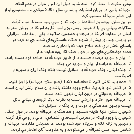
نوعي سكوت را اختيار كرد. البته شايد دليل اين امر را بتوان در عدم ائتلاف
حزب‌الله با وي در جريان انتخابات پارلماني سال 2005 ميلادي و ناخشنودي او از
اين اقدام حزب‌الله جستجو كرد.
در اين ميان، بيشترين انتقادها از حزب‌الله از سوي وليد جنبلاط انجام گرفت.
مذاكرات پنهاني وي با كاندوليزا رايس، وزير امور خارجه امريكا در جريان سفر به
لبنان در سفارت امريكا در بيروت و همچنين مذاكره با يكي از مقامات اسرائيلي
در پاريس چند روز پيش از شروع جنگ، وابستگي‌هاي شديد وي به غرب در
راستاي تلاش براي خلع سلاح حزب‌الله را نمايان ساخت.
عمده موضعگيري‌هاي وي در طول جنگ 33 روزه عبارت‌اند از:
1. ايران و سوريه درصدد هستند تا از طريق حزب‌الله به اهداف خود دست يابند.
2. حزب‌الله به نيابت از ايران و سوريه مي جنگد.
2. جنگ لبنان، جنگ حزب‌الله با اسرائيل نيست بلكه جنگ ايران و سوريه با
امريكاست.
4. همه بايد تلاش كنيم تا قطعنامه 1559 (خلع سلاح حزب‌الله) را اجرا كنيم.
5. در كشور تنها بايد يك سلاح وجود داشته باشد و آن سلاح ارتش لبنان است.
6. حزب‌الله به دولتي در درون لبنان تبديل شده است.
7. حزب‌الله هيچ احترام و ارزشي نسب به نظرات ديگر گروه‌هاي لبناني قائل
نيست و بدون هماهنگي با دولت وارد جنگ با اسرائيل شد.
شيعيان لبنان، تنها طايفه منسجم و هماهنگ با حزب‌الله بودند. در طول جنگ،
شيعيان با وجود اينكه در معرض آسيب‌هاي اقتصادي، جاني و روحي قرار گرفته
و مجبور به ترك خانه و سرپناه خود شده بودند، اما همچنان مقاومت حزب‌الله و
شخص سيد حسن نصرالله را مي‌ستودند و به مقاومت آنان افتخار مي‌كردند.