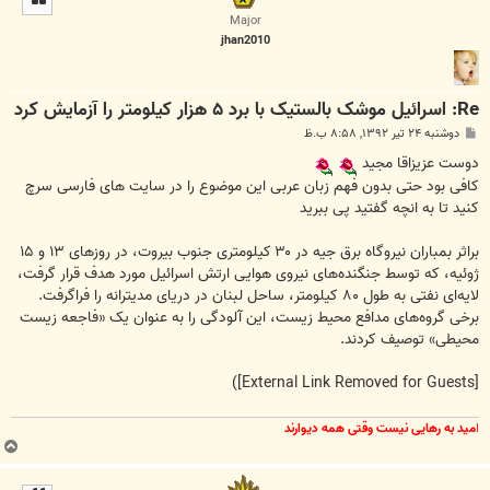
ا
Major
jhan2010
Re: اسرائیل موشک بالستیک با برد ۵ هزار کیلومتر را آزمایش کرد
پ
دوشنبه ۲۴ تیر ۱۳۹۲, ۸:۵۸ ب.ظ
س
ت
دوست عزیزاقا مجید
کافی بود حتی بدون فهم زبان عربی این موضوع را در سایت های فارسی سرچ
کنید تا به انچه گفتید پی ببرید
براثر بمباران نیروگاه برق جیه در ۳۰ کیلومتری جنوب بیروت، در روزهای ۱۳ و ۱۵
ژوئیه، که توسط جنگنده‌های نیروی هوایی ارتش اسرائیل مورد هدف قرار گرفت،
لایه‌ای نفتی به طول ۸۰ کیلومتر، ساحل لبنان در دریای مدیترانه را فراگرفت.
برخی گروه‌های مدافع محیط زیست، این آلودگی را به عنوان یک «فاجعه زیست
محیطی» توصیف کردند.
)
[External Link Removed for Guests]
ا
مید به رهایی نیست وقتی همه دیوارند
ب
ا
ل