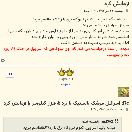
آزمایش کرد
پ
دوشنبه ۲۴ تیر ۱۳۹۲, ۶:۰۷ ب.ظ
س
ت
, میشه بگید اسراییل کدوم نیروکاه برق را زد؟؟لطفااسم ببرید
منم از اسراییل خوشم نمی اد
منم دوست دارم امریکا روزی نه تنها از خلیح فارس و دریای عمان بلکه حتی از
اقیانوس هند هم به خاطر ترس از رودررویی با ایران خارج بشه
اما باید دید درستی نسبت به دشمن داشت
مجددا از شما درخواست می کنم نام اون نیروکاهی که اسراییل در جنگ 33 روزه
زده را بنویسید
ب
ا
ل
ا
Captain II
esijoon
Re: اسرائیل موشک بالستیک با برد ۵ هزار کیلومتر را آزمایش کرد
پ
دوشنبه ۲۴ تیر ۱۳۹۲, ۶:۳۰ ب.ظ
س
ت
majid362 نوشته شده:
, میشه بگید اسراییل کدوم نیروکاه برق را زد؟؟لطفااسم ببرید