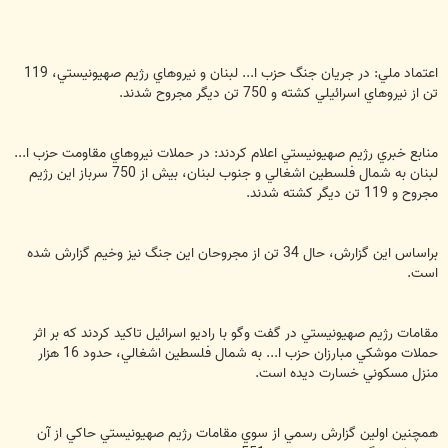
اعتماد ملي: در جريان جنگ حزب ا... لبنان و نيروهاي رژيم صهيونيستي، 119
تن از نيروهاي اسرائيلي كشته و 750 تن ديگر مجروح شدند.
منابع خبري رژيم صهيونيستي اعلام كردند: در حملات نيروهاي مقاومت حزب ا...
لبنان به شمال فلسطين اشغالي و جنوب لبنان، بيش از 750 سرباز اين رژيم
مجروح و 119 تن ديگر كشته شدند.
براساس اين گزارش، حال 34 تن از مجروحان اين جنگ نيز وخيم گزارش شده
است.
مقامات رژيم صهيونيستي در گفت وگو با راديو اسرائيل تاكيد كردند كه بر اثر
حملات موشكي مبارزان حزب ا... به شمال فلسطين اشغالي، حدود 16 هزار
منزل مسكوني خسارت ديده است.
همچنين اولين گزارش رسمي از سوي مقامات رژيم صهيونيستي حاكي از آن