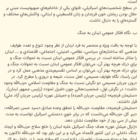
است.
در سطح شخصيت‌هاي اسرائيلي، فتواي يكي از خاخام‌هاي صهيونيست‌ مبني بر
حلال بودن ريختن خون فرزندان و زنان فلسطيني و لبناني، واكنش‌هاي مختلف و
گسترده‌اي را به دنبال داشت.
ب. نگاه افكار عمومي لبنان به جنگ
با توجه به بافت ويژه و منحصر به فرد لبنان از نظر وجود تنوع و تعدد طوايف
مذهبي كه ساختارهاي سياسي، نظامي، امنيتي، اجتماعي، اقتصادي و ... لبنان
را متاثر ساخته است. در بررسي افكار عمومي لبنان نسبت به تحولات جنگ و
براي درك هرچه بهتر آن، مي‌توان افكار عمومي لبنان نسبت به تحولات جنگ و
براي درك هرچه بهتر آن، مي‌توان بر اساس تقسيم‌بندي‌ مذهبي عمل كرد و در
اين راستا، نگاه طوايف مسيحي، اهل سنت، شيعه و دروزي را مطرح كرد. در
درون جريان مسيحي دو نگرش نسبت به جنگ و مقاومت اسلامي حزب‌الله وجود
داشت؛ در نگرش اول، شخصيت‌هائي چون «اميل لحود» (رئيس جمهور لبنان)،
«سليمان فرنجيه» (رئيس جريان المرده) و «ميشل عون» (رئيس جريان آزاد ملي)
‌قرار داشتند.
«سليمان فرنجيه»، مقاومت حزب‌الله را تحقق وعده صادق «سيد حسن نصرالله»،
دبير كل حزب‌الله مي‌دانست كه در برابر خوي ددمنشي اسرائيل توانست به مدت
بيش از سي روز از خود مقاومت نشان دهد.
«ژنرال ميشل عون» هدف جنگ اسرائيل عليه لبنان را خلع سلاح حزب‌الله و ايجاد
جنگ داخلي در اين كشور قلمداد مي‌كرد و بر اين باور بود كه حزب‌الله تاكنون به
لبناني‌ها و بويژه مسيحيان اطمينان داده است كه سلاح خود را در داخل به كار