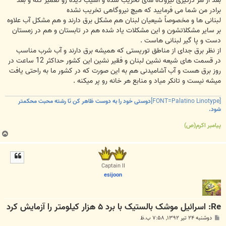
بعد از هر درگیری نیروگاه های تخریب شده و آسیب دیده رو تعمیر کنه و بعد
برادر من شما می فرمایید که هیچ نیروگاهی تخریب نشده
لبنانی ها و مخصوصاً شیعیان لبنان هم مشکل برق دارند و هم مشکل آب علاوه
بر سایر مشکلاتشون و این مشکلات یاد شده هم در تابستان و هم در زمستان
دست و پا گیر لبنانی هاست .
از نظر برق جدای از مناطق توریستی که همیشه برق دارند و آب شرب مناسب
در قسمت های شیعه نشین لبنان و فقیر نشین این کشور حداکثر 12 ساعت در
روز برق هست و آب آشامیدنی هم به این صورت که در کشور ما به راحتی یافت
میشه نیست و تانکر میاد و منابع هر خانه رو پر میکنه .
[FONT=Palatino Linotype]
دوستی خود را به دوست ظاهر کن تا رشته محبت محکمتر
شود.
پیامبر اکرم(ص)
ب
ا
ل
ا
Captain II
esijoon
Re: اسرائیل موشک بالستیک با برد ۵ هزار کیلومتر را آزمایش کرد
پ
دوشنبه ۲۴ تیر ۱۳۹۲, ۷:۵۸ ب.ظ
س