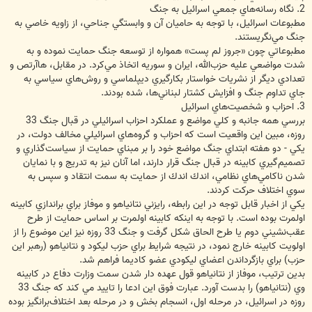
2. نگاه رسانه‌هاي جمعي اسرائيل به جنگ
مطبوعات اسرائيل، با توجه به حاميان آن و وابستگي جناحي، از زاويه خاصي به
جنگ مي‌نگريستند.
مطبوعاتي چون «جروز لم پست» همواره از توسعه جنگ حمايت نموده و به
شدت مواضعي عليه حزب‌الله، ايران و سوريه اتخاذ مي‌كرد. در مقابل، هاآرتص و
تعدادي ديگر از نشريات خواستار بكارگيري ديپلماسي و روش‌هاي سياسي به
جاي تداوم جنگ و افزايش كشتار لبناني‌ها، شده بودند.
3. احزاب و شخصيت‌هاي اسرائيل
بررسي همه جانبه و كلي مواضع و عملكرد احزاب اسرائيلي در قبال جنگ 33
روزه، مبين اين واقعيت است كه احزاب و گروه‌هاي اسرائيلي مخالف دولت، در
يكي - دو هفته ابتداي جنگ مواضع خود را بر مبناي حمايت از سياست‌گذاري و
تصميم‌گيري كابينه در قبال جنگ قرار دارند، اما آنان نيز به تدريج و با نمايان
شدن ناكامي‌هاي نظامي، اندك اندك از حمايت به سمت انتقاد و سپس به
سوي اختلاف حركت كردند.
يكي از اخبار قابل توجه در اين رابطه، رايزني نتانياهو و موفاز براي براندازي كابينه
اولمرت بوده است. با توجه به اينكه كابينه اولمرت بر اساس حمايت از طرح
عقب‌نشيني دوم يا طرح الحاق شكل گرفت و جنگ 33 روزه نيز اين موضوع را از
اولويت كابينه خارج نمود، در نتيجه شرايط براي حزب ليكود و نتانياهو (رهبر اين
حزب) براي بازگرداندن اعضاي ليكودي عضو كاديما فراهم شد.
بدين ترتيب، موفاز از نتانياهو قول عهده دار شدن سمت وزارت دفاع در كابينه
وي (نتانياهو) را بدست آورد. عبارت فوق اين ادعا را تاييد مي كند كه جنگ 33
روزه در اسرائيل، در مرحله اول، انسجام بخش و در مرحله بعد اختلاف‌برانگيز بوده