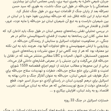
جريان شيعي «امل» به رهبري نبيه بري، رئيس مجلس لبنان نيز بيشترين
هماهنگي را با حزب‌الله در طول اين جنگ داشت، به طوري كه سيد حسن
نصرالله بعد از پايان جنگ از اقدامات نبيه بري در طول جنگ تشكر كرد.
البته نبايد از اين نكته غافل شد كه حزب‌الله بيشترين نفوذ خود را در لبنان در
بين شيعيان داراست و به تبع آن شيعيان لبنان نيز حزب‌الله را مايه عزت، غرور،
اقتدار و افتخار مي‌دانند.
در بررسي تحليلي نقش رسانه‌هاي جمعي لبنان در طول جنگ بايد اذعان كرد كه
خط مشي كلان اين رسانه‌ها به تبعيت از فضاي ناسيوناليستي حاكم در هر
جنگي، در محكوميت تجاوزات اسرائيل و ستايش از رزمندگان حزب‌الله در
رويارويي با ارتش صهيونيستي و دفع تجاوزات آنها بود. هرچند بايد به اين نكته
نيز معترف بود كه هر از چند گاهي نيز از سوي نشريات و رسانه‌هاي خبري
همچون المستبقل، النهار، الحيات و LBC مطالبي منتشر مي‌شد كه در تقابل با
حزب‌الله قرار مي‌گرفت و اين جنبش را در معرض فشارهاي داخلي قرار مي‌داد.
برخي از اين محورها و مطالب عبارتند از: لزوم اجراي قطعنامه 1559 شوراي
امنيت و تلاش براي خلع سلاح حزب‌الله، خطرات و تهديدات سلاح حزب‌الله براي
ديگر طوايف غير شيعي لبنان، حزب‌الله به عنوان آغازگر جنگ و دادن بهانه به
اسرائيل براي درهم كوبيدن لبنان در راستاي آزادي دو سرباز اسير خود، قطع
درآمدهاي دولت از منبع توريست‌هايي كه هر ساله به لبنان مي‌آمدند، تخريب
اقتصاد رو به رشد لبنان، افزايش بيكاري و ...
خسارات اسرائیل در جنگ 33 روزه
به روایت اسناد محرمانه و رسمی فرانسه ابعاد گسترده خسارات اسرائیل در جنگ