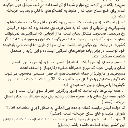
نمي‌برد بلكه براي آزادسازي مزارع شبعا از آن استفاده مي‌كند. ميشل عون هرگونه
اقدام براي خلع سلاح حزب‌الله را منوط به گفت‌گوهاي داخلي و رضايت حزب‌الله
اعلام كرد.
«اميل لحود» بارزترين شخصيت مسيحي بود كه در خلال جنگ‌ها، حمايت‌ها و
پشتيباني‌هاي فراواني از حزب‌الله به عمل آورد. وي معتقد بود كه آنچه در لبنان
رخ مي‌دهد، صددرصد مشكل لبنان است اما از آنجايي كه اسرائيلي‌ها نمي‌توانند
مقاومت حزب‌الله را در برابر خود ببينند، مي‌گويند كه ايران و سوريه و شايد ديگر
كشورها در پشت اين درگيري‌ها باشند. لبنان تنها از طريق مقاومت ملي بازدارنده
خود توانست در برابر زياده‌خواهي‌هاي اسرائيل ايستاده و اين رژيم را متحمل
شكست سنگيني كند.
« سمير جعجع» (رئيس قوات اللبنانيه)، «امين جميل» (رئيس جمهور اسبق
لبنان و رئيس حزب كتائب)‌و «نصرالله صفير» (كاردينال و اسقف اعظم
مسيحي‌هاي ماروني) از جمله شخصيت‌هاي شاخص مسيحي محسوب مي‌شوند
كه نگرش متفاوتي را در قبال حزب‌الله و جنگ 33 روزه اتخاذ كردند، عمده اين
نگرش‌ها را مي‌توان چنين دسته‌بندي كرد:
1. همه لبناني‌ها بايد بدانند كه امروز بزرگترين خطر از سوي ايران است و اين
كشور همه نوع سلاح را به همراه مقادير زيادي پول براي حزب‌الله به لبنان ارسال
مي‌كند. (صفير)
2. دولت لبنان نيازمند كمك جامعه بين‌‌المللي به منظور اجراي قطعنامه 1559
شوراي امنيت و خلع سلاح حزب‌الله است. (صفير)
3. حزب‌الله بايد راه و روش خود را تغيير دهد و به دولت اجازه دهد كه تنها ارتش
اين كشور بتواند اسلحه داشته باشد (جميل)