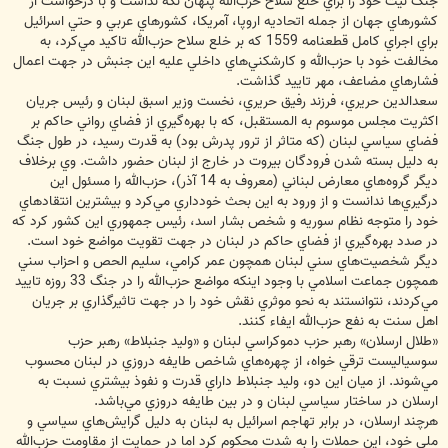
جنگ نيت خود را براي خلع سلاح حزب‌الله پنهان نگه نداشت و با درخواست از
كشورهاي جهان از جمله اتحاديه اروپا، آمريكا، كشورهاي عربي و حتي اسرائيل
براي اجراي كامل قطعنامه 1559 كه بر خلع سلاح حزب‌الله تاكيد مي‌كرد، به
مخالفت خود با حزب‌الله و كارشكني‌هاي داخلي عليه اين جنبش در جهت اعمال
فشارهاي مضاعف، مهر تاييد گذاشت.
سعدالدين حريري، فرزند رفيق حريري، نخست وزير اسبق لبنان و رئيس جريان
اكثريت مجلس موسوم به المستقبل، كه با بهره‌گيري از فضاي رواني حاكم بر
فضاي سياسي لبنان (كه متاثر از ترور پدرش بود) به قدرت رسيد، در طول جنگ
به دليل بسته شدن فرودگان بيروت در خارج از لبنان حضور داشت. وي برخلاف
ديگر گروه‌هاي معارض لبناني (معروف به 14 آذر)، حزب‌الله را مسئول اين
درگيري‌ها ندانست و از ورود به اين بحث خودداري مي‌كرد و بيشترين انتقادهاي
خود را متوجه نظام سوريه و شخص بشار اسد، رئيس جمهوري اين كشور كرد كه
در صدد بهره‌گيري از فضاي حاكم در لبنان در جهت تقويت مواضع خود است.
ديگر شخصيت‌هاي سني لبنان همچون عمر كرامي، سليم الحص و احزاب سني
همچون جماعت اسلامي با وجود اينكه مواضع حزب‌الله را در جنگ 33 روزه تاييد
مي‌كردند، نتوانستند به نحو موثري نقش خود را در جهت تاثيرگذاري بر جريان
اهل سنت به نفع حزب‌الله ايفاء كنند.
«طلال ارسلان» رهبر حزب دموكراسي لبنان و «وليد جنبلاط» رهبر حزب
سوسياليست ترقي خواه، از چهره‌هاي شاخص طايفه دروزي در لبنان محسوب
مي‌شوند. از ميان اين دو، وليد جنبلاط داراي قدرت و نفوذ بيشتري نسبت به
ارسلان در ساختار سياسي لبنان و در بين طايفه دروزي مي‌باشد.
هرچند ارسلان، در برابر تهاجم اسرائيل به لبنان به دليل گرايش‌هاي سياسي و
ملي خود، اين حملات را به شدت محكوم كرد اما در حمايت از مقاومت حزب‌الله