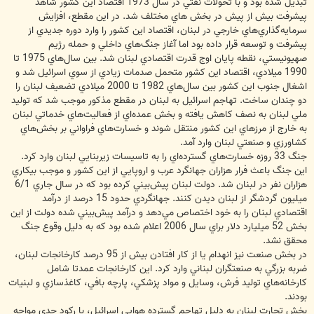
تبديل شده بود و با تحولات نفتي در سال 1973 اقتصاد اين كشور شاهد
پيشرفت بيش از پيش در بخش هاي مختلف شد. در اين مقطع، افزايش
سرمايه‌گذاري‌هاي خارجي در لبنان، اقتصاد اين كشور را وارد دوره جديدي از
پيشرفت و توسعه قرار داده بود اما آغاز جنگ‌هاي داخلي و حمله رژيم
صهيونيستي، نقطه پايان اوج قدرت اقتصادي لبنان شد. بين سال‌هاي 1975 تا
1990 ميلادي، اقتصاد اين كشور متحمل صدمات زيادي از سوي اسرائيل شد و
اشغال جنوب اين كشور بين سال‌هاي 1982 تا 2000 ميلادي تضعيف لبنان را
دو چندان ساخت. تهاجم اسرائيل به لبنان در مقطع مذكور موجب شد كه توليد
ملي لبنان به نصف كاهش يافته و بخش عمده‌اي از فعاليت‌هاي خدماتي لبنان
به خارج از مرزهاي اين كشور منتقل شوند و خسارت‌‌هاي فراواني بر بخش‌هاي
كشاورزي و صنعتي لبنان وارد آمد.
جنگ 33 روزه خسارت‌هاي گسترده‌اي را به تاسيسات زيربنايي لبنان وارد كرد.
اين جنگ باعث فرار هزاران جهانگرد عرب و اروپايي از اين كشور و موجب بيكاري
هزاران نفر در لبنان شد. دولت لبنان پيش‌بيني كرده بود كه در سال جاري 6/1
ميليون گردشگر از لبنان ديدن كنند. جهانگردي حدود 15 درصد از درآمد
اقتصادي لبنان را به خود اختصاص مي‌دهد و درآمد پيش‌بيني شده دولت از اين
بخش 52 ميليارد دلار براي سال 2006 اعلام شده بود كه به دليل وقوع جنگ
محقق نشد.
در بخش صنعت نيز انهدام يا از كار افتادن بيش از 95 درصد كارخانجات لبنان،
ضربه بزرگي به صنعتگران لبناني وارد كرد. اين كارخانجات عمدتا شامل
كارخانه‌هاي توليد فرش، وسايل و مواد پزشكي، پارچه بافي، كاغذسازي و لبنيات
بودند.
بخش تجارت لبنان به دليل تهاجم گسترده هوايي اسرائيل، با ركود جدي مواجه