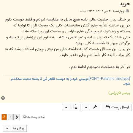
خرید
پ
چهارشنبه ۲۶ تیر ۱۳۹۲, ۴:۳۳ ب.ظ
س
ت
بر خلاف بیان حضرت عالی بنده هیچ مایل به مقایسه نبودم و فقط دوست دارم
در این سایت کلاً به جای گفتن مشخصات کلی یک سخت افزار تا اونجا که
ممکنه و راه داره به پیچیدگی های طراحی و ساخت اون پرداخته بشه .
حتی شده یک تحلیل ساده و غیر علمی باشه ، به نظرم این ارزشش از ترجمه و
برگردان چهار تا شاخصه کلی بهتره
در بیان این مسائل هست که به داشته های من نوعی چیزی اضافه میشه که به
کار بیاد . البته کار شما هم جای تقدیر داره .
در آخر به مصلحت نمیدونم ادامه بدم .
[FONT=Palatino Linotype]
دوستی خود را به دوست ظاهر کن تا رشته محبت محکمتر
شود.
پیامبر اکرم(ص)
ب
ا
ارسال پست
ل
ا
2
تعداد پست ها:13
1
قبلی
پرش به