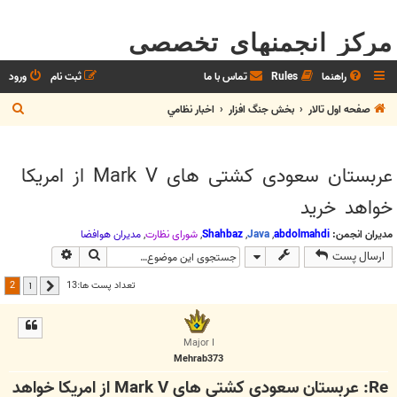
مرکز انجمنهای تخصصی
راهنما
Rules
تماس با ما
ثبت نام
ورود
ج
صفحه اول تالار
بخش جنگ افزار
اخبار نظامي
س
ت
عربستان سعودی کشتی های Mark V از امریکا
ج
خواهد خرید
و
مدیران انجمن:
abdolmahdi
,
Java
,
Shahbaz
,
شوراي نظارت
,
مديران هوافضا
جستجو
جستجوی پیش
ارسال پست
2
تعداد پست ها:13
1
قبلی
Major I
Mehrab373
Re: عربستان سعودی کشتی های Mark V از امریکا خواهد