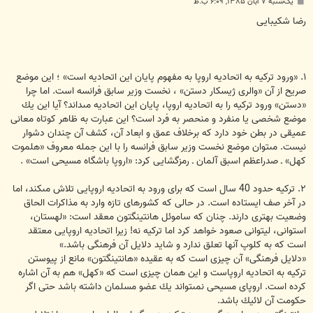
پ
یک‌شنبه ۷ آبان ۱۳۸۵, ۶:۰۹ ب.ظ
س
ت
رضا شكیبایی
۱. «ورود تركیه به اتحادیه اروپا به مفهوم پایان این اتحادیه است» ؛ این موضع
صریح از آن «والرى ژیسكار دستن» ، نخست وزیر سابق فرانسه است. اما چرا
«دستن» ورود تركیه را به اتحادیه اروپا، پایان این اتحادیه مى‏داند؟ آیا این یك
موضع شخصى یا منفرد و منحصر به فرد است؟ این عبارت به ظاهر كوتاه معانى
عمیقى در بطن خود دارد كه برخلاف عمق و ابعاد آن، كشف آن چندان دشوار
نیست. مى‏توان موضع نخست وزیر سابق فرانسه را با این جمله معروف «هلموت
كهل» ـ صدراعظم اسبق آلمان ـ رمزگشایى كرد: «اروپا باشگاه مسیحى است» .
۲. تركیه حدود 40 سال است كه براى ورود به اتحادیه اروپایى تلاش مى‏كند، اما
در آخر صف ایستاده است. در حالى كه كشورهاى تازه وارد به مذاكرات الحاق
وضعیت بهترى دارند. چنان که ساموئل هانتینگتون معقد است: «لهستان،
استوانى، لیتوانى صعود خواهد كرد اما تركیه نه! زیرا اتحادیه اروپایى معتقد
است كه به كلوپ آنها تعلق ندارد و شاید دلایل آن فرهنگى باشد.»
«دلایل فرهنگى» آن چیزى است كه به عقیده «هانتینگتون» مانع از پیوستن
تركیه به اتحادیه اروپاست و این همان چیزى است كه «كهل» هم به آن اشاره
كرده است. اروپاى مسیحى نمى‏تواند یك عضو مسلمان داشته باشد حتى اگر
حكومت آن لائیك باشد.