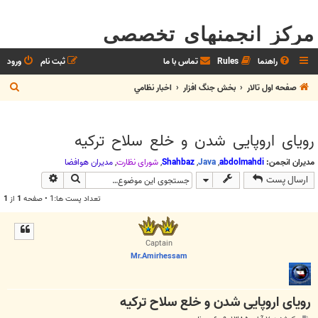
مرکز انجمنهای تخصصی
راهنما
Rules
تماس با ما
ثبت نام
ورود
ج
صفحه اول تالار
بخش جنگ افزار
اخبار نظامي
س
ت
رویای اروپایی شدن و خلع سلاح ترکیه
ج
و
مدیران انجمن:
abdolmahdi
,
Java
,
Shahbaz
,
شوراي نظارت
,
مديران هوافضا
جستجو
جستجوی پیش
ارسال پست
تعداد پست ها:1 • صفحه
1
از
1
Captain
Mr.Amirhessam
رویای اروپایی شدن و خلع سلاح ترکیه