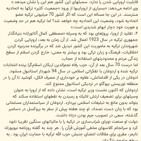
قابلیت اروپایى شدن را ندارد. سمبل‏هاى این كشور هم این را نشان میدهد.»
وی ادامه می‌دهد: «بسیارى از اروپایى‏ها از ورود «جمعیت كثیر» ترك‏ها به اتحادیه
مى‏ترسند. در این جا مساله این است كه اگر كشور 70 میلیونى تركیه عضو
اتحادیه شود، وضعیت این اتحادیه چه خواهد شد؟ اما تركیه هم در حد وضعیت
و هویت خود دچار ابهام شدیدى است.»
۴. تقلید از اروپا، پروژه‏اى بود كه به وسیله «مصطفى كمال آتاتورك» بنیانگذار
جمهورى تركیه در سال 1923 اعمال شد. از آن زمان به بعد، اروپایى كردن
شهروندان تركیه به ماموریت این كشور تبدیل شد كه در برگیرنده مدرنیزه كردن
اخلاقیات، فرهنگ و زبان تركى بود و بیشتر به معنى: خارج كردن اسلام از سطح
زندگى مردم و محدودیت‏هاى استفاده از حجاب.
اما درست 70 سال بعد از آن، حزب رفاه نجم‌الدین اربكان اسلام‌گرا برنده انتخابات
تركیه ‏شده و اردوغان با تفكراتى اسلامى در سال 94 شهردار استانبول مى‏شود.
ادوغان در یكى از اقداماتش، علاوه بر خوددارى از مصرف الكل، كوشید تا آن را در
منطقه توریستى بیوگلو در نزدیكى استانبول ممنوع كند.
اردوغان كه اكنون نخست وزیر تركیه است، نشان داده كه از اروپا به عنوان
وسیله‏اى براى تضعیف ارتش لائیك و رسیدن به نقطه‏اى استفاده مى‏كند كه
بتواند بدون مانع به تبلیغات اسلامى بپردازد. اردوغان از سیاستمداران مسلمانى
بود كه با زنان دست نمى‏داد. او چند هفته پیش از سفر به بروكسل در دسامبر
گذشته، سعى در تصویب جرم بودن «زنا» داشت.
دولت او صنعت نوپاى شراب‌سازى در تركیه را با مالیات‏هاى سنگین تقریبا نابود
كرد و سرانجام كلاس‏هاى مخفى آموزش قرآن را ـ هر چند به گفته روزنامه نیویورك
تایمز، مقرى براى ملاقات اعضاى جنبش حزب الله تركیه با حمایت ایران بود ـ به
سطح جامعه بازگرداند.