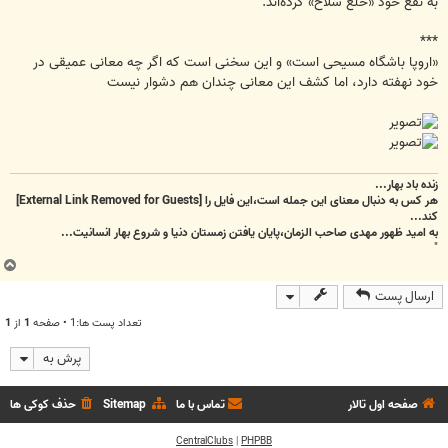
به نفع خود «خلع سلاح» كرده‌اند.
***
«اروپا باشگاه مسیحى است» و این سخنى است كه اگر چه معانى عمیقى در
خود نهفته دارد، اما كشف این معانى چندان هم دشوار نیست
زنده باد بهار...
هر کس به دنبال معنای این جمله است،این فایل را
[External Link Removed for Guests]
کند...
به امید ظهور مهدی صاحب الزمان،پایان یافتن زمستان دنیا و شروع بهار انسانیت...
"
ب
ا
ارسال پست
ل
ا
تعداد پست ها:1 • صفحه
1
از
1
پرش به
صفحه اول تالار
تماس با ما
Sitemap
حذف کوکی ها
CentralClubs
|
PHPBB