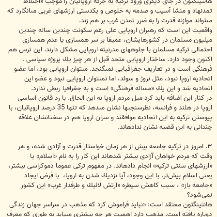
هانتینگتون در جاى دیگرى ورود تركیه به جرگه اروپائیان را موجب «اختلاط
تمدن‏ها» و منشا آسیب و صدمه به خلوص و یكدستى ارزش‏هاى غربى مى‏انگارد كه
مى‏تواند موازنه قدرت را به ضرر تمدن غرب بر هم زند.
واقعیت این است كه رهبران اروپایى على رغم سكونت چندین ساله چندین
میلیون مسلمان در كشورهایشان، عمیقا بر سر همسازى یا عدم همسازی
احتمالى تركیه مسلمان با جلوه‏هاى مدرنیته اروپایى مشكل دارند. این ترس هم
اكنون وجود دارد. ساختار اروپایى متحد قبل از هر چیز یك پروژه سیاسى ـ
فرهنگى است و در تعاریف جغرافیایى نمى‏گنجد. مى‏توان اروپایى بود، اما عضو
اتحادیه اروپا نبود، مثل نروژ و سوئد، اما نمى‏توان اروپایى نبود و عضو این
اتحادیه شد و این یك «مساله فرهنگى» است و به جغرافیا ربطى ندارد.
در كنار این اضافه باید كرد میل مردم اروپا به این الحاق. با رد قانون اساسى
اروپا در هلند و فرانسه، نظرسنجى‏ها نشان مى‏دهد كه تنها 35 درصد اروپائیان، با
پیوستن تركیه به این اتحادیه موافقند و سران اروپا هم در سخنانشان علاقه
چندانى به این قضیه نشان نداده‏اند.
۳. امروز در تركیه جامعه بیش از هر زمان خواستار قدرت و آزادى شده، و هر
وقت كه مردم خواهان آزادى بیشتر شده‏اند این كار را به نام «اسلام» یا
«ارزش‏هاى سنتى تركیه» انجام داده‏اند. در مفهوم تركى عموما دموكراسى بیشتر،
یعنى اسلام بیش‌تر. با این وجود، آیا نزدیك شدن به اروپا، ‌ با فرض ایجاد
«جامعه باز» ، سبب كاهش سیطره «ارتش لائیك و طرفدار غرب» این كشور
نمی‌شود؟
هانتینگتون معتقد است: «نباید فراموش كرد كه مذهب در سراسر جهان زندگى
دوباره یافته است. مذهب دارد اهمیت هر چه بیشترى مى‏یابد به طورى كه معرف