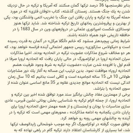
بنابر نظرسنجى‏ها 36 درصد ترك‏ها گمان مى‏كنند كه آمریكا و تركیه در حال نزدیك
شدن به یك جنگ هستند. زمستان گذشته، كتاب «توفان فلزى» كه در مورد
حمله آمریكا به تركیه و پایان یافتن این جنگ با تخریب اتمى واشنگتن بود، یكى
از بهترین و پرفروشترین رمان‏هاى تاریخ تركیه شناخته شد. شاید ترك‏ها هنوز
نوستالژى شكست امپراتورى عثمانى در دروازه‏هاى وین در سال 1683 را در
حافظه تاریخی خود همراه داشته باشند.
شرایط زمانى پیچیده‏تر مى‏شود كه خانم «آنگلا مركل» در آلمان به قدرت رسیده
است و «نیكولاس ساركوزى» رییس جمهور احتمالى آینده فرانسه خواهد بود، كه
هر دو مخالف شروع مذاكرات عضویت تركیه در اتحادیه بودند. اخیرا مذاكرات
سران اتحادیه اروپا در لوكزامبورگ در حالى پایان یافت كه اتحادیه اروپا صرفا در
قدم اول با افزوده شدن عبارت «عضویت تركیه به شرط وجود ظرفیت هضم
اتحادیه اروپا» موافقت نمود. بدین ترتیب این مساله به آغاز یك دور مشاجرات
طولانى 10 الى 15 ساله انجامیده است و كافى است بدانیم كه 10 سال زمان
اندكى نیست كه اتحادیه موانع جدیدى علاوه بر 35 مانع اساسى عنوان شده از
سوى اتحادیه را بتراشد.
برخى از مهمترین مفاد چالش برانگیز سند مورد توافق شده اخیر بین تركیه و
اتحادیه اروپا، از جمله الزام تركیه به شناسایى بخش یونانى نشین قبرس، عادى
سازى مناسبات با یونان و ارمنستان و از همه مهم‏تر «حق اتحادیه اروپا براى
پایان دادن یكجانبه به ادامه مذاكرات» ، محورهاى مهمى است كه تركیه را در
آینده به چالش‏هاى مهمى روبه رو خواهد كرد.
توافق صورت گرفته در لوكزامبورگ اگر چه موجب خوشحالى زایدالوصف ترك‏ها
شد، اما بسیارى از كارشناسان اعتقاد دارند تركیه گام در راهى نهاده که به