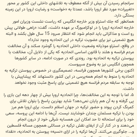
سرانجام رسیدن آن بیش از آنكه معطوف به تلاش‏هاى داخلى این كشور بر محور
«تغییرات» مورد نظر اروپا باشد، عمدتا به «خواست» و رضایت اروپا در این زمینه
بستگى دارد.
همانطور كه جك استراو وزیر خارجه انگلیس كه ریاست نشست وزیران امور
خارجه اتحادیه اروپا را در لوكزامبورگ بر عهده داشت، گفت: «راهى طولانى پیش
رو است و مذاكراتى باید انجام شود كه انتظار مى‏رود 15 سال طول بكشد و البته
هیچ تضمینى نیز براى عضویت تركیه در این اتحادیه وجود ندارد!»
در واقع، استراو موذیانه وضعیت داخلى اتحادیه را گوشزد مى‏كند و آن مخالفت
مردم فرانسه و هلند با قانون اساسى اتحادیه كه یكى از دلایل آن، مخالفت با
پیوستن تركیه به اتحادیه بود. روندى كه در صورت ادامه، در سایر كشورها
همچون انگلیس نیز به وضوع مى‏پیوست.
اكنون برخى كشورها همچون فرانسه، تصمیم‏گیرى در خصوص پیوستن تركیه به
اتحادیه را منوط به انجام همه‌پرسى در این كشور دانسته‏اند كه پیشاپیش با
توجه به سابقه مردم فرانسه هیچ تضمینى براى پاسخ مثبت وجود نخواهد
داشت.
۵. اما با توجه به این مخالفت‌ها، چرا اتحادیه اروپا بیش از چهار دهه این بازی را
پی گرفته و به آن هم پایان نمی‌دهد؟ شاید بهترین پاسخ را بتوان تلاش برای
كمرنگ كردن پیوند و حضور تركیه در جهان اسلام دانست. برای اروپا هم مرز
بودن با تركیه مسلمان چندان خوشایند نیست. آن‌ها با ادامه این پروسه، سعی
خود را برای استحاله تا حد امكان این همسایه شرقی خود از درون انجام
می‌‌دهند و در كنار آن از ایفای نقش تركیه در مسائلی همچون مساله فلسطین
و... جلوگیری می‌كنند. آن‌ها تركیه را در ازای «نسیه» پیوستن به اتحادیه، «نقدا»