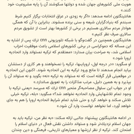
هویت ملى كشورهاى جهان شده و دولت‏ها مى‏كوشند آن را پایه مشروعیت خود
كنند.»
هانتینگتون ادامه مى‏دهد: «اگر به زودى در عراق انتخابات برگزار كنیم شرط
مى‏بندم كه بنیادگرایان شیعه و سنى برنده مى‏شوند. بنابراین با آن كه همگى
هوادار مردم سالارى هستیم در برخى از كشورها بهتر است از تشویق مردم
سالارى صرف نظر كنیم.»
هانتینگتون همچنین در گفت‌وگو با شبكه تلویزیونى cnn ترك پس از اشاره به
این مساله كه دموكراسى در برخى كشورهاى اسلامى باعث موفقیت احزاب
اسلامى شد، به صراحت بیان مى‏دارد: «معتقدم كه تركیه نمى‏تواند وارد اتحادیه
اروپا شود.»
او مى‏گوید: «در درجه اول، اروپایى‏ها، تركیه را نمى‏خواهند و هر كارى از دستشان
بیاید انجام مى‏دهند تا مانع ورود تركیه به این اتحادیه شوند. اكنون این اتحادیه
در موقعیتى قرار گرفته است كه نه مى‏تواند به تركیه «نه» بگوید و نه مى‏تواند آن را
بپذیرد و به همین دلیل، مرتب مذاكرات را به تعویق مى‏اندازد.»
او در جواب این سئوال مصاحبه‌گر متحیر cnn ترك كه مى‏پرسد «یعنى تركیه با
وجود تمام تلاش‏هایش وارد اتحادیه نخواهد شد؟» مى‏گوید: «بله، تركیه خیلى
تلاش مى‏كند و خواهد كرد و حتى شاید تمام شرایط اتحادیه اروپا را هم به جاى
خواهد آورد، اما نخواهد توانست وارد آن شود.»
در ادامه هانتینگتون پیشنهاد جالبى ارائه مى‏كند: «به نظر من، تركیه باید به
جهان اسلام نزدیك‌تر شود و مى‏تواند داشتن نقش فعال در دنیاى اسلام را
امتحان كند. تركیه از نظر ارزش‏ها و معیارهاى تاریخى، فرهنگى و دین چندان