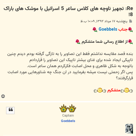
Re: تجهیز ناوچه های کلاس ساعر 5 اسرائیل با موشک های باراک
8!
پ
پنج‌شنبه ۱۷ مرداد ۱۳۹۲, ۱۰:۰۹ ب.ظ
س
ت
جناب
Goebbels
از اطلاع رسانی شما متشکرم
بنده قصد مقایسه نداشتم فقط این تصاویر را به تازگی گرفته بودم دیدم چنین
تاپیکی ایجاد شده برای غنای بیشتر تاپیک این تصاویر را قراردادم
باتوجه به شکل ظاهری و محل اصابت فکرکردم همان ساعر است.
پس اگر زحمتی نیست میشه بفرمایید در ان جنگ چه شناورهایی مورد اصابت
قرارگرفتند؟
متشکرم
ب
ا
ل
ا
Captain
Goebbels