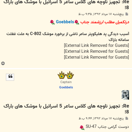
Re: تجهیز ناوچه های کلاس ساعر 5 اسرائیل با موشک های باراک
8!
پ
پنج‌شنبه ۱۷ مرداد ۱۳۹۲, ۹:۳۵ ب.ظ
س
ت
درتکمیل مطلب ارزشمند
جناب
Goebbels
آسیب دیدگی پد هلیکوپتر ساعر ناشی از برخورد موشک C-802 به علت غفلت
سامانه باراک
[External Link Removed for Guests]
[External Link Removed for Guests]
[External Link Removed for Guests]
ب
ا
ل
ا
Captain
Goebbels
Re: تجهیز ناوچه های کلاس ساعر 5 اسرائیل با موشک های باراک
8!
پ
پنج‌شنبه ۱۷ مرداد ۱۳۹۲, ۹:۴۴ ب.ظ
س
ت
دوست گرامی جناب SU-47