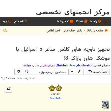
مرکز انجمنهای تخصصی
راهنما
Rules
تماس با ما
ثبت نام
ورود
ج
صفحه اول تالار
بخش جنگ افزار
اخبار نظامي
س
ت
تجهیز ناوچه های کلاس ساعر 5 اسرائیل با
ج
موشک های باراک 8!
و
مدیران انجمن:
abdolmahdi
,
Java
,
Shahbaz
,
شوراي نظارت
,
مديران هوافضا
جستجو
جستجوی پیش
ارسال پست
تعداد پست ها:5 • صفحه
1
از
1
Captain
Goebbels