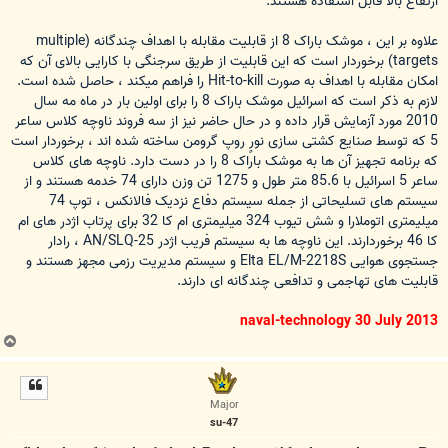
ارتفاع بالا قابل استفاده هستند.
علاوه بر این ، موشک باراک 8 از قابلیت مقابله با اهداف چندگانه (multiple
targets) برخوردار است که این قابلیت از طریق سرجنگی با کارایی بالای آن که
امکان مقابله با اهداف به صورت Hit-to-kill را فراهم میکند ، حاصل شده است.
لازم به ذکر است که اسرائیل موشک باراک 8 را برای اولین بار در ماه مه سال
2010 مورد آزمایش قرار داده و در حال حاضر نیز از سه فروند ناوچه کلاس ساعر
5 که توسط صنایع کشتی سازی نورٍ روپ گرومن ساخته شده اند ، برخوردار است
که برنامه تجهیز آن ها به موشک باراک 8 را در دست دارد. ناوچه های کلاس
ساعر 5 اسرائیل با 85.6 متر طول و 1275 تن وزن دارای 74 خدمه هستند و از
سیستم های تسلیحاتی از جمله سیستم دفاع نزدیک فالانکس ، توپ 74
میلیمتری اتوملارا و شش تیوب 324 میلیمتری ام کا 32 برای پرتاب اژدر های ام
کا 46 برخوردارند. این ناوچه ها به سیستم فریب اژدر AN/SLQ-25 ، رادار
جستجوی هوایی Elta EL/M-2218S و سیستم مدیریت رزمی مجهز هستند و
قابلیت های تهاجمی و تدافعی چندگانه ای دارند.
naval-technology 30 July 2013
ب
ا
ل
ا
Major
su-47