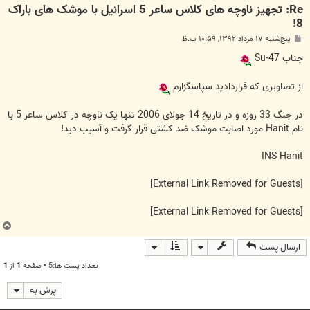
Re: تجهیز ناوچه های کلاس ساعر 5 اسرائیل با موشک های باراک
8!
پ
پنج‌شنبه ۱۷ مرداد ۱۳۹۲, ۱۰:۵۹ ب.ظ
س
ت
جناب Su-47
از تصاویری که قراردادید سپاسگزارم
در جنگ 33 روزه و در تاریخ 14 جولای 2006 تنها یک ناوچه در کلاس ساعر 5 با
نام Hanit مورد اصابت موشک ضد کشتی قرار گرفت و آسیب دید!
INS Hanit
[External Link Removed for Guests]
[External Link Removed for Guests]
ب
ا
ارسال پست
ل
ا
تعداد پست ها:5 • صفحه
1
از
1
پرش به