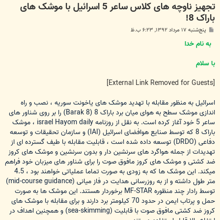
تجهیز ناوچه های کلاس ساعر 5 اسرائیل با موشک های
باراک 8!
پ
پنج‌شنبه ۱۷ مرداد ۱۳۹۲, ۶:۲۳ ب.ظ
س
ت
به نام خدا
با سلام
[External Link Removed for Guests]
اسرائیل به منظور مقابله با تهدید موشک های یاخونت سوریه ، نصب و راه
اندازی موشک سطح به هوای میان برد باراک 8 (Barak 8) را بر روی شناور های
ساعر 5 خود آغاز کرده است. به نقل از روزنامه israel Hayom daily ، موشک
باراک 8 که توسط صنایع هوافضای اسرائیل (IAI) و سازمان تحقیقات و توسعه
دفاعی (DRDO) توسعه داده شده است ، قابلیت مقابله با طیف گسترده ای از
تهدیدات از جمله هواگرد های سرنشین دار و بدون سرنشین و موشک های کروز
ضد کشتی و موشک های کروز مافوق صوت را برای شناور های میزبان خود فراهم
میکند. این موشک ها که به زودی به صورت تماما عملیاتی خواهند بود ، 4.5
متر طول داشته و از به روزرسانی هدایت در فاز میانی (mid-course guidance)
توسط رادار چند منظوره MF-STAR برخوردار هستند. این موشک ها به صورت
حمل و پرتاب ایمن در حدود 70 کیلومتر برد دارند و برای مقابله با موشک های
کروز ضد کشتی مافوق صوت با قابلیت (sea-skimming) و همچنین اهداف در