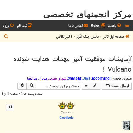
مرکز انجمنهای تخصصی
راهنما
Rules
تماس با ما
ثبت نام
ورود
ج
صفحه اول تالار
بخش جنگ افزار
اخبار نظامي
س
ت
آزمایشات موفقیت آمیز مهمات هدایت شونده
ج
Vulcano !
و
مدیران انجمن:
abdolmahdi
,
Java
,
Shahbaz
,
شوراي نظارت
,
مديران هوافضا
جستجو
جستجوی پیش
ارسال پست
تعداد پست ها:1 • صفحه
1
از
1
Captain
Goebbels