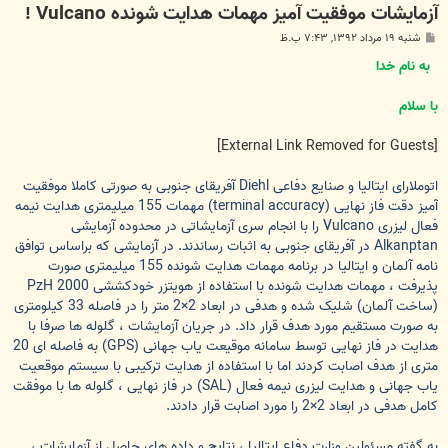
آزمایشات موفقیت آمیز مهمات هدایت شونده Vulcano !
پ
شنبه ۱۹ مرداد ۱۳۹۲, ۷:۴۳ ب.ظ
س
ت
به نام خدا
با سلام
[External Link Removed for Guests]
اتوملارای ایتالیا و صنایع دفاعی Diehl آفریقای جنوبی به صورتی کاملا موفقیت
آمیز دقت فاز نهایی (terminal accuracy) مهمات 155 میلیمتری هدایت نیمه
فعال لیزری Vulcano را با انجام سری آزمایشاتی در محدوده آزمایشی
Alkanptan در آفریقای جنوبی به اثبات رساندند. در آزمایشی که براساس توافق
نامه آلمان و ایتالیا در برنامه مهمات هدایت شونده 155 میلیمتری صورت
پذیرفت ، مهمات هدایت شونده با استفاده از هویتزر خودکششی PzH 2000
(ساخت آلمان) شلیک شده و هدفی در ابعاد 2×2 متر را در فاصله 33 کیلومتری
به صورت مستقیم مورد هدف قرار داد. در جریان آزمایشات ، گلوله ها صرفا با
هدایت در فاز نهایی توسط سامانه موقیعت یاب جهانی (GPS) به فاصله ای 20
متری از هدف اصابت کردند اما با استفاده از هدایت ترکیبی با سیستم موقعیت
یاب جهانی و هدایت لیزری نیمه فعال (SAL) در فاز نهایی ، گلوله ها با موفقت
کامل هدفی در ابعاد 2×2 را مورد اصابت قرار دادند.
به گفته مسئولین وزارت دفاع ایتالیا ، نتایج و داده های حاصل از آزمایشات ،