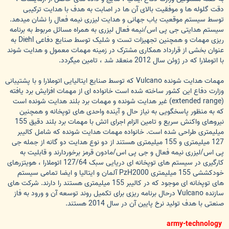
دقت گلوله ها و موفقیت بالای آن ها در اصابت به هدف با هدایت ترکیبی
توسط سیستم موقعیت یاب جهانی و هدایت لیزری نیمه فعال را نشان میدهد.
سیستم هدایتی جی پی اس/نیمه فعال لیزری به همراه مسائل مربوط به برنامه
ریزی مهمات و همچنین تجهیزات تست و شلیک توسط صنایع دفاعی Diehl به
عنوان بخشی از قرارداد همکاری مشترک در زمینه مهمات معمول و هدایت شوند
با اتوملارا که در ژوئن سال 2012 منعقد شد ، تامین میگردد.
مهمات هدایت شونده Vulcano که توسط صنایع ایتالیایی اتوملارا و با پشتیبانی
وزارت دفاع این کشور ساخته شده است خانواده ای از مهمات افزایش برد یافته
(extended range) غیر هدایت شونده و مهمات برد بلند هدایت شونده است
که به منظور پاسخگویی به نیاز حال و آینده واحدی های توپخانه و همچنین
نیروهای واکنش سریع و تامین الزام اجرای اتش با مهمات برد بلند دقیق 155
میلیمتری طراحی شده است. خانواده مهمات هدایت شونده که شامل کالیبر
127 میلیمتری و 155 میلیمتری هستند از دو نوع هدایت دو گانه از جمله جی
پی اس/لیزری نیمه فعال و جی پی اس/مادون قرمز برخوردارند و قابلیت به
کارگیری در سیستم های توپخانه ای دریایی سبک 127/64 اتوملارا ، هویتزرهای
خودکششی 155 میلیمتری PzH2000 آلمان و ایتالیا و ایضا تمامی سیستم
های توپخانه ای موجود که در کالیبر 155 میلیمتری هستند را دارند. شرکت های
سازنده Vulcano درحال برنامه ریزی برای تکمیل روند توسعه آن و ورود به فاز
صنعتی با هدف تولید نرخ پایین آن در سال 2014 هستند.
army-technology