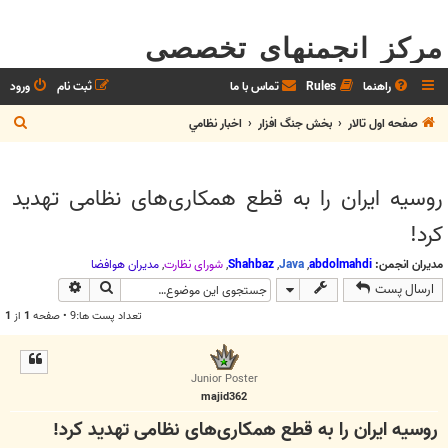
مرکز انجمنهای تخصصی
راهنما
Rules
تماس با ما
ثبت نام
ورود
ج
صفحه اول تالار
بخش جنگ افزار
اخبار نظامي
س
ت
روسیه ایران را به قطع همکاری‌های نظامی تهدید
ج
کرد!
و
مدیران انجمن:
abdolmahdi
,
Java
,
Shahbaz
,
شوراي نظارت
,
مديران هوافضا
جستجو
جستجوی پیش
ارسال پست
تعداد پست ها:9 • صفحه
1
از
1
Junior Poster
majid362
روسیه ایران را به قطع همکاری‌های نظامی تهدید کرد!