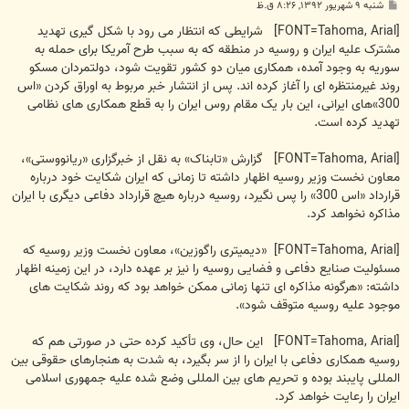
پ
شنبه ۹ شهریور ۱۳۹۲, ۸:۲۶ ق.ظ
س
ت
[FONT=Tahoma, Arial] شرایطی که انتظار می رود با شکل گیری تهدید
مشترک علیه ایران و روسیه در منطقه که به سبب طرح آمریکا برای حمله به
سوریه به وجود آمده، همکاری میان دو کشور تقویت شود، دولتمردان مسکو
روند غیرمنتظره ای را آغاز کرده اند. پس از انتشار خبر مربوط به اوراق کردن «اس
300»های ایرانی، این بار یک مقام روس ایران را به قطع همکاری های نظامی
تهدید کرده است.
[FONT=Tahoma, Arial] گزارش «تابناک» به نقل از خبرگزاری «ریانووستی»،
معاون نخست وزیر روسیه اظهار داشته تا زمانی که ایران شکایت خود درباره
قرارداد «اس 300» را پس نگیرد، روسیه درباره هیچ قرارداد دفاعی دیگری با ایران
مذاکره نخواهد کرد.
[FONT=Tahoma, Arial] «دیمیتری راگوزین»، معاون نخست وزیر روسیه که
مسئولیت صنایع دفاعی و فضایی روسیه را نیز بر عهده دارد، در این زمینه اظهار
داشته: «هرگونه مذاکره ای تنها زمانی ممکن خواهد بود که روند شکایت های
موجود علیه روسیه متوقف شود».
[FONT=Tahoma, Arial] این حال، وی تأکید کرده حتی در صورتی هم که
روسیه همکاری دفاعی با ایران را از سر بگیرد، به شدت به هنجارهای حقوقی بین
المللی پایبند بوده و تحریم های بین المللی وضع شده علیه جمهوری اسلامی
ایران را رعایت خواهد کرد.