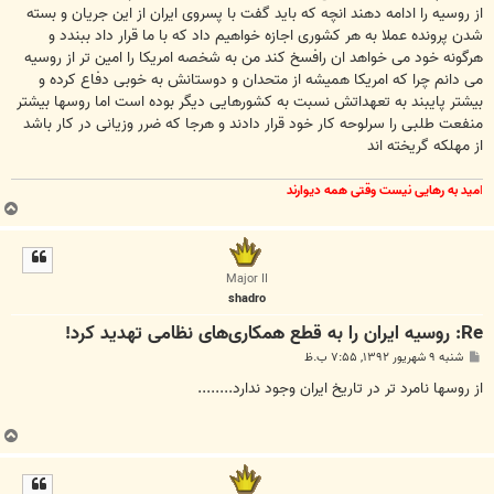
از روسیه را ادامه دهند انچه که باید گفت با پسروی ایران از این جریان و بسته
شدن پرونده عملا به هر کشوری اجازه خواهیم داد که با ما قرار داد ببندد و
هرگونه خود می خواهد ان رافسخ کند من به شخصه امریکا را امین تر از روسیه
می دانم چرا که امریکا همیشه از متحدان و دوستانش به خوبی دفاع کرده و
بیشتر پایبند به تعهداتش نسبت به کشورهایی دیگر بوده است اما روسها بیشتر
منفعت طلبی را سرلوحه کار خود قرار دادند و هرجا که ضرر وزیانی در کار باشد
از مهلکه گریخته اند
ا
مید به رهایی نیست وقتی همه دیوارند
ب
ا
ل
ا
Major II
shadro
Re: روسیه ایران را به قطع همکاری‌های نظامی تهدید کرد!
پ
شنبه ۹ شهریور ۱۳۹۲, ۷:۵۵ ب.ظ
س
ت
از روسها نامرد تر در تاريخ ايران وجود ندارد........
ب
ا
ل