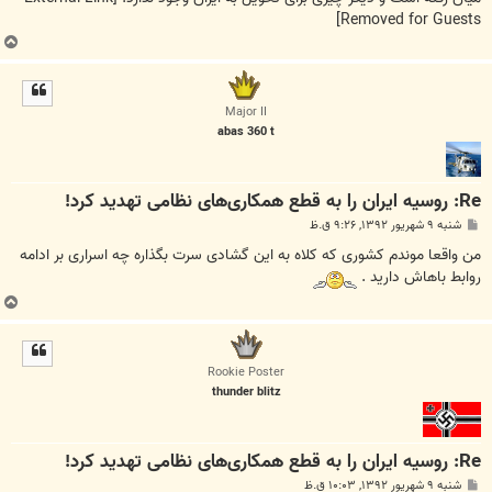
Removed for Guests]
ب
ا
ل
ا
Major II
abas 360 t
Re: روسیه ایران را به قطع همکاری‌های نظامی تهدید کرد!
پ
شنبه ۹ شهریور ۱۳۹۲, ۹:۲۶ ق.ظ
س
ت
من واقعا موندم کشوری که کلاه به این گشادی سرت بگذاره چه اسراری بر ادامه
روابط باهاش دارید .
ب
ا
ل
ا
Rookie Poster
thunder blitz
Re: روسیه ایران را به قطع همکاری‌های نظامی تهدید کرد!
پ
شنبه ۹ شهریور ۱۳۹۲, ۱۰:۰۳ ق.ظ