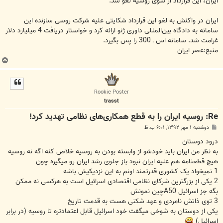
ایران، این قرارداد از سوی روسیه لغو شد.
ایران در واکنش به لغو این قرارداد شکایتی علیه شرکت روسی سازنده این
سامانه به دادگاه بین‌المللی داوری ژنو ارائه کرد و خواستار دریافت 4 میلیارد دلار
غرامت شد. سامانه اس ـ 300 را پس بگیرد.
منبع:عصر ایران
ب
ا
ل
ا
Rookie Poster
trasst
Re: روسیه ایران را به قطع همکاری‌های نظامی تهدید کرد!
پ
دوشنبه ۱ مهر ۱۳۹۲, ۶:۰۱ ب.ظ
س
ت
درود دوستان
به نظر من ایران باید خودشو از وابسته بودن به روسیه خلاص کنه اگه نه روسیه
هیچ قطعنامه هم علیه ایران نبود باز جلوی رشد ایران رو میگیره چون
1 نمیخواد یک کشوری قدرتمند اونم به این نزدیکیش باشه
2 یکی از بزرگترین شرکای نظامی اقتصادی اسرائیل است به هرکسی نه ممکن
بگه جز اسرائیل A50چین نمونش
3 توی ذاتش نامردی و عهد شکنی هست به قدمت تاریخ
یکی از دوستان به شوخی میگفت خود اسرائیل قابل اعتمادتره تا روسیه (در برابر
اسرائیل)