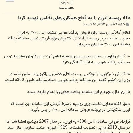
ا
Major II
kaveh606
Re: روسیه ایران را به قطع همکاری‌های نظامی تهدید کرد!
پ
شنبه ۹ شهریور ۱۳۹۲, ۹:۱۵ ب.ظ
س
ت
اعلام آمادگی روسیه برای فروش پدافند هوایی مشابه اس ـ ۳۰۰ به ایران
معاون نخست وزیر روسیه از آمادگی کشورش برای فروش نوعی سامانه پدافند
مشابه اس ـ ۳۰۰ به ایران خبر داد.
به گزارش فارس، معاون نخست‌وزیر روسیه اعلام کرده برای فروش مشروط نوعی
سیستم پدافند هوایی به ایران آمادگی دارد.
به گزارش خبرگزاری اینترفکس روسیه، آقای «دمیتری راگوزین» معاون نخست
وزیر این کشور گفته این سامانه پدافند هوایی شبیه سامانه «اس ـ 300» است.
با این حال، وی نام این سامانه پدافند هوایی را اعلام نکرده است.
طبق گفته معاون نخست‌وزیر روسیه ، شرط فروش این سامانه این است که
ایران شکایتش در پرونده فروش سامانه اس ـ ۳۰۰ را پس بگیرد.
قرارداد فروش سامانه «اس-300» به ایران، در سال 2007 میلادی امضا شد اما
در سال 2010 در پی تصویب قطعنامه 1929 شورای امنیت سازمان ملل علیه