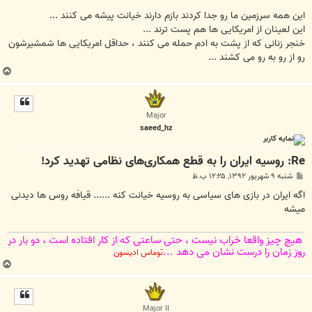
س
ت
این همه سرزمین ما رو جدا کردند بازم دارند خیانت پیشه می کنند ...
این لعینان از امریکایی ها هم پست ترند ...
خنجر زنانی که از پشت به ادم حمله می کنند ، حداقل امریکایی ها شمشیرشون
رو از رو به رو می کشند ...
ب
ا
ل
ا
Major
saeed_hz
Re: روسیه ایران را به قطع همکاری‌های نظامی تهدید کرد!
پ
شنبه ۹ شهریور ۱۳۹۲, ۱۲:۲۵ ب.ظ
س
ت
اگه ایران در بازی های سیاسی به روسیه خیانت کنه ...... قیافه روس ها دیدنی
میشه
هیچ چیز واقعا خراب نیست ، حتی ساعتی كه از كار افتاده است ، دو بار در
روز زمان را درست نشان می دهد ...
توماس ادیسون
ب
ا
ل
ا
Major II