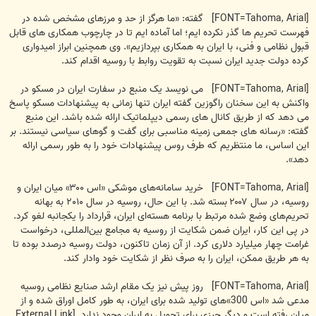
[FONT=Tahoma, Arial] گفته: «ما هرگز از حد و مرزهای مشخص شده در
فهرست تحریم ها گذر نکرده ایم؛ اما آماده ایم تا در چارچوب همکاری های قابل
قبول نظامی و فنی، با ایران به همکاری بپردازیم». وی همچنین ابراز امیدواری
کرده دولت جدید ایران نسبت به تقویت روابط با روسیه اقدام کند.
[FONT=Tahoma, Arial] می نویسد یک منبع در سفارت ایران در مسکو در
واکنش به این سخنان راگوزین گفته ایران تنها زمانی به پیشنهادات مسکو پاسخ
می دهد که از طریق کانال های رسمی دیپلماتیک ارائه شده باشد. این منبع
گفته: «رسانه های جمعی زمینه مناسبی برای گفت و گوهای سیاسی نیستند. بر
این اساس، ما منتظریم که طرف روس پیشنهادات خود را به طور رسمی ارائه
دهد».
[FONT=Tahoma, Arial] خرید سامانه‌های موشکی «اس ۳۰۰»‌ میان ایران و
روسیه، در سال ۲۰۰۷ بسته شد. با این حال، روسیه در سال ۲۰۱۰ به بهانه
تحریم‌های وضع شده مرتبط با برنامه هسته‌ای ایران، قرارداد را ‌‌یکجانبه لغو کرد.
در پی این کار، ایران ضمن شکایت از روسیه به مجامع بین‌المللی، درخواست
غرامت چهار میلیارد دلاری کرد. از آن زمان تاکنون، دولت روسیه درصدد بوده تا
به هر طریق ممکن، ایران را به صرف نظر از شکایت خود وادار کند.
[FONT=Tahoma, Arial] روز پیش نیز یک مقام ارشد صنایع نظامی روسیه
مدعی شد «اس 300»های تولید شده برای ایران، به طور کامل اوراق شده و از
میان رفته است و دیگر چیزی برای تحویل به ایران وجود ندارد.
[External Link