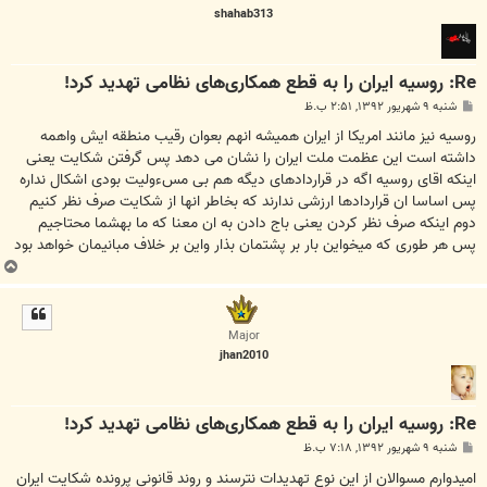
shahab313
Re: روسیه ایران را به قطع همکاری‌های نظامی تهدید کرد!
پ
شنبه ۹ شهریور ۱۳۹۲, ۲:۵۱ ب.ظ
س
ت
روسیه نیز مانند امریکا از ایران همیشه انهم بعوان رقیب منطقه ایش واهمه
داشته است این عظمت ملت ایران را نشان می دهد پس گرفتن شکایت یعنی
اینکه اقای روسیه اگه در قراردادهای دیگه هم بی مسءولیت بودی اشکال نداره
پس اساسا ان قراردادها ارزشی ندارند که بخاطر انها از شکایت صرف نظر کنیم
دوم اینکه صرف نظر کردن یعنی باج دادن به ان معنا که ما بهشما محتاجیم
پس هر طوری که میخواین بار بر پشتمان بذار واین بر خلاف مبانیمان خواهد بود
ب
ا
ل
ا
Major
jhan2010
Re: روسیه ایران را به قطع همکاری‌های نظامی تهدید کرد!
پ
شنبه ۹ شهریور ۱۳۹۲, ۷:۱۸ ب.ظ
س
ت
امیدوارم مسوالان از این نوع تهدیدات نترسند و روند قانونی پرونده شکایت ایران