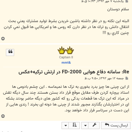
پ
یک‌شنبه ۷ مهر ۱۳۹۲, ۱۰:۴۳ ق.ظ
س
ت
سلام دوستان
البته اين نكته رو در نظر داشته باشين خريدن بشرط توليد مشترك يعني بحث
انتقال دانش رو ترك ها در نظر دارن كه روس ها و امريكايي ها قبول نمي كردن
چنين كاري رو !!!
ب
ا
ل
ا
Captain II
&mmt
Re: سامانه دفاع هوایی FD-2000 در ارتش ترکیه+عکس
پ
جمعه ۱۲ مهر ۱۳۹۲, ۹:۵۰ ب.ظ
س
ت
از این چینی ها چیز بدرد بخوری به ترک ها نمیماسه . این چشم بادومی ها
استاد بیچاره کردن طرف مقابل موقع قرار داد بستن هستند چند سال دیگه تقش
در میاد که این ترک ها قطعات یدکی رو که کشور های دیگه حاضر بودند بشکه
ای در اختیارشان بگذارند مجبور شدند از چینی ها دونه ای بخرند ! رندی هایی از
این دست در سرتاسر فرار داد خواهد بود.
ب
ا
ارسال پست
ل