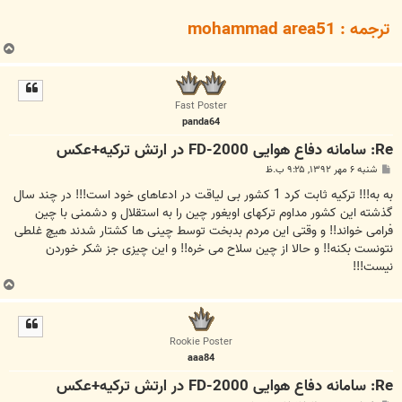
ترجمه : mohammad area51
ب
ا
ل
ا
Fast Poster
panda64
Re: سامانه دفاع هوایی FD-2000 در ارتش ترکیه+عکس
پ
شنبه ۶ مهر ۱۳۹۲, ۹:۲۵ ب.ظ
س
ت
به به!!! ترکیه ثابت کرد 1 کشور بی لیاقت در ادعاهای خود است!!! در چند سال
گذشته این کشور مداوم ترکهای اویغور چین را به استقلال و دشمنی با چین
فرامی خواند!! و وقتی این مردم بدبخت توسط چینی ها کشتار شدند هیچ غلطی
نتونست بکنه!! و حالا از چین سلاح می خره!! و این چیزی جز شکر خوردن
نیست!!!
ب
ا
ل
ا
Rookie Poster
aaa84
Re: سامانه دفاع هوایی FD-2000 در ارتش ترکیه+عکس