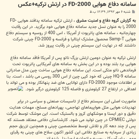
سامانه دفاع هوایی FD-2000 در ارتش ترکیه+عکس
پ
شنبه ۶ مهر ۱۳۹۲, ۱۲:۳۹ ب.ظ
س
ت
به گزارش گروه دفاع و امنیت مشرق
، ارتش ترکیه سامانه پدافند هوایی FD-
2000 را به عنوان نسل جدید سامانه دفاع هوایی خود برگزید. در این رقابت
چهارجانبه ، سامانه های پاتریوت از آمریکا ، اس 400 از روسیه و سیستم دفاع
هوایی Samp-T محصول مشترک ایتالیا و فرانسه و FD-2000 چینی شرکت
داشتند که در نهایت این سیستم چینی در رقابت پیروز شد.
ارتش ترکیه به عنوان دومین ارتش بزرگ ناتو پس از آمریکا فاقد سامانه دفاع
هوایی برد بلند بوده و در این بخش به سامانه های آمریکایی پاتریوت تحت
فرماندهی ناتو متکی است. این سامانه دفاع هوایی ساخت چین مدل صادراتی
سامانه HQ-9 چینی که خود کپی چین از اس 300 روسی می باشد ، است. بنا
بر اطلاعات موجود FD-2000 دارای توانایی های ضد پنهانکار بوده و می تواند با
اهدافی در ارتفاع 27 کیلومتری و فاصله 125 کیلومتری درگیر شود.
ماموریت اصلی این سیستم دفاع از تاسیسات صنعتی و سیاسی در برابر
تهدیدات هوایی مثل هواپیماهای تهاجمی، پهپادهای مسلح، مهمات هدایت
دقیق و دور ایستا و موشکهای کروز و بالستیک است. این موشک توسط شرکت
دولتی CPMIEC در چین تولید می شود. کارشناسان دفاعی معتقد هستند که
پس از چند دهه کار و تلاش توسط متخصصین چینی و همچنین تزریق حجم
زیادی از سرمایه به صنایع دفاعی این کشور اکنون سلاح های چینی به رقبای
مهمی برای آمریکا ، روسیه و اتحادیه اروپا بدل شده اند.