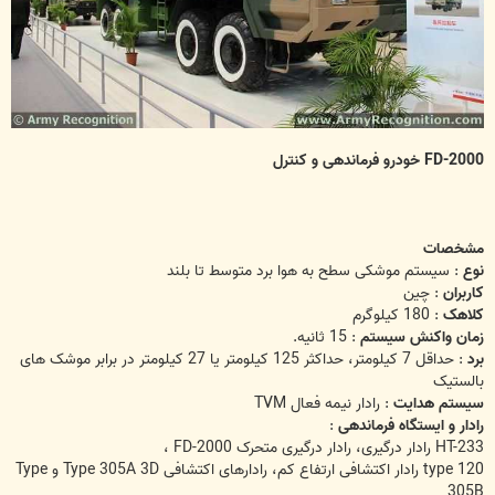
FD-2000 خودرو فرماندهی و کنترل
مشخصات
نوع
: سیستم موشکی سطح به هوا برد متوسط ​​تا بلند
کاربران
: چین
کلاهک
: 180 کیلوگرم
زمان واکنش سیستم
: 15 ثانیه.
برد
: حداقل 7 کیلومتر، حداکثر 125 کیلومتر یا 27 کیلومتر در برابر موشک های
بالستیک
سیستم هدایت
: رادار نیمه فعال TVM
رادار و ایستگاه فرماندهی
:
HT-233 رادار درگیری، رادار درگیری متحرک FD-2000 ،
type 120 رادار اکتشافی ارتفاع کم، رادارهای اکتشافی Type 305A 3D و Type
305B