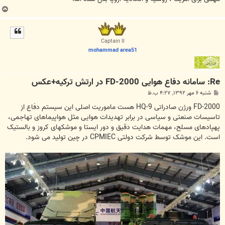
ب
ا
ل
ا
Captain II
mohammad area51
Re: سامانه دفاع هوایی FD-2000 در ارتش ترکیه+عکس
پ
شنبه ۶ مهر ۱۳۹۲, ۴:۲۷ ب.ظ
س
ت
FD-2000 ورژن صادراتی HQ-9 هست ماموریت اصلی این سیستم دفاع از
تاسیسات صنعتی و سیاسی در برابر تهدیدات هوایی مثل هواپیماهای تهاجمی،
پهپادهای مسلح، مهمات هدایت دقیق و دور ایستا و موشکهای کروز و بالستیک
است. این موشک توسط شرکت دولتی CPMIEC در چین تولید می شود.