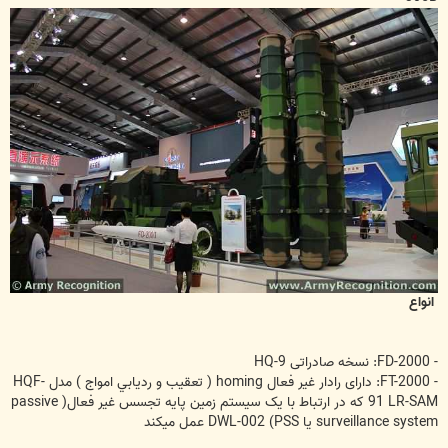
انواع
- FD-2000: نسخه صادراتی HQ-9
- FT-2000: دارای رادار غیر فعال homing ( تعقيب و رديابي امواج ) مدل HQF-
91 LR-SAM که در ارتباط با یک سیستم زمین پایه تجسس غیر فعال( passive
surveillance system یا DWL-002 (PSS عمل میکند