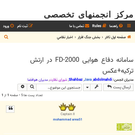
مرکز انجمنهای تخصصی
راهنما
Rules
تماس با ما
ثبت نام
ورود
ج
صفحه اول تالار
بخش جنگ افزار
اخبار نظامي
س
ت
سامانه دفاع هوایی FD-2000 در ارتش
ج
ترکیه+عکس
و
مدیران انجمن:
abdolmahdi
,
Java
,
Shahbaz
,
شوراي نظارت
,
مديران هوافضا
جستجو
جستجوی پیش
ارسال پست
تعداد پست ها:5 • صفحه
1
از
1
Captain II
mohammad area51