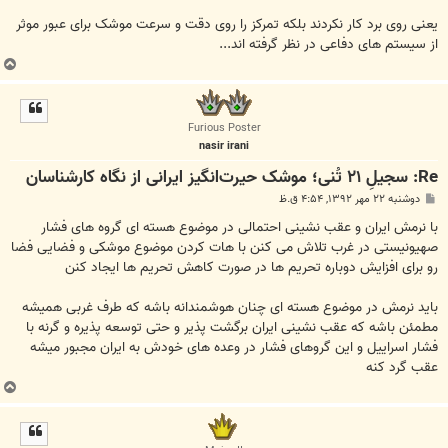
یعنی روی برد کار نکردند بلکه تمرکز را روی دقت و سرعت موشک برای عبور موثر
از سیستم های دفاعی در نظر گرفته اند...
ب
ا
ل
ا
Furious Poster
nasir irani
Re: سجیلِ ۲۱ تُنی؛ موشک حیرت‌انگیز‌ ایرانی از نگاه کارشناسان
پ
دوشنبه ۲۲ مهر ۱۳۹۲, ۴:۵۴ ق.ظ
س
ت
با نرمش ایران و عقب نشینی احتمالی در موضوع هسته ای گروه های فشار
صهیونیستی در غرب تلاش می کنن با هات کردن موضوع موشکی و فضایی فضا
رو برای افزایش دوباره تحریم ها در صورت کاهش تحریم ها ایجاد کنن
باید نرمش در موضوع هسته ای چنان هوشمندانه باشه که طرف غربی همیشه
مطمئن باشه که عقب نشینی ایران برگشت پذیر و حتی توسعه پذیره و گرنه با
فشار اسراییل و این گروهای فشار در وعده های خودش به ایران مجبور میشه
عقب گرد کنه
ب
ا
ل
ا