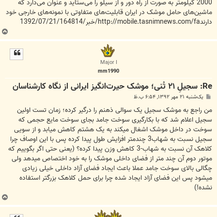
2000 کیلومتر به صورت از راه دور و از سیلو را می‌ستاید و عنوان می‌دارد که
ماشین‌های حامل موشک در ایران قابلیت‌های متفاوتی با نمونه‌های خارجی خود
دارندhttp://mobile.tasnimnews.com/fa/خبر/1392/07/21/164814
ب
ا
ل
ا
Major I
mm1990
Re: سجیلِ ۲۱ تُنی؛ موشک حیرت‌انگیز‌ ایرانی از نگاه کارشناسان
پ
یک‌شنبه ۲۱ مهر ۱۳۹۲, ۶:۵۴ ب.ظ
س
ت
من راجع به موشک سجیل یک سوالی ذهنم را درگیر کرده؛ زمان تست اولین
سجیل اعلام شد که با بکارگیری سوخت جامد بجای سوخت مایع حجمی که
سوخت در داخل موشک اشغال میکند به یک هشتم کاهش میابد و از سویی
سجیل نسبت به شهاب3 چندمتر افزایش طول پیدا کرده پس با این اوصاف چرا
کلاهک آن نسبت به شهاب-3 کاهش وزن پیدا کرده؟ (یعنی حتی اگر بگوییم که
موتور دوم آن چند متر از فضای داخلی موشک را به خود اختصاص میدهد ولی
چگالی بالای سوخت جامد عملا باعث ایجاد فضای آزاد داخلی خیلی زیادی
میشود پس این فضای آزاد ایجاد شده چرا برای حمل کلاهک بزرگتر استفاده
نشده!)
ب
ا
ل