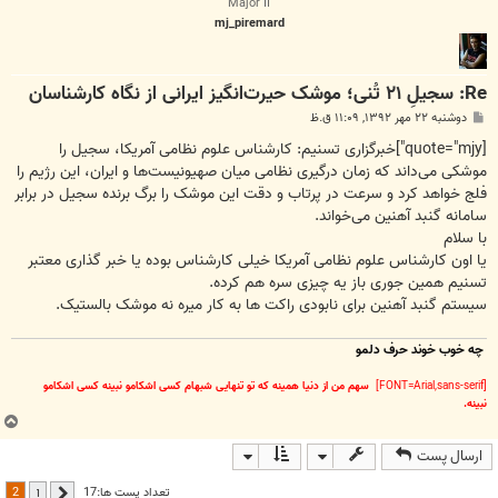
Major II
mj_piremard
Re: سجیلِ ۲۱ تُنی؛ موشک حیرت‌انگیز‌ ایرانی از نگاه کارشناسان
پ
دوشنبه ۲۲ مهر ۱۳۹۲, ۱۱:۰۹ ق.ظ
س
ت
[quote="mjy"]خبرگزاری تسنیم: کارشناس علوم نظامی آمریکا، سجیل را
موشکی ‌می‌داند که زمان درگیری نظامی میان صهیونیست‌ها و ایران، این رژیم‌ را
فلج خواهد کرد و سرعت در پرتاب و دقت این موشک را برگ برنده سجیل در برابر
سامانه گنبد آهنین می‌خواند.
با سلام
یا اون کارشناس علوم نظامی آمریکا خیلی کارشناس بوده یا خبر گذاری معتبر
تسنیم همین جوری باز یه چیزی سره هم کرده.
سیستم گنبد آهنین برای نابودی راکت ها به کار میره نه موشک بالستیک.
چه خوب خوند حرف دلمو
[FONT=Arial,sans-serif]
سهم من از دنیا همینه که تو تنهایی شبهام کسی اشکامو نبینه کسی اشکامو
نبینه.
ب
ا
ارسال پست
ل
ا
2
تعداد پست ها:17
1
قبلی