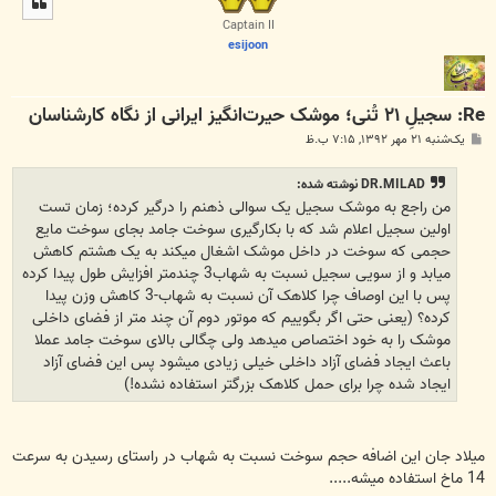
ا
Captain II
esijoon
Re: سجیلِ ۲۱ تُنی؛ موشک حیرت‌انگیز‌ ایرانی از نگاه کارشناسان
پ
یک‌شنبه ۲۱ مهر ۱۳۹۲, ۷:۱۵ ب.ظ
س
ت
DR.MILAD نوشته شده:
من راجع به موشک سجیل یک سوالی ذهنم را درگیر کرده؛ زمان تست
اولین سجیل اعلام شد که با بکارگیری سوخت جامد بجای سوخت مایع
حجمی که سوخت در داخل موشک اشغال میکند به یک هشتم کاهش
میابد و از سویی سجیل نسبت به شهاب3 چندمتر افزایش طول پیدا کرده
پس با این اوصاف چرا کلاهک آن نسبت به شهاب-3 کاهش وزن پیدا
کرده؟ (یعنی حتی اگر بگوییم که موتور دوم آن چند متر از فضای داخلی
موشک را به خود اختصاص میدهد ولی چگالی بالای سوخت جامد عملا
باعث ایجاد فضای آزاد داخلی خیلی زیادی میشود پس این فضای آزاد
ایجاد شده چرا برای حمل کلاهک بزرگتر استفاده نشده!)
میلاد جان این اضافه حجم سوخت نسبت به شهاب در راستای رسیدن به سرعت
14 ماخ استفاده میشه.....