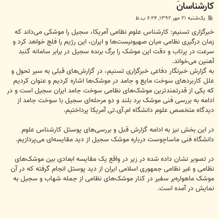
کارشناسان
پ
یک‌شنبه ۲۱ مهر ۱۳۹۲, ۶:۲۴ ب.ظ
س
ت
خبرگزاری تسنیم: کارشناس علوم نظامی آمریکا، سجیل را موشکی ‌می‌داند که
زمان درگیری نظامی میان صهیونیست‌ها و ایران، این رژیم‌ را فلج خواهد کرد و
سرعت در پرتاب و دقت این موشک را برگ برنده سجیل در برابر سامانه گنبد
آهنین می‌خواند.
به گزارش خبرنگار دفاعی خبرگزاری تسنیم، در گزارش‌های قبلی به سیر تحول و
علل کاربردهای سوخت مایع و جامد در موشک‌ها اشاره کردیم و عنوان کردیم
که یکی از قدرتمندترین موشک‌های نظامی سوخت جامد ایران سجیل است و در
ادامه به بررسی فنی موشک برد بلند و دو مرحله‌ای سجیل با سوخت جامد از
دیدگاه متخصص علوم دانشگاه ام.آی.تی آمریکا پرداختیم.
در این بخش نیز به ادامه گزارش قبل و بررسی‌های پوستل کارشناس علوم
دانشگاه فنی ماساچوست درباره موشک سجیل از دید مقایسه‌ای می‌پردازیم.
در تصویر نشان داده شده در زیر در واقع یک مقایسه ابعادی بین موشک‌های
نظامی و غیر نظامی جمهوری اسلامی ایران از دید پوستل انجام گرفته که در آن
موشک ماهواره‌بر سفیر در کنار موشک‌های نظامی از جمله شهاب و سجیل به
نمایش در آمده است.