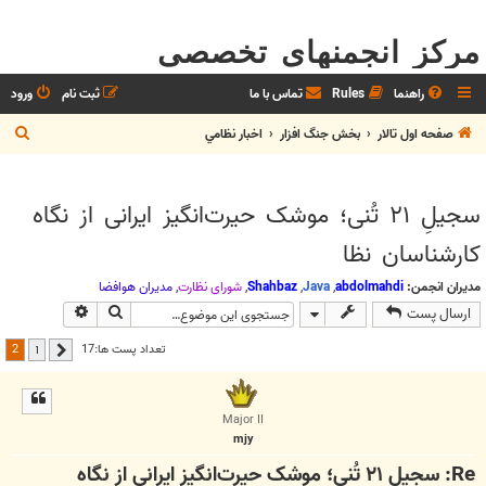
مرکز انجمنهای تخصصی
راهنما
Rules
تماس با ما
ثبت نام
ورود
ج
صفحه اول تالار
بخش جنگ افزار
اخبار نظامي
س
ت
سجیلِ ۲۱ تُنی؛ موشک حیرت‌انگیز‌ ایرانی از نگاه
ج
کارشناسان نظا
و
مدیران انجمن:
abdolmahdi
,
Java
,
Shahbaz
,
شوراي نظارت
,
مديران هوافضا
جستجو
جستجوی پیش
ارسال پست
2
تعداد پست ها:17
1
قبلی
Major II
mjy
Re: سجیلِ ۲۱ تُنی؛ موشک حیرت‌انگیز‌ ایرانی از نگاه