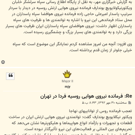
ت
به گزارش خبرگزاری مهر، به نقل از پایگاه اطلاع رسانی سپاه سرلشکر خلبان
ویکتورنیکولایویچ بوندارف فرمانده نیروی هوایی ارتش روسیه در دیدار با سردار
سرتیپ پاسدار امیرعلی حاجی زاده فرمانده نیروی هوافضا سپاه پاسداران در
محل ستاد فرماندهی این نیرو با اشاره به توانمندی ها و ظرفیت های سپاه
پاسداران اظهار داشت: نیروی هوافضای سپاه پاسداران ایران ظرفیت های بسیار
بزرگی دارد و به توانمندی های بسیار بزرگ و چشمگیری رسیده است.
وی افزود: آنچه من امروز مشاهده کردم نمایانگر این موضوع است که سپاه
خیلی جلوتر از زمان قدم برداشته است.
ب
ا
ل
ا
Major II
mjy
Re: فرمانده نیروی هوایی روسیه فردا در تهران
پ
سه‌شنبه ۳۰ مهر ۱۳۹۲, ۸:۴۳ ب.ظ
س
ت
تعجب فرمانده روس از تواناییهای نهاجا
ویکتور نیکلایویچ بوندارف گفت: توانمندی نیروی هوایی ارتش ایران در ساخت
قطعات و تجهیزات و بازآماد انواع هواپیماها و هلیکوپترها نشان می‌دهد که
تحریم‌های بین المللی بر فعالیت‌های این نیرو تأثیرگذار نبوده است.