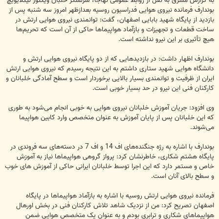
به گزارش مشرق به نقل از روابط عمومی نهاجا، سرلشکر خلبان ویکتور نیکلایویچ
بوندارف فرمانده نیروی هوایی فدراسیون روسیه بعدازظهر امروز سه شنبه پس از
بازدید از پایگاه شهید بابایی اصفهان، گفت: توانمندی نیروی هوایی ارتش در
ساخت قطعات و تجهیزات و بازآماد هواپیماها حاکی از آن است که تحریم‌ها
هیچ تأثیری بر این نیرو نداشته است.
بوندارف اظهار داشت: در بازدیدهایی که از دو پایگاه نیروی هوایی ارتش و
دانشگاه هوایی شهید ستاری داشتم به این نتیجه رسیدم که نیروی هوایی ارتش
ایران از ظرفیت و توانمندی بسیار بالایی برخوردار است و سطح آمادگی خلبانان و
کارکنان فنی این نیرو در حد بسیار خوبی است.
وی افزود: جریان آموزش خلبانان نیروی هوایی به خوبی انجام می‌شود به طوری
که این خلبانان پس از پایان آموزش به عنوان متخصص وارد کابین هواپیما
می‌شوند.
بوندارف با اشاره به رژه جنگنده‌های اف 14 و اف 7 در دسته‌های سه فروندی در
پایگاه هشتم شکاری، خاطرنشان کرد: پرواز گروهی هواپیماها نیاز به آموزش
خاص و مستمر دارد که این اجرا توسط خلبانان ایرانی حاکی از آموزش های خوب
و سطح بالای آنان است.
فرمانده نیروی هوایی ارتش روسیه با اشاره به بازآماد هواپیماها در پایگاه
اصفهان تصریح کرد: من از نزدیک شاهد تلاش کارکنان فنی در بخش اورهال
هواپیماهای شکاری و ترابری بودم و به عنوان یک متخصص هوایی ضمن