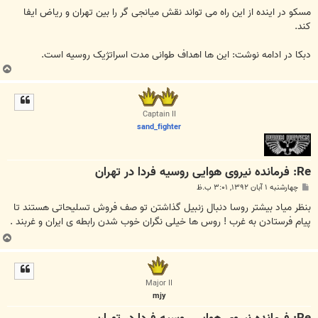
مسکو در اینده از این راه می تواند نقش میانجی گر را بین تهران و ریاض ایفا
کند.
دبکا در ادامه نوشت: این ها اهداف طوانی مدت اسراتژیک روسیه است.
ب
ا
ل
ا
Captain II
sand_fighter
Re: فرمانده نیروی هوایی روسیه فردا در تهران
پ
چهارشنبه ۱ آبان ۱۳۹۲, ۳:۰۱ ب.ظ
س
ت
بنظر میاد بیشتر روسا دنبال زنبیل گذاشتن تو صف فروش تسلیحاتی هستند تا
پیام فرستادن به غرب ! روس ها خیلی نگران خوب شدن رابطه ی ایران و غربند .
ب
ا
ل
ا
Major II
mjy