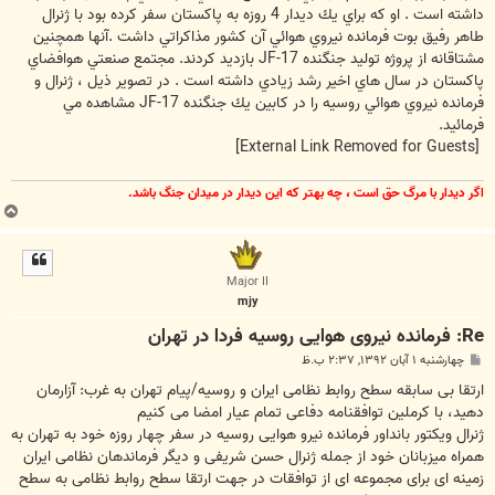
داشته است . او كه براي يك ديدار 4 روزه به پاكستان سفر كرده بود با ژنرال
طاهر رفيق بوت فرمانده نيروي هوائي آن كشور مذاكراتي داشت .آنها همچنين
مشتاقانه از پروژه توليد جنگنده JF-17 بازديد كردند. مجتمع صنعتي هوافضاي
پاكستان در سال هاي اخير رشد زيادي داشته است . در تصوير ذيل ، ژنرال و
فرمانده نيروي هوائي روسيه را در كابين يك جنگنده JF-17 مشاهده مي
فرمائيد.
[External Link Removed for Guests]
اگر ديدار با مرگ حق است ، چه بهتر كه اين ديدار در ميدان جنگ باشد.
ب
ا
ل
ا
Major II
mjy
Re: فرمانده نیروی هوایی روسیه فردا در تهران
پ
چهارشنبه ۱ آبان ۱۳۹۲, ۲:۳۷ ب.ظ
س
ت
ارتقا بی سابقه سطح روابط نظامی ایران و روسیه/پیام تهران به غرب: آزارمان
دهید، با کرملین توافقنامه دفاعی تمام عیار امضا می کنیم
ژنرال ویکتور بانداور فرمانده نیرو هوایی روسیه در سفر چهار روزه خود به تهران به
همراه میزبانان خود از جمله ژنرال حسن شریفی و دیگر فرماندهان نظامی ایران
زمینه ای برای مجموعه ای از توافقات در جهت ارتقا سطح روابط نظامی به سطح