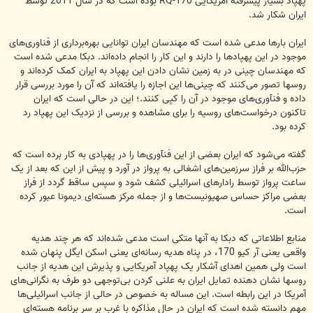
پهپاد بسیار پیشرفته آمریکایی RQ-170 بوده است که در سال 2011 توسط
ایران شکار شد.
ایران بارها مدعی شده است که مهندسان ایران توانایی بهره‌برداری از فناوری‌های
موجود در این پهپادها را دارند و این کار را انجام داده‌اند. دبکا مدعی شده است
که مهندسان چینی در به زمین نشان دادن این پهپاد به ایران کمک کرده‌اند و
روسها تصور می‌کنند که چینی‌ها این اجازه را یافته‌اند که آن را مورد بررسی قرار
داده و فنآوری‌های موجود در آن را کپی کنند.؛ این در حالی است که ایران
تاکنون درخواست‌های روسیه را برای مشاهده و بررسی از نزدیک این پهپاد رد
کرده بود.
گفته می‌شود که ایران بعضی از این فنآوری‌ها را در پهپادی به کار برده است که
حزب‌الله بر فراز سرزمین‌های اشغالی به پرواز در آورد و پیش از این که بعد از یک
ساعت پرواز توسط رادارهای اسرائیلی کشف شود و سپس ساقط گردد از فراز
بعضی مراکز حساس صهیونیست‌ها و از جمله مرکز هسته‌ای دیمونا عبور کرده
است.
منابع اطلاعاتی که دبکا به آنها متکی است مدعی شده‌اند که هر چند هدیه
واقعی یعنی آر کیو 170، در پناه هدیه رسانه‌ای یعنی اسکن ایگل پنهان شده
است ولی همین اهدای آشکار یک پهپاد آمریکایی و پذیرش این هدیه از جانب
روسها نشان دهنده تمایل ایران به علنی کردن بی‌توجهی دو طرف به نگرانی‌های
آمریکا در این رابطه است. این مساله به خصوص در حالی از جانب اسرائیلی‌ها
مهم دانسته شده است که ایران در حال مذاکره با غرب بر سر برنامه هسته‌ای