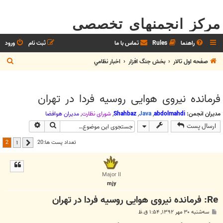
مرکز انجمنهای تخصصی
راهنما
Rules
تماس با ما
ثبت نام
ورود
ج
صفحه اول تالار
بخش جنگ افزار
اخبار نظامي
س
ت
فرمانده نیروی هوایی روسیه فردا در تهران
ج
و
مدیران انجمن:
abdolmahdi
,
Java
,
Shahbaz
,
شوراي نظارت
,
مديران هوافضا
جستجو
جستجوی پیش
ارسال پست
2
تعداد پست ها:20
1
قبلی
Major II
mjy
Re: فرمانده نیروی هوایی روسیه فردا در تهران
پ
سه‌شنبه ۳۰ مهر ۱۳۹۲, ۱:۵۴ ق.ظ
س