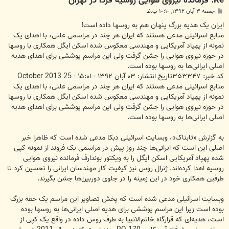
Re: فرمانده نیروی هوایی روسیه فردا در تهران
پ
جمعه ۳ آبان ۱۳۹۲, ۱۰:۱۰ ب.ظ
س
ت
ایران یک هدیه بزرگ پنهان هم به روسها داده است!
منابع اسرائیلی مدعی هستند که ایران هر چند در مراسمی علنی، با اهدای یک
نمونه از پهپاد آمریکایی و مهندسی معکوس شده اسکن ایگل همکاری با روسها
در حوزه نیروی هوایی را جشن گرفت ولی این مراسم پوششی برای اهدای هدیه
اصلی ایرانی‌ها به روسها بوده است.
کد خبر: ۳۵۳۳۴۷تاریخ انتشار: ۰۳ آبان ۱۳۹۲ - ۱۵:۰۱ - 25 October 2013
منابع اسرائیلی مدعی هستند که ایران هر چند در مراسمی علنی، با اهدای یک
نمونه از پهپاد آمریکایی و مهندسی معکوس شده اسکن ایگل همکاری با روسها
در حوزه نیروی هوایی را جشن گرفت ولی این مراسم پوششی برای اهدای هدیه
اصلی ایرانی‌ها به روسها بوده است.
به گزارش «تابناک»، وبسایت اسرائیلی دبکا مدعی شده است که ظاهرا خبر
اصلی این است که ایرانی‌ها چند روز پیش در مراسمی یک فروند از نمونه کپی
شده پهپاد آمریکایی اسکن ایگل را به ویکتور بوندارف فرمانده نیروی هوایی
روسیه اهدا کرده‌اند. ژنرال روس نیز کیفیت کار مهندسان ایرانی را تحسین کرد تا
طرفین همکاری خود در این زمینه را در جلوی دوربین‌ها جشن بگیرند.
وبسایت اسرائیلی مدعی شده است که پخش تصاویر این مراسم یک حقه بزرگ
بوده است زیرا این مراسم پوششی برای هدیه اصلی ایرانی‌ها به روسها بوده
است، هدیه‌ای که قرارگاه خاتم‌الانبیا به طرف روس داده در واقع یک کپی از