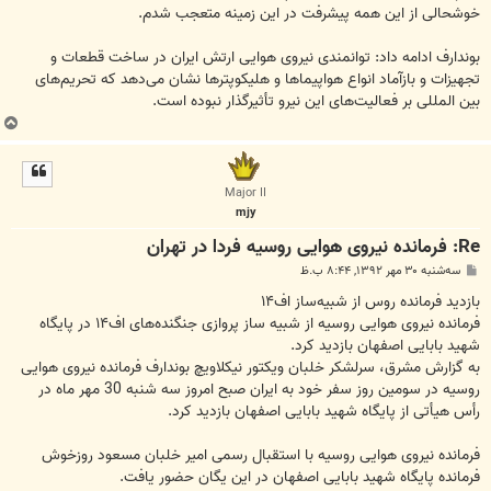
خوشحالی از این همه پیشرفت در این زمینه متعجب شدم.
بوندارف ادامه داد: توانمندی نیروی هوایی ارتش ایران در ساخت قطعات و
تجهیزات و بازآماد انواع هواپیماها و هلیکوپترها نشان می‌دهد که تحریم‌های
بین المللی بر فعالیت‌های این نیرو تأثیرگذار نبوده است.
ب
ا
ل
ا
Major II
mjy
Re: فرمانده نیروی هوایی روسیه فردا در تهران
پ
سه‌شنبه ۳۰ مهر ۱۳۹۲, ۸:۴۴ ب.ظ
س
ت
بازدید فرمانده روس از شبیه‌ساز اف۱۴
فرمانده نیروی هوایی روسیه از شبیه ساز پروازی جنگنده‌های اف۱۴ در پایگاه
شهید بابایی اصفهان بازدید کرد.
به گزارش مشرق، سرلشکر خلبان ویکتور نیکلاویچ بوندارف فرمانده نیروی هوایی
روسیه در سومین روز سفر خود به ایران صبح امروز سه شنبه 30 مهر ماه در
رأس هیأتی از پایگاه شهید بابایی اصفهان بازدید کرد.
فرمانده نیروی هوایی روسیه با استقبال رسمی امیر خلبان مسعود روزخوش
فرمانده پایگاه شهید بابایی اصفهان در این یگان حضور یافت.