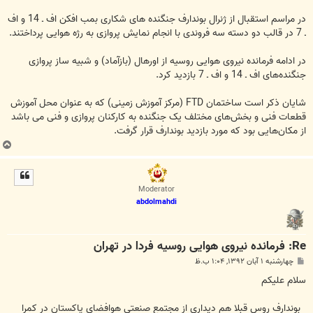
در مراسم استقبال از ژنرال بوندارف جنگنده های شکاری بمب افکن اف ـ 14 و اف
ـ 7 در قالب دو دسته سه فروندی با انجام نمایش پروازی به رژه هوایی پرداختند.
در ادامه فرمانده نیروی هوایی روسیه از اورهال (بازآماد) و شبیه ساز پروازی
جنگنده‌های اف ـ 14 و اف ـ 7 بازدید کرد.
شایان ذکر است ساختمان FTD (مرکز آموزش زمینی) که به عنوان محل آموزش
قطعات فنی و بخش‌های مختلف یک جنگنده به کارکنان پروازی و فنی می باشد
از مکان‌هایی بود که مورد بازدید بوندارف قرار گرفت.
ب
ا
ل
ا
Moderator
abdolmahdi
Re: فرمانده نیروی هوایی روسیه فردا در تهران
پ
چهارشنبه ۱ آبان ۱۳۹۲, ۱:۰۴ ب.ظ
س
ت
سلام عليكم
بوندارف روس قبلا هم ديداري از مجتمع صنعتي هوافضاي پاكستان در كمرا