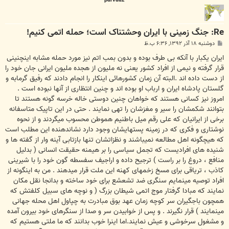
Re: جنگ زمینی با ایران وحشتناک است؛ حمله اتمی کنیم!
پ
دوشنبه ۱۸ آذر ۱۳۹۲, ۶:۳۶ ب.ظ
س
ت
ایران یکبار با آنکه بی طرف بوده و بدون بمب اتم نیز مورد حمله مشابه اینچنینی
قرار گرفته و نیمی از افراد کشور یعنی نه ملیون از هجده ملیون ایرانی جان خود را
از دست داده اند .البته آن زمان کشورهائی اینکار را انجام دادند که رفیق گرمابه و
گلستان پادشاه ایران و ارباب او بوده اند و چنین انتظاری از آنها نبوده است .
امروز نیز کسانی هستند که خواهان چنین دوستی خاله خرسه گونه هستند تا
بتوانند شکمشان را سیر و مغزشان را تهی نمایند . حتی در این تاپیک متاسفانه
برخی از ایرانیان که علی رقم میل باطنیم هموطن محسوب میگردند و از نحوه
نوشتاری و فکری که در زمینه پستهایشان وجود دارد نشاندهنده این مطلب است
که هیچگونه اهل مطالعه نمیباشند و نظزاتشان تنها بازتابی آینه وار از گفته ها و
شنیده های افرادیست که تجمل سیاسی را بر هیمنه حقیقت انسانی ( بدلیل
منافع ، دروغ را بر راست ) ترجیح داده و اراجیف سفسطه گون خود را با شیرینی
کاذب ، تریاقی برای مسخ زخمهای کهنه این ملت قرار میدهند . من به اینگونه از
افراد توصیه مینمایم سنگری ضد تشعشع برای خود ساخته و بدانجا نقل مکان
نمایند که مبادا گرفتار موج اتمی شیطان بزرگ ( و نوچه های سبیل کلفتش که
همچون باجگیران سر کوچه زمان عهد بوق مبادرت به چپاول اهل محله جهانی
مینمایند ) قرار نگیرند . و پس از خوابیدن سر و صدا از سنگرهای خود بیرون آمده
و مشغول سرخوشی و عیش نمایند.اما اینرا خوب بدانند که ما ملتی هستیم که