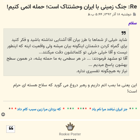
Re: جنگ زمینی با ایران وحشتناک است؛ حمله اتمی کنیم!
پ
دوشنبه ۱۸ آذر ۱۳۹۲, ۵:۴۴ ب.ظ
س
ت
سلام
شاید خیلی از شماها با طرز بیان آقا آشنایی نداشته باشید و فکر کنید
برای گمراه کردن دشمنان اینگونه بیان میشه ولی واقعیت اینه که اینطور
نیست و آقا خیلی خیلی تو کلماتشون دقت میکنند...
آقا تو مشهد فرمودند: ... در هر سطحی به ما حمله بشه، در همون سطح
بهشون پاسخ میدیم ...
نیاز به هیچگونه تفسیری نداره.
این یعنی ما بمب اتم داریم و رهبر دروغ می گوید که سلاح هسته ای حرام
است!
* *
*
جز ايران نباشد مرا نام ياد
* *
*
*
*
*
*
*
*
که يزدان مرا زين سبب کام داد
* *
*
ب
ا
ل
ا
Rookie Poster
parvaaz