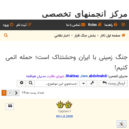
مرکز انجمنهای تخصصی
راهنما
Rules
تماس با ما
ثبت نام
ورود
ج
صفحه اول تالار
بخش جنگ افزار
اخبار نظامي
س
ت
جنگ زمینی با ایران وحشتناک است؛ حمله اتمی
ج
کنیم!
و
مدیران انجمن:
abdolmahdi
,
Java
,
Shahbaz
,
شوراي نظارت
,
مديران هوافضا
جستجو
جستجوی پیش
ارسال پست
2
تعداد پست ها:14
1
قبلی
Captain I
KH.I.A.2500