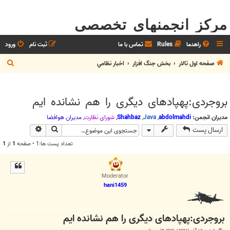
مرکز انجمنهای تخصصی
راهنما
Rules
تماس با ما
ثبت نام
ورود
ج
صفحه اول تالار
بخش جنگ افزار
اخبار نظامي
س
ت
بروجردی:پهپادهای دیگری را هم نشانده ایم
ج
و
مدیران انجمن:
abdolmahdi
,
Java
,
Shahbaz
,
شوراي نظارت
,
مديران هوافضا
جستجو
جستجوی پیش
ارسال پست
تعداد پست ها:1 • صفحه
1
از
1
Moderator
hani1459
بروجردی:پهپادهای دیگری را هم نشانده ایم