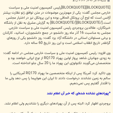
پ
شنبه ۱۶ آذر ۱۳۹۲, ۳:۳۳ ب.ظ
س
ت
[BLOCKQUOTE][BLOCKQUOTE]رئیس کمیسیون امنیت ملی و سیاست
خارجی مجلس گفت: یکی از مهم‌ترین موضوعات در متن توافق ژنو نظارت بیشتر
آژانس است که اوج آن پروتکل الحاقی بوده و این پروتکل نیز در اختیار مجلس
است.[/BLOCKQUOTE][/BLOCKQUOTE] به گزارش مشرق به نقل از باشگاه
خبرنگاران، علاالدین بروجردی رئیس کمیسیون امنیت ملی و سیاست خارجی
مجلس به مناسبت 16 آذر ماه روز دانشجو در جمع دانشجویان، اساتید، کارکنان
و برخی مسئولان استانی در دانشگاه آزاد یزد گفت: روز دانشجو یکی از روزهای
گرانقدر تاریخ انقلاب اسلامی است و این روز تاریخ 60 ساله دارد.
وی افزود: رئیس کمیسیون امنیت ملی و سیاست خارجی مجلس در ادامه گفت:
به زودی جهانیان شاهد پرواز اولین پهپاد RQ170 از نوع ایرانی خواهند بود و
متخصصان می‌گویند تکنولوژی این پهپاد ما را 20 سال جلو انداخته است.
وی تاکید کرد: آمریکا پس از اینکه متخصصین ما پهپاد RQ170 آمریکایی را
سالم به زمین نشاندند درخواست دادند تا ایران این هواپیما را پس دهد ولی ما
با اقتدار گفتیم پس نمی‌دهیم.
*پهپادهای نشانده شده‌ای که خبر آن اعلام نشد
بروجردی اظهار کرد: البته پس از آن پهپادهای دیگری را نشاندیم ولی اعلام نشد.