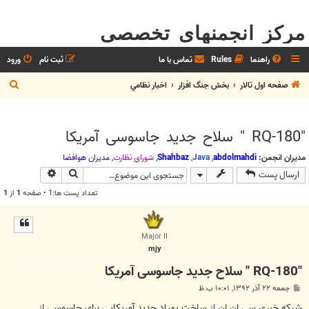
مرکز انجمنهای تخصصی
راهنما
Rules
تماس با ما
ثبت نام
ورود
ج
صفحه اول تالار
بخش جنگ افزار
اخبار نظامي
س
ت
"RQ-180 " سلاح جدید جاسوسی آمریکا
ج
و
مدیران انجمن:
abdolmahdi
,
Java
,
Shahbaz
,
شوراي نظارت
,
مديران هوافضا
جستجو
جستجوی پیش
ارسال پست
تعداد پست ها:1 • صفحه
1
از
1
Major II
mjy
"RQ-180 " سلاح جدید جاسوسی آمریکا
پ
جمعه ۲۲ آذر ۱۳۹۲, ۱۰:۰۱ ب.ظ
س
ت
شبکه خبری سی ان ان از ساخت پهپاد جدید آمریکایی برای جاسوسی از