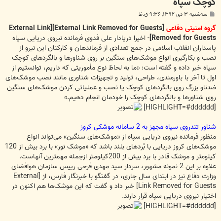
کوچک سپاه
پ
سه‌شنبه ۳ دی ۱۳۹۲, ۹:۳۶ ق.ظ
س
ت
گروه امنیتی دفاعی
[External Link Removed for Guests]
[External Link
Removed for Guests]
- اخیرا دریادار علی فدوی فرمانده نیروی دریایی سپاه
پاسداران انقلاب اسلامی در جمع تعدادی از فرماندهان و کارکنان این نیرو از
نصب و بکارگیری انواع موشک‌های سنگین بر روی شناورها و بالگردهای کوچک
سپاه خبر داده و گفته است: «ما به لحاظ نوع مأموریتی که داریم، توانستیم از
اول تا آخر با باورمندی، طراحی، تولید و تجهیزات شناوری مانند نصب موشک‌های
ضدناو بزرگ روی بالگردهای کوچک یا نصب و عملیاتی کردن موشک‌های سنگین
روی شناورها و بالگردهای کوچک را خودمان انجام دهیم.»
[HIGHLIGHT=#dddddd]
شناور تندروی سپاه مجهز به 2 سامانه موشکی کروز
منظور فرمانده نیروی دریایی سپاه از «موشک‌های سنگین» می‌تواند انواع
موشک‌های کروز دریایی با بُردهای بلند باشد که «موشک نور» با برد بیش از 120
کیلومتر و موشک قادر با برد بیش از 200کیلومتر ازجمله مهمترین آنهاست.
علاوه بر این 2 نمونه مشهور، سردار سید مهدی فرحی رییس سازمان هوافضای
وزارت دفاع نیز در ابتدای سال جاری، در گفتگو با خبرنگار فارس، از
[External
Link Removed for Guests]
خبر داد و گفت که این موشک‌ها هم اکنون در
اختیار نیروی دریایی سپاه قرار دارند.
[HIGHLIGHT=#dddddd]