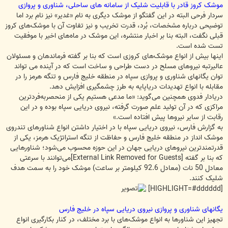
موشک کروز قادر با قابلیت شلیک از سامانه های ساحلی، شناوری و پروازی
سردار فرحی البته در این گفتگو از موشک دیگری به نام «غدیر» نیز نام برد اما
توضیحی درباره مشخصات، بُرد، قدرت تخریب و نیز تفاوت آن با موشک‌های کروز
قبلی نگفت، البته بنا بر اخبار منتشره، این موشک در ماه‌های اخیر با موفقیت
تست شده است.
اینها بیش از انواع موشک‌های کروزی است که بنا بر گفته فرماندهان و مسئولان
عالیرتبه نیروهای مسلح در دست طراحی و ساخت است که در آینده می تواند
توان یگانهای شناوری و پروازی سپاه در منطقه خلیج فارس و تنگه هرمز را در
مقابله با انواع تهدیدات دریاپایه به طرز چشمگیری افزایش دهد.
دریادار فدوی همچنین می‌گوید: «ما مدعی هستیم یکی از منحصر‌به‌فردترین
مراکزی که در آن تولید علم صورت گرفته، نیروی دریایی سپاه بوده و در این
رقابت از سایر نیروها پیش افتاده است.»
به گزارش فارس، نیروی دریایی سپاه با در اختیار داشتن انواع شناورهای تندروی
موشک انداز در منطقه خلیج فارس و حفاظت از تنگه استراتژیک هرمز، یکی از
قدرتمندترین نیروهای دریایی جهان در این حوزه محسوب می‌شود؛ شناورهایی
که بنا بر گفته
[External Link Removed for Guests]
می‌توانند با سرعتی
معادل 50 نات (معادل 92.6 کیلومتر بر ساعت) موشک خود را به سمت هدف
شلیک کنند.
[HIGHLIGHT=#dddddd]
یگانهای شناوری و پروازی نیروی دریایی سپاه در خلیج فارس
تجهیز این شناورها به انواع موشک‌های با برد مختلف، در کنار بکارگیری انواع