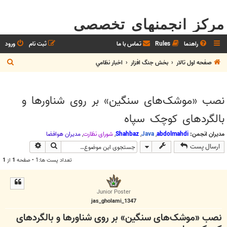
مرکز انجمنهای تخصصی
راهنما
Rules
تماس با ما
ثبت نام
ورود
ج
صفحه اول تالار
بخش جنگ افزار
اخبار نظامي
س
ت
نصب «موشک‌های سنگین» بر روی شناورها و
ج
بالگردهای کوچک سپاه
و
مدیران انجمن:
abdolmahdi
,
Java
,
Shahbaz
,
شوراي نظارت
,
مديران هوافضا
جستجو
جستجوی پیش
ارسال پست
تعداد پست ها:1 • صفحه
1
از
1
Junior Poster
jas_gholami_1347
نصب «موشک‌های سنگین» بر روی شناورها و بالگردهای