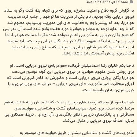
پ
جمعه ۱۳ دی ۱۳۹۲, ۱۲:۳۲ ق.ظ
س
ت
به گزارش گروه دفاع و امنیت مشرق، روزی كه برای انجام یك گفت وگو به ستاد
نیروی دریایی رفته بودیم، نام یكی از مدیریت ها توجهم را جلب كرد: مدیریت
هوادریا. بعد كه بیشتر راجع به فعالیت های این مدیریت پرسیدیم، معلوم شد
كه تا چه اندازه توجه به موضوع هوادریا مورد غفلت واقع شده است. آن قدر بس
كه هیچ یگان دریایی به مأموریتی اعزام نخواهد شد؛ مگر با حمایت هوادریا. اما
برای پی بردن به اینكه مفهوم هواگرد در یك یگان دریایی چیست، باید متوجه
این حقیقت بود كه هر شناور دریایی، همچنان كه سطح را می پیماید، باید
امكانی برای پایش آسمانش نیز داشته باشد.
ناخدایكم خلبان رضا اسماعیلیان فرمانده «هوادریا»ی نیروى دریایى است، او
برای روشن شدن مفهوم هوادریا در نیروی دریایی این گونه توضیح می‌دهد:
هوادریا یگان پروازی نیروی دریایی است و حضورش به خاطر ضرورتی است كه
اجرای موفقیت آمیز مأموریت های نیروی دریایی – در آب های برون مرزی و یا
درون مرزی- به آن وابسته است.
هوادریا خود از سامانه پیچید های برخوردار است كه اعضایش را به شدت به هم
مرتبط كرده است. برای نمونه هواپیماهای گشت و شناسایی، هواپیماهای
مسافرتی و یا بالگردهای دریایی، نظیر بالگردهای «آر. اچ» و... دریك همكاری بی
بدیل، اهداف نیروی دریایی را دنبال می‌كنند.
مأموریت‌های گشت و شناسایی بیشتر از طریق هواپیماهای موسوم به