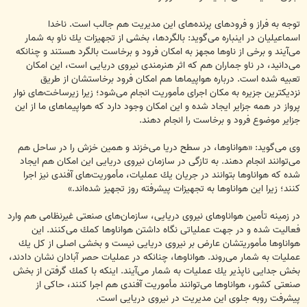
توجه به فراز و فرودهای پرنده‌های این مدیریت هم جالب است. ناخدا
اسماعیلیان در اینباره می‌گوید: بالگردها، بخشی از تجهیزات یك ناو به شمار
می‌آیند و برخی از ناوها مجهز به امكان فرود و برخاست بالگرد هستند و چنانكه
می‌دانید، در ناو جماران هم كه اثر هنرمندی نیروی دریایی است، این امكان
تعبیه شده است. درباره هواپیماها هم امكان فرود برخاستشان از طریق
نزدیكترین جزیره به مكان اجرای مأموریت انجام می‌شود؛ زیرا زیرساخت‌های نوار
پرواز در همه جزایر ایجاد شده و این امكان وجود دارد كه هواپیماهای ما از این
جزایر موضوع فرود و برخاست را انجام دهند.
وی می‌گوید: «هواناوها، در سطح دریا می‌خزند و همین خزش را در ساحل هم
می‌توانند انجام دهند. به تازگی در سازمان نیروی دریایی این امكان هم ایجاد
شده كه هواناوها بتوانند در جریان یك عملیات، مأموریت‌های آفندی نیز اجرا
كنند؛ زیرا این هواناوها به تجهیزات پیشرفته روز تجهیز شده‌اند.»
در زمینه تأمین هواناوهای نیروی دریایی، سازمان‌های صنعتی غیرنظامی هم وارد
فعالیت شده و در جهت عملیاتی نگاه داشتن هواناوها كمك می‌كنند. این
هواناوها مأموریتشان عارض بر نیروی دریایی نیست و بخشی اصلی از كل یك
عملیات به شمار می‌روند. هواناوها، چنانكه در عملیات حصر آبادان نشان دادند،
بخش جدایی ناپذیر یك عملیات به شمار می‌آیند. اینكه با كمك گرفتن از بخش
صنعتی كشور، هواناوها می‌توانند مأموریت آفندی هم اجرا كنند، حاكی از
پیشرفت روبه جلوی این مدیریت در نیروی دریایی است.