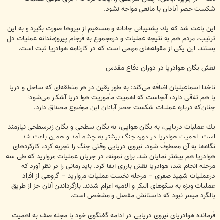
شكست حصر آبادان با مانعی مواجه نشود.
این باعث شد كه یك پشتیبانی جانانه و مستقیم از نیروها صورت بگیرد و به این
ترتیب، مردم هم به نتیجه عملیات و درمجموع به فرجام پیروزمندانه عملیات دل
بستند. این یكی از مقوله‌های مهمی است كه در كارنامه هوادریا ثبت است.
نقش یگان هوادریا در دوران دفاع مقدس
ناخدا اسماعیلیان اضافه می‌كند: به طور یقین در هر منطقه‌ای كه ساحل و دریا
با هم تلاقی دارد، آنجاست كه اهمیت مأموریت هوا دریا آشكار می‌شود؛
چنان‌كه درباره عملیات شكست حصر آبادان این موضوع مصداق دارد.
یك عملیات دریایی، به یگان هوایی، به یگان سطحی و یگان زیرسطحی نیازمند
است. اهمیت هوادریا در دوره جنگ بیشتر به چشم آمد و همین باعث شد
نگاه‌ها به آن معطوف شود. نیروی دریایی وقتی جنگ را تجربه كرد، كاركردهای
هوادریا هم بیشتر نمایان شد. برای نمونه، در جریان عملیات مروارید كه طی سه
مرحله انجام شد، هوادریا نقش بارزی ایفا كرد. باید زمانی را در نظر آورد كه
درعملیات شهید صفری – مرحله نخست عملیات مروارید – گروهی از افراد
عملیات ویژه به سكوهای البكر و الامیه اعزام شدند. بازگرداندن آنان جز از طریق
بالگرد میسر نبود كه داستانش مفصل و مشخص است.
فرمانده هوادریای نیروی دریایی در ادامه گفتگوی خود با مجله صف به اهمیت