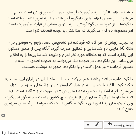
پیشینه اعزام بالگردها به مأموریت آب‌های دور – كه دیر زمانی است انجام
می‌شود – از همان اعزام اولین ناوگروه آغاز شده و تا به امروز ادامه یافته است.
بالگردها – از نمونه‌های گوناگونش – به عنوان بخشی از فرآیند مأموریت تحت
امر مجموعه ناو قرار می‌گیرند كه هدایتش بر عهده فرمانده ناو است.
به عبارت روشن‌تر، هر گاه كه فرمانده ناو تشخیص دهد، راجع به موضوع در -
مثلاً- 60 مایلی ناو شناسایی و تحقیق صورت گیرد، آنگاه پس از صدور دستور،
این بالگرد است كه به منطقه مورد نظر اعزام و نتیجه شناسایی‌ها را به اطلاع
می‌رساند. این بالگردها، در صورت نیاز می‌توانند به صورت آفندی – البته با
دستور فرمانده - نیز عمل كنند؛ زیرا بالگردها مجهز به موشك هستند.
بالگرد، علاوه بر آفند پدافند هم می‌كند. ناخدا اسماعیلیان در پایان این مصاحبه
تاکید کرد: بالگرد با شناور، به دو هزار كیلومتر دورتر از آب‌های سرزمینی اعزام
می‌شود. آنچه آشكار است، وظیفه اصلی‌اش –در صورت نیاز – آفند است، اما
تحقیقاً ناو ما در آن آب‌های دور از طریق هیچ كشوری تحت حمله قرار نمی‌گیرد،
ولی كاركردهای پدافندی این بالگرد هنگامی است كه بخواهند از آب‌های سرزمین
دفاع كنند
ب
ا
ارسال پست
ل
ا
تعداد پست ها:1 • صفحه
1
از
1