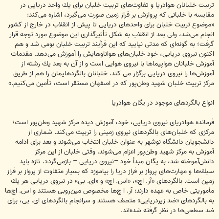
تربیت خلبانان هوادریا و تفاوت‌های تربیت خلبان برای یك واحد دریایی در
مقایسه با خلبانی كه پروازش بر فراز زمین صورت می‌گیرد، اشاره می‌كند:
«موضوع تربیت خلبان برای واحدهای دریایی تا پیش از انقلاب در خارج از كشور
انجام می‌شد، ولی بعد از انقلاب به شكل تأثیرگذاری این موضوع مورد توجه قرار
گرفت؛ به گونه‌ای كه مدتی نپایید كه این فرآیند تربیت خلبان بومی شد و هم
اكنون نیروی دریایی، خود خلبان‌های هواناوهایش را آموزش می‌دهد. مقدمات
آموزش خلبانان هواپیماها با نیروی هوایی است و از آن به بعد یك رشته از
آموزش‌ها را نیروی دریایی برگزار می كند. خلبانان بالگردهایمان را هم از طریق
مركز تربیت خلبان شهید وطن‌پور كه در اصفهان مستقر است، تأمین می‌كنیم.»
انواع بالگردهای موجود در یگان هوادریا
فرمانده هوادریای نیروی دریایی، خود، آموزش دیده مركز شهید وطن‌پور است؛
مركزی كه خلبان‌های بالگردهای نیروی زمینی را تربیت می‌كند. شماری از
دانشجویان دانشگاه نوشهر به عنوان خلبان انتخاب می‌شوند و بعد برای ادامه
آموزش به مركز شهید وطن‌پور اعزام می‌شوند. وقتی خلبان از این مركز
دانش‌آموخته شد، به یگان مبدأ خود –نیروی دریایی – بازمی‌گردد. تازه باید
سبك‌ها و مهارت‌های پرواز بر فراز دریا را بیاموزد كه بسیار متفاوت از پرواز بر فراز
زمین است. بالگردهای «آر. اچ»، «اس. اچ» و «ای. بی» در نیروی دریایی هر یك
مأموریتی خاص به عهده دارند: آر. ا چ‌ها مخصوص مین‌روبی هستند و اس. اچ‌ها
به بالگردهای «ضد زیردریایی» متصف هستند و سرانجام بالگردهای ای. بی، برای
ضد سطحی‌ها در نظر گرفته شده‌اند.