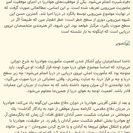
«فرندشیپ» انجام می‌شود. یكی از موفقیت‌های هوادریا در احیای موفقیت آمیز
ماموریت مین‌روبی تعریف شده است. بر این اساس، مطالعاتی صورت گرفت که
در نهایت موضوع مین‌روبی توسط بالگرد در دریا احیا شد. کمترین حسن این
شیوه مین‌روبی دوری از سطح خطر است؛ خطر انفجار مین كه طبیعتاً اگر در
سطح صورت بگیرد، مرگبار خواهد بود. این شیوه، اثرِ هنرمندی متخصصان نیروی
دریایی است كه اینگونه به بار نشسته است
ناخدا اسماعیلیان برای آشكار شدن اهمیت مأموریت هوادریا به شرح دورانی
می‌پردازد كه اساساً موضوع هوای دریا مورد توجه قرار گرفت؛ او می‌گوید: باید
متوجه بود كه مأموریت اصلی نیروی دریایی در دریا انجام می‌شود؛ چه زیر سطح
دریا و چه بر فراز دریا. به عبارت روشن‌تر، وقتی عملیاتی در دریا صورت می‌گیرد،
باید توانمندی تا آن میزان وجود داشته باشد كه به حمایت از جریان این عملیات
قادر باشد. اهمیت توجه به هوای دریا از همین‌جا معلوم می‌شود.
و بعد از نقش آفرینی هوادریا در دوران دفاع مقدس این‌گونه یاد می‌كند: هوادریا
در جریان دفاع مقدس، كارنامه بسیار موفقی از خود به یادگار گذاشت؛ یك
نمونه‌اش در عملیات شكست حصر آبادان اتفاق افتاد؛ آن زمان كه بالگردهای آر.
اچ هوادریا بخش اعظم شكست حصر آبادان را رقم زد. در حقیقت، هوادریا با
اعزام و انتقال موفق نیروها به آبادان و یا خارج كردن مجروحان – و حتی خانواد
ه‌ها – از جزیره آبادان، چنان شرایطی را ایجاد كرد كه اجرای موفق عملیات