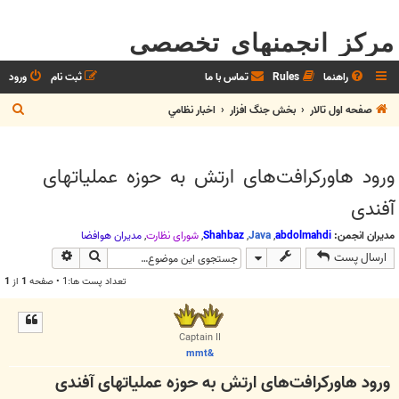
مرکز انجمنهای تخصصی
راهنما
Rules
تماس با ما
ثبت نام
ورود
ج
صفحه اول تالار
بخش جنگ افزار
اخبار نظامي
س
ت
ورود هاورکرافت‌های ارتش به حوزه عملیاتهای
ج
آفندی
و
مدیران انجمن:
abdolmahdi
,
Java
,
Shahbaz
,
شوراي نظارت
,
مديران هوافضا
جستجو
جستجوی پیش
ارسال پست
تعداد پست ها:1 • صفحه
1
از
1
Captain II
&mmt
ورود هاورکرافت‌های ارتش به حوزه عملیاتهای آفندی