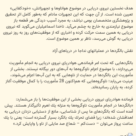
هدف نخستین نیروی دریایی در موضوع هواناوها و تجهیزاتش، «خودکفایی»
تعیین شده است. از آن جهت كه این تجهیزات مادام كه به‌طور كامل اثرِ تحقیق
و پژوهشگری متخصصان بومی نباشد، به مجرد آسیب دیدگی هر قطعه باز
موضوع نیازمندی به خارج به چشم می‌آید. ناخدا اسماعیلیان می‌گوید كه نیروی
دریایی به همین سمت حركت كرده و اخباری كه از موفقیت‌های روز به روز نیروی
دریایی به گوش می‌رسد، ناظر بر همین موضوع است.
نقش بالگردها در عملیاتهای نداجا در دریاهای آزاد
بالگردهایی كه تحت امر فرماندهی هوادریای نیروی دریایی به انجام مأموریت
می‌پردازند، با موضوع اعزام ناوگروه‌ها به آب‌های دور بیگانه نیستند. بخشی از
مأموریت این بالگردها در حمایت از ناوهایی كه به این آب‌ها اعزام می‌شوند،
عینیت می‌یابد؛ ناوگروه‌هایی كه هم‌اكنون 28 مأموریت را با كمال موفقیت آغاز
كرده، به پایان رسانیده‌اند.
فرمانده هوادریای نیروی دریایی بخشی از این موفقیت‌ها را باز می‌شمارد:
«بالگردها در انجام مأموریت ناوگروه‌ها به منزله یك اهرم تأثیرگذار هستند. پیش
آمده است كه بالگردهای ما پس از شناسایی، مانع از دستیابی دزدان دریایی به
اهدافشان شده‌اند؛ زیرا فضای تحرك یك بالگرد بسیار گسترده است؛ یعنی با یك
ساعت پرواز می‌توان – دست‌كم – شعاع صد مایلی از ناو را واپایش كرد.»