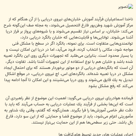
ناخدا اسماعیلیان فرآیند آموزش خلبان‌های نیروی دریایی را از آن هنگام كه از
مركز آموزش شهید وطن‌پور فارغ التحصیل می‌شوند، به مجله صف این‌گونه شرح
می‌كند: خلبانان، بر اساس نیاز تقسیم می‌شوند و با شیوه‌های پرواز بر فراز دریا
آشنا می‌شوند. توانایی‌ها و قابلیت‌هایی كه خلبان بالگرد دریایی دارد،
توانمندی‌هایی متفاوت است. برای نمونه، بالگرد اگر در سطح با مشكل فنی
مواجه شود، مكانی را انتخاب كرده، فرود می‌آید، اما در دریا این امكان نیست و
یا بسیار محدود است. بنابراین می‌طلبد كه تجهیزات دیگری روی این بالگرد تعبیه
شده باشد و خلبان هم با نوع استفاده از این تجهیزات آشنا باشد. تفاوت دیگر،
آن است كه بالگردهای دریایی از دو موتور برخوردار هستند كه برای احتمال ایجاد
مشكل در دریا تعبیه شده‌اند. بالگردهای اس. اچ نیروی دریایی، در موقع اشكال
تبدیل به یك قایق می‌شوند و روی دریا می‌نشینند و این امكان تا آنجا ادامه پیدا
می‌كند كه رفع مشكل بشود
فرمانده هوادریای نیروی دریایی می‌گوید: اهمیت این موضوع از نظر راهبردی آن
است كه این‌ها بخشی از فرآیند یك عملیات دریایی به حساب می‌آیند كه باید با
دقت نظر خاصی آموزش‌ها را فرا بگیرند. همان‌گونه كه گفتم، وقتی یك شناور به
مأموریتی اعزام می‌شود، باید از موضوع فضا و حمایتی كه از این سو دارد، فارغ
بال باشد. حتی زیر سطحی‌ها هم از این حمایت بی‌نیاز نیستند.
اجرای عملیات های جدید توسط هاورکرافت ها