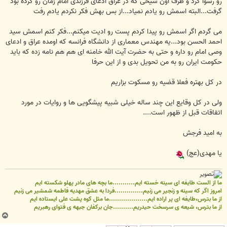
رو رسوا کرد و طرف اون شیخی که در عراق ادعای فرزندی امام زمان رو کرده بود
گرفت...البته اسمش رو یادم نمیاد...از بس بهش فکر نکردم یادم رفت
می گردم اگر اسمش رو پیدا کردم پست رو ادیت میکنم...فکر کنم اسمش سید
احمد الحسن بود...یه مهندس معماری از دانشگاه فرانسه که اومده عراق و ادعای
وصی امام رو داره و حتی به حضرت آیت الله خامنه ای هم هم نامه زده که باید
حکومت ایران رو به من تحویل بدی و از این حرفا
در کل بهتره فعلا قضیه رو مسکوت بزاریم
ولی در کل وقایع این چند ساله خیلی شبیه پیشگویی ها و روایات در مورد
اتفاقات قبل از ظهور است....
به امید فرجش
یا مهدی(عج)
ما از الست طایفه ای سینه خسته ایم...........ما بچه های مادر پهلو شکسته ایم
امروز اگر که سینه و زنجیر می زنیم..............فردا به عشق مهدیه فاطمه شمشیر می زنیم
از ما بترس،طایفه ای پر اراده ایم...................ما مثل کوه پشت علی ایستاده ایم
از ما بترس، شیعه ی سرسخت حیدریم..........جان برکفان جبهه ی فتوای رهبریم
ب
ا