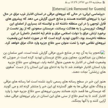
پ
سه‌شنبه ۲۴ دی ۱۳۹۲, ۱۲:۳۹ ب.ظ
س
ت
[External Link Removed for Guests]
دیپلماسی ایرانی: در حالی که نیروهای عراقی در استان الانبار غرب عراق در حال
نبرد با نیروهای القاعده هستند و منابع خبری گزارش می دهد که پیشروی های
قابل توجهی را در این منطقه داشته اند و توانسته اند بسیاری از اعضای این
گروهک تروریستی را به هلاکت برسانند، عربستان سعودی که از روز نخست از
برخورد ارتش عراق با دولت اسلامی عراق و شام (به اختصار داعش) در این
منطقه ناخرسند بود، اکنون تهدید کرده است که در صورت ادامه این وضعیت
نیروهای نظامی خود را تحت عنوان سپر دفاع جزیره وارد خاک عراق خواهد کرد.
بنا به آن چه در منابع خبری عراقی گزارش شده است، امیر سلمان بن
سلطان بن عبدالعزیز، معاون وزیر دفاع عربستان تهدید کرده است در صورتی که
وضعیت فعلی در الانبار به همین منوال ادامه یابد، نیروهای سپر دفاع جزیره
وارد استان الانبار خواهند شد تا بنا به ادعای وی این استان را از دست "صفوی
های زرتشتی" نجات دهند.
هنوز این خبر در سطح رسانه های رسمی تایید نشده است اما رسانه های عراقی
و وبلاگ های عراقی ها به طور گسترده ای این خبر را منتشر کرده اند و می گویند
که عربستانی ها قصد دارند همانند بحرین نیروهای سپر دفاع جزیره خود را وارد
الانبار کنند تا به اسم دفاع از سنی های این استان در برابر نیروهای عراقی صف
آرایی کنند و با آنها بجنگند.