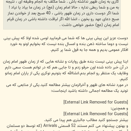
کاری به زمان ظهور نداشته باش . شما مکلف به انجام وظیفه ای ، نتیجه
به من و شما ربطی نداره ، حالا امام زمان (عج) در زمان ما بیاد یا نیاد !
شما اگر دوست داری در زمان ظهور باشی ، 40 صبح بعد از خواندن نماز
صبح دعای عهد رو بخون ، انشا الله اگر لیاقت داشته باشی در زمان قیام
امام زمان (عج) حضور خواهی داشت .
دوست عزیز این پیش بینی ها که شما می فرمایید لوس شده اولا که پیش بینی
نیست و دوما ساخته ذهن بنده و امسال بنده نیست که بخوایم اونو به خورد
افکار عمومی بدیم و همه جا به قول شما پر کنیم.
اینا پیش بینی نیست بنده طبق روایات و نشانه هایی که از زمان ظهور امام زمان
در آن خبر داده شده اون حرفو زدم و تا جایی هم که در توانم هست سعی دارم
وظایف یک منتظر رو انجام بدم.انشاالله که بتونیم نوکری یکی از یاران امام زمانو
کنیم.
در مورد نشانه های ظهور و آخرالزمان بیشتر مطالعه کنید.یکی از منابعی که می
تونید یک مطالعه اجمالی داشته باشید اینجاست:
[External Link Removed for Guests]
و همچنین:
[External Link Removed for Guests]
بیشتر جستجو کنید مطالب جالبتری هم پیدا می کنید.
و بهتون پیشنهاد می کنم مستند 52 قسمتی Arrivals (که توسط دو مسلمان