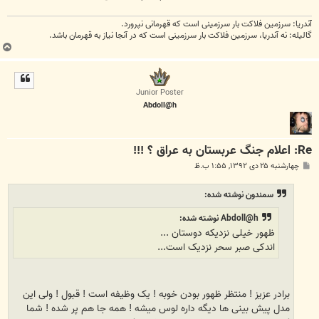
آندریا: سرزمین فلاکت بار سرزمینی است که قهرمانی نپرورد.
گالیله: نه آندریا، سرزمین فلاکت بار سرزمینی است که در آنجا نیاز به قهرمان باشد.
ب
ا
ل
ا
Junior Poster
Abdoll@h
Re: اعلام جنگ عربستان به عراق ؟ !!!
پ
چهارشنبه ۲۵ دی ۱۳۹۲, ۱:۵۵ ب.ظ
س
ت
سمندون نوشته شده:
Abdoll@h نوشته شده:
ظهور خیلی نزدیکه دوستان ...
اندکی صبر سحر نزدیک است...
برادر عزیز ! منتظر ظهور بودن خوبه ! یک وظیفه است ! قبول ! ولی این
مدل پیش بینی ها دیگه داره لوس میشه ! همه جا هم پر شده ! شما