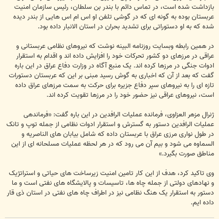
بازداشت شده است، در تماس دائم با بندر بن سلطان، رئیس سازمان امنیت
عربستان بوده به گونه ای که در گوشی تلفن او اس ام اس هایی از بندر دیده
شده که به او دستوراتی برای تشدید بحران در استان الانبار داده بود.
در همین رابطه وبسایت روزنامه البینه نوشت که نیروهای نظامی عربستانی و
عراقی در مرزهای دو کشور تحرکات خود را افزایش داده اند و اقدام به استقرار
ادوات جنگی در مرزها کرده اند. یک منبع آگاه در وزارت دفاع عراق در این باره
گفت که بعد از آن که اخباری به گوش رسید مبنی بر این که عربستان دستورات
تازه ای را به نیروهای سپر دفاع جزیره برای حرکت به سمت مرزهای عراق داده
است، نیروهای عراقی نیز حضور خود را در مرزها تقویت کرده اند.
ژنرال مزهر العزاوی، فرمانده عملیات الرافدین در این باره گفت: «فرماندهی
عملیات الرافدین دستور به گسترش و استقرار ادوات نظامی از جمله توپ و تانک
در طول نواری مرزی عراق با عربستان داده که شامل بیابان های الناصریه و
السماوه می شود و بیم آن می رود که در هر لحظه عملیات مسلحانه ای از این
مناطق صورت بگیرد.»
وی تاکید کرد، هدف از این کار تامین امنیت زیرساخت های حیاتی و استراتژیک
و نهادهای دولتی از جمله چاه ها، تاسیسات و پالایشگاه های نفتی است و ما
دستور به استقرار یک هنگ نظامی نیز در اطراف چاه های نفتی در استان ذی قار
داده ایم.