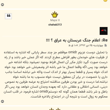
ب
ا
ل
ا
Major II
shahab313
Re: اعلام جنگ عربستان به عراق ؟ !!!
پ
چهارشنبه ۲۵ دی ۱۳۹۲, ۱:۰۷ ق.ظ
س
ت
با تحلیل دوست عزیزم omidr موافقم جز چند سطر پایانی که اشاره به استفاده
از ظرفیت های خودمان بطور افراطی مطرح کردند که اگر عملی خیر باشد و از راه
درست صورت گیرد تکرار مکرر آن اعمال افراط بوجود نمیشود بلکه اشاعه خیر
خواهد بود پس اگه واقعا اعمال ما خیر باشه اثر وضعیتش خیر خواهد بود خواه
اندک خواه بسیار و قطعا بسیار بهتر از اندک است واکه خیر نباشه اساسا جانب
داری یا خصومت در برابر آن معقول نیست خواه منسوب به ما باشه خواه
نباشه.اما درست و خیر بودن طرفین مناقشه احتیاج به عرضه طرفین به نصوص
دینی، انسانی اخلاقی و عقلانی دارد که بعهده وجدان انسان خواهد بود پس اگر
باطل و شر باشد قطعا همان گونه که دوستمomidr اشاره فرمود در قلب انسان
محکوم به زوال است و نتیجه آن در اجتماع بالاخره فناست.
ب
ا