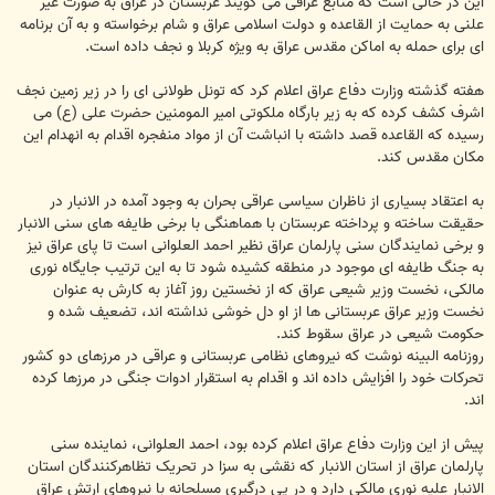
این در حالی است که منابع عراقی می گویند عربستان در عراق به صورت غیر
علنی به حمایت از القاعده و دولت اسلامی عراق و شام برخواسته و به آن برنامه
ای برای حمله به اماکن مقدس عراق به ویژه کربلا و نجف داده است.
هفته گذشته وزارت دفاع عراق اعلام کرد که تونل طولانی ای را در زیر زمین نجف
اشرف کشف کرده که به زیر بارگاه ملکوتی امیر المومنین حضرت علی (ع) می
رسیده که القاعده قصد داشته با انباشت آن از مواد منفجره اقدام به انهدام این
مکان مقدس کند.
به اعتقاد بسیاری از ناظران سیاسی عراقی بحران به وجود آمده در الانبار در
حقیقت ساخته و پرداخته عربستان با هماهنگی با برخی طایفه های سنی الانبار
و برخی نمایندگان سنی پارلمان عراق نظیر احمد العلوانی است تا پای عراق نیز
به جنگ طایفه ای موجود در منطقه کشیده شود تا به این ترتیب جایگاه نوری
مالکی، نخست وزیر شیعی عراق که از نخستین روز آغاز به کارش به عنوان
نخست وزیر عراق عربستانی ها از او دل خوشی نداشته اند، تضعیف شده و
حکومت شیعی در عراق سقوط کند.
روزنامه البینه نوشت که نیروهای نظامی عربستانی و عراقی در مرزهای دو کشور
تحرکات خود را افزایش داده اند و اقدام به استقرار ادوات جنگی در مرزها کرده
اند.
پیش از این وزارت دفاع عراق اعلام کرده بود، احمد العلوانی، نماینده سنی
پارلمان عراق از استان الانبار که نقشی به سزا در تحریک تظاهرکنندگان استان
الانبار علیه نوری مالکی دارد و در پی درگیری مسلحانه با نیروهای ارتش عراق