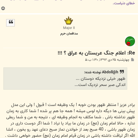
خطای دنیاست
.
ب
ا
ل
ا
Major II
مدافعان حرم
Re: اعلام جنگ عربستان به عراق ؟ !!!
پ
چهارشنبه ۲۵ دی ۱۳۹۲, ۱:۳۰ ب.ظ
س
ت
Abdoll@h نوشته شده:
ظهور خیلی نزدیکه دوستان ...
اندکی صبر سحر نزدیک است...
برادر عزیز ! منتظر ظهور بودن خوبه ! یک وظیفه است ! قبول ! ولی این مدل
پیش بینی ها دیگه داره لوس میشه ! همه جا هم پر شده ! شما کاری به زمان
ظهور نداشته باش . شما مکلف به انجام وظیفه ای ، نتیجه به من و شما ربطی
نداره ، حالا امام زمان (عج) در زمان ما بیاد یا نیاد ! شما اگر دوست داری در
زمان ظهور باشی ، 40 صبح بعد از خواندن نماز صبح دعای عهد رو بخون ، انشا
الله اگر لیاقت داشته باشی در زمان قیام امام زمان (عج) حضور خواهی داشت .