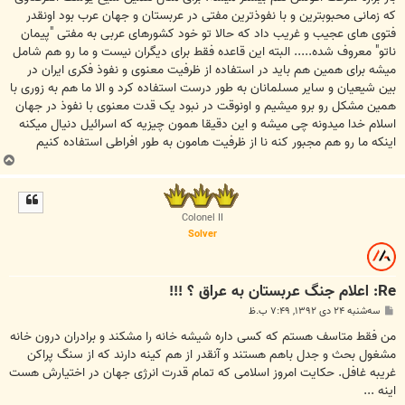
که زمانی محبوبترین و با نفوذترین مفتی در عربستان و جهان عرب بود اونقدر
فتوی های عجیب و غریب داد که حالا تو خود کشورهای عربی به مفتی "پیمان
ناتو" معروف شده..... البته این قاعده فقط برای دیگران نیست و ما رو هم شامل
میشه برای همین هم باید در استفاده از ظرفیت معنوی و نفوذ فکری ایران در
بین شیعیان و سایر مسلمانان به طور درست استفاده کرد و الا ما هم به زوری با
همین مشکل رو برو میشیم و اونوقت در نبود یک قدت معنوی با نفوذ در جهان
اسلام خدا میدونه چی میشه و این دقیقا همون چیزیه که اسرائیل دنیال میکنه
اینکه ما رو هم مجبور کنه نا از ظرفیت هامون به طور افراطی استفاده کنیم
ب
ا
ل
ا
Colonel II
Solver
Re: اعلام جنگ عربستان به عراق ؟ !!!
پ
سه‌شنبه ۲۴ دی ۱۳۹۲, ۷:۴۹ ب.ظ
س
ت
من فقط متاسف هستم که کسی داره شیشه خانه را مشکند و برادران درون خانه
مشغول بحث و جدل باهم هستند و آنقدر از هم کینه دارند که از سنگ پراکن
غریبه غافل. حکایت امروز اسلامی که تمام قدرت انرژی جهان در اختیارش هست
اینه ...