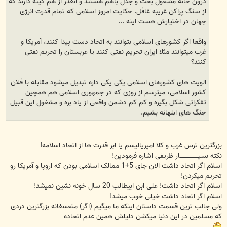
درون خانه مشغول بحث و جدل باهم هستند و آنقدر از هم کینه دارند که
از سنگ پراکن غریبه غافل. حکایت امروز اسلامی که تمام قدرت انرژی
جهان در اختیارش هست اینه ...
واقعا اگر کشورهای اسلامی بتوانند به اتحاد دست پیدا کنند، آمریکا و
غرب میتوانند مثلا ایران تحریم نفتی کنند یا عربستان را تحریم نفتی
کنند؟
الویت های کشورهای اسلامی یکی یکی داره تبدیل میشود مقابله با فلان
کشور اسلامی، میترسم از روزی که در جمهوری اسلامی هم همچین
تفکراتی شکل بگیره و کم کم دشمن واقعی از یاد بره و مشغول این قبیل
جنگ های ابلهانه بشیم.
بزرگترین ترس غرب و کلا امپریالیسم یا ابر قدرت ها از اتحاد اسلامه!
نکته بسیــــــــــــــــــار ظریفی اشاره فرمودین!
اسلام اگر اتحاد داشت الان جای 5+1 ممالک اسلامی بودن که اروپا و آمریکا رو
تحریم میکردن!
اسلام اگر اتحاد داشت! علی ابن ابیطالب 20 سال خونه نشین نمیشد!
اسلام اگر اتحاد داشت خیلی خوب میشد!
ولی جالب ترین قسمت داستان اینکه ما میگیم (اگر) متعسفانه بزرگترین دردی
که مسلمین در این دنیا میکشن دلیلش همین عدم اتحاده