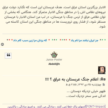
الانبار بزرگترین استان عراق است. هدف عربستان این است که نگذارد دولت عراق
نیروهای نظامی اش را در مناطق جنگی الانبار متمرکز کند. هنگامی که بخشی از
توان نظامی عراق از ترس جنگ با عربستان، در لب مرز استان الانبار با عربستان
مستقر شود، از فشار روی تروریست ها در مناطق جنگی این استان کاسته می
شود.
* *
*
جز ايران نباشد مرا نام ياد
* *
*
*
*
*
*
*
*
که يزدان مرا زين سبب کام داد
* *
*
ب
ا
ل
ا
Junior Poster
Abdoll@h
Re: اعلام جنگ عربستان به عراق ؟ !!!
پ
چهارشنبه ۲۵ دی ۱۳۹۲, ۲:۵۵ ق.ظ
س
ت
ظهور خیلی نزدیکه دوستان ...
اندکی صبر سحر نزدیک است...
[FONT=Impact]
آدمهای پاک خطا نمی کنند ، سادگی می کنند . و امروز سادگی ، پاکترین