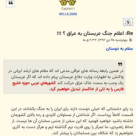
ل
ا
Captain I
KH.I.A.2500
Re: اعلام جنگ عربستان به عراق ؟ !!!
پ
چهارشنبه ۲۵ دی ۱۳۹۲, ۲:۳۲ ق.ظ
س
ت
سلام به دوستان
در همین رابطه رسانه های عراقی مدعی اند که مقام های ارشد ایرانی در
واکنش به اظهارات وزارت دفاع عربستان پیام داده اند که اگر عربستان
یک وجب به سمت خاک عراق حرکت کند
کشورهای عربی حوزه خلیج
فارس را به تلی از خاکستر تبدیل خواهیم کرد
.
رد پای دشمنانی که خیلی دوست دارند پای ایران را به جنگ بکشانند در این
قسمت کاملاً پیداست. اگر شناختی از مسئولان کلیدی و رده بالای کشورمان
داشته باشید خواهید فهمید که این سخن از جنس سخنان آن ها نیست. از
لحاظ راهبردی، ما تمرکز را روی قدرت نرم گذاشته ایم و هرگز دست به کاری
نخواهیم زد که شکاف بین مسلمانان را بیشتر کند.