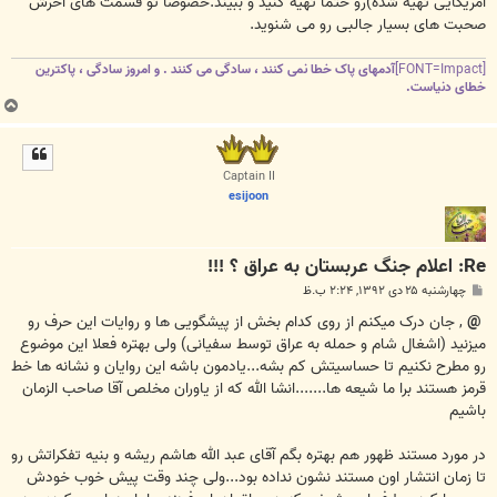
آمریکایی تهیه شده)رو حتما تهیه کنید و ببیند.خصوصا تو قسمت های آخرش
صحبت های بسیار جالبی رو می شنوید.
[FONT=Impact]
آدمهای پاک خطا نمی کنند ، سادگی می کنند . و امروز سادگی ، پاکترین
خطای دنیاست
.
ب
ا
ل
ا
Captain II
esijoon
Re: اعلام جنگ عربستان به عراق ؟ !!!
پ
چهارشنبه ۲۵ دی ۱۳۹۲, ۲:۲۴ ب.ظ
س
ت
@
, جان درک میکنم از روی کدام بخش از پیشگویی ها و روایات این حرف رو
میزنید (اشغال شام و حمله به عراق توسط سفیانی) ولی بهتره فعلا این موضوع
رو مطرح نکنیم تا حساسیتش کم بشه...یادمون باشه این روایان و نشانه ها خط
قرمز هستند برا ما شیعه ها.......انشا الله که از یاوران مخلص آقا صاحب الزمان
باشیم
در مورد مستند ظهور هم بهتره بگم آقای عبد الله هاشم ریشه و بنیه تفکراتش رو
تا زمان انتشار اون مستند نشون نداده بود...ولی چند وقت پیش خوب خودش