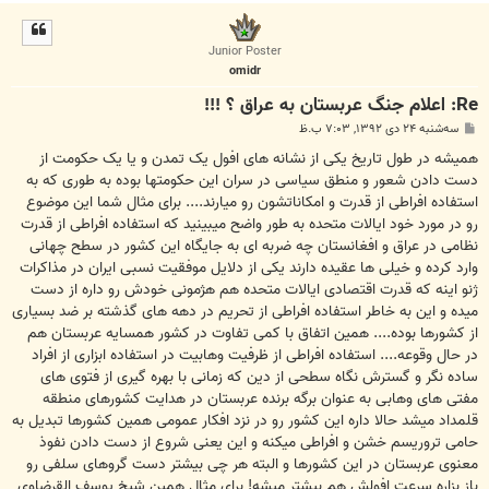
ا
ل
ا
Junior Poster
omidr
Re: اعلام جنگ عربستان به عراق ؟ !!!
پ
سه‌شنبه ۲۴ دی ۱۳۹۲, ۷:۰۳ ب.ظ
س
ت
همیشه در طول تاریخ یکی از نشانه های افول یک تمدن و یا یک حکومت از
دست دادن شعور و منطق سیاسی در سران این حکومتها بوده به طوری که به
استفاده افراطی از قدرت و امکاناتشون رو میارند.... برای مثال شما این موضوع
رو در مورد خود ایالات متحده به طور واضح میبینید که استفاده افراطی از قدرت
نظامی در عراق و افغانستان چه ضربه ای به جایگاه این کشور در سطح چهانی
وارد کرده و خیلی ها عقیده دارند یکی از دلایل موفقیت نسبی ایران در مذاکرات
ژنو اینه که قدرت اقتصادی ایالات متحده هم هژمونی خودش رو داره از دست
میده و این به خاطر استفاده افراطی از تحریم در دهه های گذشته بر ضد بسیاری
از کشورها بوده.... همین اتفاق با کمی تفاوت در کشور همسایه عربستان هم
در حال وقوعه.... استفاده افراطی از ظرفیت وهابیت در استفاده ابزاری از افراد
ساده نگر و گسترش نگاه سطحی از دین که زمانی با بهره گیری از فتوی های
مفتی های وهابی به عنوان برگه برنده عربستان در هدایت کشورهای منطقه
قلمداد میشد حالا داره این کشور رو در نزد افکار عمومی همین کشورها تبدیل به
حامی تروریسم خشن و افراطی میکنه و این یعنی شروع از دست دادن نفوذ
معنوی عربستان در این کشورها و البته هر چی بیشتر دست گروهای سلفی رو
باز بزاره سرعت افولش هم بیشتر میشه! برای مثال همین شیخ یوسف القرضاوی