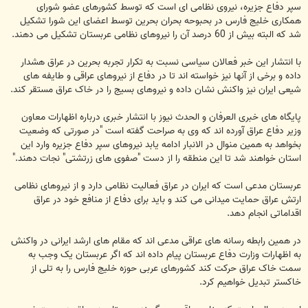
سپر دفاع جزیره، نیروی نظامی ای است که توسط کشورهای عضو شورای
همکاری خلیج فارس در بحبوحه بحران بحرین توسط اعضای این شورا تشکیل
شد که البته بیش از 60 درصد آن را نیروهای نظامی عربستان تشکیل می دهند.
با انتشار این خبر فعالان سیاسی نسبت به تکرار تجربه بحرین در عراق هشدار
داده و برخی از آنها نیز خواسته اند تا در دفاع از نیروهای عراقی و طایفه های
شیعی ایران نیز واکنش نشان داده و نیروهای بسیج را در خاک عراق مستقر کند.
پایگاه های خبری العرفان و الحدث نیوز با انتشار خبری درباره اظهارات معاون
وزیر دفاع عراق آورده اند که وی به صراحت گفته است "در صورتی که وضعیت
بخواهد به همین منوال در الانبار ادامه یابد نیروهای سپر دفاع جزیره وارد این
استان خواهند شد تا این منطقه را از دست "صفوی های زرتشتی" نجات دهند."
عربستان مدعی است که ایران در عراق فعالیت نظامی دارد و از نیروهای نظامی
ارتش عراق حمایت میدانی می کند و باید برای دفاع از منافع خود در عراق
اقداماتی انجام دهد.
در همین رابطه رسانه های عراقی مدعی اند که مقام های ارشد ایرانی در واکنش
به اظهارات وزارت دفاع عربستان پیام داده اند که اگر عربستان یک وجب به
سمت خاک عراق حرکت کند کشورهای عربی حوزه خلیج فارس را به تلی از
خاکستر تبدیل خواهیم کرد.