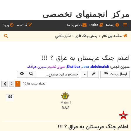
مرکز انجمنهای تخصصی
راهنما
Rules
تماس با ما
ثبت نام
ورود
ج
صفحه اول تالار
بخش جنگ افزار
اخبار نظامي
س
ت
اعلام جنگ عربستان به عراق ؟ !!!
ج
و
مدیران انجمن:
abdolmahdi
,
Java
,
Shahbaz
,
شوراي نظارت
,
مديران هوافضا
جستجو
جستجوی پیشر
ارسال پست
1
تعداد پست ها:16
2
بعدی
Major I
R.A.F
اعلام جنگ عربستان به عراق ؟ !!!