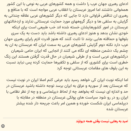
ادعای رهبری جهان عرب را داشت و همه کشورهای عربی به نوعی با این کشور
همخوانی داشتند اما امروز عربستان با انقلاب عربی مواجه است که با منافع و
رهبری ان تناقض فراوانی دارد تا جایی که دیگر کشورهای عربی علاقه چندانی به
گرایش به سلفی ها و دیگر گروههای مورد حمایت عربستانی ندارند و ازدخالتهای
عربستان در امور کشورهایشان خسته شده اند خب طبیعی است برای اینکه
خودی نشان بدهد و هنوز ادعای رهبری داشته باشد باید دست به یک سری
بلوفها و حماقته هایی بزنند تا ثابت کنند که هنوز قدرت لازم رابرای رهبری حهان
عرب دارد نکته دوم گرایش کشورهای عربی به سمت ایران که عربستان به ان به
چشم یک دشمن منطقه ای نگاه می کنند از انجایی که ایران حامی شیعیان
درکشورهای عربی است و از طرفی شیعیان در حال قدرت گرفتن هستند این زنگ
خطری است برای کشوری که از سلفی و تکفیرها حمایت کرده پس نباید نسبت
به این بلوف های مقامات عربستانی توجه کرد
اما اینکه نوبت ایران کی خواهد رسید باید عرض کنم اصلا ایران در نوبت نیست
که عربستان بعد از سوریه و عراق به ایران برسد توجه داشته باشید عربستان در
حد و اندازه ای نیست که بخواهد چه از لحاظ دیپلماسی و و چه از نظر نظامی با
ایران رو در رو شود سیاست های پولکی عربستان در منطقه در مقابله با
دیپلماسی ایران شکست خورده و همین امر باعث جریحه دار شده بیشتر
عربستان شده
ا
مید به رهایی نیست وقتی همه دیوارند
ب