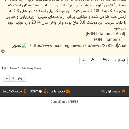
معنای " نترس " اولین موشک کروز برد بلند بومی ساخت هندوستان است که
بردی نزدیک به 1000 کیلومتر دارد. این موشک برای استفاده نیروهای 3 گانه
ارتش هند طراحی شده و توانایی پرتاب از واحدهای زمینی ، زیردریایی و هوایی
را دارد. سرعت این موشک 0.8 ماخ بوده و از اواخر سال 2014 وارد تولید انبوه
می شود.
[FONT=tahoma, Arial]
[FONT=tahoma,
Arial]http://www.mashreghnews.ir/fa/news/278160/
ب
ا
ارسال پست
ل
ا
تعداد پست ها:1 • صفحه
1
از
1
پرش به
صفحه اول تالار
تماس با ما
Sitemap
حذف کوکی ها
CentralClubs
|
PHPBB