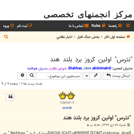
مرکز انجمنهای تخصصی
راهنما
Rules
تماس با ما
ثبت نام
ورود
ج
صفحه اول تالار
بخش جنگ افزار
اخبار نظامي
س
ت
"نترس" اولین کروز برد بلند هند
ج
و
مدیران انجمن:
abdolmahdi
,
Java
,
Shahbaz
,
شوراي نظارت
,
مديران هوافضا
جستجو
جستجوی پیش
ارسال پست
تعداد پست ها:1 • صفحه
1
از
1
Captain II
&mmt
"نترس" اولین کروز برد بلند هند
پ
شنبه ۲۸ دی ۱۳۹۲, ۵:۵۰ ب.ظ
س
ت
[FONT=tahoma, Arial] [HIGHLIGHT=#f8f8f8]موشک کروز " Nirbhay " به