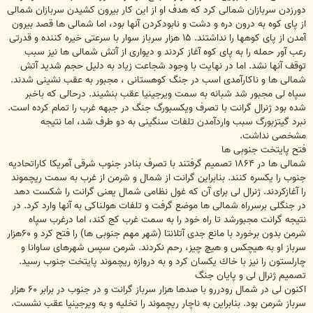
دورزدن سربازان شمالى كرد كه هدف او از اين كار بيرون كشيدن سربازان شمالى
از پاى كوه به درون دره و دشت و نابودكردن آنها بود، اما شمالى ها قصد بيرون
آمدن از پاى كوهها را نداشتند. ۱۵ هزار سرباز سوار با سرعتى خيره كننده و قدرتى
رعب آور حمله را به پاى كوه آغاز كردند و ديوارى از آتش شمالى ها نيز سبب
توقف آنها نشد. اما در نهايت با وجود شجاعت زياد به دليل حجم شديد آتش
شمالى ها و ناكارآمدى اسب در جنگ كوهستانى ، مجبور به عقب نشينى شدند.
سپاه لى مجبور شد شبانه به سمت ويرجينيا عقب بنشيند. درحالى كه باخبر
شده بود ژنرال گرانت با تصرف ويكسبورگ جنگ در جبهه غرب را تمام كرده است.
نبرد گيتزبورگ سبب واردآمدن تلفات سنگينى به دو طرف شد، اما نتيجه
مشخصى نداشت.
فتح پايتخت جنوبى ها
شمالى ها در ۱۸۶۴ تصميم گرفتند با تصرف بنادر جنوب شرقى آمريكا كاراتحاديه
جنوب را يكسره كنند. بنابراين گرانت از شمال و شرمن از غرب به سمت ريچموند
را آغازكردند. ژنرال لى براى آن كه غول نظامى شمال يعنى گرانت را شكست دهد
در جنگلى برسرراه شمالى ها موضع گرفت و تلفات هولناكى به آنها وارد كرد. در
نتيجه گرانت مجبورشد تا راه خود را به سمت غرب كج كند، اما درغرب سپاه
شرمن بدون برخورد با مانع جدى آتلانتا (شهر مهم جنوبى ها) را فتح كرد و ۶۰هزار
سرباز او به هيچكس و هيچ چيز، رحم نكردند. شرمن سپس شهرهاى ساوانا و
چارلستون را نيز با خاك يكسان كرد و به دروازه ريچموند پايتخت جنوب رسيد.
تصميم ژنرال لى و پايان جنگ
اكنون لى در شمال رودررو با صدها هزار سرباز گرانت و در جنوب در برابر ۶۰ هزار
سرباز شرمن بود. بنابراين به ناچار ريچموند را تخليه و به ويرجينيا عقب نشست.