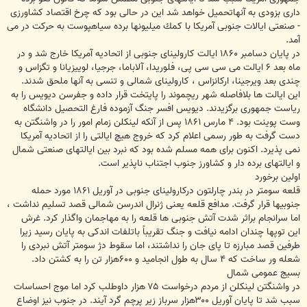
دارى بزودى به آنهاتحميل خواهد شد اين در حالى بود كه چرخ اقتصاد كشاورزى
- صنعتى ايالات جنوبى آمريكا با كمك ميليونها برده سياهپوست به حركت در مى
آمد.
در پايان دسامبر ۱۸۶۰ ايالت كاروليناى جنوبى از اتحاديه آمريكا خارج شد و در
ماه بعد ۶ ايالت مى سى سى پى، فلوريدا، آلاباما، جرجيا، لوييزيانا و تگزاس و
چندى بعد ويرجينا، اركانزاس ، كاروليناى شمالى و تنسى به آنها ملحق شدند.
اين ايالت ها بلافاصله شهر ريچموند را پايتخت قرار داده و جفرسن ديويس را به
رياست جمهورى برگزيدند. ديويس افسر جنگ آزموده فارغ التحصيل دانشگاه
وست پوينت بود. ۴ مارس ۱۸۶۱ پس از آنكه لينكلن زمام امور را در واشنگتن به
دست گرفت به طور رسمى اعلام كرد كه خروج هيچ ايالتى را از اتحاديه آمريكا
نمى پذيرد. اكنون براى همه مسلم شده بود كه نبرد بين ايالتهاى صنعتى شمال
و ايالتهاى برده دار و كشاورز جنوب اجتناب ناپذير است.
اولين برخورد
قلعه سومتر در بندر چارلتون دركاروليناى جنوبى در آوريل ۱۸۶۱ مورد حمله
جنوبيها قرار گرفت. مدافع قلعه يعنى ژنرال اندرسن شمالى قصد تسليم نداشت ،
اما سرانجام براثر شدت آتش جنوبى ها قلعه را به مهاجمان واگذار كرد. غرش
اين توپها چندان ادامه نيافت و جنگ تقريباً باتلفات اندكى به پايان رسيد زيرا
طرفين قصد مبارزه تا پاى جان را نداشتند، اما سقوط دژ سومتر آتش نبردى را
شعله ور ساخت كه ۴ سال به طول انجاميد و ۶۰۰هزار تن را به كشتن داد.
بسيج عمومى شمال
در واشنگتن لينكلن از مردم درخواست ۷۵ هزار داوطلب كرد اما موج احساسات
سبب شد تا پايان آوريل ۳۰۰هزار سرباز زير پرچم گرد آيند. در جنوب نيز اوضاع