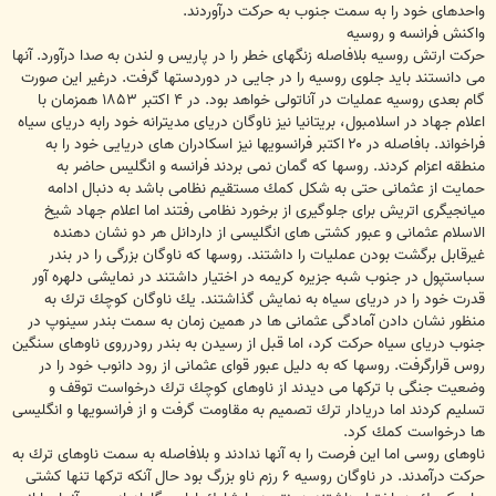
واحدهاى خود را به سمت جنوب به حركت درآوردند.
واكنش فرانسه و روسيه
حركت ارتش روسيه بلافاصله زنگهاى خطر را در پاريس و لندن به صدا درآورد. آنها
مى دانستند بايد جلوى روسيه را در جايى در دوردستها گرفت. درغير اين صورت
گام بعدى روسيه عمليات در آناتولى خواهد بود. در ۴ اكتبر ۱۸۵۳ همزمان با
اعلام جهاد در اسلامبول، بريتانيا نيز ناوگان درياى مديترانه خود رابه درياى سياه
فراخواند. بافاصله در ۲۰ اكتبر فرانسويها نيز اسكادران هاى دريايى خود را به
منطقه اعزام كردند. روسها كه گمان نمى بردند فرانسه و انگليس حاضر به
حمايت از عثمانى حتى به شكل كمك مستقيم نظامى باشد به دنبال ادامه
ميانجيگرى اتريش براى جلوگيرى از برخورد نظامى رفتند اما اعلام جهاد شيخ
الاسلام عثمانى و عبور كشتى هاى انگليسى از داردانل هر دو نشان دهنده
غيرقابل برگشت بودن عمليات را داشتند. روسها كه ناوگان بزرگى را در بندر
سباستپول در جنوب شبه جزيره كريمه در اختيار داشتند در نمايشى دلهره آور
قدرت خود را در درياى سياه به نمايش گذاشتند. يك ناوگان كوچك ترك به
منظور نشان دادن آمادگى عثمانى ها در همين زمان به سمت بندر سينوپ در
جنوب درياى سياه حركت كرد، اما قبل از رسيدن به بندر رودرروى ناوهاى سنگين
روس قرارگرفت. روسها كه به دليل عبور قواى عثمانى از رود دانوب خود را در
وضعيت جنگى با تركها مى ديدند از ناوهاى كوچك ترك درخواست توقف و
تسليم كردند اما دريادار ترك تصميم به مقاومت گرفت و از فرانسويها و انگليسى
ها درخواست كمك كرد.
ناوهاى روسى اما اين فرصت را به آنها ندادند و بلافاصله به سمت ناوهاى ترك به
حركت درآمدند. در ناوگان روسيه ۶ رزم ناو بزرگ بود حال آنكه تركها تنها كشتى