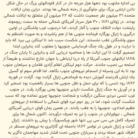
بى اندازه ملتهب بود دهها هزار مزرعه دار در كنار فئودالهاى بزرگ در حال شكل
دادن ارتشى بزرگ براى جلوگيرى از رخنه شمالى ها بودند. دراين زمان ايالات
متحده ۳۱ ميليون نفر جمعيت داشت كه ۲۲ ميليون آن متعلق به ايالات شمالى
بودند. در ژولاى ۱۸۶۱ ، ۳۰ هزار سرباز آمريكاى شمالى حمله به سمت ريچموند
پايتخت دولت ائتلاف جنوب را آغاز كردند، اما درجنوب غرب واشنگتن در اولين
درگيرى با ژنرال بورگارد فرمانده جنوبى ها از هم پاشيدند و به صورت نامنظم به
سوى واشنگتن عقب نشستند. اين شكست سبب شد تا لينكلن پى ببرد كه بايد
با درايت و در طول يك جنگ فرسايشى جنوبيها را مغلوب كند بنابراين ابتدا
تصميم گرفت تا اين ايالت ها را محاصره دريايى كند و بنابراين تا پايان جنگ در
۱۸۶۵ ايالتهاى جنوب آمريكا از راه دريا ارتباطى با جهان خارج نداشتند و طبيعتاً از
اسلحه بى نصيب ماندند. حركت دوم لينكلن اعلام آزادى غلامان و سياهان جنوب
بود تا به اين وسيله از انسجام نيروهاى جنوب بكاهد. اما اقدام سوم او گسيل
يك ارتش قدرتمند آموزش ديده به فرماندهى ژنرال گرانت بود. گرانت در فوريه
۱۸۶۲ رود تنسى را كه براى حمل و نقل جنوبى ها بسيار بااهميت بود تسخير كرد
و در آوريل به جنگ ژنرال شكست ناپذير جنوبيها يعنى بورگارد رفت. در جنوب
غرب تنسى نبردى سنگين درگرفت و شجاعت جنوبيها چيزى نمانده بود كه سبب
شكست گرانت شود، اما در روز دوم نبرد قواى شمالى با استفاده از نيروهاى
عظيم امدادى، جنوبيها را به عقب راندند. در همين زمان قواى دريايى آمريكاى
شمالى ، نيواورلئان در جنوب را نيز به تصرف درآوردند. اكنون شمال ها براى
تصرف كامل مى سى سى پى تنها شهر ويكسبورگ را پيش رو داشتند. ژنرال
گرانت و ژنرال شرمن در نوامبر ۱۸۶۲ باحمله اى گازانبرى به نيروهاى مستقر در
اطراف شهر حمله بردند و سربازان جنوبى تحت فشار شديد مهاجمان ناگزير به