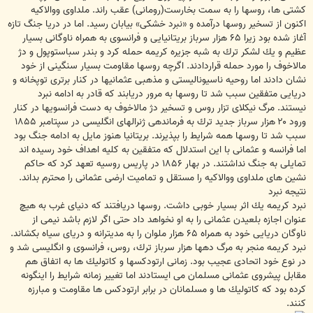
كشتى ها، روسها را به سمت بخارست(رومانى) عقب راند. ملداوى ووالاكيه
اكنون از تسخير روسها درآمده و «نبرد خشكى» بيابان رسيد. اما در دريا جنگ تازه
آغاز شده بود زيرا ۶۵ هزار سرباز بريتانيايى و فرانسوى به همراه ناوگانى بسيار
عظيم و يك لشكر ترك به شبه جزيره كريمه حمله كرد و بندر سباستوپول و دژ
مالاخوف را مورد حمله قراردادند. اگرچه روسها مقاومت بسيار سنگينى از خود
نشان دادند اما روحيه ناسيوناليستى و مذهبى عثمانيها در كنار برترى توپخانه و
دريايى متفقين سبب شد تا روسها به مرور دريابند كه قادر به ادامه نبرد
نيستند. مرگ نيكلاى تزار روس و تسخير دژ مالاخوف به دست فرانسويها در كنار
ورود ۲۰ هزار سرباز جديد ترك به فرماندهى ژنرالهاى انگليسى در سپتامبر ۱۸۵۵
سبب شد تا روسها همه شرايط را بپذيرند. بريتانيا هنوز مايل به ادامه جنگ بود
اما فرانسه و عثمانى با اين استدلال كه متفقين به كليه اهداف خود رسيده اند
تمايلى به جنگ نداشتند. در بهار ۱۸۵۶ در پاريس روسيه تعهد كرد كه حاكم
نشين هاى ملداوى ووالاكيه را مستقل و تماميت ارضى عثمانى را محترم بداند.
نتيجه نبرد
نبرد كريمه يك اثر بسيار خوبى داشت. روسها دريافتند كه دنياى غرب به هيچ
عنوان اجازه بلعيدن عثمانى را به او نخواهد داد حتى اگر لازم باشد نيمى از
ناوگان دريايى خود به همراه ۶۵ هزار ملوان را به مديترانه و درياى سياه بكشاند.
نبرد كريمه منجر به مرگ دهها هزار سرباز ترك، روس، فرانسوى و انگليسى شد و
در نوع خود اتحادى عجيب بود. زمانى ارتودكسها و كاتوليك ها به اتفاق هم
مقابل پيشروى عثمانى مسلمان مى ايستادند اما تغيير زمانه شرايط را اينگونه
كرده بود كه كاتوليك ها و مسلمانان در برابر ارتودكس ها مقاومت و مبارزه
كنند.