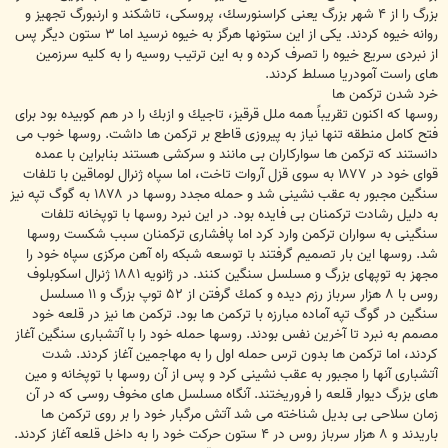
بزرگ را از ۴ شهر بزرگ يعنى كراسنورسك، پروسكى، تاشكند و ارنبورگ تجهيز و
روانه خيوه كردند. يكى از اين ستونها هرگز به خيوه نرسيد اما ۳ ستون ديگر پس
از نبردى سريع خيوه را تصرف كرده و به اين ترتيب روسيه را به كليه سرزمين
هاى راست آمودريا مسلط كردند.
خرد شدن تركمن ها
روسها كه اكنون تقريباً همه ملل قرقيز، تاجيك و ازبك را در هم كوبيده بود براى
فتح كامل منطقه تنها نياز به پيروزى قاطع بر تركمن ها داشت. روسها خوب مى
دانستند كه تركمن ها سواركاران بى مانند و سركشى هستند بنابراين با عمده
قواى خود در ۱۸۷۷ به سوى قزل آروات تاخت، اما سپاه ژنرال لوماقين با تلفات
سنگين مجبور به عقب نشينى شد و حمله مجدد روسها در ۱۸۷۸ به گوگ تپه نيز
به دليل رشادت تركمنان بى فايده بود. در اين نبرد روسها با توپخانه تلفات
سنگينى به سواران تركمن وارد كرد اما پافشارى تركمنان سبب شكست روسها
شد. روسها اين بار تصميم گرفتند با توسعه شبكه راه آهن مركزى سپاه خود را
مجهز به توپهاى بزرگ و مسلسل سنگين كنند. در ژانويه ۱۸۸۱ ژنرال اسكوبلوف
روس با ۸ هزار سرباز رزم ديده و كمك گرفتن از ۵۲ توپ بزرگ و ۱۱ مسلسل
سنگين در گوگ تپه آماده مبارزه با تركمن ها بود. تركمن ها نيز در قلعه خود
مصمم به نبرد تا آخرين نفس بودند. روسها حمله خود را با آتشبارى سنگين آغاز
كردند، اما تركمن ها بدون ترس حمله اول را به مهاجمين آغاز كردند. شدت
آتشبارى آنها را مجبور به عقب نشينى كرد و پس از آن روسها با توپخانه و مين
هاى بزرگ ديوار قلعه را فروريختند. آنگاه مسلسل هاى مخوف روسى كه در آن
زمان سلاحى بى بديل شناخته مى شد آتش مرگبار خود را بر روى تركمن ها
باريدند و ۸ هزار سرباز روس در ۴ ستون حركت خود را به داخل قلعه آغاز كردند.