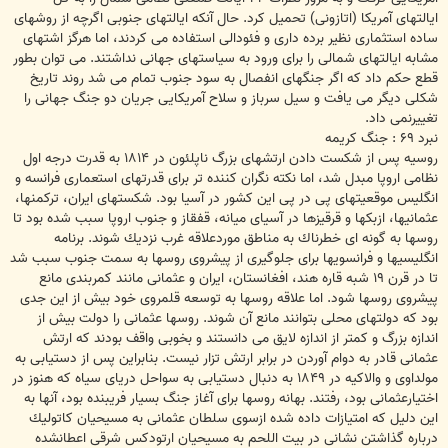
ايالتهاى آمريكا (اتازونى) تحميل كرد. حال آنكه ايالتهاى جنوبى اگرچه از روشهاى
ساده استثمارى نظير برده دارى و فئودالى استفاده مى كردند، اما هرگز اشتهاى
مشابه ايالتهاى شمالى را براى ورود به سياستهاى جهانى نداشتند. مى توان بطور
قطع حكم داد كه اگر جنگهاى انفصال به سود جنوب تمام مى شد روند تاريخ
شكلى ديگر مى يافت و سيل سرباز و سلاح آمريكايى جريان دو جنگ جهانى را
تغييرنمى داد.
نبرد ۶۹ : جنگ كريمه
روسيه پس از شكست دادن ارتشهاى بزرگ ناپلئون در ۱۸۱۴ به قدرت درجه اول
نظامى اروپا مبدل شد، اما نكته نگران كننده تر براى قدرتهاى استعمارى فرانسه و
انگليس موقعيتهاى پى در پى اين كشور در آسيا بود. شكستهاى ايران، تركمنها،
عثمانيها، ازبكها و قرقيزها در آسياى ميانه، قفقاز و جنوب اروپا سبب شده بود تا
روسها به گونه اى خطرناك به مناطق موردعلاقه غرب نزديك شوند. برنامه
انگليسيها و فرانسويها براى جلوگيرى از پيشروى روسها به سمت جنوب سبب شد
تا در قرن ۱۹ شبه قاره هند، افغانستان، ايران و عثمانى مانند كمربندى مانع
پيشروى روسها شود. اما علاقه روسها به توسعه قلمروى خود بيش از اين جدى
بود كه دولتهاى محلى بتوانند مانع آن شوند. روسها عثمانى را دولت بيش از
اندازه بزرگ و كمتر از اندازه لايق مى دانستند و بخوبى واقف بودند كه ارتش
عثمانى قادر به دوام آوردن در برابر ارتش تزار نيست. بنابراين پس از دستيابى به
مولداوى و والاكيه در ۱۸۴۹ به دنبال دستيابى به سواحل درياى سياه كه هنوز در
اختيارعثمانى بود، رفتند. بهانه روسها براى آغاز جنگ بسيار فريبنده بود، آنها به
اين دليل كه امتيازات داده شده ازسوى سلطان عثمانى به مسيحيان كاتوليك
درباره گذاشتن نشانى در بيت اللحم به مسيحيان ارتودكس شرقى اعطانشده