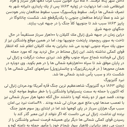
داخل شهر پناه گرفتند. ۸ ماه نبرد خونين سبب مرگ دهها هزار سرباز و افراد
غيرنظامى شد، اما درنهايت در ژوئيه ۱۸۶۳ پس از يك پايدارى دليرانه شهر به
تصرف شمالى ها درآمد. سقوط ويكسبورگ سبب سقوط مدافعان بندر هودسن
نيز شد و عملاً ارتباط مدافعان جنوبى با يكديگرقطع شد. شكست چاتانوگا در
پاييز ۱۸۶۳ سبب شد تا جنوبيها كلاً جنگ را در جبهه غرب ببازند.
جنگهاى جبهه شرق
دراين زمان در جبهه شرق ژنرال مك كليلان با ۱۰۰هزار سرباز مستقيماً در حال
تاخت به سوى ريچموند پايتخت جنوبيها بود، اما در همين موقع واشنگتن نيز از
سوى يك سپاه جنوبى تهديد مى شد بنابراين به مك كليلان اعلام شد كه انتظار
قواى كمكى نداشته باشد. اين ژنرال محتاط در حال ترديد بود كه مورد حمله
ژنرال لى فرمانده شجاع سپاه جنوب واقع شد. نبردى سخت درگرفت و ژنرال لى
در پايان موفق شد تا سپاه ۱۰۰هزارنفره شمالى ها را در هم بكوبد. وى دوباره در
همان محورها ( در فريدريكرزبورگ و چانسلرزويل) سپاههاى كمكى شمالى ها را
شكست داد و سبب يأس شديد شمالى ها شد.
نبرد گتيزبورگ
ژولاى ۱۸۶۳ دره گتيزبورگ شاهدعظيم ترين جنگ قاره آمريكا بود.مردان ژنرال لى
كه اكنون با حمله به سمت پنسيلوانيا واشنگتن را با خطر سقوط مواجه كرده
بودند، قصد عبور از دو رشته كوه را داشتند حال آنكه دهها هزار سرباز شمالى نيز
با تعصب صدها توپ مانع عبور مردان لى شده بودند . ۴۸ساعت نبرد بى امان
سبب مرگ هزاران سرباز در پاى كوهها شد اما در ابتداى روز سوم هنوز جنگ
برنده اى نداشت. ژنرال لى مى دانست كه اگر نتواند از اين معبر گذر كند با
رسيدن قواى كمكى شمالى ها ديگر براى هميشه فرصت تسخير واشنگتن را از
دست مى دهد بنابراين ۱۵هزار سوار شجاع خود را مأمور حمله به دامنه كوه و