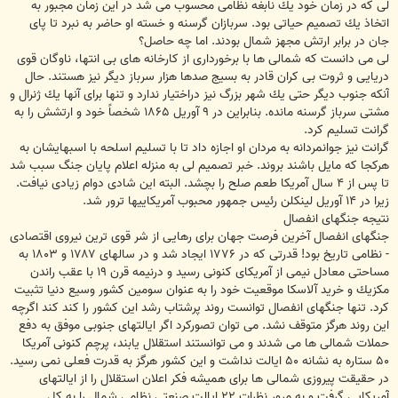
لى كه در زمان خود يك نابغه نظامى محسوب مى شد در اين زمان مجبور به
اتخاذ يك تصميم حياتى بود. سربازان گرسنه و خسته او حاضر به نبرد تا پاى
جان در برابر ارتش مجهز شمال بودند. اما چه حاصل؟
لى مى دانست كه شمالى ها با برخوردارى از كارخانه هاى بى انتها، ناوگان قوى
دريايى و ثروت بى كران قادر به بسيج صدها هزار سرباز ديگر نيز هستند. حال
آنكه جنوب ديگر حتى يك شهر بزرگ نيز دراختيار ندارد و تنها براى آنها يك ژنرال و
مشتى سرباز گرسنه مانده. بنابراين در ۹ آوريل ۱۸۶۵ شخصاً خود و ارتشش را به
گرانت تسليم كرد.
گرانت نيز جوانمردانه به مردان او اجازه داد تا با تسليم اسلحه با اسبهايشان به
هركجا كه مايل باشند بروند. خبر تصميم لى به منزله اعلام پايان جنگ سبب شد
تا پس از ۴ سال آمريكا طعم صلح را بچشد. البته اين شادى دوام زيادى نيافت.
زيرا در ۱۴ آوريل لينكلن رئيس جمهور محبوب آمريكاييها ترور شد.
نتيجه جنگهاى انفصال
جنگهاى انفصال آخرين فرصت جهان براى رهايى از شر قوى ترين نيروى اقتصادى
- نظامى تاريخ بود! قدرتى كه در ۱۷۷۶ ايجاد شد و در سالهاى ۱۷۸۷ و ۱۸۰۳ به
مساحتى معادل نيمى از آمريكاى كنونى رسيد و درنيمه قرن ۱۹ با عقب راندن
مكزيك و خريد آلاسكا موقعيت خود را به عنوان سومين كشور وسيع دنيا تثبيت
كرد. تنها جنگهاى انفصال توانست روند پرشتاب رشد اين كشور را كند كند اگرچه
اين روند هرگز متوقف نشد. مى توان تصوركرد اگر ايالتهاى جنوبى موفق به دفع
حملات شمالى ها مى شدند و مى توانستند استقلال يابند، پرچم كنونى آمريكا
۵۰ ستاره به نشانه ۵۰ ايالت نداشت و اين كشور هرگز به قدرت فعلى نمى رسيد.
در حقيقت پيروزى شمالى ها براى هميشه فكر اعلان استقلال را از ايالتهاى
آمريكايى گرفت و به مرور نظرات ۲۲ ايالت صنعتى نظامى شمال را به كل