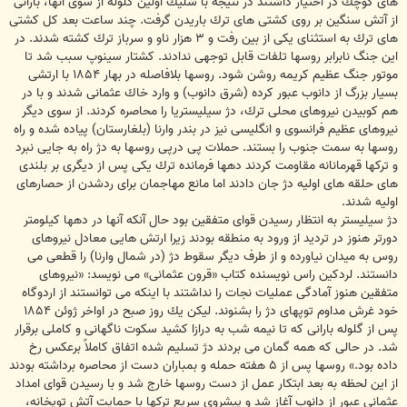
هاى كوچك در اختيار داشتند در نتيجه با شليك اولين گلوله از سوى آنها، بارانى
از آتش سنگين بر روى كشتى هاى ترك باريدن گرفت. چند ساعت بعد كل كشتى
هاى ترك به استثناى يكى از بين رفت و ۳ هزار ناو و سرباز ترك كشته شدند. در
اين جنگ نابرابر روسها تلفات قابل توجهى ندادند. كشتار سينوپ سبب شد تا
موتور جنگ عظيم كريمه روشن شود. روسها بلافاصله در بهار ۱۸۵۴ با ارتشى
بسيار بزرگ از دانوب عبور كرده (شرق دانوب) و وارد خاك عثمانى شدند و با در
هم كوبيدن نيروهاى محلى ترك، دژ سيليستريا را محاصره كردند. از سوى ديگر
نيروهاى عظيم فرانسوى و انگليسى نيز در بندر وارنا (بلغارستان) پياده شده و راه
روسها به سمت جنوب را بستند. حملات پى درپى روسها به دژ راه به جايى نبرد
و تركها قهرمانانه مقاومت كردند دهها فرمانده ترك يكى پس از ديگرى بر بلندى
هاى حلقه هاى اوليه دژ جان دادند اما مانع مهاجمان براى ردشدن از حصارهاى
اوليه شدند.
دژ سيليستر به انتظار رسيدن قواى متفقين بود حال آنكه آنها در دهها كيلومتر
دورتر هنوز در ترديد از ورود به منطقه بودند زيرا ارتش هايى معادل نيروهاى
روس به ميدان نياورده و از طرف ديگر سقوط دژ (در شمال وارنا) را قطعى مى
دانستند. لردكين راس نويسنده كتاب «قرون عثمانى» مى نويسد: «نيروهاى
متفقين هنوز آمادگى عمليات نجات را نداشتند با اينكه مى توانستند از اردوگاه
خود غرش مداوم توپهاى دژ را بشنوند. ليكن يك روز صبح در اواخر ژوئن ۱۸۵۴
پس از گلوله بارانى كه تا نيمه شب به درازا كشيد سكوت ناگهانى و كاملى برقرار
شد. در حالى كه همه گمان مى بردند دژ تسليم شده اتفاق كاملاً برعكس رخ
داده بود.» روسها پس از ۵ هفته حمله و بمباران دست از محاصره برداشته بودند
از اين لحظه به بعد ابتكار عمل از دست روسها خارج شد و با رسيدن قواى امداد
عثمانى عبور از دانوب آغاز شد و پيشروى سريع تركها با حمايت آتش توپخانه،