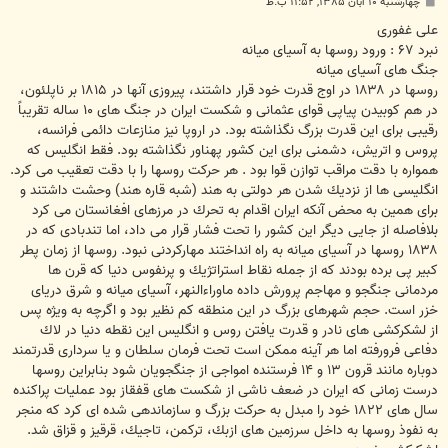
پ
چهارشنبه ۱۰ آبان ۱۳۸۵, ۱۱:۵۲ ب.ظ
س
ت
على غفورى
نبرد ۶۷ : ورود روسها به آسياى ميانه
جنگ هاى آسياى ميانه
روسها در ۱۸۳۸ در اوج قدرت خود قرار داشتند، پيروزى آنها در ۱۸۱۵ بر ناپلئون،
در هم كوبيدن پياپى قواى عثمانى و شكست ايران در جنگ هاى ۱۰ ساله تقريباً
رقيبى براى اين قدرت بزرگ نگذاشته بود. در اروپا نيز منازعات دائمى فرانسه،
پروس و اتريش، دشمنى براى اين كشور پهناور نگذاشته بود. فقط انگليس كه
همواره با دقت مراقب توازن قوا بود . هر حركت روسها را با دقت تعقيب مى كرد.
انگليسى ها از نزديك شدن هر دولتى به هند (شبه قاره هند) وحشت داشتند و
براى همين به محض آنكه ايران اقدام به تحرك در مرزهاى افغانستان مى كرد
بلافاصله از جايى ديگر اين كشور را تحت فشار قرار مى داد، اما تندبادى كه در
۱۸۳۸ روسها در آسياى ميانه به راه انداختند مهاركردنى نبود. روسها از زمان پطر
كبير پى برده بودند كه از جمله نقاط استراتژيك و پرنفوس دنيا كه قرن ها
مردمانى جنگجو و مهاجم پرورش داده ماوراءالنهر، آسياى ميانه و شرق درياى
خزر است. حجم شهرهاى بزرگ در اين منطقه كم نظير بود و اگرچه به ويژه پس
از لشكركشى هاى نادر و قدرت يافتن روس و انگليس اين نقطه دنيا در لاك
دفاعى فرورفته اما هر آينه ممكن است تحت فرمان سلطان و يا سردارى قدرتمند
دوباره مانند قرون ۱۳ و ۱۴ فرستنده امواجى از جنگجويان شود بنابراين روسها
درست زمانى كه ايران در ضعف ناشى از شكست هاى قفقاز بود عمليات پراكنده
سال هاى ۱۸۲۲ خود را مبدل به حركت بزرگ و سازماندهى شده اى كرد كه منجر
به نفوذ روسها به داخل سرزمين هاى ازبك، تركمن، تاجيك، قرقيز و قزاق شد.