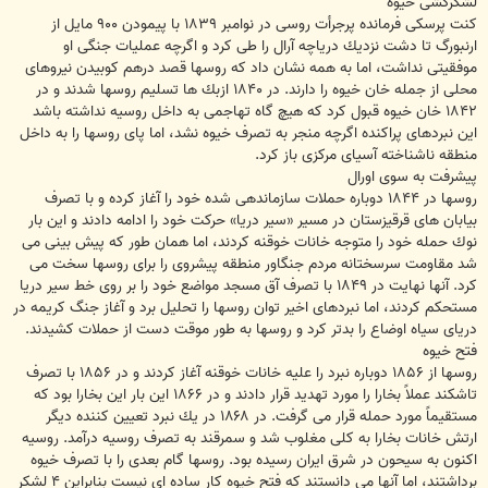
لشكركشى خيوه
كنت پرسكى فرمانده پرجرأت روسى در نوامبر ۱۸۳۹ با پيمودن ۹۰۰ مايل از
ارنبورگ تا دشت نزديك درياچه آرال را طى كرد و اگرچه عمليات جنگى او
موفقيتى نداشت، اما به همه نشان داد كه روسها قصد درهم كوبيدن نيروهاى
محلى از جمله خان خيوه را دارند. در ۱۸۴۰ ازبك ها تسليم روسها شدند و در
۱۸۴۲ خان خيوه قبول كرد كه هيچ گاه تهاجمى به داخل روسيه نداشته باشد
اين نبردهاى پراكنده اگرچه منجر به تصرف خيوه نشد، اما پاى روسها را به داخل
منطقه ناشناخته آسياى مركزى باز كرد.
پيشرفت به سوى اورال
روسها در ۱۸۴۴ دوباره حملات سازماندهى شده خود را آغاز كرده و با تصرف
بيابان هاى قرقيزستان در مسير «سير دريا» حركت خود را ادامه دادند و اين بار
نوك حمله خود را متوجه خانات خوقنه كردند، اما همان طور كه پيش بينى مى
شد مقاومت سرسختانه مردم جنگاور منطقه پيشروى را براى روسها سخت مى
كرد. آنها نهايت در ۱۸۴۹ با تصرف آق مسجد مواضع خود را بر روى خط سير دريا
مستحكم كردند، اما نبردهاى اخير توان روسها را تحليل برد و آغاز جنگ كريمه در
درياى سياه اوضاع را بدتر كرد و روسها به طور موقت دست از حملات كشيدند.
فتح خيوه
روسها از ۱۸۵۶ دوباره نبرد را عليه خانات خوقنه آغاز كردند و در ۱۸۵۶ با تصرف
تاشكند عملاً بخارا را مورد تهديد قرار دادند و در ۱۸۶۶ اين بار اين بخارا بود كه
مستقيماً مورد حمله قرار مى گرفت. در ۱۸۶۸ در يك نبرد تعيين كننده ديگر
ارتش خانات بخارا به كلى مغلوب شد و سمرقند به تصرف روسيه درآمد. روسيه
اكنون به سيحون در شرق ايران رسيده بود. روسها گام بعدى را با تصرف خيوه
برداشتند، اما آنها مى دانستند كه فتح خيوه كار ساده اى نيست بنابراين ۴ لشكر