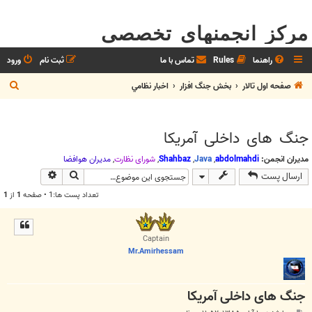
مرکز انجمنهای تخصصی
راهنما
Rules
تماس با ما
ثبت نام
ورود
ج
صفحه اول تالار
بخش جنگ افزار
اخبار نظامي
س
ت
جنگ هاى داخلى آمريكا
ج
و
مدیران انجمن:
abdolmahdi
,
Java
,
Shahbaz
,
شوراي نظارت
,
مديران هوافضا
جستجو
جستجوی پیش
ارسال پست
تعداد پست ها:1 • صفحه
1
از
1
Captain
Mr.Amirhessam
جنگ هاى داخلى آمريكا