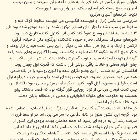
هزاران سرباز تركمن در لابه لاى خرابه هاى قلعه جان سپردند و بدين ترتيب
آخرين موضع مستحكم آسياى مركزى در برابر روسها فروريخت.
نتيجه نبردهاى آسياى مركزى
سرپرسى سايكس ژنرال و نويسنده انگليسى مى نويسد: سقوط گوگ تپه و
سقوط مرو سبب شد تا تزار آقاى آسياى مركزى شود. روسيه موفق شده بود طى
۳ دهه به منطقه اى وسيع نفوذ كند كه زمانى كنترل كننده تاريخ دنيا بود.
شهرهاى معروف سمرقند، بخارا، خيوه، تاشكند، اورگنج، ملل تاجيك، قرقيز،
تركمن و ازبك با تاريخ هزار ساله شان ديگر از اين پس تحت فرمان تزار بودند و
ديگر هيچ گاه به شكوه گذشته خود بازنگشتند. روسها اكنون مرزهاى خود را به
گونه اى تهديدآميز به سوى جنوب گسترش داده بودند در شرق ايران اكنون به
جاى اقوام محلى و خانات باقى دولتى قرار داشت كه قدرت اول جهان بود.
انگلستان نيز به شدت از اين وضع نگران شده و اكنون روسيه را در يك قدمى
هند مى ديد. صحراى معروف قره قوم، رودهاى آمودريا و سير دريا، درياچه آرال،
استپ قرقيز و صحراى قزل قوم اكنون ديگر مأواى مردم محلى نبود بلكه از اين
پس تحت فرمان مردانى از نژاد اروپايى قرار گرفته بود كه قصد داشتند براى
هميشه به حكومت هاى ملوك الطوايفى و محلى در منطقه پايان دهند.
نبرد ۶۸ : جنگهاى انفصال
در ۱۸۶۰ ايالات متحده آمريكا مبدل به قدرتى بزرگ از نظراقتصادى و نظامى شده
بود اگرچه اين كشور هنوز در لاك دفاعى به سر مى برد، اما در اواسط قرن ۱۹
سرعت رشد آن به درجه اى رسيد كه همه مطمئن بودند بزودى اين كشور از
قدرتهاى تأثير جهان خواهد شد، اما در دسامبر ۱۸۶۰ اتفاقى رخ داد كه اين
اتحاديه بزرگ را با اضمحلال مواجه كرد. انتخاب آبراهام لينكلن به رياست
جمهورى آمريكا سبب شد تا ايالتهاى جنوبى مطمئن شوند كه قانون لغو برده