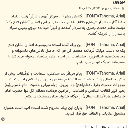
نیروی
پ
سه‌شنبه ۱ بهمن ۱۳۹۲, ۴:۴۰ ب.ظ
س
ت
[FONT=Tahoma, Arial] گزارش مشرق ، سردار "بهمن کارگر" رئیس بنیاد
حفظ آثار و نشر ارزش‌های دفاع مقدس، با صدور پیامی اعطای "نشان فتح یک"
توسط مقام معظم رهبری به سردار "محمد پاکپور" فرمانده نیروی زمینی سپاه
پاسداران را تبریک گفت.
[FONT=Tahoma, Arial] این پیام آمده است: بدینوسیله اعطای نشان فتح
یک به دست مبارک فرمانده معظم کل قوا که حاصل تلاش‌های دلسوزانه و
مجاهدت‌های شبانه‌روزی حضرتعالی در اجرای ماموریت‌های محوله می‌باشد را
صمیمانه تبریک عرض می‌نمایم.
[FONT=Tahoma, Arial] پیام می‌افزاید: سلامتی، سعادت و توفیقات بیش از
پیش جنابعالی را در پیشبرد اهداف نظام مقدس جمهوری اسلامی ایران تحت
توجهات حضرت بقیة‌الاعظم(عج) و با پیروی از راه نورانی حضرت امام خمینی(ره)
رهبر کبیر انقلاب اسلامی و اطلاعت از فرامین فرمانده معظم کل قوا حضرت امام
خامنه‌ای عزیز(مدظله‌العالی) از درگاه خداوند منان مسئلت می‌کنم.
[FONT=Tahoma, Arial] پایان این پیام تصریح شده است: امید است همواره
مشمول عنایات و الطاف حق قرار گیرید.
ب
ا