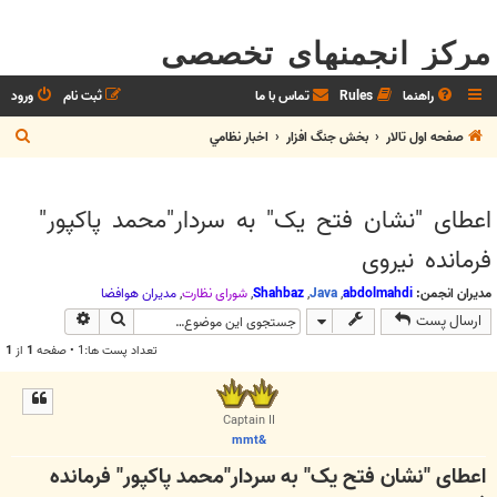
مرکز انجمنهای تخصصی
راهنما
Rules
تماس با ما
ثبت نام
ورود
ج
صفحه اول تالار
بخش جنگ افزار
اخبار نظامي
س
ت
اعطای "نشان فتح یک" به سردار"محمد پاکپور"
ج
فرمانده نیروی
و
مدیران انجمن:
abdolmahdi
,
Java
,
Shahbaz
,
شوراي نظارت
,
مديران هوافضا
جستجو
جستجوی پیش
ارسال پست
تعداد پست ها:1 • صفحه
1
از
1
Captain II
&mmt
اعطای "نشان فتح یک" به سردار"محمد پاکپور" فرمانده