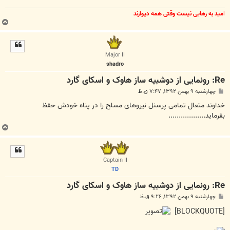
ا
مید به رهایی نیست وقتی همه دیوارند
ب
ا
ل
ا
Major II
shadro
Re: رونمایی از دوشبیه ساز هاوک و اسکای گارد
پ
چهارشنبه ۹ بهمن ۱۳۹۲, ۷:۴۷ ق.ظ
س
ت
خداوند متعال تمامی پرسنل نیروهای مسلح را در پناه خودش حفظ
بفرماید..................
ب
ا
ل
ا
Captain II
TD
Re: رونمایی از دوشبیه ساز هاوک و اسکای گارد
پ
چهارشنبه ۹ بهمن ۱۳۹۲, ۹:۲۶ ق.ظ
س
ت
[BLOCKQUOTE]