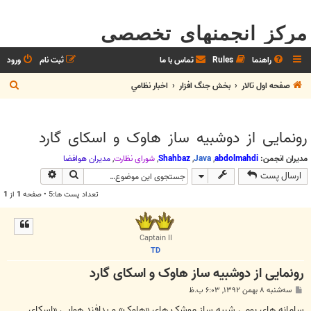
مرکز انجمنهای تخصصی
راهنما
Rules
تماس با ما
ثبت نام
ورود
ج
صفحه اول تالار
بخش جنگ افزار
اخبار نظامي
س
ت
رونمایی از دوشبیه ساز هاوک و اسکای گارد
ج
و
مدیران انجمن:
abdolmahdi
,
Java
,
Shahbaz
,
شوراي نظارت
,
مديران هوافضا
جستجو
جستجوی پیش
ارسال پست
تعداد پست ها:5 • صفحه
1
از
1
Captain II
TD
رونمایی از دوشبیه ساز هاوک و اسکای گارد
پ
سه‌شنبه ۸ بهمن ۱۳۹۲, ۶:۰۳ ب.ظ
س
ت
سامانه های بومی شبیه ساز موشک های «هاوک» و پدافند هوایی «اسکای