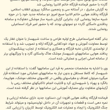
گارد» با حضور فرمانده قرارگاه خاتم الانبیا رونمایی شد
به گزارش مشرق ، در آستانه سی و پنجمین سالگرد پیروزی انقلاب اسلامی
قرارگاه پدافند هوایی خاتم الانبیا صبح امروز دو سامانه جدید خود را در حوزه
شبیه سازها رونمایی کرد. بنابراین گزارش شبیه ساز موشکی «هاوک» و سامانه
پدافندی «اسگای گارد» دو نمونهای بودند که با حضور امیر فرزاد اسماعیلی
رونمایی شدند.
بنابر گفته امیراسماعیلی طرح اولیه طراحی و ساخت شبیهساز با عنوان غفار یک
توسط معاونت آموزش و جهاد خودکفایی قرارگاه ارائه و تصویب شد و با استفاده
از توانمندی کارکنان نخبه قرارگاه و همکاری و استفاده از تجارب پیشکسوتان
پدافند هوایی سامانههای شبیهساز موشک هاگ واسکای گارد و با ویژگیهای برتر
از سامانه اصلی اجرایی و عملیاتی شده است.
وی با اشاره به مشخصات منحصر به فرد این سامانهها گفت: با استفاده از این
شبیهساز که کاملا مستقل و بدون نیاز به سامانههای عملیاتی مورد استفاده قرار
میگیرد،میتوان اهداف و مقیاسهای واقعی در کلاسهای مختلف موشک، هواپیما،
بالگرد و پهپاد را شبیهسازی کرد و قابلیت انجام تاکتیکهای مختلف رزمی با
آرایشهای متفاوت برای مصارف آموزشی این سامانهها در نظر گرفته شده است.
فرمانده قرارگاه پدافند هوایی افزود: این دستاورد جدید دارای سامانه ارزیابی و
نمره دهی است و قطعات و تجهیزات آن در داخل تولیدمیشود و میتواند شرایط
جنگ الکترونیک را ایجاد و عملیات ضد الکترونیک توسط کاربران را ارزیابی کند.